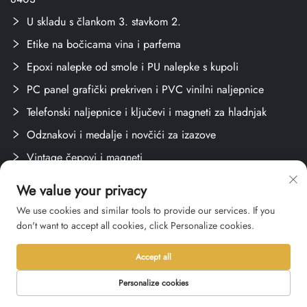
U skladu s člankom 3. stavkom 2.
Etike na bočicama vina i parfema
Epoxi nalepke od smole i PU nalepke s kupoli
PC panel grafički prekriven i PVC vinilni naljepnice
Telefonski naljepnice i ključevi i magneti za hladnjak
Odznakovi i medalje i novčići za izazove
Vintage čepovi i magneti
Ostali metalni obrtni proizvodi
We value your privacy
Metalne oznake
We use cookies and similar tools to provide our services. If you
Plastične ploče s imenima
don't want to accept all cookies, click Personalize cookies.
Oznake i naljepnice
Accept all
Stvari za obuku
Personalize cookies