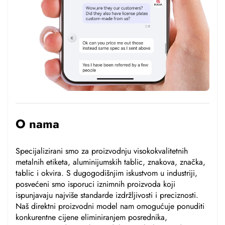
O nama
Specijalizirani smo za proizvodnju visokokvalitetnih
metalnih etiketa, aluminijumskih tablic, znakova, značka,
tablic i okvira. S dugogodišnjim iskustvom u industriji,
posvećeni smo isporuci iznimnih proizvoda koji
ispunjavaju najviše standarde izdržljivosti i preciznosti.
Naš direktni proizvodni model nam omogućuje ponuditi
konkurentne cijene eliminiranjem posrednika,