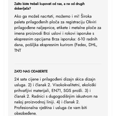
Zašto biste trebali kupovati od nas, a ne od drugih
dobavljača?
Ako ga možeš nacrtati, možemo i mi! Široka
paleta prilagođenih ploča za registraciju Okviri
prilagođene naljepnice, etikete i metalne ploče za
imena proizvodi Brzi uslovi i rokovi isporuke s
ekspresnim opcijama Brza isporuka: 6-10 radnih
dana, pošiljka ekspresnim kurirom (Fedex, DHL,
TNT
ZATO NAS ODABERITE
24 sata cijene i prilagođeni dizajn skica dizajn
usluga. 2) i članak 2. Visokokvalitetni, ekološki
prihvatljivi materijali, EN71, SGS prošli. 3) i
članak 2. Radnici s dugogodišnjim iskustvom na
našoj proizvodnoj liniji. 4) i članak 2.
Profesionalna vještina i usluga će vam biti
obezbeđene.