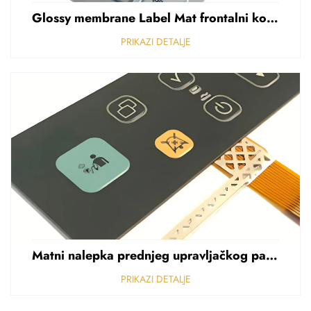
Glossy membrane Label Mat frontalni kontrolni panel Sticker Refuziran polikarbonat Grafički preklapanje
PRIKAZI DETALJE
Matni nalepka prednjeg upravljačkog panela Perforirani nalepka od polikarbonata od PVC-a debljine 0,25 mm
PRIKAZI DETALJE