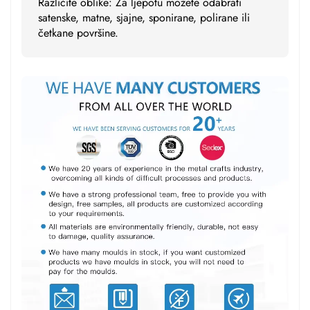
Različite oblike: Za ljepotu možete odabrati
satenske, matne, sjajne, sponirane, polirane ili
četkane površine.