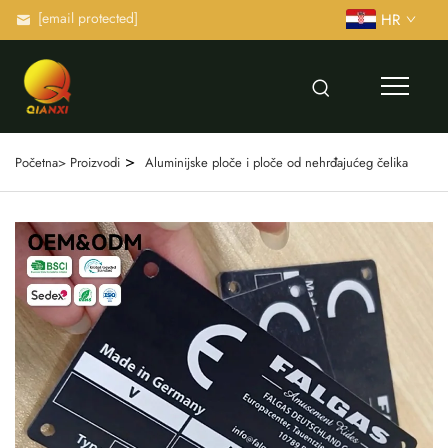
[email protected]
HR
>
Početna>
Proizvodi
Aluminijske ploče i ploče od nehrđajućeg čelika