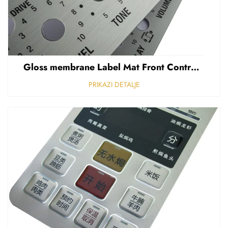
Gloss membrane Label Mat Front Control Panel Sticker Refuziran polikarbonat Grafički prekriven
PRIKAZI DETALJE