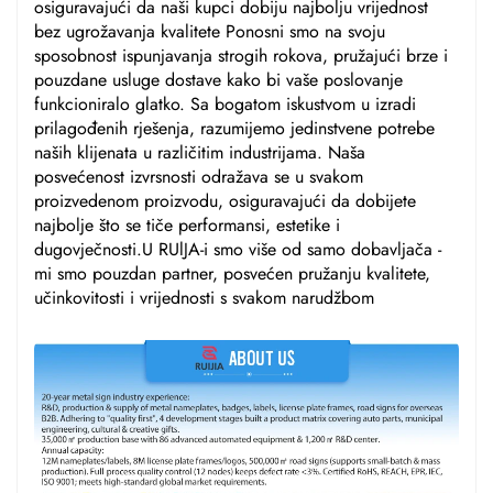
osiguravajući da naši kupci dobiju najbolju vrijednost
bez ugrožavanja kvalitete Ponosni smo na svoju
sposobnost ispunjavanja strogih rokova, pružajući brze i
pouzdane usluge dostave kako bi vaše poslovanje
funkcioniralo glatko. Sa bogatom iskustvom u izradi
prilagođenih rješenja, razumijemo jedinstvene potrebe
naših klijenata u različitim industrijama. Naša
posvećenost izvrsnosti odražava se u svakom
proizvedenom proizvodu, osiguravajući da dobijete
najbolje što se tiče performansi, estetike i
dugovječnosti.U RUlJA-i smo više od samo dobavljača -
mi smo pouzdan partner, posvećen pružanju kvalitete,
učinkovitosti i vrijednosti s svakom narudžbom