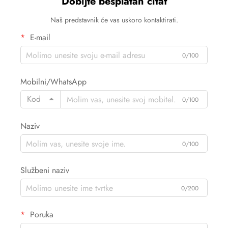
Dobijte besplatan citat
Naš predstavnik će vas uskoro kontaktirati.
E-mail
0/100
Mobilni/WhatsApp
Kod
0/100
Naziv
0/100
Službeni naziv
0/200
Poruka