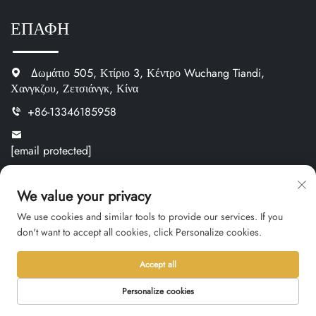
ΕΠΑΦΗ
Δωμάτιο 505, Κτίριο 3, Κέντρο Wuchang Tiandi,
Χανγκζου, Ζετσιάνγκ, Κίνα
+86-13346185958
[email protected]
https://www.oemnameplate.com
We value your privacy
Κατηγορία Προϊόντος
We use cookies and similar tools to provide our services. If you
don't want to accept all cookies, click Personalize cookies.
Δημοφιλή Βιομηχανικά Ετικέτες
Accept all
Αλουμινές Πινακίδες & Πινακίδες Ανοξείδωτου Χάλυβα
Personalize cookies
Ετικέτες QR Code & Ετικέτες Barcode