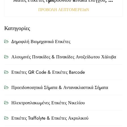
Ματές ετικέτες εμπρόσθιου πίνακα ελέγχου, τρυπημένες με αμαυρωμένη επιφάνεια, πάχους 0,25 mm, ετικέτες από πολυκαρβονικό ή PVC
ΠΡΟΒΟΛΗ ΛΕΠΤΟΜΕΡΕΙΩΝ
Κατηγορίες
Δημοφιλή Βιομηχανικά Ετικέτες
Αλουμινές Πινακίδες & Πινακίδες Ανοξείδωτου Χάλυβα
Ετικέτες QR Code & Ετικέτες Barcode
Προειδοποιητικά Σήματα & Αντανακλαστικά Σήματα
Ηλεκτροπλακωμένες Ετικέτες Νικελίου
Ετικέτες Traffolyte & Ετικέτες Ακρυλικού