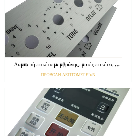
Λαμπερή ετικέτα μεμβράνης, ματές ετικέτες εμπρόσθιου πίνακα ελέγχου, ανάγλυφη γραφική επικάλυψη πολυκαρβονικού
ΠΡΟΒΟΛΗ ΛΕΠΤΟΜΕΡΕΙΩΝ