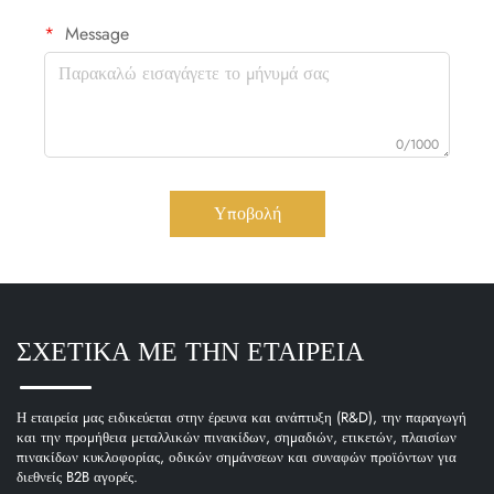
Message
0/1000
Υποβολή
ΣΧΕΤΙΚΑ ΜΕ ΤΗΝ ΕΤΑΙΡΕΙΑ
Η εταιρεία μας ειδικεύεται στην έρευνα και ανάπτυξη (R&D), την παραγωγή
και την προμήθεια μεταλλικών πινακίδων, σημαδιών, ετικετών, πλαισίων
πινακίδων κυκλοφορίας, οδικών σημάνσεων και συναφών προϊόντων για
διεθνείς B2B αγορές.