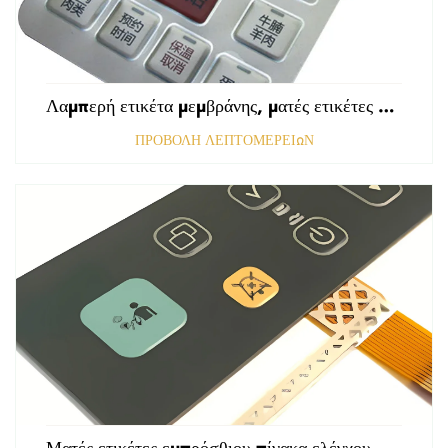
Λαμπερή ετικέτα μεμβράνης, ματές ετικέτες εμπρόσθιου πίνακα ελέγχου, ανάγλυφες ετικέτες πολυκαρβονικού, γραφικές επικαλύψεις
ΠΡΟΒΟΛΗ ΛΕΠΤΟΜΕΡΕΙΩΝ