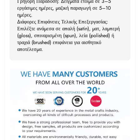
Γρήγορη Παράδοση: Δείγματα έτοιμα σε 3–5
εργάσιμες ημέρες, μαζική παραγωγή σε 5–10
ημέρες.
Διάφορες Επιφάνειες Τελικής Επεξεργασίας:
Επιλέξτε ανάμεσα σε απαλή (satin), ματ, λαμπερή
(gloss), σπιναρισμένη (spun), λεία (polished) ή
τραχιά (brushed) επιφάνεια για αισθητικό
αποτέλεσμα.