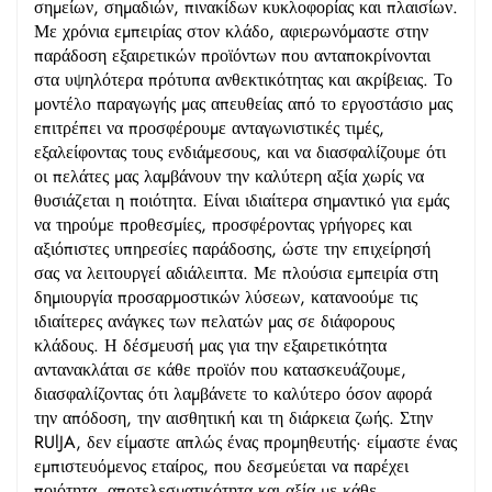
σημείων, σημαδιών, πινακίδων κυκλοφορίας και πλαισίων.
Με χρόνια εμπειρίας στον κλάδο, αφιερωνόμαστε στην
παράδοση εξαιρετικών προϊόντων που ανταποκρίνονται
στα υψηλότερα πρότυπα ανθεκτικότητας και ακρίβειας. Το
μοντέλο παραγωγής μας απευθείας από το εργοστάσιο μας
επιτρέπει να προσφέρουμε ανταγωνιστικές τιμές,
εξαλείφοντας τους ενδιάμεσους, και να διασφαλίζουμε ότι
οι πελάτες μας λαμβάνουν την καλύτερη αξία χωρίς να
θυσιάζεται η ποιότητα. Είναι ιδιαίτερα σημαντικό για εμάς
να τηρούμε προθεσμίες, προσφέροντας γρήγορες και
αξιόπιστες υπηρεσίες παράδοσης, ώστε την επιχείρησή
σας να λειτουργεί αδιάλειπτα. Με πλούσια εμπειρία στη
δημιουργία προσαρμοστικών λύσεων, κατανοούμε τις
ιδιαίτερες ανάγκες των πελατών μας σε διάφορους
κλάδους. Η δέσμευσή μας για την εξαιρετικότητα
αντανακλάται σε κάθε προϊόν που κατασκευάζουμε,
διασφαλίζοντας ότι λαμβάνετε το καλύτερο όσον αφορά
την απόδοση, την αισθητική και τη διάρκεια ζωής. Στην
RUlJA, δεν είμαστε απλώς ένας προμηθευτής· είμαστε ένας
εμπιστευόμενος εταίρος, που δεσμεύεται να παρέχει
ποιότητα, αποτελεσματικότητα και αξία με κάθε