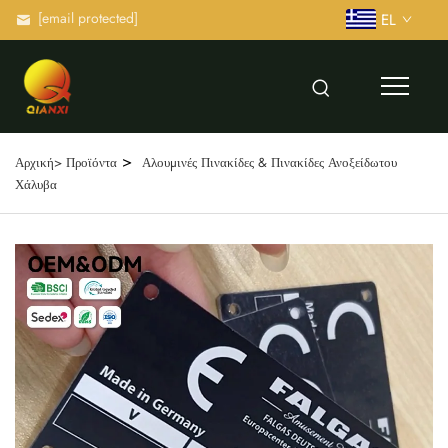
[email protected]
EL
>
Αρχική>
Προϊόντα
Αλουμινές Πινακίδες & Πινακίδες Ανοξείδωτου
Χάλυβα