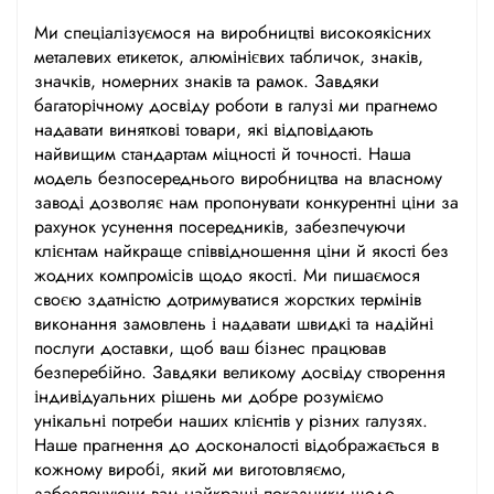
Ми спеціалізуємося на виробництві високоякісних
металевих етикеток, алюмінієвих табличок, знаків,
значків, номерних знаків та рамок. Завдяки
багаторічному досвіду роботи в галузі ми прагнемо
надавати виняткові товари, які відповідають
найвищим стандартам міцності й точності. Наша
модель безпосереднього виробництва на власному
заводі дозволяє нам пропонувати конкурентні ціни за
рахунок усунення посередників, забезпечуючи
клієнтам найкраще співвідношення ціни й якості без
жодних компромісів щодо якості. Ми пишаємося
своєю здатністю дотримуватися жорстких термінів
виконання замовлень і надавати швидкі та надійні
послуги доставки, щоб ваш бізнес працював
безперебійно. Завдяки великому досвіду створення
індивідуальних рішень ми добре розуміємо
унікальні потреби наших клієнтів у різних галузях.
Наше прагнення до досконалості відображається в
кожному виробі, який ми виготовляємо,
забезпечуючи вам найкращі показники щодо