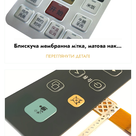
Блискуча мембранна мітка, матова наклейка для передньої панелі керування, рельєфна полікарбонатна графічна накладка
ПЕРЕГЛЯНУТИ ДЕТАЛІ