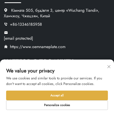
Кімната 505, будівля 3, центр «Wuchang Tiandi»,
Ханчжоу, Чжецзян, Китай
+86-13346185958
[email protected]
https://www.oemnameplate.com
КАТЕГОРІЯ ПРОДУКТУ
We value your privacy
Металеві Таблички
We use cookies and similar tools to provide our services. If you
don't want to accept all cookies, click Personalize cookies.
Пластикові Таблички
Етикетки Та Наклейки
Accept all
Індивідуальні Вироби
Personalize cookies