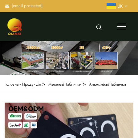
[email protected]
UK
>
>
Головна>
Продукція
Металеві Таблички
Алюмінієві Таблички