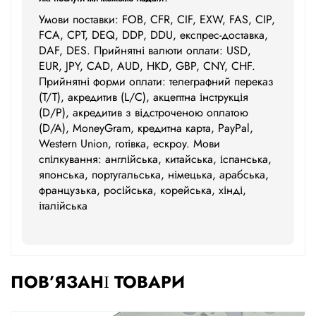
Умови поставки: FOB, CFR, CIF, EXW, FAS, CIP,
FCA, CPT, DEQ, DDP, DDU, експрес-доставка,
DAF, DES. Прийнятні валюти оплати: USD,
EUR, JPY, CAD, AUD, HKD, GBP, CNY, CHF.
Прийнятні форми оплати: телеграфний переказ
(T/T), акредитив (L/C), акцептна інструкція
(D/P), акредитив з відстроченою оплатою
(D/A), MoneyGram, кредитна карта, PayPal,
Western Union, готівка, ескроу. Мови
спілкування: англійська, китайська, іспанська,
японська, португальська, німецька, арабська,
французька, російська, корейська, хінді,
італійська
ПОВ’ЯЗАНІ ТОВАРИ