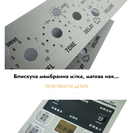
Блискуча мембранна мітка, матова наклейка для передньої панелі керування, рельєфна полікарбонатна графічна накладка
ПЕРЕГЛЯНУТИ ДЕТАЛІ