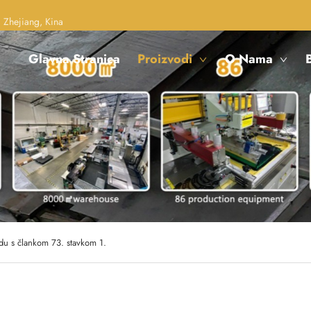
 Zhejiang, Kina
Glavna Stranica
Proizvodi
O Nama
B
adu s člankom 73. stavkom 1.