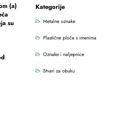
om (a)
Kategorije
eća
Metalne oznake
ja su
Plastične ploče s imenima
Oznake i naljepnice
od
Stvari za obuku