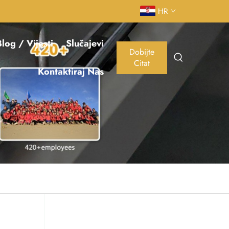
HR
log / Vijesti
Slučajevi
Dobijte
Citat
Kontaktiraj Nas