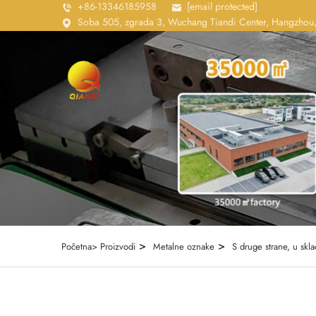
+86-13346185958
[email protected]
Soba 505, zgrada 3, Wuchang Tiandi Center, Hangzhou,
>
>
Početna>
Proizvodi
Metalne oznake
S druge strane, u skl