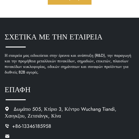
ΣΧΕΤΙΚΑ ΜΕ ΤΗΝ ΕΤΑΙΡΕΙΑ
Η εταιρεία μας ειδικεύεται στην έρευνα και ανάπτυξη (R&D), την παραγωγή
και την προμήθεια μεταλλικών πινακίδων, σημαδιών, ετικετών, πλαισίων
πινακίδων κυκλοφορίας, οδικών σημάνσεων και συναφών προϊόντων για
διεθνείς B2B αγορές.
ΕΠΑΦΗ
Δωμάτιο 505, Κτίριο 3, Κέντρο Wuchang Tiandi,
Χανγκζου, Ζετσιάνγκ, Κίνα
+86-13346185958