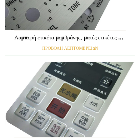
Λαμπερή ετικέτα μεμβράνης, ματές ετικέτες εμπρόσθιου πίνακα ελέγχου, ανάγλυφη γραφική επικάλυψη πολυκαρβονικού
ΠΡΟΒΟΛΗ ΛΕΠΤΟΜΕΡΕΙΩΝ