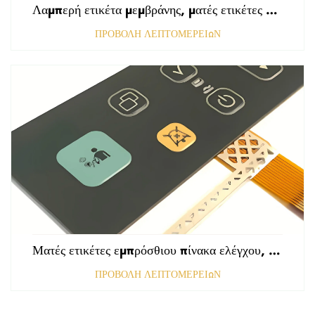
Λαμπερή ετικέτα μεμβράνης, ματές ετικέτες εμπρόσθιου πίνακα ελέγχου, ανάγλυφες ετικέτες πολυκαρβονικού, γραφικές επικαλύψεις
ΠΡΟΒΟΛΗ ΛΕΠΤΟΜΕΡΕΙΩΝ
Ματές ετικέτες εμπρόσθιου πίνακα ελέγχου, τρυπημένες με αμαυρωμένη επιφάνεια, πάχους 0,25 mm, ετικέτες από πολυκαρβονικό ή PVC
ΠΡΟΒΟΛΗ ΛΕΠΤΟΜΕΡΕΙΩΝ