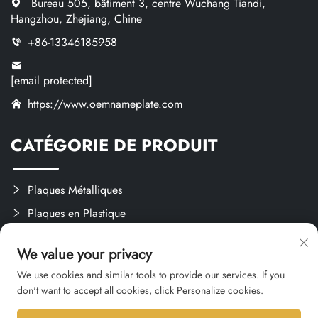
Bureau 505, bâtiment 3, centre Wuchang Tiandi,
Hangzhou, Zhejiang, Chine
+86-13346185958
[email protected]
https://www.oemnameplate.com
CATÉGORIE DE PRODUIT
Plaques Métalliques
Plaques en Plastique
Étiquettes et Autocollants
We value your privacy
Créations Sur Mesure
We use cookies and similar tools to provide our services. If you
don't want to accept all cookies, click Personalize cookies.