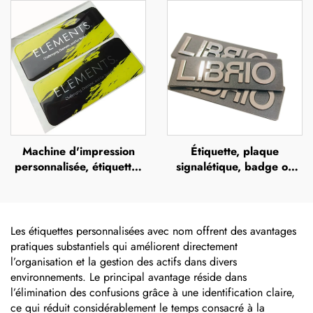
inoxydable, étiquette
d'identité en aluminium
métallique avec logo en
anodisé
relief
Machine d'impression
Étiquette, plaque
personnalisée, étiquettes
signalétique, badge ou
en polyuréthane
bouton personnalisé avec
transparente avec effet
logo, support en alliage
dôme (doming),
de zinc brossé
autocollants 3D en résine
Les étiquettes personnalisées avec nom offrent des avantages
époxy
pratiques substantiels qui améliorent directement
l’organisation et la gestion des actifs dans divers
environnements. Le principal avantage réside dans
l’élimination des confusions grâce à une identification claire,
ce qui réduit considérablement le temps consacré à la