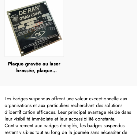
en aluminium, badge
transparente avec effet
signalétique, plaque
dôme (doming),
d'identité en acier
autocollants 3D en résine
inoxydable
époxy
Plaque gravée au laser
brossée, plaque
signalétique en acier
inoxydable gravée en
couleurs pleines, logo
métallique
Les badges suspendus offrent une valeur exceptionnelle aux
organisations et aux particuliers recherchant des solutions
d’identification efficaces. Leur principal avantage réside dans
leur visibilité immédiate et leur accessibilité constante.
Contrairement aux badges épinglés, les badges suspendus
restent visibles tout au long de la journée sans nécessiter de