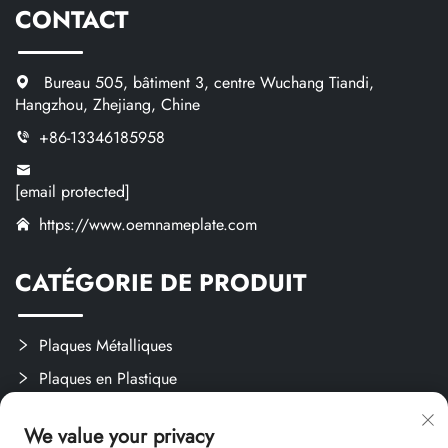
CONTACT
Bureau 505, bâtiment 3, centre Wuchang Tiandi,
Hangzhou, Zhejiang, Chine
+86-13346185958
[email protected]
https://www.oemnameplate.com
CATÉGORIE DE PRODUIT
Plaques Métalliques
Plaques en Plastique
Étiquettes et Autocollants
We value your privacy
Créations Sur Mesure