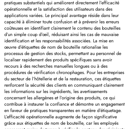
laser, plaques nominatives
nominatives pour
pratiques substantiels qui améliorent directement l’efficacité
en aluminium anodisé,
machines en aluminium
opérationnelle et la satisfaction des utilisateurs dans des
autocollant
anodisé argenté
applications variées. Le principal avantage réside dans leur
capacité à éliminer toute confusion et à prévenir les erreurs
coûteuses en identifiant clairement le contenu des bouteilles
d’un simple coup d’œil, réduisant ainsi les cas de mauvaise
identification et les responsabilités associées. La mise en
œuvre d’étiquettes de nom de bouteille rationalise les
processus de gestion des stocks, permettant au personnel de
localiser rapidement des produits spécifiques sans avoir
recours à des recherches manuelles longues ou à des
procédures de vérification chronophages. Pour les entreprises
du secteur de l’hôtellerie et de la restauration, ces étiquettes
renforcent la sécurité des clients en communiquant clairement
les informations sur les ingrédients, les avertissements
concernant les allergènes et l’origine des produits, ce qui
contribue à instaurer la confiance et démontre un engagement
en faveur de pratiques transparentes en matière d’étiquetage.
L’efficacité opérationnelle augmente de façon significative
grâce aux étiquettes de nom de bouteille, car les employés