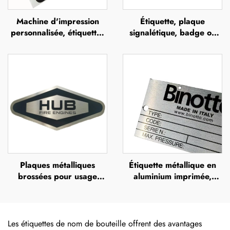
Machine d'impression
Étiquette, plaque
personnalisée, étiquettes
signalétique, badge ou
en polyuréthane
bouton personnalisé avec
transparente avec effet
logo, support en alliage
dôme (doming),
de zinc brossé
autocollants 3D en résine
époxy
Plaques métalliques
Étiquette métallique en
brossées pour usage
aluminium imprimée,
extérieur en acier
plaques nominatives
inoxydable, plaques
gravées en acier
nominatives gravées,
inoxydable, étiquettes
étiquettes gravées au
gravées au laser, plaques
Les étiquettes de nom de bouteille offrent des avantages