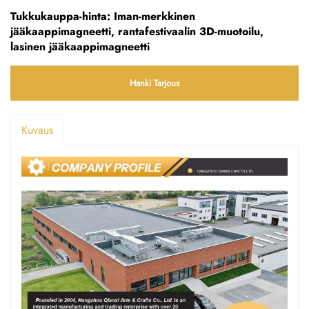
Tukkukauppa-hinta: Iman-merkkinen
jääkaappimagneetti, rantafestivaalin 3D-muotoilu,
lasinen jääkaappimagneetti
Hanki Tarjous
Kuvaus