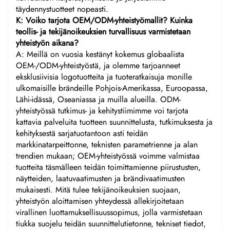
täydennystuotteet nopeasti.
K: Voiko tarjota OEM/ODM-yhteistyömallit? Kuinka
teollis- ja tekijänoikeuksien turvallisuus varmistetaan
yhteistyön aikana?
A: Meillä on vuosia kestänyt kokemus globaalista
OEM-/ODM-yhteistyöstä, ja olemme tarjoanneet
eksklusiivisia logotuotteita ja tuoteratkaisuja monille
ulkomaisille brändeille Pohjois-Amerikassa, Euroopassa,
Lähi-idässä, Oseaniassa ja muilla alueilla. ODM-
yhteistyössä tutkimus- ja kehitystiimimme voi tarjota
kattavia palveluita tuotteen suunnittelusta, tutkimuksesta ja
kehityksestä sarjatuotantoon asti teidän
markkinatarpeittonne, teknisten parametrienne ja alan
trendien mukaan; OEM-yhteistyössä voimme valmistaa
tuotteita täsmälleen teidän toimittamienne piirustusten,
näytteiden, laatuvaatimusten ja brändivaatimusten
mukaisesti. Mitä tulee tekijänoikeuksien suojaan,
yhteistyön aloittamisen yhteydessä allekirjoitetaan
virallinen luottamuksellisuussopimus, jolla varmistetaan
tiukka suojelu teidän suunnittelutietonne, tekniset tiedot,