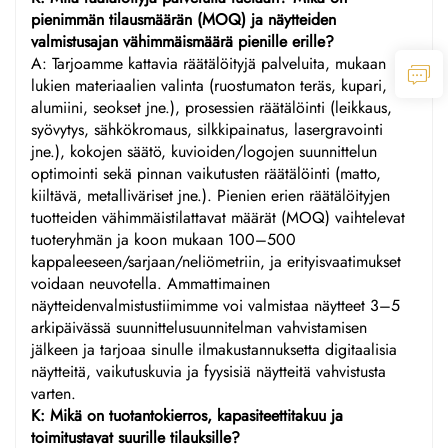
pienimmän tilausmäärän (MOQ) ja näytteiden
valmistusajan vähimmäismäärä pienille erille?
A: Tarjoamme kattavia räätälöityjä palveluita, mukaan
lukien materiaalien valinta (ruostumaton teräs, kupari,
alumiini, seokset jne.), prosessien räätälöinti (leikkaus,
syövytys, sähkökromaus, silkkipainatus, lasergravointi
jne.), kokojen säätö, kuvioiden/logojen suunnittelun
optimointi sekä pinnan vaikutusten räätälöinti (matto,
kiiltävä, metalliväriset jne.). Pienien erien räätälöityjen
tuotteiden vähimmäistilattavat määrät (MOQ) vaihtelevat
tuoteryhmän ja koon mukaan 100–500
kappaleeseen/sarjaan/neliömetriin, ja erityisvaatimukset
voidaan neuvotella. Ammattimainen
näytteidenvalmistustiimimme voi valmistaa näytteet 3–5
arkipäivässä suunnittelusuunnitelman vahvistamisen
jälkeen ja tarjoaa sinulle ilmakustannuksetta digitaalisia
näytteitä, vaikutuskuvia ja fyysisiä näytteitä vahvistusta
varten.
K: Mikä on tuotantokierros, kapasiteettitakuu ja
toimitustavat suurille tilauksille?