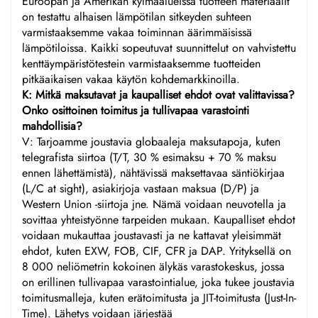
Euroopan ja Amerikan kylmäalueissa tuotteen materiaalit
on testattu alhaisen lämpötilan sitkeyden suhteen
varmistaaksemme vakaa toiminnan äärimmäisissä
lämpötiloissa. Kaikki sopeutuvat suunnittelut on vahvistettu
kenttäympäristötestein varmistaaksemme tuotteiden
pitkäaikaisen vakaa käytön kohdemarkkinoilla.
K: Mitkä maksutavat ja kaupalliset ehdot ovat valittavissa?
Onko osittoinen toimitus ja tullivapaa varastointi
mahdollisia?
V: Tarjoamme joustavia globaaleja maksutapoja, kuten
telegrafista siirtoa (T/T, 30 % esimaksu + 70 % maksu
ennen lähettämistä), nähtävissä maksettavaa säntiökirjaa
(L/C at sight), asiakirjoja vastaan maksua (D/P) ja
Western Union -siirtoja jne. Nämä voidaan neuvotella ja
sovittaa yhteistyönne tarpeiden mukaan. Kaupalliset ehdot
voidaan mukauttaa joustavasti ja ne kattavat yleisimmät
ehdot, kuten EXW, FOB, CIF, CFR ja DAP. Yrityksellä on
8 000 neliömetrin kokoinen älykäs varastokeskus, jossa
on erillinen tullivapaa varastointialue, joka tukee joustavia
toimitusmalleja, kuten erätoimitusta ja JIT-toimitusta (Just-In-
Time). Lähetys voidaan järjestää