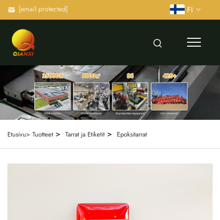
[email protected]
FI
>
>
Etusivu>
Tuotteet
Tarrat ja Etiketit
Epoksitarrat