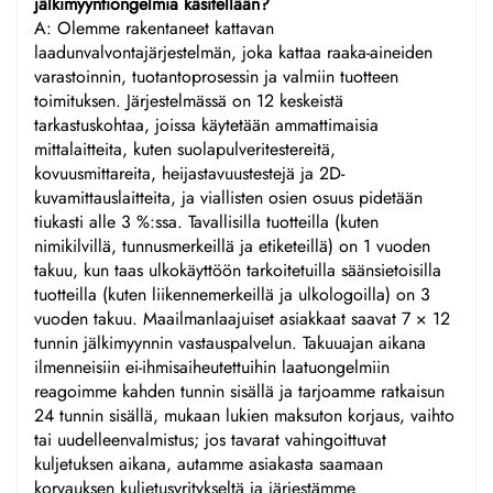
jälkimyyntiongelmia käsitellään?
A: Olemme rakentaneet kattavan
laadunvalvontajärjestelmän, joka kattaa raaka-aineiden
varastoinnin, tuotantoprosessin ja valmiin tuotteen
toimituksen. Järjestelmässä on 12 keskeistä
tarkastuskohtaa, joissa käytetään ammattimaisia
mittalaitteita, kuten suolapulveritestereitä,
kovuusmittareita, heijastavuustestejä ja 2D-
kuvamittauslaitteita, ja viallisten osien osuus pidetään
tiukasti alle 3 %:ssa. Tavallisilla tuotteilla (kuten
nimikilvillä, tunnusmerkeillä ja etiketeillä) on 1 vuoden
takuu, kun taas ulkokäyttöön tarkoitetuilla säänsietoisilla
tuotteilla (kuten liikennemerkeillä ja ulkologoilla) on 3
vuoden takuu. Maailmanlaajuiset asiakkaat saavat 7 × 12
tunnin jälkimyynnin vastauspalvelun. Takuuajan aikana
ilmenneisiin ei-ihmisaiheutettuihin laatuongelmiin
reagoimme kahden tunnin sisällä ja tarjoamme ratkaisun
24 tunnin sisällä, mukaan lukien maksuton korjaus, vaihto
tai uudelleenvalmistus; jos tavarat vahingoittuvat
kuljetuksen aikana, autamme asiakasta saamaan
korvauksen kuljetusyritykseltä ja järjestämme