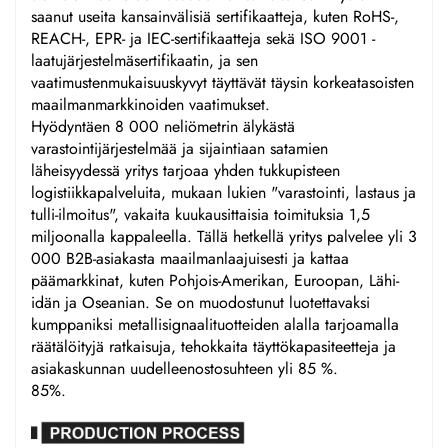
saanut useita kansainvälisiä sertifikaatteja, kuten RoHS-,
REACH-, EPR- ja IEC-sertifikaatteja sekä ISO 9001 -
laatujärjestelmäsertifikaatin, ja sen
vaatimustenmukaisuuskyvyt täyttävät täysin korkeatasoisten
maailmanmarkkinoiden vaatimukset.
Hyödyntäen 8 000 neliömetrin älykästä
varastointijärjestelmää ja sijaintiaan satamien
läheisyydessä yritys tarjoaa yhden tukkupisteen
logistiikkapalveluita, mukaan lukien "varastointi, lastaus ja
tulli-ilmoitus", vakaita kuukausittaisia toimituksia 1,5
miljoonalla kappaleella. Tällä hetkellä yritys palvelee yli 3
000 B2B-asiakasta maailmanlaajuisesti ja kattaa
päämarkkinat, kuten Pohjois-Amerikan, Euroopan, Lähi-
idän ja Oseanian. Se on muodostunut luotettavaksi
kumppaniksi metallisignaalituotteiden alalla tarjoamalla
räätälöityjä ratkaisuja, tehokkaita täyttökapasiteetteja ja
asiakaskunnan uudelleenostosuhteen yli 85 %.
85%.