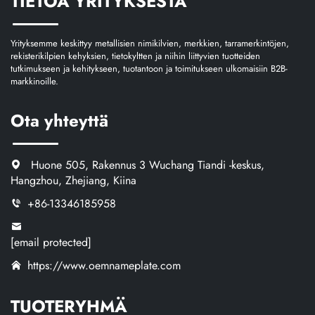
TIETOA YRITYKSESTÄ
Yrityksemme keskittyy metallisien nimikilvien, merkkien, tarramerkintöjen,
rekisterikilpien kehyksien, tietokyltten ja niihin liittyvien tuotteiden
tutkimukseen ja kehitykseen, tuotantoon ja toimitukseen ulkomaisiin B2B-
markkinoille.
Ota yhteyttä
Huone 505, Rakennus 3 Wuchang Tiandi -keskus,
Hangzhou, Zhejiang, Kiina
+86-13346185958
[email protected]
https://www.oemnameplate.com
TUOTERYHMÄ