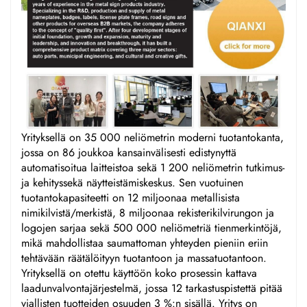
Yrityksellä on 35 000 neliömetrin moderni tuotantokanta,
jossa on 86 joukkoa kansainvälisesti edistynyttä
automatisoitua laitteistoa sekä 1 200 neliömetrin tutkimus-
ja kehityssekä näytteistämiskeskus. Sen vuotuinen
tuotantokapasiteetti on 12 miljoonaa metallisista
nimikilvistä/merkistä, 8 miljoonaa rekisterikilvirungon ja
logojen sarjaa sekä 500 000 neliömetriä tienmerkintöjä,
mikä mahdollistaa saumattoman yhteyden pieniin eriin
tehtävään räätälöityyn tuotantoon ja massatuotantoon.
Yrityksellä on otettu käyttöön koko prosessin kattava
laadunvalvontajärjestelmä, jossa 12 tarkastuspistettä pitää
viallisten tuotteiden osuuden 3 %:n sisällä. Yritys on