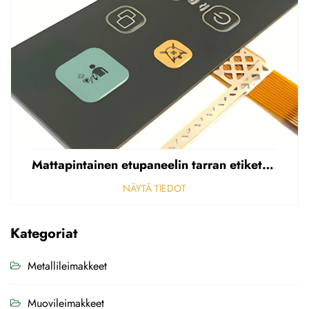
Mattapintainen etupaneelin tarran etiketti, reikäinen sumea, 0,25 mm paksuinen polycarbonaatti-/PVC-tarran etiketti
NÄYTÄ TIEDOT
Kategoriat
Metallileimakkeet
Muovileimakkeet