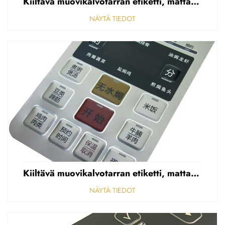
Kiiltävä muovikalvotarran etiketti, mattapintainen etupaneelin tarran etiketti, korostettu polycarbonaattipäällys
NÄYTÄ TIEDOT
Kiiltävä muovikalvotarran etiketti, mattapintainen etupaneelin tarran etiketti, korostettu polycarbonaattipäällys
NÄYTÄ TIEDOT