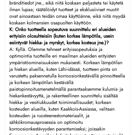
bränditiedot jne., eikä niitä koskaan paljasteta tai käytetä
ilman lupaa; räätälöidyt tuotteet ja eksklusiiviset muotit
ovat ainoastaan teidän omaa käyttöänne, eikä niitä myydä
koskaan kolmansien osapuolten käyttöön.
K: Onko tuotteella sopeutuva suunnittelu eri alueiden
erityisiin olosuhteisiin (kuten korkea lämpötila, usein
esiintyvät hiekka- ja myrskyt, korkea kosteus jne.)?
A: Kyllä. Olemme tehneet erityissopeutuksia ja
optimointia tuotteille eri maailman alueiden erityisten
ympäristöominaisuuksien mukaisesti. Korkean lämpötilan
ja hiekan alueilla, kuten Lähi-idässä, tuotteen pinta on
varustettu paksennetulla korroosionkestävällä pinnoitteella
ja korkean lämpötilan kestävällä
paistopinnoitusmenetelmällä parantaaksemme kulumis- ja
hiekankestävyyttä, ja rakenteellinen suunnittelu sisältää
hiekka- ja vesitiukkuudet toiminnallisuudet; korkean
kosteuden alueilla, kuten Kaakkois-Aasiassa, valitaan
kosteuden- ja ruosteenestomateriaalit, ja
sähkökromausprosessia on optimoitu
korroosionkestävyyden parantamiseksi; joissakin