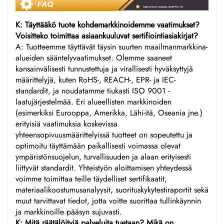
K: Täyttääkö tuote kohdemarkkinoidemme vaatimukset?
Voisitteko toimittaa asiaankuuluvat sertifiointiasiakirjat?
A: Tuotteemme täyttävät täysin suurten maailmanmarkkina-
alueiden sääntelyvaatimukset. Olemme saaneet
kansainvälisesti tunnustettuja ja virallisesti hyväksyttyjä
määrittelyjä, kuten RoHS-, REACH-, EPR- ja IEC-
standardit, ja noudatamme tiukasti ISO 9001 -
laatujärjestelmää. Eri alueellisten markkinoiden
(esimerkiksi Eurooppa, Amerikka, Lähi-itä, Oseania jne.)
erityisiä vaatimuksia koskevissa
yhteensopivuusmäärittelyissä tuotteet on sopeutettu ja
optimoitu täyttämään paikallisesti voimassa olevat
ympäristönsuojelun, turvallisuuden ja alaan erityisesti
liittyvät standardit. Yhteistyön aloittamisen yhteydessä
voimme toimittaa teille täydelliset sertifikaatit,
materiaalikoostumusanalyysit, suorituskykytestiraportit sekä
muut tarvittavat tiedot, jotta voitte suorittaa tullinkäynnin
ja markkinoille pääsyn sujuvasti.
K: Mitä räätälöityjä palveluita tuetaan? Mikä on