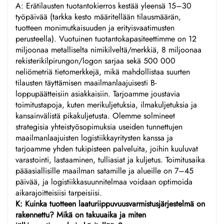
A: Erätilausten tuotantokierros kestää yleensä 15–30
työpäivää (tarkka kesto määritellään tilausmäärän,
tuotteen monimutkaisuuden ja erityisvaatimusten
perusteella). Vuotuinen tuotantokapasiteettimme on 12
miljoonaa metalliselta nimikilveltä/merkkiä, 8 miljoonaa
rekisterikilpirungon/logon sarjaa sekä 500 000
neliömetriä tietomerkkejä, mikä mahdollistaa suurten
tilausten täyttämisen maailmanlaajuisesti B-
loppupäätteisiin asiakkaisiin. Tarjoamme joustavia
toimitustapoja, kuten merikuljetuksia, ilmakuljetuksia ja
kansainvälistä pikakuljetusta. Olemme solmineet
strategisia yhteistyösopimuksia useiden tunnettujen
maailmanlaajuisten logistiikkayritysten kanssa ja
tarjoamme yhden tukipisteen palveluita, joihin kuuluvat
varastointi, lastaaminen, tulliasiat ja kuljetus. Toimitusaika
pääasiallisille maailman satamille ja alueille on 7–45
päivää, ja logistiikkasuunnitelmaa voidaan optimoida
aikarajoitteisiisi tarpeisiisi.
K: Kuinka tuotteen laaturiippuvuusvarmistusjärjestelmä on
rakennettu? Mikä on takuuaika ja miten