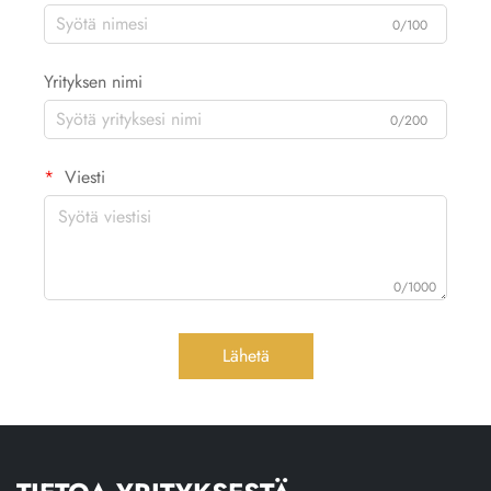
0/100
Yrityksen nimi
0/200
Viesti
0/1000
Lähetä