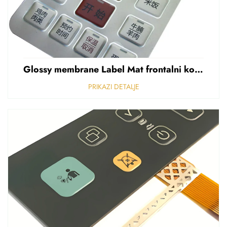
Glossy membrane Label Mat frontalni kontrolni panel Sticker Refuziran polikarbonat Grafički preklapanje
PRIKAZI DETALJE