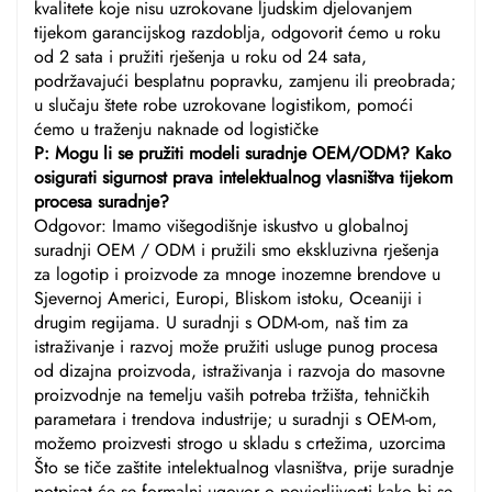
kvalitete koje nisu uzrokovane ljudskim djelovanjem
tijekom garancijskog razdoblja, odgovorit ćemo u roku
od 2 sata i pružiti rješenja u roku od 24 sata,
podržavajući besplatnu popravku, zamjenu ili preobrada;
u slučaju štete robe uzrokovane logistikom, pomoći
ćemo u traženju naknade od logističke
P: Mogu li se pružiti modeli suradnje OEM/ODM? Kako
osigurati sigurnost prava intelektualnog vlasništva tijekom
procesa suradnje?
Odgovor: Imamo višegodišnje iskustvo u globalnoj
suradnji OEM / ODM i pružili smo ekskluzivna rješenja
za logotip i proizvode za mnoge inozemne brendove u
Sjevernoj Americi, Europi, Bliskom istoku, Oceaniji i
drugim regijama. U suradnji s ODM-om, naš tim za
istraživanje i razvoj može pružiti usluge punog procesa
od dizajna proizvoda, istraživanja i razvoja do masovne
proizvodnje na temelju vaših potreba tržišta, tehničkih
parametara i trendova industrije; u suradnji s OEM-om,
možemo proizvesti strogo u skladu s crtežima, uzorcima
Što se tiče zaštite intelektualnog vlasništva, prije suradnje
potpisat će se formalni ugovor o povjerljivosti kako bi se