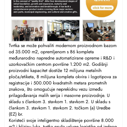
Tvrtka se može pohvaliti modernom proizvodnom bazom
od 35.000 m2, opremljenom s 86 kompleta
međunarodno napredne automatizirane opreme i R&D i
uzorkovačkim centrom površine 1.200 m2. Godišnji
proizvodni kapacitet dostiže 12 milijuna metalnih
ploča/etiketa, 8 milijuna kompleta okvira i logotipova za
registracije i 500.000 kvadratnih metara prometnih
znakova, što omogućuje neprekidnu vezu između
prilagođavanja malih serija i masovne proizvodnje. U
skladu s člankom 3. stavkom 1. stavkom 2. U skladu s
člankom 3. stavkom 1. stavkom 2. točkom (a) Uredbe
(EZ) br.
Koristeći svoje inteligentno skladištenje površine 8.000
m2 i blizinu luka, tvrtka pruža usluge logistike od jednog