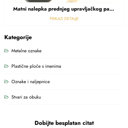
Matni nalepka prednjeg upravljačkog panela Perforirani nalepka od polikarbonata od PVC-a debljine 0,25 mm
PRIKAZI DETALJE
Kategorije
Metalne oznake
Plastične ploče s imenima
Oznake i naljepnice
Stvari za obuku
Dobijte besplatan citat