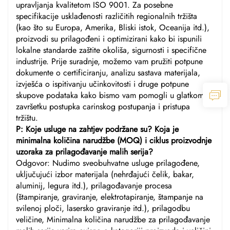
upravljanja kvalitetom ISO 9001. Za posebne
specifikacije usklađenosti različitih regionalnih tržišta
(kao što su Europa, Amerika, Bliski istok, Oceanija itd.),
proizvodi su prilagođeni i optimizirani kako bi ispunili
lokalne standarde zaštite okoliša, sigurnosti i specifične
industrije. Prije suradnje, možemo vam pružiti potpune
dokumente o certificiranju, analizu sastava materijala,
izvješća o ispitivanju učinkovitosti i druge potpune
skupove podataka kako bismo vam pomogli u glatkom
završetku postupka carinskog postupanja i pristupa
tržištu.
P: Koje usluge na zahtjev podržane su? Koja je
minimalna količina narudžbe (MOQ) i ciklus proizvodnje
uzoraka za prilagođavanje malih serija?
Odgovor: Nudimo sveobuhvatne usluge prilagođene,
uključujući izbor materijala (nehrđajući čelik, bakar,
aluminij, legura itd.), prilagođavanje procesa
(štampiranje, graviranje, elektrotapiranje, štampanje na
svilenoj ploči, lasersko graviranje itd.), prilagodbu
veličine, Minimalna količina narudžbe za prilagođavanje