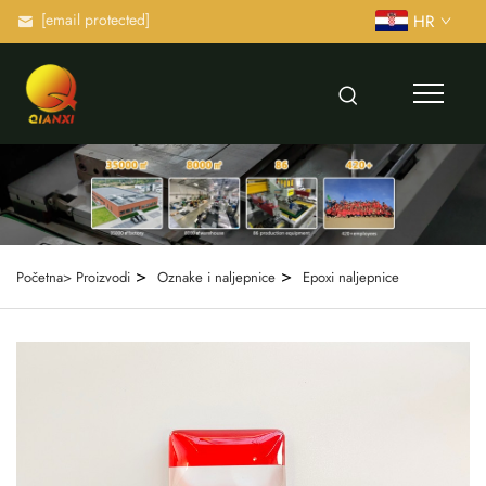
[email protected]
HR
>
>
Početna>
Proizvodi
Oznake i naljepnice
Epoxi naljepnice