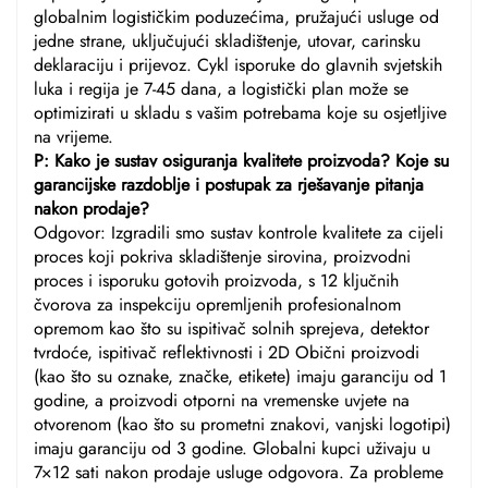
globalnim logističkim poduzećima, pružajući usluge od
jedne strane, uključujući skladištenje, utovar, carinsku
deklaraciju i prijevoz. Cykl isporuke do glavnih svjetskih
luka i regija je 7-45 dana, a logistički plan može se
optimizirati u skladu s vašim potrebama koje su osjetljive
na vrijeme.
P: Kako je sustav osiguranja kvalitete proizvoda? Koje su
garancijske razdoblje i postupak za rješavanje pitanja
nakon prodaje?
Odgovor: Izgradili smo sustav kontrole kvalitete za cijeli
proces koji pokriva skladištenje sirovina, proizvodni
proces i isporuku gotovih proizvoda, s 12 ključnih
čvorova za inspekciju opremljenih profesionalnom
opremom kao što su ispitivač solnih sprejeva, detektor
tvrdoće, ispitivač reflektivnosti i 2D Obični proizvodi
(kao što su oznake, značke, etikete) imaju garanciju od 1
godine, a proizvodi otporni na vremenske uvjete na
otvorenom (kao što su prometni znakovi, vanjski logotipi)
imaju garanciju od 3 godine. Globalni kupci uživaju u
7×12 sati nakon prodaje usluge odgovora. Za probleme