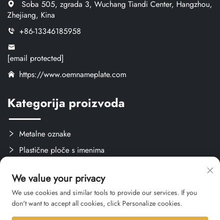
Soba 505, zgrada 3, Wuchang Tiandi Center, Hangzhou,
Zhejiang, Kina
+86-13346185958
[email protected]
https://www.oemnameplate.com
Kategorija proizvoda
Metalne oznake
Plastične ploče s imenima
Oznake i naljepnice
We value your privacy
Stvari za obuku
We use cookies and similar tools to provide our services. If you
don't want to accept all cookies, click Personalize cookies.