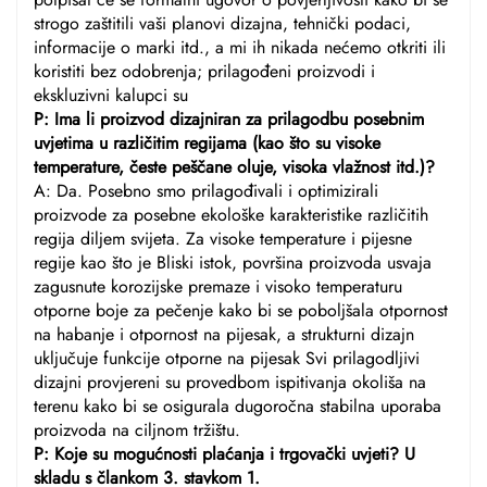
strogo zaštitili vaši planovi dizajna, tehnički podaci,
informacije o marki itd., a mi ih nikada nećemo otkriti ili
koristiti bez odobrenja; prilagođeni proizvodi i
ekskluzivni kalupci su
P: Ima li proizvod dizajniran za prilagodbu posebnim
uvjetima u različitim regijama (kao što su visoke
temperature, česte peščane oluje, visoka vlažnost itd.)?
A: Da. Posebno smo prilagođivali i optimizirali
proizvode za posebne ekološke karakteristike različitih
regija diljem svijeta. Za visoke temperature i pijesne
regije kao što je Bliski istok, površina proizvoda usvaja
zagusnute korozijske premaze i visoko temperaturu
otporne boje za pečenje kako bi se poboljšala otpornost
na habanje i otpornost na pijesak, a strukturni dizajn
uključuje funkcije otporne na pijesak Svi prilagodljivi
dizajni provjereni su provedbom ispitivanja okoliša na
terenu kako bi se osigurala dugoročna stabilna uporaba
proizvoda na ciljnom tržištu.
P: Koje su mogućnosti plaćanja i trgovački uvjeti? U
skladu s člankom 3. stavkom 1.