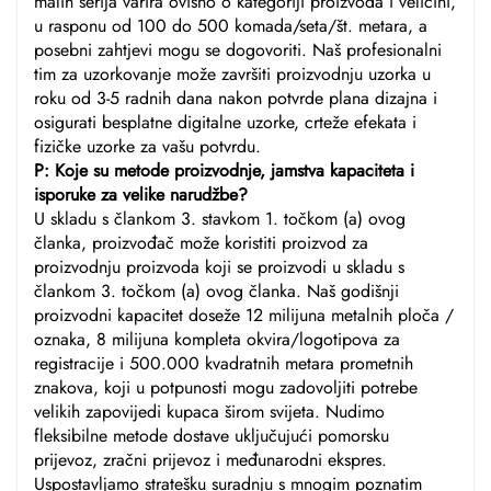
malih serija varira ovisno o kategoriji proizvoda i veličini,
u rasponu od 100 do 500 komada/seta/št. metara, a
posebni zahtjevi mogu se dogovoriti. Naš profesionalni
tim za uzorkovanje može završiti proizvodnju uzorka u
roku od 3-5 radnih dana nakon potvrde plana dizajna i
osigurati besplatne digitalne uzorke, crteže efekata i
fizičke uzorke za vašu potvrdu.
P: Koje su metode proizvodnje, jamstva kapaciteta i
isporuke za velike narudžbe?
U skladu s člankom 3. stavkom 1. točkom (a) ovog
članka, proizvođač može koristiti proizvod za
proizvodnju proizvoda koji se proizvodi u skladu s
člankom 3. točkom (a) ovog članka. Naš godišnji
proizvodni kapacitet doseže 12 milijuna metalnih ploča /
oznaka, 8 milijuna kompleta okvira/logotipova za
registracije i 500.000 kvadratnih metara prometnih
znakova, koji u potpunosti mogu zadovoljiti potrebe
velikih zapovijedi kupaca širom svijeta. Nudimo
fleksibilne metode dostave uključujući pomorsku
prijevoz, zračni prijevoz i međunarodni ekspres.
Uspostavljamo stratešku suradnju s mnogim poznatim