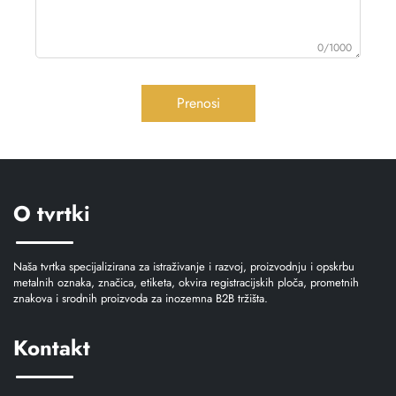
0/1000
Prenosi
O tvrtki
Naša tvrtka specijalizirana za istraživanje i razvoj, proizvodnju i opskrbu
metalnih oznaka, značica, etiketa, okvira registracijskih ploča, prometnih
znakova i srodnih proizvoda za inozemna B2B tržišta.
Kontakt