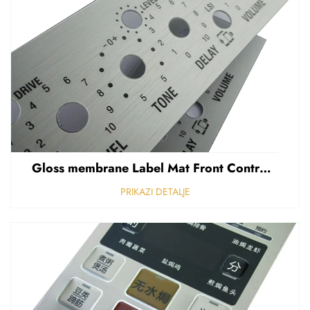
Gloss membrane Label Mat Front Control Panel Sticker Refuziran polikarbonat Grafički prekriven
PRIKAZI DETALJE