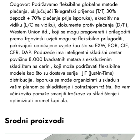
Odgovor: Podržavamo fleksibilne globalne metode
plaćanja, uključujući Telegrafski prijenos (T/T, 30%
depozit + 70% plaćanje prije isporuke), akreditiv na
vidiku (L/C na vidiku), dokumente protiv plaćanja (D/P),
Western Union itd., koji se mogu pregovarati i prilagoditi
prema Trgovinski uvjeti mogu se fleksibilno prilagoditi,
pokrivajući uobičajene uvjete kao što su EXW, FOB, CIF,
CFR, DAP. Poduzeće ima inteligentni skladišni centar
površine 8.000 kvadratnih metara s ekskluzivnim
skladištem na carini, koji može podržavati fleksibilne
modele kao što su dostava serija i JIT (Just-In-Time)
distribucija. Isporuka se može organizirati u skladu s
vašim planom za skladištenje i potražnjom tržišta, što vam
učinkovito pomaže smanjiti troškove za skladištenje i
optimizirati promet kapitala.
Srodni proizvodi