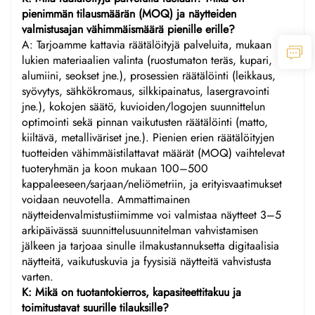
pienimmän tilausmäärän (MOQ) ja näytteiden
valmistusajan vähimmäismäärä pienille erille?
A: Tarjoamme kattavia räätälöityjä palveluita, mukaan
lukien materiaalien valinta (ruostumaton teräs, kupari,
alumiini, seokset jne.), prosessien räätälöinti (leikkaus,
syövytys, sähkökromaus, silkkipainatus, lasergravointi
jne.), kokojen säätö, kuvioiden/logojen suunnittelun
optimointi sekä pinnan vaikutusten räätälöinti (matto,
kiiltävä, metalliväriset jne.). Pienien erien räätälöityjen
tuotteiden vähimmäistilattavat määrät (MOQ) vaihtelevat
tuoteryhmän ja koon mukaan 100–500
kappaleeseen/sarjaan/neliömetriin, ja erityisvaatimukset
voidaan neuvotella. Ammattimainen
näytteidenvalmistustiimimme voi valmistaa näytteet 3–5
arkipäivässä suunnittelusuunnitelman vahvistamisen
jälkeen ja tarjoaa sinulle ilmakustannuksetta digitaalisia
näytteitä, vaikutuskuvia ja fyysisiä näytteitä vahvistusta
varten.
K: Mikä on tuotantokierros, kapasiteettitakuu ja
toimitustavat suurille tilauksille?