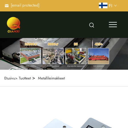
[email protected]
FI
>
Etusivu>
Tuotteet
Metallileimakkeet