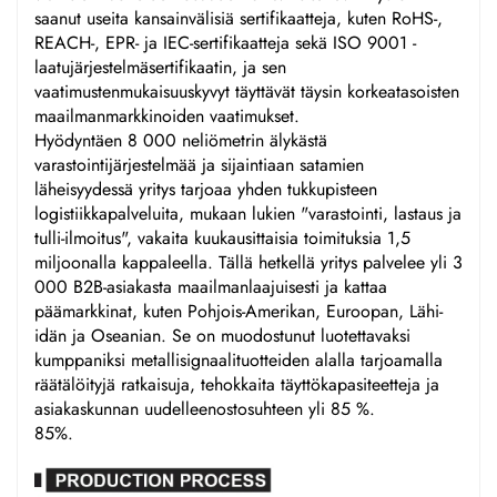
saanut useita kansainvälisiä sertifikaatteja, kuten RoHS-,
REACH-, EPR- ja IEC-sertifikaatteja sekä ISO 9001 -
laatujärjestelmäsertifikaatin, ja sen
vaatimustenmukaisuuskyvyt täyttävät täysin korkeatasoisten
maailmanmarkkinoiden vaatimukset.
Hyödyntäen 8 000 neliömetrin älykästä
varastointijärjestelmää ja sijaintiaan satamien
läheisyydessä yritys tarjoaa yhden tukkupisteen
logistiikkapalveluita, mukaan lukien "varastointi, lastaus ja
tulli-ilmoitus", vakaita kuukausittaisia toimituksia 1,5
miljoonalla kappaleella. Tällä hetkellä yritys palvelee yli 3
000 B2B-asiakasta maailmanlaajuisesti ja kattaa
päämarkkinat, kuten Pohjois-Amerikan, Euroopan, Lähi-
idän ja Oseanian. Se on muodostunut luotettavaksi
kumppaniksi metallisignaalituotteiden alalla tarjoamalla
räätälöityjä ratkaisuja, tehokkaita täyttökapasiteetteja ja
asiakaskunnan uudelleenostosuhteen yli 85 %.
85%.