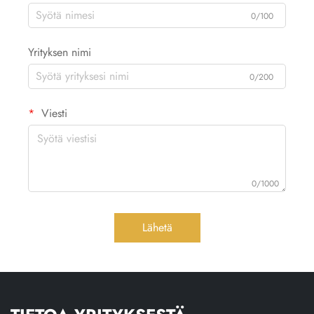
0/100
Yrityksen nimi
0/200
Viesti
0/1000
Lähetä