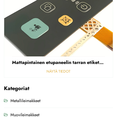
Mattapintainen etupaneelin tarran etiketti, reikäinen sumea, 0,25 mm paksuinen polycarbonaatti-/PVC-tarran etiketti
NÄYTÄ TIEDOT
Kategoriat
Metallileimakkeet
Muovileimakkeet