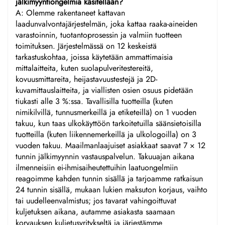
jälkimyyntiongelmia käsitellään?
A: Olemme rakentaneet kattavan
laadunvalvontajärjestelmän, joka kattaa raaka-aineiden
varastoinnin, tuotantoprosessin ja valmiin tuotteen
toimituksen. Järjestelmässä on 12 keskeistä
tarkastuskohtaa, joissa käytetään ammattimaisia
mittalaitteita, kuten suolapulveritestereitä,
kovuusmittareita, heijastavuustestejä ja 2D-
kuvamittauslaitteita, ja viallisten osien osuus pidetään
tiukasti alle 3 %:ssa. Tavallisilla tuotteilla (kuten
nimikilvillä, tunnusmerkeillä ja etiketeillä) on 1 vuoden
takuu, kun taas ulkokäyttöön tarkoitetuilla säänsietoisilla
tuotteilla (kuten liikennemerkeillä ja ulkologoilla) on 3
vuoden takuu. Maailmanlaajuiset asiakkaat saavat 7 × 12
tunnin jälkimyynnin vastauspalvelun. Takuuajan aikana
ilmenneisiin ei-ihmisaiheutettuihin laatuongelmiin
reagoimme kahden tunnin sisällä ja tarjoamme ratkaisun
24 tunnin sisällä, mukaan lukien maksuton korjaus, vaihto
tai uudelleenvalmistus; jos tavarat vahingoittuvat
kuljetuksen aikana, autamme asiakasta saamaan
korvauksen kuljetusyritykseltä ja järjestämme