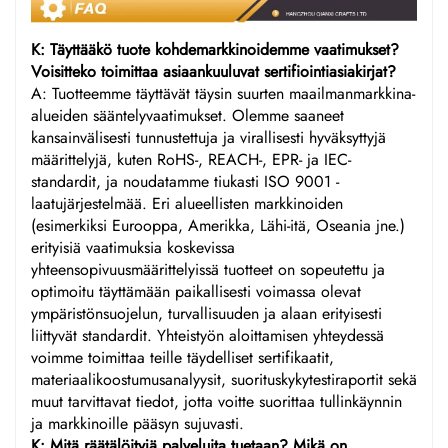
K: Täyttääkö tuote kohdemarkkinoidemme vaatimukset?
Voisitteko toimittaa asiaankuuluvat sertifiointiasiakirjat?
A: Tuotteemme täyttävät täysin suurten maailmanmarkkina-
alueiden sääntelyvaatimukset. Olemme saaneet
kansainvälisesti tunnustettuja ja virallisesti hyväksyttyjä
määrittelyjä, kuten RoHS-, REACH-, EPR- ja IEC-
standardit, ja noudatamme tiukasti ISO 9001 -
laatujärjestelmää. Eri alueellisten markkinoiden
(esimerkiksi Eurooppa, Amerikka, Lähi-itä, Oseania jne.)
erityisiä vaatimuksia koskevissa
yhteensopivuusmäärittelyissä tuotteet on sopeutettu ja
optimoitu täyttämään paikallisesti voimassa olevat
ympäristönsuojelun, turvallisuuden ja alaan erityisesti
liittyvät standardit. Yhteistyön aloittamisen yhteydessä
voimme toimittaa teille täydelliset sertifikaatit,
materiaalikoostumusanalyysit, suorituskykytestiraportit sekä
muut tarvittavat tiedot, jotta voitte suorittaa tullinkäynnin
ja markkinoille pääsyn sujuvasti.
K: Mitä räätälöityjä palveluita tuetaan? Mikä on