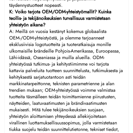
täydennystuotteet nopeasti.
K: Voiko tarjota OEM/ODM-yhteistyömallit? Kuinka
teollis- ja tekijänoikeuksien turvallisuus varmistetaan
yhteistyön aikana?
A: Meillä on vuosia kestänyt kokemus globaalista
OEM-/ODM-yhteistyöstä, ja olemme tarjoanneet
eksklusiivisia logotuotteita ja tuoteratkaisuja monille
ulkomaisille brändeille Pohjois-Amerikassa, Euroopassa,
Lähi-idässä, Oseaniassa ja muilla alueilla. ODM-
yhteistyössä tutkimus- ja kehitystiimimme voi tarjota
kattavia palveluita tuotteen suunnittelusta, tutkimuksesta ja
kehityksestä sarjatuotantoon asti teidän
markkinatarpeittonne, teknisten parametrienne ja alan
trendien mukaan; OEM-yhteistyössä voimme valmistaa
tuotteita täsmälleen teidän toimittamienne piirustusten,
näytteiden, laatuvaatimusten ja brändivaatimusten
mukaisesti. Mitä tulee tekijänoikeuksien suojaan,
yhteistyön aloittamisen yhteydessä allekirjoitetaan
virallinen luottamuksellisuussopimus, jolla varmistetaan
tiukka suojelu teidän suunnittelutietonne, tekniset tiedot,