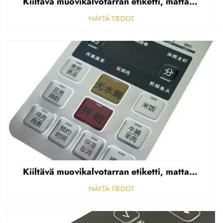
Kiiltävä muovikalvotarran etiketti, mattapintainen etupaneelin tarran etiketti, korostettu polycarbonaattipäällys
NÄYTÄ TIEDOT
Kiiltävä muovikalvotarran etiketti, mattapintainen etupaneelin tarran etiketti, korostettu polycarbonaattipäällys
NÄYTÄ TIEDOT