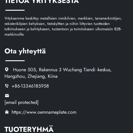
TIETOA YRITYKSESTÄ
Yrityksemme keskittyy metallisien nimikilvien, merkkien, tarramerkintöjen,
rekisterikilpien kehyksien, tietokyltten ja niihin liittyvien tuotteiden
tutkimukseen ja kehitykseen, tuotantoon ja toimitukseen ulkomaisiin B2B-
markkinoille.
Ota yhteyttä
Huone 505, Rakennus 3 Wuchang Tiandi -keskus,
Hangzhou, Zhejiang, Kiina
+86-13346185958
[email protected]
https://www.oemnameplate.com
TUOTERYHMÄ