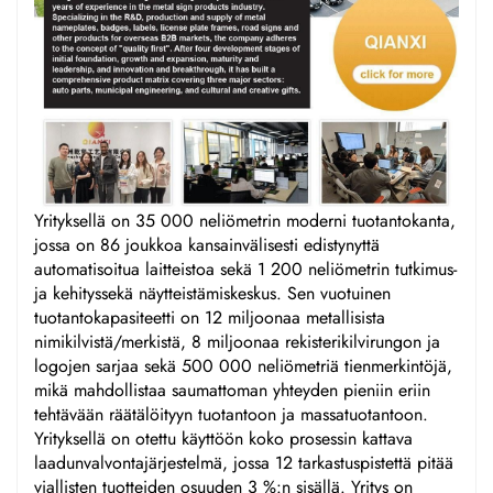
Yrityksellä on 35 000 neliömetrin moderni tuotantokanta,
jossa on 86 joukkoa kansainvälisesti edistynyttä
automatisoitua laitteistoa sekä 1 200 neliömetrin tutkimus-
ja kehityssekä näytteistämiskeskus. Sen vuotuinen
tuotantokapasiteetti on 12 miljoonaa metallisista
nimikilvistä/merkistä, 8 miljoonaa rekisterikilvirungon ja
logojen sarjaa sekä 500 000 neliömetriä tienmerkintöjä,
mikä mahdollistaa saumattoman yhteyden pieniin eriin
tehtävään räätälöityyn tuotantoon ja massatuotantoon.
Yrityksellä on otettu käyttöön koko prosessin kattava
laadunvalvontajärjestelmä, jossa 12 tarkastuspistettä pitää
viallisten tuotteiden osuuden 3 %:n sisällä. Yritys on