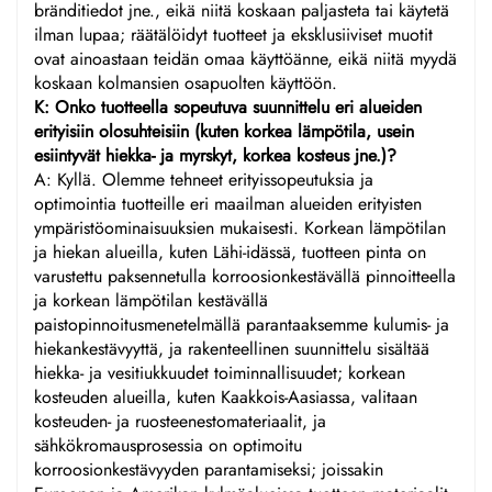
bränditiedot jne., eikä niitä koskaan paljasteta tai käytetä
ilman lupaa; räätälöidyt tuotteet ja eksklusiiviset muotit
ovat ainoastaan teidän omaa käyttöänne, eikä niitä myydä
koskaan kolmansien osapuolten käyttöön.
K: Onko tuotteella sopeutuva suunnittelu eri alueiden
erityisiin olosuhteisiin (kuten korkea lämpötila, usein
esiintyvät hiekka- ja myrskyt, korkea kosteus jne.)?
A: Kyllä. Olemme tehneet erityissopeutuksia ja
optimointia tuotteille eri maailman alueiden erityisten
ympäristöominaisuuksien mukaisesti. Korkean lämpötilan
ja hiekan alueilla, kuten Lähi-idässä, tuotteen pinta on
varustettu paksennetulla korroosionkestävällä pinnoitteella
ja korkean lämpötilan kestävällä
paistopinnoitusmenetelmällä parantaaksemme kulumis- ja
hiekankestävyyttä, ja rakenteellinen suunnittelu sisältää
hiekka- ja vesitiukkuudet toiminnallisuudet; korkean
kosteuden alueilla, kuten Kaakkois-Aasiassa, valitaan
kosteuden- ja ruosteenestomateriaalit, ja
sähkökromausprosessia on optimoitu
korroosionkestävyyden parantamiseksi; joissakin