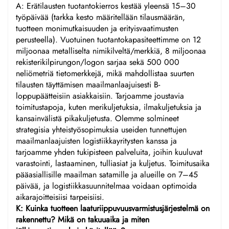
A: Erätilausten tuotantokierros kestää yleensä 15–30
työpäivää (tarkka kesto määritellään tilausmäärän,
tuotteen monimutkaisuuden ja erityisvaatimusten
perusteella). Vuotuinen tuotantokapasiteettimme on 12
miljoonaa metalliselta nimikilveltä/merkkiä, 8 miljoonaa
rekisterikilpirungon/logon sarjaa sekä 500 000
neliömetriä tietomerkkejä, mikä mahdollistaa suurten
tilausten täyttämisen maailmanlaajuisesti B-
loppupäätteisiin asiakkaisiin. Tarjoamme joustavia
toimitustapoja, kuten merikuljetuksia, ilmakuljetuksia ja
kansainvälistä pikakuljetusta. Olemme solmineet
strategisia yhteistyösopimuksia useiden tunnettujen
maailmanlaajuisten logistiikkayritysten kanssa ja
tarjoamme yhden tukipisteen palveluita, joihin kuuluvat
varastointi, lastaaminen, tulliasiat ja kuljetus. Toimitusaika
pääasiallisille maailman satamille ja alueille on 7–45
päivää, ja logistiikkasuunnitelmaa voidaan optimoida
aikarajoitteisiisi tarpeisiisi.
K: Kuinka tuotteen laaturiippuvuusvarmistusjärjestelmä on
rakennettu? Mikä on takuuaika ja miten