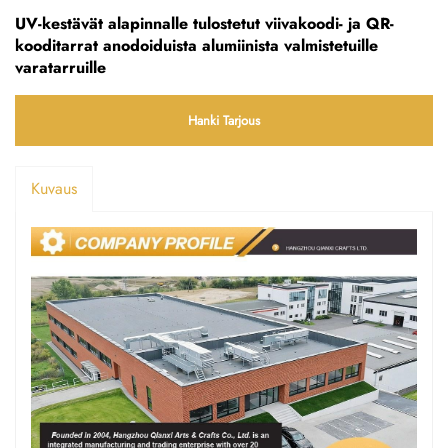
UV-kestävät alapinnalle tulostetut viivakoodi- ja QR-
kooditarrat anodoiduista alumiinista valmistetuille
varatarruille
Hanki Tarjous
Kuvaus