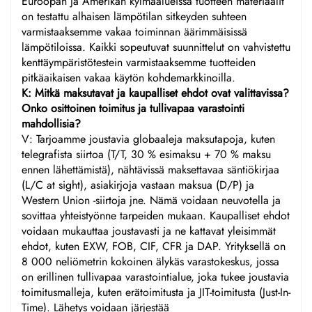
Euroopan ja Amerikan kylmäalueissa tuotteen materiaalit
on testattu alhaisen lämpötilan sitkeyden suhteen
varmistaaksemme vakaa toiminnan äärimmäisissä
lämpötiloissa. Kaikki sopeutuvat suunnittelut on vahvistettu
kenttäympäristötestein varmistaaksemme tuotteiden
pitkäaikaisen vakaa käytön kohdemarkkinoilla.
K: Mitkä maksutavat ja kaupalliset ehdot ovat valittavissa?
Onko osittoinen toimitus ja tullivapaa varastointi
mahdollisia?
V: Tarjoamme joustavia globaaleja maksutapoja, kuten
telegrafista siirtoa (T/T, 30 % esimaksu + 70 % maksu
ennen lähettämistä), nähtävissä maksettavaa säntiökirjaa
(L/C at sight), asiakirjoja vastaan maksua (D/P) ja
Western Union -siirtoja jne. Nämä voidaan neuvotella ja
sovittaa yhteistyönne tarpeiden mukaan. Kaupalliset ehdot
voidaan mukauttaa joustavasti ja ne kattavat yleisimmät
ehdot, kuten EXW, FOB, CIF, CFR ja DAP. Yrityksellä on
8 000 neliömetrin kokoinen älykäs varastokeskus, jossa
on erillinen tullivapaa varastointialue, joka tukee joustavia
toimitusmalleja, kuten erätoimitusta ja JIT-toimitusta (Just-In-
Time). Lähetys voidaan järjestää