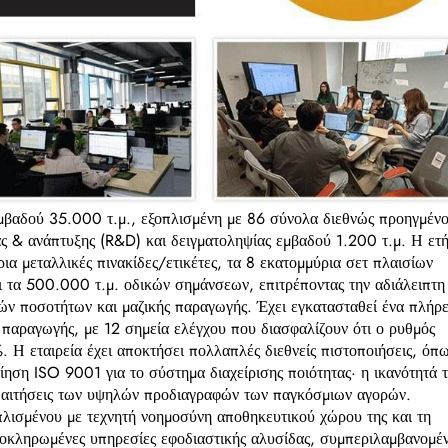
εμβαδού 35.000 τ.μ., εξοπλισμένη με 86 σύνολα διεθνώς προηγμέν
ς & ανάπτυξης (R&D) και δειγματοληψίας εμβαδού 1.200 τ.μ. Η ετ
ια μεταλλικές πινακίδες/ετικέτες, τα 8 εκατομμύρια σετ πλαισίων
ι τα 500.000 τ.μ. οδικών σημάνσεων, επιτρέποντας την αδιάλειπτη
ν ποσοτήτων και μαζικής παραγωγής. Έχει εγκατασταθεί ένα πλήρε
 παραγωγής, με 12 σημεία ελέγχου που διασφαλίζουν ότι ο ρυθμός
 Η εταιρεία έχει αποκτήσει πολλαπλές διεθνείς πιστοποιήσεις, όπ
ση ISO 9001 για το σύστημα διαχείρισης ποιότητας· η ικανότητά τ
απαιτήσεις των υψηλών προδιαγραφών των παγκόσμιων αγορών.
πλισμένου με τεχνητή νοημοσύνη αποθηκευτικού χώρου της και τη
 ολοκληρωμένες υπηρεσίες εφοδιαστικής αλυσίδας, συμπεριλαμβανομέ