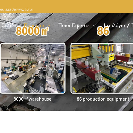
υ, Ζετσιάνγκ, Κίνα
 Σελίδα
Προϊόντα
Ποιοι Είμαστε
Ιστολόγιο / 