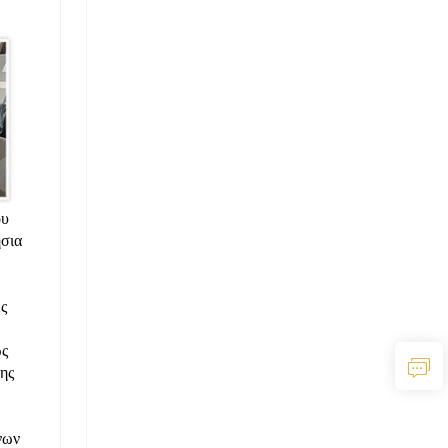
ου
ήσια
ς
ως
ης
νων