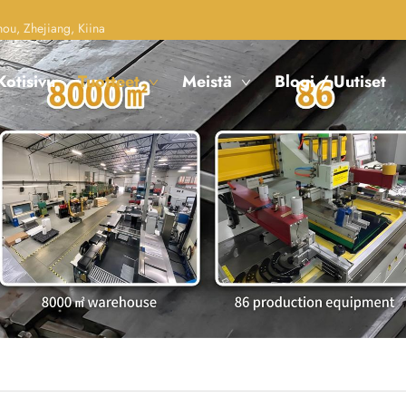
u, Zhejiang, Kiina
Kotisivu
Tuotteet
Meistä
Blogi / Uutiset