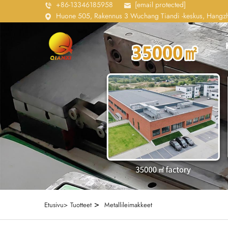
+86-13346185958
[email protected]
Huone 505, Rakennus 3 Wuchang Tiandi -keskus, Hangzho
>
Etusivu>
Tuotteet
Metallileimakkeet