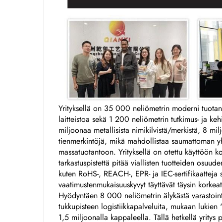
Yrityksellä on 35 000 neliömetrin moderni tuotant
laitteistoa sekä 1 200 neliömetrin tutkimus- ja ke
miljoonaa metallisista nimikilvistä/merkistä, 8 m
tienmerkintöjä, mikä mahdollistaa saumattoman yht
massatuotantoon. Yrityksellä on otettu käyttöön k
tarkastuspistettä pitää viallisten tuotteiden osuuden
kuten RoHS-, REACH-, EPR- ja IEC-sertifikaatteja s
vaatimustenmukaisuuskyvyt täyttävät täysin korke
Hyödyntäen 8 000 neliömetrin älykästä varastointi
tukkupisteen logistiikkapalveluita, mukaan lukien "va
1,5 miljoonalla kappaleella. Tällä hetkellä yritys