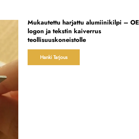
Mukautettu harjattu alumiinikilpi – O
logon ja tekstin kaiverrus
teollisuuskoneistolle
Hanki Tarjous