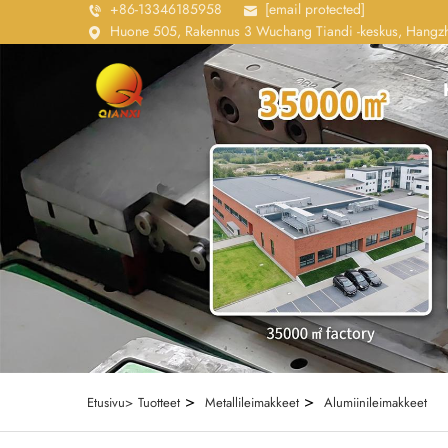
+86-13346185958
[email protected]
Huone 505, Rakennus 3 Wuchang Tiandi -keskus, Hangzho
>
>
Etusivu>
Tuotteet
Metallileimakkeet
Alumiinileimakkeet