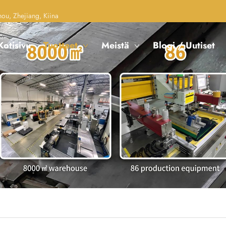
u, Zhejiang, Kiina
Kotisivu
Tuotteet
Meistä
Blogi / Uutiset