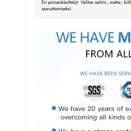
Eri pinnankäsittelyt: Valitse satiini-, matta-, kii
saavuttamiseksi.