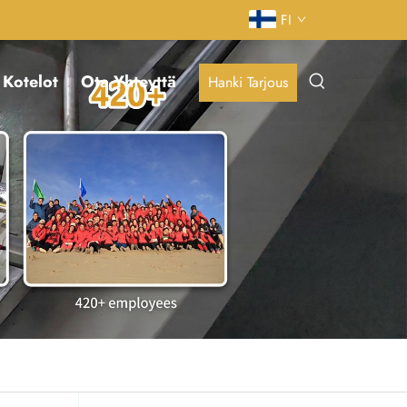
FI
Kotelot
Ota Yhteyttä
Hanki Tarjous