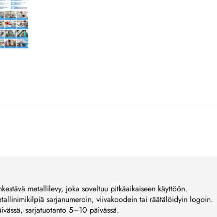
kestävä metallilevy, joka soveltuu pitkäaikaiseen käyttöön.
metallinimikilpiä sarjanumeroin, viivakoodein tai räätälöidyin logoin.
äivässä, sarjatuotanto 5–10 päivässä.