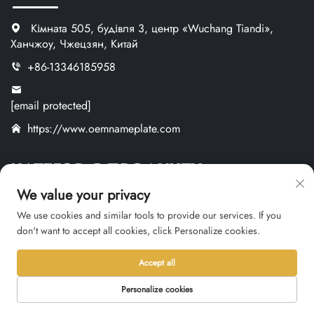
Кімната 505, будівля 3, центр «Wuchang Tiandi»,
Ханчжоу, Чжецзян, Китай
+86-13346185958
[email protected]
https://www.oemnameplate.com
КАТЕГОРІЯ ПРОДУКТУ
We value your privacy
Металеві Таблички
We use cookies and similar tools to provide our services. If you
don't want to accept all cookies, click Personalize cookies.
Пластикові Таблички
Етикетки Та Наклейки
Accept all
Індивідуальні Вироби
Personalize cookies