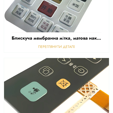
Блискуча мембранна мітка, матова наклейка для передньої панелі керування, рельєфна полікарбонатна графічна накладка
ПЕРЕГЛЯНУТИ ДЕТАЛІ