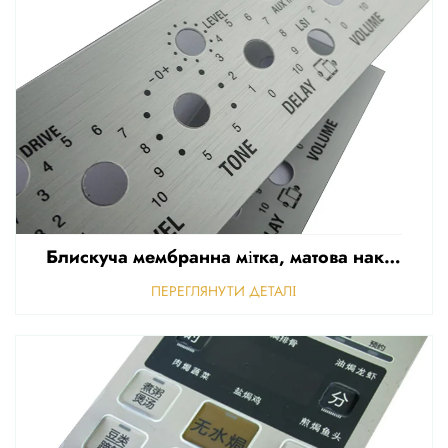
Блискуча мембранна мітка, матова наклейка для передньої панелі керування, рельєфна полікарбонатна графічна накладка
ПЕРЕГЛЯНУТИ ДЕТАЛІ