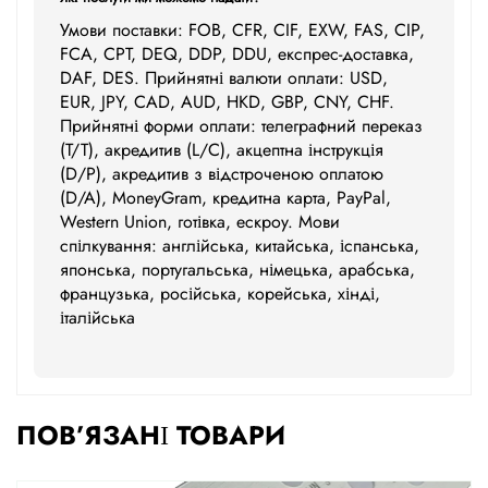
Умови поставки: FOB, CFR, CIF, EXW, FAS, CIP,
FCA, CPT, DEQ, DDP, DDU, експрес-доставка,
DAF, DES. Прийнятні валюти оплати: USD,
EUR, JPY, CAD, AUD, HKD, GBP, CNY, CHF.
Прийнятні форми оплати: телеграфний переказ
(T/T), акредитив (L/C), акцептна інструкція
(D/P), акредитив з відстроченою оплатою
(D/A), MoneyGram, кредитна карта, PayPal,
Western Union, готівка, ескроу. Мови
спілкування: англійська, китайська, іспанська,
японська, португальська, німецька, арабська,
французька, російська, корейська, хінді,
італійська
ПОВ’ЯЗАНІ ТОВАРИ