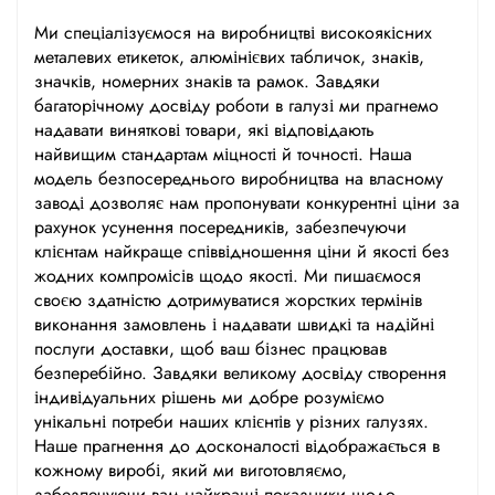
Ми спеціалізуємося на виробництві високоякісних
металевих етикеток, алюмінієвих табличок, знаків,
значків, номерних знаків та рамок. Завдяки
багаторічному досвіду роботи в галузі ми прагнемо
надавати виняткові товари, які відповідають
найвищим стандартам міцності й точності. Наша
модель безпосереднього виробництва на власному
заводі дозволяє нам пропонувати конкурентні ціни за
рахунок усунення посередників, забезпечуючи
клієнтам найкраще співвідношення ціни й якості без
жодних компромісів щодо якості. Ми пишаємося
своєю здатністю дотримуватися жорстких термінів
виконання замовлень і надавати швидкі та надійні
послуги доставки, щоб ваш бізнес працював
безперебійно. Завдяки великому досвіду створення
індивідуальних рішень ми добре розуміємо
унікальні потреби наших клієнтів у різних галузях.
Наше прагнення до досконалості відображається в
кожному виробі, який ми виготовляємо,
забезпечуючи вам найкращі показники щодо