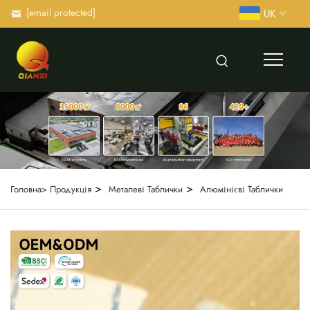
[email protected]
UK
>
>
Головна>
Продукція
Металеві Таблички
Алюмінієві Таблички