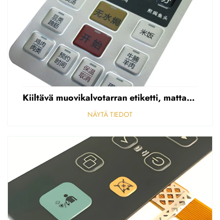
Kiiltävä muovikalvotarran etiketti, mattapintainen etupaneelin tarran etiketti, korostettu polycarbonaattipäällys
NÄYTÄ TIEDOT