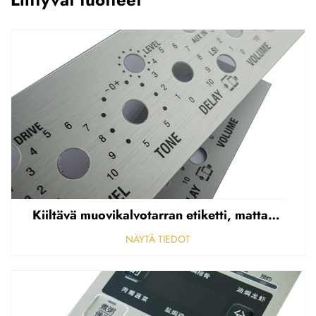
Kiiltävä muovikalvotarran etiketti, mattapintainen etupaneelin tarran etiketti, korostettu polycarbonaattipäällys
NÄYTÄ TIEDOT