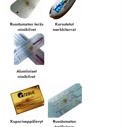
Ruostumaton teräs 
Korostetut 
-nimikilvet 
merkkitarrat 
Alumiiniset 
nimikilvet 
Kupariseppälevyt 
Ruostumaton 
teräksinen 