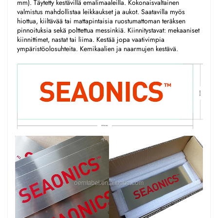
mm). Täytetty kestävillä emalimaaleilla. Kokonaisvaltainen 
valmistus mahdollistaa leikkaukset ja aukot. Saatavilla myös 
hiottua, kiiltävää tai mattapintaisia ruostumattoman teräksen 
pinnoituksia sekä polttettua messinkiä. Kiinnitystavat: mekaaniset 
kiinnittimet, nastat tai liima. Kestää jopa vaativimpia 
ympäristöolosuhteita. Kemikaalien ja naarmujen kestävä. 