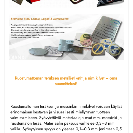
Ruostumattoman teräksen metallietiketit ja nimikilvet – oma 
suunnittelusi! 
Ruostumattoman teräksen ja messinkin nimikilvet voidaan käyttää 
erinomaisen kestävän ja visuaalisesti miellyttävän tuotteen 
valmistamiseen. Syövytettäviä materiaaleja ovat mm. messinki ja 
ruostumaton teräs. Materiaalin paksuus vaihtelee 0,3–3 mm 
välillä. Syövytyksen syvyys on yleensä 0,1–0,3 mm (enintään 0,5 