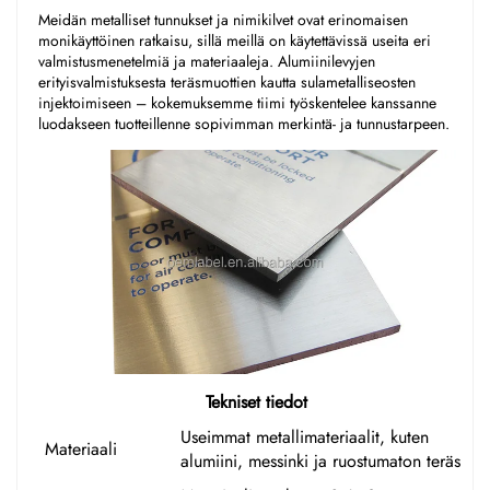
Meidän metalliset tunnukset ja nimikilvet ovat erinomaisen 
monikäyttöinen ratkaisu, sillä meillä on käytettävissä useita eri 
valmistusmenetelmiä ja materiaaleja. Alumiinilevyjen 
erityisvalmistuksesta teräsmuottien kautta sulametalliseosten 
injektoimiseen – kokemuksemme tiimi työskentelee kanssanne 
luodakseen tuotteillenne sopivimman merkintä- ja tunnustarpeen. 
Tekniset tiedot
Useimmat metallimateriaalit, kuten
Materiaali
alumiini, messinki ja ruostumaton teräs