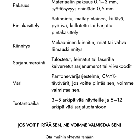
Materiaalin paksuus 0,1–3 mm,
Paksuus
syöttösyvyys enintään 0,5 mm
Satinointu, mattapintainen, kiiltävä,
Pintakäsittelyt
pyörivä, kiillotettu tai harjattu
pintakäsittely
Mekaaninen kiinnitin, reiät tai vahva
Kiinnitys
liimauskiinnitys
Tulostetut, leimatut tai laserilla
Sarjanumerointi
kaiverretut sarjanumerot tai viivakoodit
Pantone-värijärjestelmä, CMYK-
Väri
täydvärit; Jos voitte piirtää sen, voimme
valmistaa sen.
3–5 arkipäivää näytteille ja 5–12
Tuotantoaika
arkipäivää sarjatuotantoon
JOS VOIT PIIRTÄÄ SEN, ME VOIMME VALMISTAA SEN! 
Ota meihin yhteyttä tänään 