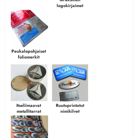
logokirjaimet 
Peukalopohjaiset 
foliomerkit 
Itseliimaavat 
Ruutuprintatut 
metallitarrat 
nimikilvet 