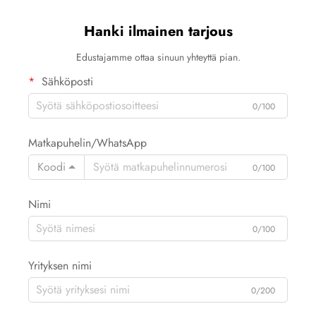
Hanki ilmainen tarjous
Edustajamme ottaa sinuun yhteyttä pian.
Sähköposti
0/100
Matkapuhelin/WhatsApp
Koodi
0/100
Nimi
0/100
Yrityksen nimi
0/200