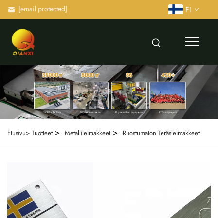
[email protected]
FI
>
>
Etusivu>
Tuotteet
Metallileimakkeet
Ruostumaton Teräsleimakkeet