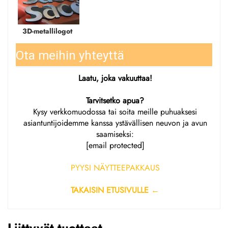
3D-metallilogot 
Ota meihin yhteyttä
Laatu, joka vakuuttaa!
Tarvitsetko apua?
Kysy verkkomuodossa
tai soita meille puhuaksesi
asiantuntijoidemme kanssa ystävällisen neuvon ja avun
saamiseksi:
[email protected]
PYYSI NÄYTTEEPAKKAUS
TAKAISIN ETUSIVULLE ←
Liittyvät tuotteet