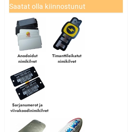
Saatat olla kiinnostunut
Anodoidut 
Timanttileikatut 
nimikilvet 
nimikilvet 
Sarjanumerot ja 
viivakoodinimikilvet 