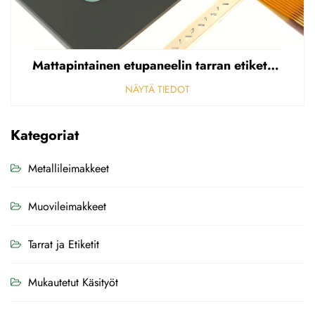
Mattapintainen etupaneelin tarran etiketti, reikäinen sumea, 0,25 mm paksuinen polycarbonaatti-/PVC-tarran etiketti
NÄYTÄ TIEDOT
Kategoriat
Metallileimakkeet
Muovileimakkeet
Tarrat ja Etiketit
Mukautetut Käsityöt