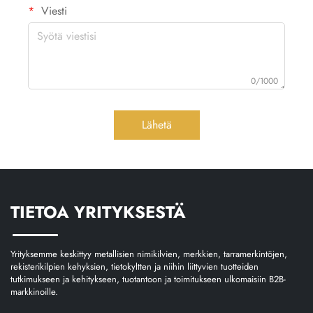
Viesti
0/1000
Lähetä
TIETOA YRITYKSESTÄ
Yrityksemme keskittyy metallisien nimikilvien, merkkien, tarramerkintöjen,
rekisterikilpien kehyksien, tietokyltten ja niihin liittyvien tuotteiden
tutkimukseen ja kehitykseen, tuotantoon ja toimitukseen ulkomaisiin B2B-
markkinoille.