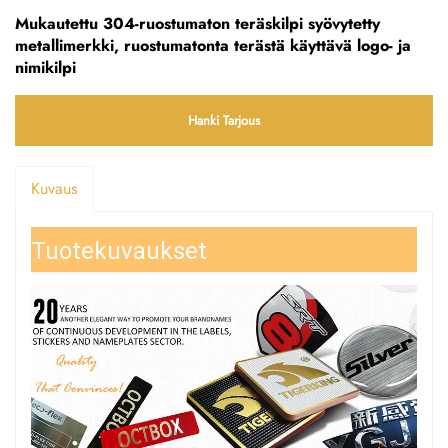
Mukautettu 304-ruostumaton teräskilpi syövytetty
metallimerkki, ruostumatonta terästä käyttävä logo- ja
nimikilpi
Hanki Tarjous
Kuvaus
Tuotekuvaukset