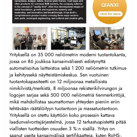
Yrityksellä on 35 000 neliömetrin moderni tuotantokanta,
jossa on 86 joukkoa kansainvälisesti edistynyttä
automatisoitua laitteistoa sekä 1 200 neliömetrin tutkimus-
ja kehityssekä näytteistämiskeskus. Sen vuotuinen
tuotantokapasiteetti on 12 miljoonaa metallisista
nimikilvistä/merkistä, 8 miljoonaa rekisterikilvirungon ja
logojen sarjaa sekä 500 000 neliömetriä tienmerkintöjä,
mikä mahdollistaa saumattoman yhteyden pieniin eriin
tehtävään räätälöityyn tuotantoon ja massatuotantoon.
Yrityksellä on otettu käyttöön koko prosessin kattava
laadunvalvontajärjestelmä, jossa 12 tarkastuspistettä pitää
viallisten tuotteiden osuuden 3 %:n sisällä. Yritys on
saanut useita kansainvälisiä sertifikaatteja, kuten RoHS-,