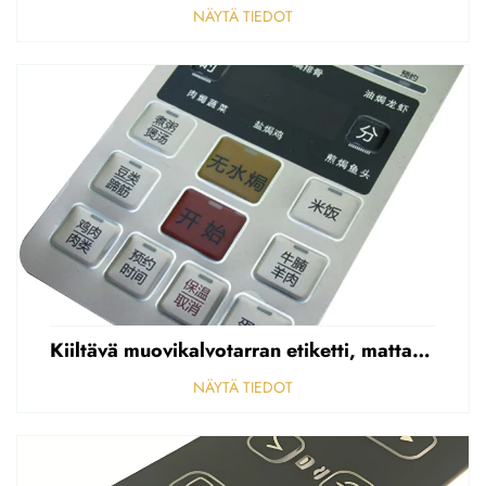
NÄYTÄ TIEDOT
Kiiltävä muovikalvotarran etiketti, mattapintainen etupaneelin tarran etiketti, korostettu polycarbonaattipäällys
NÄYTÄ TIEDOT