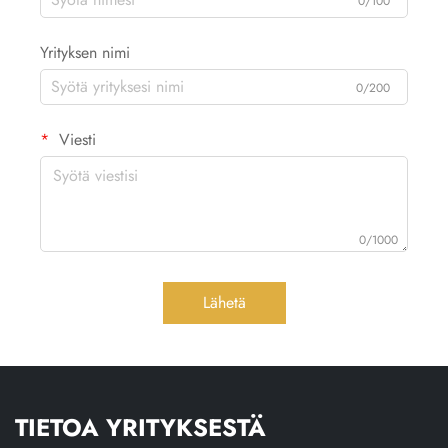
0/100
Yrityksen nimi
0/200
Viesti
0/1000
Lähetä
TIETOA YRITYKSESTÄ