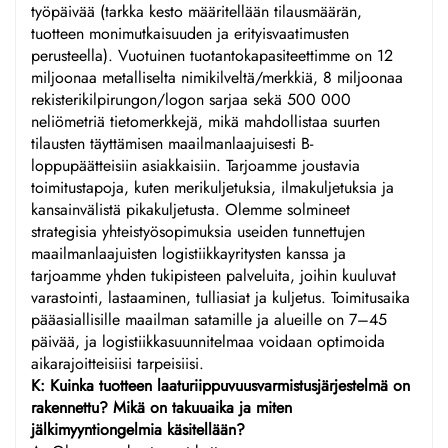
työpäivää (tarkka kesto määritellään tilausmäärän,
tuotteen monimutkaisuuden ja erityisvaatimusten
perusteella). Vuotuinen tuotantokapasiteettimme on 12
miljoonaa metalliselta nimikilveltä/merkkiä, 8 miljoonaa
rekisterikilpirungon/logon sarjaa sekä 500 000
neliömetriä tietomerkkejä, mikä mahdollistaa suurten
tilausten täyttämisen maailmanlaajuisesti B-
loppupäätteisiin asiakkaisiin. Tarjoamme joustavia
toimitustapoja, kuten merikuljetuksia, ilmakuljetuksia ja
kansainvälistä pikakuljetusta. Olemme solmineet
strategisia yhteistyösopimuksia useiden tunnettujen
maailmanlaajuisten logistiikkayritysten kanssa ja
tarjoamme yhden tukipisteen palveluita, joihin kuuluvat
varastointi, lastaaminen, tulliasiat ja kuljetus. Toimitusaika
pääasiallisille maailman satamille ja alueille on 7–45
päivää, ja logistiikkasuunnitelmaa voidaan optimoida
aikarajoitteisiisi tarpeisiisi.
K: Kuinka tuotteen laaturiippuvuusvarmistusjärjestelmä on
rakennettu? Mikä on takuuaika ja miten
jälkimyyntiongelmia käsitellään?