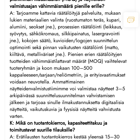
valmistusajan vähimmäismäärä pienille erille?
A: Tarjoamme kattavia räätälöityjä palveluita, mukaan
lukien materiaalien valinta (ruostumaton teräs, kupari,
alumiini, seokset jne.), prosessien räätälöinti (leikkaus,
syövytys, sähkökromaus, silkkipainatus, lasergravointi
jne.), kokojen säätö, kuvioiden/logojen suunnittelun
optimointi sekä pinnan vaikutusten räätälöinti (matto,
kiiltävä, metalliväriset jne.). Pienien erien räätälöityjen
tuotteiden vähimmäistilattavat määrät (MOQ) vaihtelevat
tuoteryhmän ja koon mukaan 100–500
kappaleeseen/sarjaan/neliömetriin, ja erityisvaatimukset
voidaan neuvotella. Ammattimainen
näytteidenvalmistustiimimme voi valmistaa näytteet 3–5
arkipäivässä suunnittelusuunnitelman vahvistamisen
jälkeen ja tarjoaa sinulle ilmakustannuksetta digitaalisia
näytteitä, vaikutuskuvia ja fyysisiä näytteitä vahvistusta
varten.
K: Mikä on tuotantokierros, kapasiteettitakuu ja
toimitustavat suurille tilauksille?
A: Erätilausten tuotantokierros kestää yleensä 15–30