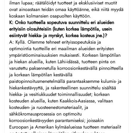
ilman lupaa; räätälöidyt tuotteet ja eksklusiiviset muotit
ovat ainoastaan teidän omaa käyttöänne, eikä niitä myydä
koskaan kolmansien osapuolten käyttöön.
K: Onko tuotteella sopeutuva suunnittelu eri alueiden
erityisiin olosuhteisiin (kuten korkea lämpötila, usein
esiintyvät hiekka- ja myrskyt, korkea kosteus jne.)?
A: Kyllä. Olemme tehneet erityissopeutuksia ja
optimointia tuotteille eri maailman alueiden erityisten
ympäristöominaisuuksien mukaisesti. Korkean lämpötilan
ja hiekan alueilla, kuten Lähi-idässä, tuotteen pinta on
varustettu paksennetulla korroosionkestävällä pinnoitteella
ja korkean lämpötilan kestävällä
paistopinnoitusmenetelmällä parantaaksemme kulumis- ja
hiekankestävyyttä, ja rakenteellinen suunnittelu sisältää
hiekka- ja vesitiukkuudet toiminnallisuudet; korkean
kosteuden alueilla, kuten Kaakkois-Aasiassa, valitaan
kosteuden- ja ruosteenestomateriaalit, ja
sähkökromausprosessia on optimoitu
korroosionkestävyyden parantamiseksi; joissakin
Euroopan ja Amerikan kylmäalueissa tuotteen materiaalit