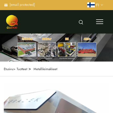
[email protected]
FI
>
Etusivu>
Tuotteet
Metallileimakkeet