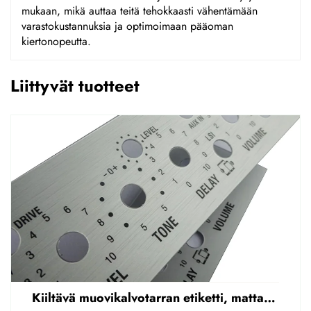
mukaan, mikä auttaa teitä tehokkaasti vähentämään
varastokustannuksia ja optimoimaan pääoman
kiertonopeutta.
Liittyvät tuotteet
Kiiltävä muovikalvotarran etiketti, mattapintainen etupaneelin tarran etiketti, korostettu polycarbonaattipäällys