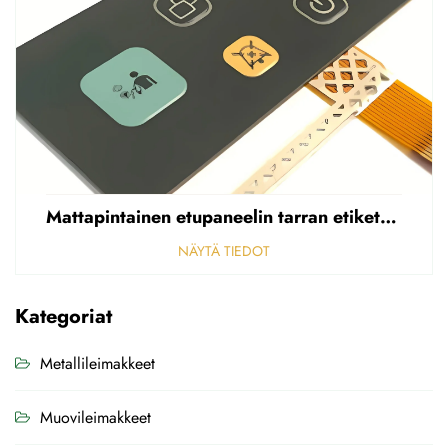
Mattapintainen etupaneelin tarran etiketti, reikäinen sumea, 0,25 mm paksuinen polycarbonaatti-/PVC-tarran etiketti
NÄYTÄ TIEDOT
Kategoriat
Metallileimakkeet
Muovileimakkeet