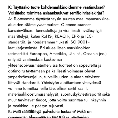
K: Täyttääkö tuote kohdemarkkinoidemme vaatimukset?
Voisitteko toimittaa asiaankuuluvat sertifiointiasiakirjat?
A: Tuotteemme täyttävät täysin suurten maailmanmarkkina-
alueiden sääntelyvaatimukset. Olemme saaneet
kansainvälisesti tunnustettuja ja virallisesti hyväksyttyjä
määrittelyjä, kuten RoHS-, REACH-, EPR- ja IEC-
standardit, ja noudatamme tiukasti ISO 9001 -
laatujärjestelmää. Eri alueellisten markkinoiden
(esimerkiksi Eurooppa, Amerikka, Lähi-itä, Oseania jne.)
erityisiä vaatimuksia koskevissa
yhteensopivuusmäärittelyissä tuotteet on sopeutettu ja
optimoitu täyttämään paikallisesti voimassa olevat
ympäristönsuojelun, turvallisuuden ja alaan erityisesti
liittyvät standardit. Yhteistyön aloittamisen yhteydessä
voimme toimittaa teille täydelliset sertifikaatit,
materiaalikoostumusanalyysit, suorituskykytestiraportit sekä
muut tarvittavat tiedot, jotta voitte suorittaa tullinkäynnin
ja markkinoille pääsyn sujuvasti.
K: Mitä räätälöityjä palveluita tuetaan? Mikä on
pienimmän tilausmäärän (MOQ) ja näytteiden