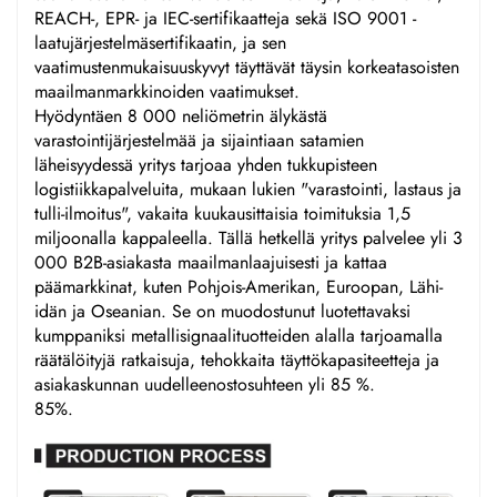
REACH-, EPR- ja IEC-sertifikaatteja sekä ISO 9001 -
laatujärjestelmäsertifikaatin, ja sen
vaatimustenmukaisuuskyvyt täyttävät täysin korkeatasoisten
maailmanmarkkinoiden vaatimukset.
Hyödyntäen 8 000 neliömetrin älykästä
varastointijärjestelmää ja sijaintiaan satamien
läheisyydessä yritys tarjoaa yhden tukkupisteen
logistiikkapalveluita, mukaan lukien "varastointi, lastaus ja
tulli-ilmoitus", vakaita kuukausittaisia toimituksia 1,5
miljoonalla kappaleella. Tällä hetkellä yritys palvelee yli 3
000 B2B-asiakasta maailmanlaajuisesti ja kattaa
päämarkkinat, kuten Pohjois-Amerikan, Euroopan, Lähi-
idän ja Oseanian. Se on muodostunut luotettavaksi
kumppaniksi metallisignaalituotteiden alalla tarjoamalla
räätälöityjä ratkaisuja, tehokkaita täyttökapasiteetteja ja
asiakaskunnan uudelleenostosuhteen yli 85 %.
85%.