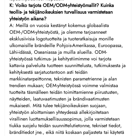
K: Voiko tarjota OEM/ODM-yhteistyömallit? Kuinka
teollis- ja tekijänoikeuksien turvallisuus varmistetaan
yhteistyön aikana?
A: Meillä on vuosia kestänyt kokemus globaalista
OEM-/ODM-yhteistyöstä, ja olemme tarjoanneet
eksklusiivisia logotuotteita ja tuoteratkaisuja monille
ulkomaisille brändeille Pohjois-Amerikassa, Euroopassa,
Lähi-idässä, Oseaniassa ja muilla alueilla. ODM-
yhteistyössä tutkimus- ja kehitystiimimme voi tarjota
kattavia palveluita tuotteen suunnittelusta, tutkimuksesta ja
kehityksestä sarjatuotantoon asti teidän
markkinatarpeittonne, teknisten parametrienne ja alan
trendien mukaan; OEM-yhteistyössä voimme valmistaa
tuotteita täsmälleen teidän toimittamienne piirustusten,
näytteiden, laatuvaatimusten ja brändivaatimusten
mukaisesti. Mitä tulee tekijänoikeuksien suojaan,
yhteistyön aloittamisen yhteydessä allekirjoitetaan
virallinen luottamuksellisuussopimus, jolla varmistetaan
tiukka suojelu teidän suunnittelutietonne, tekniset tiedot,
bränditiedot jne., eikä niitä koskaan paljasteta tai käytetä