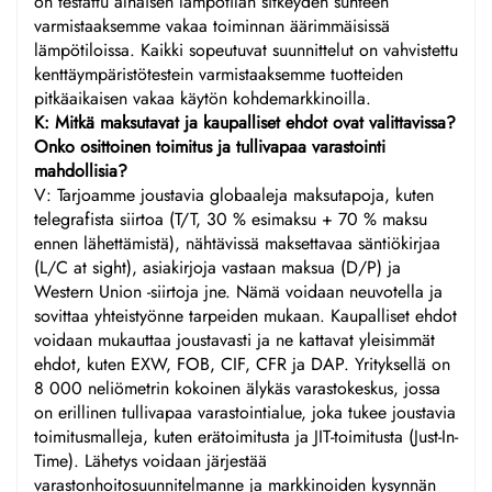
on testattu alhaisen lämpötilan sitkeyden suhteen
varmistaaksemme vakaa toiminnan äärimmäisissä
lämpötiloissa. Kaikki sopeutuvat suunnittelut on vahvistettu
kenttäympäristötestein varmistaaksemme tuotteiden
pitkäaikaisen vakaa käytön kohdemarkkinoilla.
K: Mitkä maksutavat ja kaupalliset ehdot ovat valittavissa?
Onko osittoinen toimitus ja tullivapaa varastointi
mahdollisia?
V: Tarjoamme joustavia globaaleja maksutapoja, kuten
telegrafista siirtoa (T/T, 30 % esimaksu + 70 % maksu
ennen lähettämistä), nähtävissä maksettavaa säntiökirjaa
(L/C at sight), asiakirjoja vastaan maksua (D/P) ja
Western Union -siirtoja jne. Nämä voidaan neuvotella ja
sovittaa yhteistyönne tarpeiden mukaan. Kaupalliset ehdot
voidaan mukauttaa joustavasti ja ne kattavat yleisimmät
ehdot, kuten EXW, FOB, CIF, CFR ja DAP. Yrityksellä on
8 000 neliömetrin kokoinen älykäs varastokeskus, jossa
on erillinen tullivapaa varastointialue, joka tukee joustavia
toimitusmalleja, kuten erätoimitusta ja JIT-toimitusta (Just-In-
Time). Lähetys voidaan järjestää
varastonhoitosuunnitelmanne ja markkinoiden kysynnän