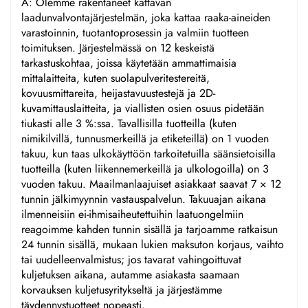
A: Olemme rakentaneet kattavan
laadunvalvontajärjestelmän, joka kattaa raaka-aineiden
varastoinnin, tuotantoprosessin ja valmiin tuotteen
toimituksen. Järjestelmässä on 12 keskeistä
tarkastuskohtaa, joissa käytetään ammattimaisia
mittalaitteita, kuten suolapulveritestereitä,
kovuusmittareita, heijastavuustestejä ja 2D-
kuvamittauslaitteita, ja viallisten osien osuus pidetään
tiukasti alle 3 %:ssa. Tavallisilla tuotteilla (kuten
nimikilvillä, tunnusmerkeillä ja etiketeillä) on 1 vuoden
takuu, kun taas ulkokäyttöön tarkoitetuilla säänsietoisilla
tuotteilla (kuten liikennemerkeillä ja ulkologoilla) on 3
vuoden takuu. Maailmanlaajuiset asiakkaat saavat 7 × 12
tunnin jälkimyynnin vastauspalvelun. Takuuajan aikana
ilmenneisiin ei-ihmisaiheutettuihin laatuongelmiin
reagoimme kahden tunnin sisällä ja tarjoamme ratkaisun
24 tunnin sisällä, mukaan lukien maksuton korjaus, vaihto
tai uudelleenvalmistus; jos tavarat vahingoittuvat
kuljetuksen aikana, autamme asiakasta saamaan
korvauksen kuljetusyritykseltä ja järjestämme
täydennystuotteet nopeasti.