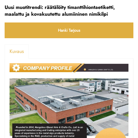
Uusi muotitrendi: räätälöity timanttihiontaetiketti,
maalattu ja kovakuutettu alumiininen nimikilpi
Hanki Tarjous
Kuvaus