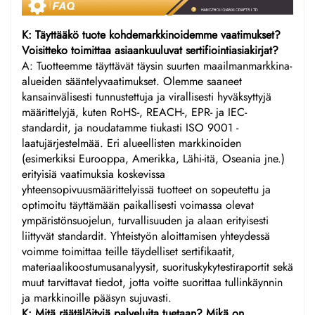
K: Täyttääkö tuote kohdemarkkinoidemme vaatimukset?
Voisitteko toimittaa asiaankuuluvat sertifiointiasiakirjat?
A: Tuotteemme täyttävät täysin suurten maailmanmarkkina-
alueiden sääntelyvaatimukset. Olemme saaneet
kansainvälisesti tunnustettuja ja virallisesti hyväksyttyjä
määrittelyjä, kuten RoHS-, REACH-, EPR- ja IEC-
standardit, ja noudatamme tiukasti ISO 9001 -
laatujärjestelmää. Eri alueellisten markkinoiden
(esimerkiksi Eurooppa, Amerikka, Lähi-itä, Oseania jne.)
erityisiä vaatimuksia koskevissa
yhteensopivuusmäärittelyissä tuotteet on sopeutettu ja
optimoitu täyttämään paikallisesti voimassa olevat
ympäristönsuojelun, turvallisuuden ja alaan erityisesti
liittyvät standardit. Yhteistyön aloittamisen yhteydessä
voimme toimittaa teille täydelliset sertifikaatit,
materiaalikoostumusanalyysit, suorituskykytestiraportit sekä
muut tarvittavat tiedot, jotta voitte suorittaa tullinkäynnin
ja markkinoille pääsyn sujuvasti.
K: Mitä räätälöityjä palveluita tuetaan? Mikä on