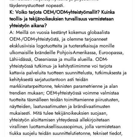
täydennystuotteet nopeasti.
K: Voiko tarjota OEM/ODM-yhteistyömallit? Kuinka
teollis- ja tekijänoikeuksien turvallisuus varmistetaan
yhteistyön aikana?
A: Meillä on vuosia kestänyt kokemus globaalista
OEM-/ODM-yhteistyöstä, ja olemme tarjoanneet
eksklusiivisia logotuotteita ja tuoteratkaisuja monille
ulkomaisille brändeille Pohjois-Amerikassa, Euroopassa,
Lähi-idässä, Oseaniassa ja muilla alueilla. ODM-
yhteistyössä tutkimus- ja kehitystiimimme voi tarjota
kattavia palveluita tuotteen suunnittelusta, tutkimuksesta ja
kehityksestä sarjatuotantoon asti teidän
markkinatarpeittonne, teknisten parametrienne ja alan
trendien mukaan; OEM-yhteistyössä voimme valmistaa
tuotteita täsmälleen teidän toimittamienne piirustusten,
näytteiden, laatuvaatimusten ja brändivaatimusten
mukaisesti. Mitä tulee tekijänoikeuksien suojaan,
yhteistyön aloittamisen yhteydessä allekirjoitetaan
virallinen luottamuksellisuussopimus, jolla varmistetaan
tiukka suojelu teidän suunnittelutietonne, tekniset tiedot,