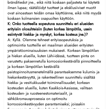
bränditiedot jne., eikä niitä koskaan paljasteta tai käytetä
ilman lupaa; räätälöidyt tuotteet ja eksklusiiviset muotit
ovat ainoastaan teidän omaa käyttöänne, eikä niitä myydä
koskaan kolmansien osapuolten käyttöön.
K: Onko tuotteella sopeutuva suunnittelu eri alueiden
erityisiin olosuhteisiin (kuten korkea lämpötila, usein
esiintyvät hiekka- ja myrskyt, korkea kosteus jne.)?
A: Kyllä. Olemme tehneet erityissopeutuksia ja
optimointia tuotteille eri maailman alueiden erityisten
ympäristöominaisuuksien mukaisesti. Korkean lämpötilan
ja hiekan alueilla, kuten Lähi-idässä, tuotteen pinta on
varustettu paksennetulla korroosionkestävällä pinnoitteella
ja korkean lämpötilan kestävällä
paistopinnoitusmenetelmällä parantaaksemme kulumis- ja
hiekankestävyyttä, ja rakenteellinen suunnittelu sisältää
hiekka- ja vesitiukkuudet toiminnallisuudet; korkean
kosteuden alueilla, kuten Kaakkois-Aasiassa, valitaan
kosteuden- ja ruosteenestomateriaalit, ja
sähkökromausprosessia on optimoitu
korroosionkestävyyden parantamiseksi; joissakin