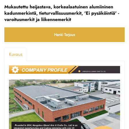
Mukautettu heijastava, korkealaatuinen alumiininen
kadunmerkintä, tieturvallisuusmerkit, 'Ei pysäköintiä' -
varoitusmerkit ja liikennemerkit
Hanki Tarjous
Kuvaus