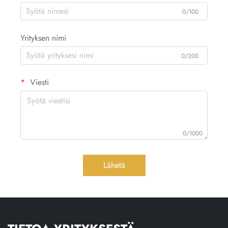
0/100
Yrityksen nimi
0/200
Viesti
0/1000
Lähetä