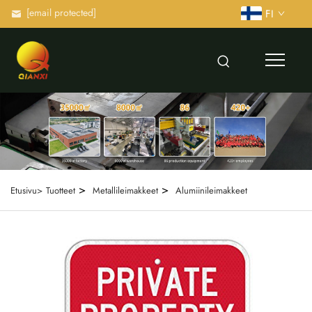
[email protected]
FI
>
>
Etusivu>
Tuotteet
Metallileimakkeet
Alumiinileimakkeet