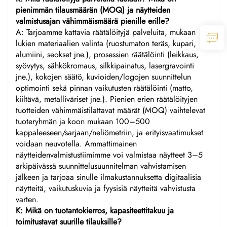
pienimmän tilausmäärän (MOQ) ja näytteiden
valmistusajan vähimmäismäärä pienille erille?
A: Tarjoamme kattavia räätälöityjä palveluita, mukaan
lukien materiaalien valinta (ruostumaton teräs, kupari,
alumiini, seokset jne.), prosessien räätälöinti (leikkaus,
syövytys, sähkökromaus, silkkipainatus, lasergravointi
jne.), kokojen säätö, kuvioiden/logojen suunnittelun
optimointi sekä pinnan vaikutusten räätälöinti (matto,
kiiltävä, metalliväriset jne.). Pienien erien räätälöityjen
tuotteiden vähimmäistilattavat määrät (MOQ) vaihtelevat
tuoteryhmän ja koon mukaan 100–500
kappaleeseen/sarjaan/neliömetriin, ja erityisvaatimukset
voidaan neuvotella. Ammattimainen
näytteidenvalmistustiimimme voi valmistaa näytteet 3–5
arkipäivässä suunnittelusuunnitelman vahvistamisen
jälkeen ja tarjoaa sinulle ilmakustannuksetta digitaalisia
näytteitä, vaikutuskuvia ja fyysisiä näytteitä vahvistusta
varten.
K: Mikä on tuotantokierros, kapasiteettitakuu ja
toimitustavat suurille tilauksille?