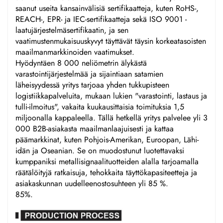
saanut useita kansainvälisiä sertifikaatteja, kuten RoHS-,
REACH-, EPR- ja IEC-sertifikaatteja sekä ISO 9001 -
laatujärjestelmäsertifikaatin, ja sen
vaatimustenmukaisuuskyvyt täyttävät täysin korkeatasoisten
maailmanmarkkinoiden vaatimukset.
Hyödyntäen 8 000 neliömetrin älykästä
varastointijärjestelmää ja sijaintiaan satamien
läheisyydessä yritys tarjoaa yhden tukkupisteen
logistiikkapalveluita, mukaan lukien "varastointi, lastaus ja
tulli-ilmoitus", vakaita kuukausittaisia toimituksia 1,5
miljoonalla kappaleella. Tällä hetkellä yritys palvelee yli 3
000 B2B-asiakasta maailmanlaajuisesti ja kattaa
päämarkkinat, kuten Pohjois-Amerikan, Euroopan, Lähi-
idän ja Oseanian. Se on muodostunut luotettavaksi
kumppaniksi metallisignaalituotteiden alalla tarjoamalla
räätälöityjä ratkaisuja, tehokkaita täyttökapasiteetteja ja
asiakaskunnan uudelleenostosuhteen yli 85 %.
85%.