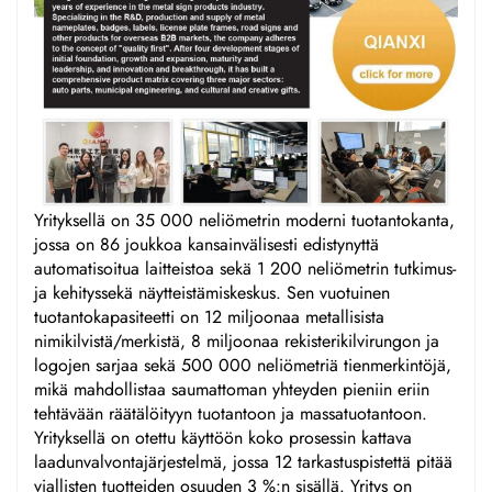
Yrityksellä on 35 000 neliömetrin moderni tuotantokanta,
jossa on 86 joukkoa kansainvälisesti edistynyttä
automatisoitua laitteistoa sekä 1 200 neliömetrin tutkimus-
ja kehityssekä näytteistämiskeskus. Sen vuotuinen
tuotantokapasiteetti on 12 miljoonaa metallisista
nimikilvistä/merkistä, 8 miljoonaa rekisterikilvirungon ja
logojen sarjaa sekä 500 000 neliömetriä tienmerkintöjä,
mikä mahdollistaa saumattoman yhteyden pieniin eriin
tehtävään räätälöityyn tuotantoon ja massatuotantoon.
Yrityksellä on otettu käyttöön koko prosessin kattava
laadunvalvontajärjestelmä, jossa 12 tarkastuspistettä pitää
viallisten tuotteiden osuuden 3 %:n sisällä. Yritys on