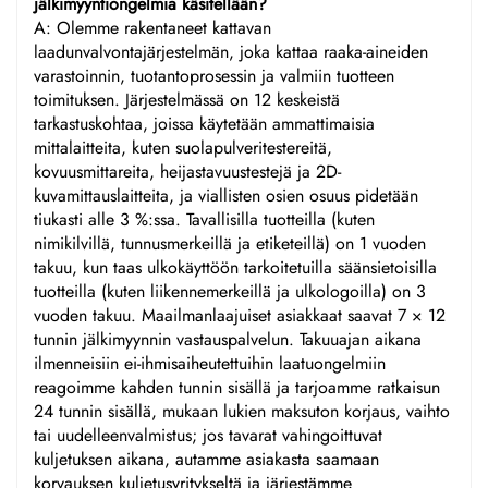
jälkimyyntiongelmia käsitellään?
A: Olemme rakentaneet kattavan
laadunvalvontajärjestelmän, joka kattaa raaka-aineiden
varastoinnin, tuotantoprosessin ja valmiin tuotteen
toimituksen. Järjestelmässä on 12 keskeistä
tarkastuskohtaa, joissa käytetään ammattimaisia
mittalaitteita, kuten suolapulveritestereitä,
kovuusmittareita, heijastavuustestejä ja 2D-
kuvamittauslaitteita, ja viallisten osien osuus pidetään
tiukasti alle 3 %:ssa. Tavallisilla tuotteilla (kuten
nimikilvillä, tunnusmerkeillä ja etiketeillä) on 1 vuoden
takuu, kun taas ulkokäyttöön tarkoitetuilla säänsietoisilla
tuotteilla (kuten liikennemerkeillä ja ulkologoilla) on 3
vuoden takuu. Maailmanlaajuiset asiakkaat saavat 7 × 12
tunnin jälkimyynnin vastauspalvelun. Takuuajan aikana
ilmenneisiin ei-ihmisaiheutettuihin laatuongelmiin
reagoimme kahden tunnin sisällä ja tarjoamme ratkaisun
24 tunnin sisällä, mukaan lukien maksuton korjaus, vaihto
tai uudelleenvalmistus; jos tavarat vahingoittuvat
kuljetuksen aikana, autamme asiakasta saamaan
korvauksen kuljetusyritykseltä ja järjestämme