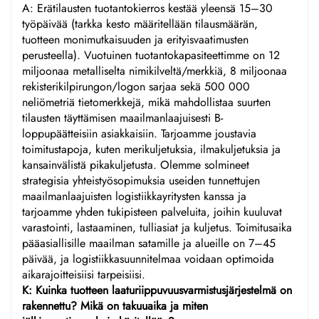
A: Erätilausten tuotantokierros kestää yleensä 15–30
työpäivää (tarkka kesto määritellään tilausmäärän,
tuotteen monimutkaisuuden ja erityisvaatimusten
perusteella). Vuotuinen tuotantokapasiteettimme on 12
miljoonaa metalliselta nimikilveltä/merkkiä, 8 miljoonaa
rekisterikilpirungon/logon sarjaa sekä 500 000
neliömetriä tietomerkkejä, mikä mahdollistaa suurten
tilausten täyttämisen maailmanlaajuisesti B-
loppupäätteisiin asiakkaisiin. Tarjoamme joustavia
toimitustapoja, kuten merikuljetuksia, ilmakuljetuksia ja
kansainvälistä pikakuljetusta. Olemme solmineet
strategisia yhteistyösopimuksia useiden tunnettujen
maailmanlaajuisten logistiikkayritysten kanssa ja
tarjoamme yhden tukipisteen palveluita, joihin kuuluvat
varastointi, lastaaminen, tulliasiat ja kuljetus. Toimitusaika
pääasiallisille maailman satamille ja alueille on 7–45
päivää, ja logistiikkasuunnitelmaa voidaan optimoida
aikarajoitteisiisi tarpeisiisi.
K: Kuinka tuotteen laaturiippuvuusvarmistusjärjestelmä on
rakennettu? Mikä on takuuaika ja miten