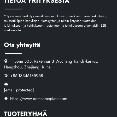
TIETOA YRITYKSESTÄ
Yrityksemme keskittyy metallisien nimikilvien, merkkien, tarramerkintöjen,
rekisterikilpien kehyksien, tietokyltten ja niihin liittyvien tuotteiden
tutkimukseen ja kehitykseen, tuotantoon ja toimitukseen ulkomaisiin B2B-
markkinoille.
Ota yhteyttä
Huone 505, Rakennus 3 Wuchang Tiandi -keskus,
Hangzhou, Zhejiang, Kiina
+86-13346185958
[email protected]
https://www.oemnameplate.com
TUOTERYHMÄ