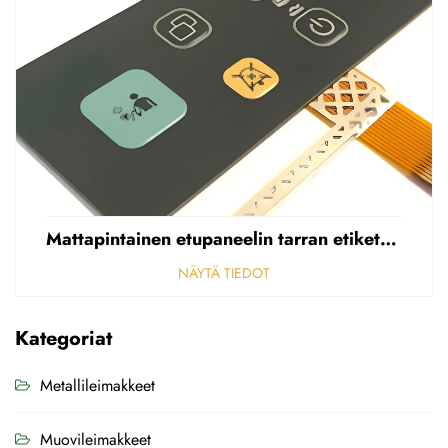
Mattapintainen etupaneelin tarran etiketti, reikäinen sumea, 0,25 mm paksuinen polycarbonaatti-/PVC-tarran etiketti
NÄYTÄ TIEDOT
Kategoriat
Metallileimakkeet
Muovileimakkeet