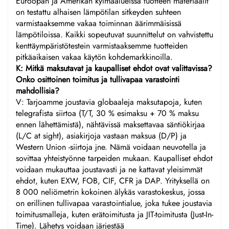
Euroopan ja Amerikan kylmäalueissa tuotteen materiaalit
on testattu alhaisen lämpötilan sitkeyden suhteen
varmistaaksemme vakaa toiminnan äärimmäisissä
lämpötiloissa. Kaikki sopeutuvat suunnittelut on vahvistettu
kenttäympäristötestein varmistaaksemme tuotteiden
pitkäaikaisen vakaa käytön kohdemarkkinoilla.
K: Mitkä maksutavat ja kaupalliset ehdot ovat valittavissa?
Onko osittoinen toimitus ja tullivapaa varastointi
mahdollisia?
V: Tarjoamme joustavia globaaleja maksutapoja, kuten
telegrafista siirtoa (T/T, 30 % esimaksu + 70 % maksu
ennen lähettämistä), nähtävissä maksettavaa säntiökirjaa
(L/C at sight), asiakirjoja vastaan maksua (D/P) ja
Western Union -siirtoja jne. Nämä voidaan neuvotella ja
sovittaa yhteistyönne tarpeiden mukaan. Kaupalliset ehdot
voidaan mukauttaa joustavasti ja ne kattavat yleisimmät
ehdot, kuten EXW, FOB, CIF, CFR ja DAP. Yrityksellä on
8 000 neliömetrin kokoinen älykäs varastokeskus, jossa
on erillinen tullivapaa varastointialue, joka tukee joustavia
toimitusmalleja, kuten erätoimitusta ja JIT-toimitusta (Just-In-
Time). Lähetys voidaan järjestää