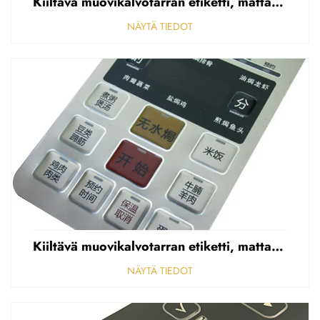
Kiiltävä muovikalvotarran etiketti, mattapintainen etupaneelin tarran etiketti, korostettu polycarbonaattipäällys
NÄYTÄ TIEDOT
Kiiltävä muovikalvotarran etiketti, mattapintainen etupaneelin tarran etiketti, korostettu polycarbonaattipäällys
NÄYTÄ TIEDOT