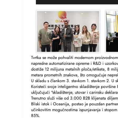
Tvrtka se može pohvaliti modernom proizvodn
napredne automatizirane opreme i R&D i uzorkov
dostiže 12 milijuna metalnih ploča/etiketa, 8 mil
metara prometnih znakova, što omogućuje neprek
U skladu s člankom 3. stavkom 1. stavkom 2. U s
Koristeći svoje inteligentno skladištenje površine
uključujući "skladištenje, utovar i carinsku dekl
Trenutno služi više od 3.000 B2B klijenata diljem
Bliski istok i Oceanija, postao je pouzdan partne
učinkovitim mogućnostima ispunjavanja i stopom
85%.