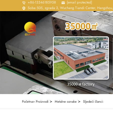
+86-13346185958
[email protected]
Soba 505, zgrada 3, Wuchang Tiandi Center, Hangzhou,
>
>
Početna>
Proizvodi
Metalne oznake
Sljedeći članci: