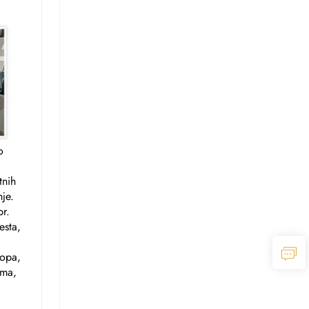
o
tnih
je.
br.
esta,
ropa,
ima,