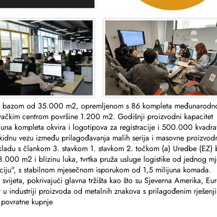
om bazom od 35.000 m2, opremljenom s 86 kompleta međunarodn
ačkim centrom površine 1.200 m2. Godišnji proizvodni kapacitet
ijuna kompleta okvira i logotipova za registracije i 500.000 kvadra
idnu vezu između prilagođavanja malih serija i masovne proizvodn
kladu s člankom 3. stavkom 1. stavkom 2. točkom (a) Uredbe (EZ) 
 8.000 m2 i blizinu luka, tvrtka pruža usluge logistike od jednog mj
araciju", s stabilnom mjesečnom isporukom od 1,5 milijuna komada.
 svijeta, pokrivajući glavna tržišta kao što su Sjeverna Amerika, Eu
r u industriji proizvoda od metalnih znakova s prilagođenim rješenj
 povratne kupnje