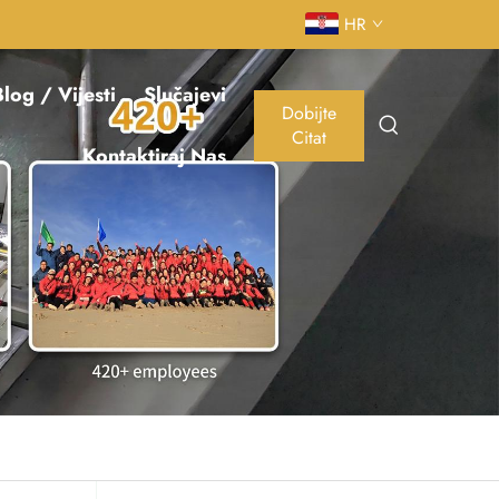
HR
log / Vijesti
Slučajevi
Dobijte
Citat
Kontaktiraj Nas