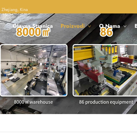
 Zhejiang, Kina
Glavna Stranica
Proizvodi
O Nama
B