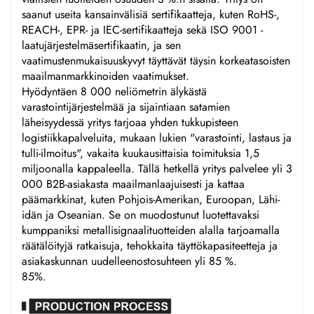
saanut useita kansainvälisiä sertifikaatteja, kuten RoHS-,
REACH-, EPR- ja IEC-sertifikaatteja sekä ISO 9001 -
laatujärjestelmäsertifikaatin, ja sen
vaatimustenmukaisuuskyvyt täyttävät täysin korkeatasoisten
maailmanmarkkinoiden vaatimukset.
Hyödyntäen 8 000 neliömetrin älykästä
varastointijärjestelmää ja sijaintiaan satamien
läheisyydessä yritys tarjoaa yhden tukkupisteen
logistiikkapalveluita, mukaan lukien "varastointi, lastaus ja
tulli-ilmoitus", vakaita kuukausittaisia toimituksia 1,5
miljoonalla kappaleella. Tällä hetkellä yritys palvelee yli 3
000 B2B-asiakasta maailmanlaajuisesti ja kattaa
päämarkkinat, kuten Pohjois-Amerikan, Euroopan, Lähi-
idän ja Oseanian. Se on muodostunut luotettavaksi
kumppaniksi metallisignaalituotteiden alalla tarjoamalla
räätälöityjä ratkaisuja, tehokkaita täyttökapasiteetteja ja
asiakaskunnan uudelleenostosuhteen yli 85 %.
85%.