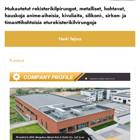
Mukautetut rekisterikilpirungot, metalliset, hohtavat,
hauskoja anime-aiheisia, kivuliaita, silikoni-, sirkon- ja
timanttihohtoisia eturekisterikilvirungoja
Hanki Tarjous
Kuvaus