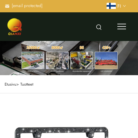
[email protected]
FI
Etusivu>
Tuotteet