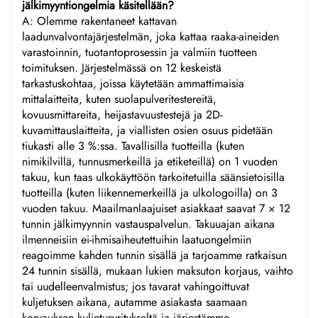
jälkimyyntiongelmia käsitellään?
A: Olemme rakentaneet kattavan
laadunvalvontajärjestelmän, joka kattaa raaka-aineiden
varastoinnin, tuotantoprosessin ja valmiin tuotteen
toimituksen. Järjestelmässä on 12 keskeistä
tarkastuskohtaa, joissa käytetään ammattimaisia
mittalaitteita, kuten suolapulveritestereitä,
kovuusmittareita, heijastavuustestejä ja 2D-
kuvamittauslaitteita, ja viallisten osien osuus pidetään
tiukasti alle 3 %:ssa. Tavallisilla tuotteilla (kuten
nimikilvillä, tunnusmerkeillä ja etiketeillä) on 1 vuoden
takuu, kun taas ulkokäyttöön tarkoitetuilla säänsietoisilla
tuotteilla (kuten liikennemerkeillä ja ulkologoilla) on 3
vuoden takuu. Maailmanlaajuiset asiakkaat saavat 7 × 12
tunnin jälkimyynnin vastauspalvelun. Takuuajan aikana
ilmenneisiin ei-ihmisaiheutettuihin laatuongelmiin
reagoimme kahden tunnin sisällä ja tarjoamme ratkaisun
24 tunnin sisällä, mukaan lukien maksuton korjaus, vaihto
tai uudelleenvalmistus; jos tavarat vahingoittuvat
kuljetuksen aikana, autamme asiakasta saamaan
korvauksen kuljetusyritykseltä ja järjestämme