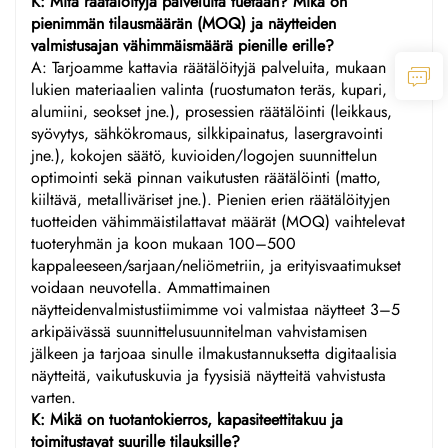
K: Mitä räätälöityjä palveluita tuetaan? Mikä on
pienimmän tilausmäärän (MOQ) ja näytteiden
valmistusajan vähimmäismäärä pienille erille?
A: Tarjoamme kattavia räätälöityjä palveluita, mukaan
lukien materiaalien valinta (ruostumaton teräs, kupari,
alumiini, seokset jne.), prosessien räätälöinti (leikkaus,
syövytys, sähkökromaus, silkkipainatus, lasergravointi
jne.), kokojen säätö, kuvioiden/logojen suunnittelun
optimointi sekä pinnan vaikutusten räätälöinti (matto,
kiiltävä, metalliväriset jne.). Pienien erien räätälöityjen
tuotteiden vähimmäistilattavat määrät (MOQ) vaihtelevat
tuoteryhmän ja koon mukaan 100–500
kappaleeseen/sarjaan/neliömetriin, ja erityisvaatimukset
voidaan neuvotella. Ammattimainen
näytteidenvalmistustiimimme voi valmistaa näytteet 3–5
arkipäivässä suunnittelusuunnitelman vahvistamisen
jälkeen ja tarjoaa sinulle ilmakustannuksetta digitaalisia
näytteitä, vaikutuskuvia ja fyysisiä näytteitä vahvistusta
varten.
K: Mikä on tuotantokierros, kapasiteettitakuu ja
toimitustavat suurille tilauksille?