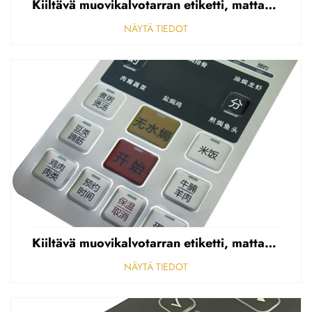
Kiiltävä muovikalvotarran etiketti, mattapintainen etupaneelin tarran etiketti, korostettu polycarbonaattipäällys
NÄYTÄ TIEDOT
Kiiltävä muovikalvotarran etiketti, mattapintainen etupaneelin tarran etiketti, korostettu polycarbonaattipäällys
NÄYTÄ TIEDOT