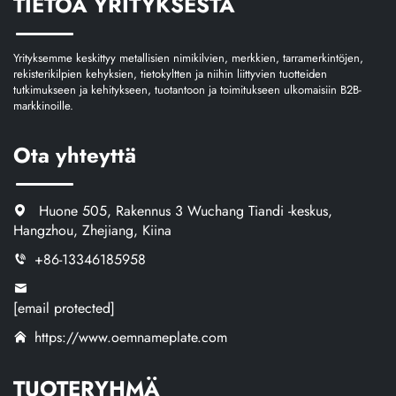
TIETOA YRITYKSESTÄ
Yrityksemme keskittyy metallisien nimikilvien, merkkien, tarramerkintöjen,
rekisterikilpien kehyksien, tietokyltten ja niihin liittyvien tuotteiden
tutkimukseen ja kehitykseen, tuotantoon ja toimitukseen ulkomaisiin B2B-
markkinoille.
Ota yhteyttä
Huone 505, Rakennus 3 Wuchang Tiandi -keskus,
Hangzhou, Zhejiang, Kiina
+86-13346185958
[email protected]
https://www.oemnameplate.com
TUOTERYHMÄ