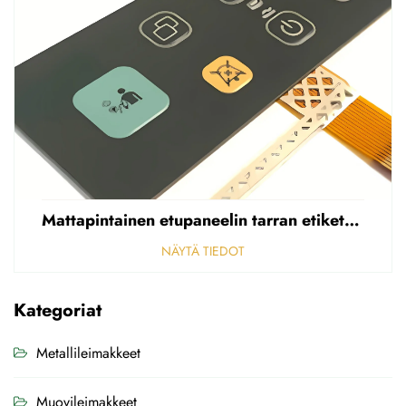
Mattapintainen etupaneelin tarran etiketti, reikäinen sumea, 0,25 mm paksuinen polycarbonaatti-/PVC-tarran etiketti
NÄYTÄ TIEDOT
Kategoriat
Metallileimakkeet
Muovileimakkeet