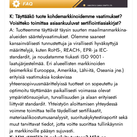
K: Täyttääkö tuote kohdemarkkinoidemme vaatimukset?
Voisitteko toimittaa asiaankuuluvat sertifiointiasiakirjat?
A: Tuotteemme täyttävät täysin suurten maailmanmarkkina-
alueiden sääntelyvaatimukset. Olemme saaneet
kansainvälisesti tunnustettuja ja virallisesti hyväksyttyjä
määrittelyjä, kuten RoHS-, REACH-, EPR- ja IEC-
standardit, ja noudatamme tiukasti ISO 9001 -
laatujärjestelmää. Eri alueellisten markkinoiden
(esimerkiksi Eurooppa, Amerikka, Lähi-itä, Oseania jne.)
erityisiä vaatimuksia koskevissa
yhteensopivuusmäärittelyissä tuotteet on sopeutettu ja
optimoitu täyttämään paikallisesti voimassa olevat
ympäristönsuojelun, turvallisuuden ja alaan erityisesti
liittyvät standardit. Yhteistyön aloittamisen yhteydessä
voimme toimittaa teille täydelliset sertifikaatit,
materiaalikoostumusanalyysit, suorituskykytestiraportit sekä
muut tarvittavat tiedot, jotta voitte suorittaa tullinkäynnin
ja markkinoille pääsyn sujuvasti.