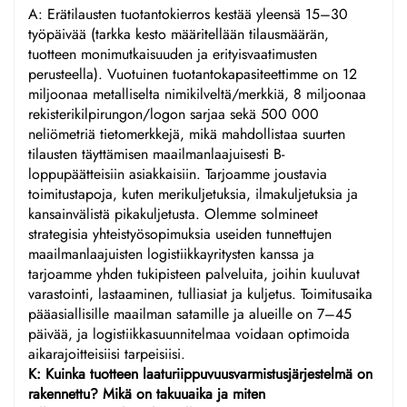
A: Erätilausten tuotantokierros kestää yleensä 15–30
työpäivää (tarkka kesto määritellään tilausmäärän,
tuotteen monimutkaisuuden ja erityisvaatimusten
perusteella). Vuotuinen tuotantokapasiteettimme on 12
miljoonaa metalliselta nimikilveltä/merkkiä, 8 miljoonaa
rekisterikilpirungon/logon sarjaa sekä 500 000
neliömetriä tietomerkkejä, mikä mahdollistaa suurten
tilausten täyttämisen maailmanlaajuisesti B-
loppupäätteisiin asiakkaisiin. Tarjoamme joustavia
toimitustapoja, kuten merikuljetuksia, ilmakuljetuksia ja
kansainvälistä pikakuljetusta. Olemme solmineet
strategisia yhteistyösopimuksia useiden tunnettujen
maailmanlaajuisten logistiikkayritysten kanssa ja
tarjoamme yhden tukipisteen palveluita, joihin kuuluvat
varastointi, lastaaminen, tulliasiat ja kuljetus. Toimitusaika
pääasiallisille maailman satamille ja alueille on 7–45
päivää, ja logistiikkasuunnitelmaa voidaan optimoida
aikarajoitteisiisi tarpeisiisi.
K: Kuinka tuotteen laaturiippuvuusvarmistusjärjestelmä on
rakennettu? Mikä on takuuaika ja miten