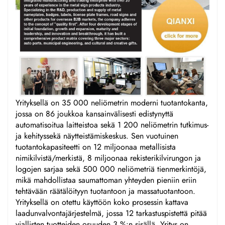
Yrityksellä on 35 000 neliömetrin moderni tuotantokanta,
jossa on 86 joukkoa kansainvälisesti edistynyttä
automatisoitua laitteistoa sekä 1 200 neliömetrin tutkimus-
ja kehityssekä näytteistämiskeskus. Sen vuotuinen
tuotantokapasiteetti on 12 miljoonaa metallisista
nimikilvistä/merkistä, 8 miljoonaa rekisterikilvirungon ja
logojen sarjaa sekä 500 000 neliömetriä tienmerkintöjä,
mikä mahdollistaa saumattoman yhteyden pieniin eriin
tehtävään räätälöityyn tuotantoon ja massatuotantoon.
Yrityksellä on otettu käyttöön koko prosessin kattava
laadunvalvontajärjestelmä, jossa 12 tarkastuspistettä pitää
viallisten tuotteiden osuuden 3 %:n sisällä. Yritys on