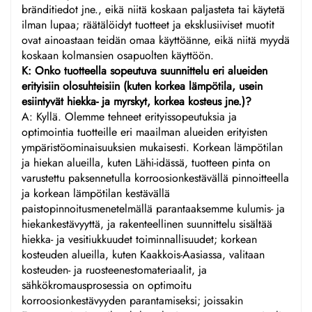
bränditiedot jne., eikä niitä koskaan paljasteta tai käytetä
ilman lupaa; räätälöidyt tuotteet ja eksklusiiviset muotit
ovat ainoastaan teidän omaa käyttöänne, eikä niitä myydä
koskaan kolmansien osapuolten käyttöön.
K: Onko tuotteella sopeutuva suunnittelu eri alueiden
erityisiin olosuhteisiin (kuten korkea lämpötila, usein
esiintyvät hiekka- ja myrskyt, korkea kosteus jne.)?
A: Kyllä. Olemme tehneet erityissopeutuksia ja
optimointia tuotteille eri maailman alueiden erityisten
ympäristöominaisuuksien mukaisesti. Korkean lämpötilan
ja hiekan alueilla, kuten Lähi-idässä, tuotteen pinta on
varustettu paksennetulla korroosionkestävällä pinnoitteella
ja korkean lämpötilan kestävällä
paistopinnoitusmenetelmällä parantaaksemme kulumis- ja
hiekankestävyyttä, ja rakenteellinen suunnittelu sisältää
hiekka- ja vesitiukkuudet toiminnallisuudet; korkean
kosteuden alueilla, kuten Kaakkois-Aasiassa, valitaan
kosteuden- ja ruosteenestomateriaalit, ja
sähkökromausprosessia on optimoitu
korroosionkestävyyden parantamiseksi; joissakin