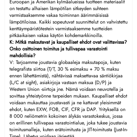
Euroopan ja Amerikan kylmäalueissa tuotteen materiaalit
on testattu alhaisen lämpötilan sitkeyden suhteen
varmistaaksemme vakaa toiminnan äärimmäisissä
lämpötiloissa. Kaikki sopeutuvat suunnittelut on vahvistettu
kenttäympäristötestein varmistaaksemme tuotteiden
pitkäaikaisen vakaa käytön kohdemarkkinoilla.
K: Mitkä maksutavat ja kaupalliset ehdot ovat valittavissa?
Onko osittoinen toimitus ja tullivapaa varastointi
mahdollisia?
V: Tarjoamme joustavia globaaleja maksutapoja, kuten
telegrafista siirtoa (T/T, 30 % esimaksu + 70 % maksu
ennen lähettämistä), nähtävissä maksettavaa säntiökirjaa
(L/C at sight), asiakirjoja vastaan maksua (D/P) ja
Western Union -siirtoja jne. Nämä voidaan neuvotella ja
sovittaa yhteistyönne tarpeiden mukaan. Kaupalliset ehdot
voidaan mukauttaa joustavasti ja ne kattavat yleisimmät
ehdot, kuten EXW, FOB, CIF, CFR ja DAP. Yrityksellä on
8 000 neliömetrin kokoinen älykäs varastokeskus, jossa
on erillinen tullivapaa varastointialue, joka tukee joustavia
toimitusmalleja, kuten erätoimitusta ja JIT-toimitusta (Just-In-
Time). Lähetys voidaan järjestää