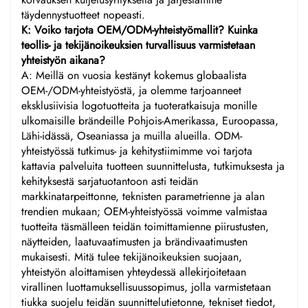
täydennystuotteet nopeasti.
K: Voiko tarjota OEM/ODM-yhteistyömallit? Kuinka
teollis- ja tekijänoikeuksien turvallisuus varmistetaan
yhteistyön aikana?
A: Meillä on vuosia kestänyt kokemus globaalista
OEM-/ODM-yhteistyöstä, ja olemme tarjoanneet
eksklusiivisia logotuotteita ja tuoteratkaisuja monille
ulkomaisille brändeille Pohjois-Amerikassa, Euroopassa,
Lähi-idässä, Oseaniassa ja muilla alueilla. ODM-
yhteistyössä tutkimus- ja kehitystiimimme voi tarjota
kattavia palveluita tuotteen suunnittelusta, tutkimuksesta ja
kehityksestä sarjatuotantoon asti teidän
markkinatarpeittonne, teknisten parametrienne ja alan
trendien mukaan; OEM-yhteistyössä voimme valmistaa
tuotteita täsmälleen teidän toimittamienne piirustusten,
näytteiden, laatuvaatimusten ja brändivaatimusten
mukaisesti. Mitä tulee tekijänoikeuksien suojaan,
yhteistyön aloittamisen yhteydessä allekirjoitetaan
virallinen luottamuksellisuussopimus, jolla varmistetaan
tiukka suojelu teidän suunnittelutietonne, tekniset tiedot,