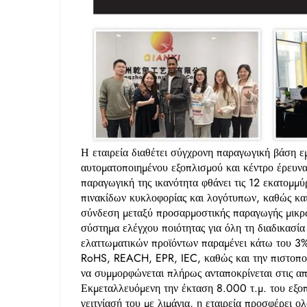
Η εταιρεία διαθέτει σύγχρονη παραγωγική βάση 
αυτοματοποιημένου εξοπλισμού και κέντρο έρευνα
παραγωγική της ικανότητα φθάνει τις 12 εκατομμύρ
πινακίδων κυκλοφορίας και λογότυπων, καθώς κα
σύνδεση μεταξύ προσαρμοστικής παραγωγής μικρώ
σύστημα ελέγχου ποιότητας για όλη τη διαδικασία
ελαττωματικών προϊόντων παραμένει κάτω του 3%.
RoHS, REACH, EPR, IEC, καθώς και την πιστοποίη
να συμμορφώνεται πλήρως ανταποκρίνεται στις 
Εκμεταλλευόμενη την έκταση 8.000 τ.μ. του εξο
γειτνίασή του με λιμάνια, η εταιρεία προσφέρει