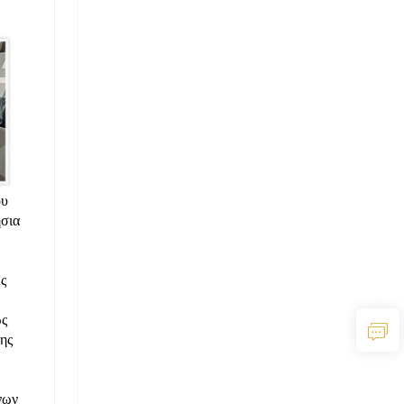
ου
ήσια
ς
ως
ης
νων