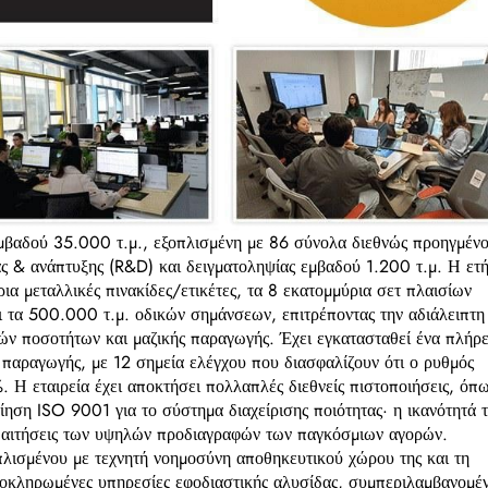
εμβαδού 35.000 τ.μ., εξοπλισμένη με 86 σύνολα διεθνώς προηγμέν
ς & ανάπτυξης (R&D) και δειγματοληψίας εμβαδού 1.200 τ.μ. Η ετ
ια μεταλλικές πινακίδες/ετικέτες, τα 8 εκατομμύρια σετ πλαισίων
ι τα 500.000 τ.μ. οδικών σημάνσεων, επιτρέποντας την αδιάλειπτη
ν ποσοτήτων και μαζικής παραγωγής. Έχει εγκατασταθεί ένα πλήρε
 παραγωγής, με 12 σημεία ελέγχου που διασφαλίζουν ότι ο ρυθμός
 Η εταιρεία έχει αποκτήσει πολλαπλές διεθνείς πιστοποιήσεις, όπ
ση ISO 9001 για το σύστημα διαχείρισης ποιότητας· η ικανότητά τ
απαιτήσεις των υψηλών προδιαγραφών των παγκόσμιων αγορών.
πλισμένου με τεχνητή νοημοσύνη αποθηκευτικού χώρου της και τη
 ολοκληρωμένες υπηρεσίες εφοδιαστικής αλυσίδας, συμπεριλαμβανομέ