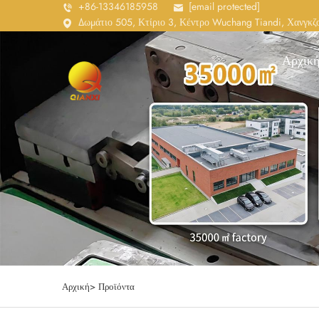
+86-13346185958
[email protected]
Δωμάτιο 505, Κτίριο 3, Κέντρο Wuchang Tiandi, Χανγκζο
Αρχική
Αρχική>
Προϊόντα