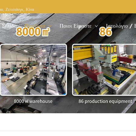
υ, Ζετσιάνγκ, Κίνα
 Σελίδα
Προϊόντα
Ποιοι Είμαστε
Ιστολόγιο / 