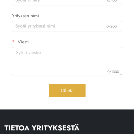
0/100
Yrityksen nimi
0/200
Viesti
0/1000
Lähetä
TIETOA YRITYKSESTÄ