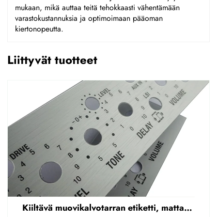
mukaan, mikä auttaa teitä tehokkaasti vähentämään
varastokustannuksia ja optimoimaan pääoman
kiertonopeutta.
Liittyvät tuotteet
Kiiltävä muovikalvotarran etiketti, mattapintainen etupaneelin tarran etiketti, korostettu polycarbonaattipäällys