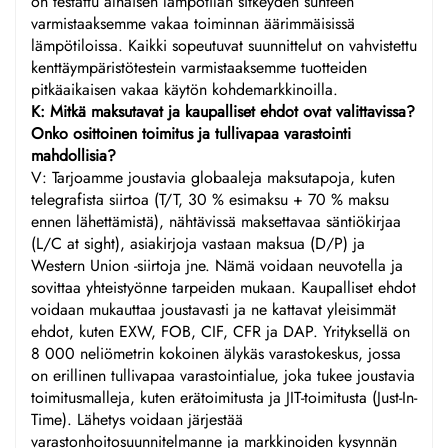
on testattu alhaisen lämpötilan sitkeyden suhteen
varmistaaksemme vakaa toiminnan äärimmäisissä
lämpötiloissa. Kaikki sopeutuvat suunnittelut on vahvistettu
kenttäympäristötestein varmistaaksemme tuotteiden
pitkäaikaisen vakaa käytön kohdemarkkinoilla.
K: Mitkä maksutavat ja kaupalliset ehdot ovat valittavissa?
Onko osittoinen toimitus ja tullivapaa varastointi
mahdollisia?
V: Tarjoamme joustavia globaaleja maksutapoja, kuten
telegrafista siirtoa (T/T, 30 % esimaksu + 70 % maksu
ennen lähettämistä), nähtävissä maksettavaa säntiökirjaa
(L/C at sight), asiakirjoja vastaan maksua (D/P) ja
Western Union -siirtoja jne. Nämä voidaan neuvotella ja
sovittaa yhteistyönne tarpeiden mukaan. Kaupalliset ehdot
voidaan mukauttaa joustavasti ja ne kattavat yleisimmät
ehdot, kuten EXW, FOB, CIF, CFR ja DAP. Yrityksellä on
8 000 neliömetrin kokoinen älykäs varastokeskus, jossa
on erillinen tullivapaa varastointialue, joka tukee joustavia
toimitusmalleja, kuten erätoimitusta ja JIT-toimitusta (Just-In-
Time). Lähetys voidaan järjestää
varastonhoitosuunnitelmanne ja markkinoiden kysynnän