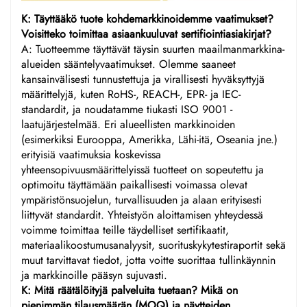
K: Täyttääkö tuote kohdemarkkinoidemme vaatimukset?
Voisitteko toimittaa asiaankuuluvat sertifiointiasiakirjat?
A: Tuotteemme täyttävät täysin suurten maailmanmarkkina-
alueiden sääntelyvaatimukset. Olemme saaneet
kansainvälisesti tunnustettuja ja virallisesti hyväksyttyjä
määrittelyjä, kuten RoHS-, REACH-, EPR- ja IEC-
standardit, ja noudatamme tiukasti ISO 9001 -
laatujärjestelmää. Eri alueellisten markkinoiden
(esimerkiksi Eurooppa, Amerikka, Lähi-itä, Oseania jne.)
erityisiä vaatimuksia koskevissa
yhteensopivuusmäärittelyissä tuotteet on sopeutettu ja
optimoitu täyttämään paikallisesti voimassa olevat
ympäristönsuojelun, turvallisuuden ja alaan erityisesti
liittyvät standardit. Yhteistyön aloittamisen yhteydessä
voimme toimittaa teille täydelliset sertifikaatit,
materiaalikoostumusanalyysit, suorituskykytestiraportit sekä
muut tarvittavat tiedot, jotta voitte suorittaa tullinkäynnin
ja markkinoille pääsyn sujuvasti.
K: Mitä räätälöityjä palveluita tuetaan? Mikä on
pienimmän tilausmäärän (MOQ) ja näytteiden