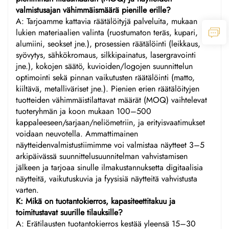
valmistusajan vähimmäismäärä pienille erille?
A: Tarjoamme kattavia räätälöityjä palveluita, mukaan
lukien materiaalien valinta (ruostumaton teräs, kupari,
alumiini, seokset jne.), prosessien räätälöinti (leikkaus,
syövytys, sähkökromaus, silkkipainatus, lasergravointi
jne.), kokojen säätö, kuvioiden/logojen suunnittelun
optimointi sekä pinnan vaikutusten räätälöinti (matto,
kiiltävä, metalliväriset jne.). Pienien erien räätälöityjen
tuotteiden vähimmäistilattavat määrät (MOQ) vaihtelevat
tuoteryhmän ja koon mukaan 100–500
kappaleeseen/sarjaan/neliömetriin, ja erityisvaatimukset
voidaan neuvotella. Ammattimainen
näytteidenvalmistustiimimme voi valmistaa näytteet 3–5
arkipäivässä suunnittelusuunnitelman vahvistamisen
jälkeen ja tarjoaa sinulle ilmakustannuksetta digitaalisia
näytteitä, vaikutuskuvia ja fyysisiä näytteitä vahvistusta
varten.
K: Mikä on tuotantokierros, kapasiteettitakuu ja
toimitustavat suurille tilauksille?
A: Erätilausten tuotantokierros kestää yleensä 15–30