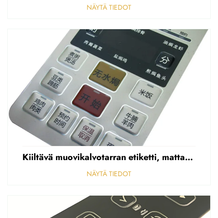
NÄYTÄ TIEDOT
Kiiltävä muovikalvotarran etiketti, mattapintainen etupaneelin tarran etiketti, korostettu polycarbonaattipäällys
NÄYTÄ TIEDOT