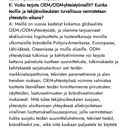
K: Voiko tarjota OEM/ODM-yhteistyömallit? Kuinka
teollis- ja tekijänoikeuksien turvallisuus varmistetaan
yhteistyön aikana?
A: Meillä on vuosia kestänyt kokemus globaalista
OEM-/ODM-yhteistyöstä, ja olemme tarjoanneet
eksklusiivisia logotuotteita ja tuoteratkaisuja monille
ulkomaisille brändeille Pohjois-Amerikassa, Euroopassa,
Lähi-idässä, Oseaniassa ja muilla alueilla. ODM-
yhteistyössä tutkimus- ja kehitystiimimme voi tarjota
kattavia palveluita tuotteen suunnittelusta, tutkimuksesta ja
kehityksestä sarjatuotantoon asti teidän
markkinatarpeittonne, teknisten parametrienne ja alan
trendien mukaan; OEM-yhteistyössä voimme valmistaa
tuotteita täsmälleen teidän toimittamienne piirustusten,
näytteiden, laatuvaatimusten ja brändivaatimusten
mukaisesti. Mitä tulee tekijänoikeuksien suojaan,
yhteistyön aloittamisen yhteydessä allekirjoitetaan
virallinen luottamuksellisuussopimus, jolla varmistetaan
tiukka suojelu teidän suunnittelutietonne, tekniset tiedot,
bränditiedot jne., eikä niitä koskaan paljasteta tai käytetä