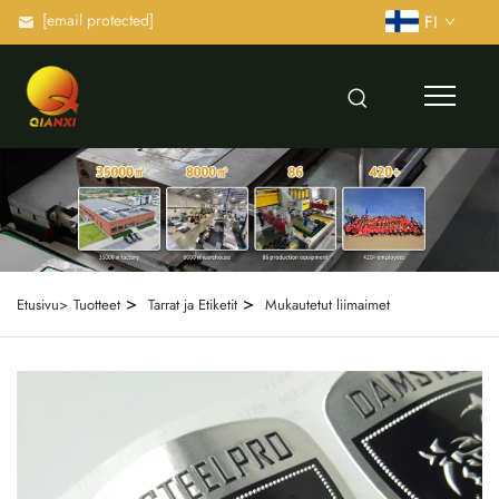
[email protected]
FI
>
>
Etusivu>
Tuotteet
Tarrat ja Etiketit
Mukautetut liimaimet