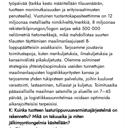
työpäivää (tarkka kesto määritellään tilausmäärän,
tuotteen monimutkaisuuden ja erityisvaatimusten
perusteella). Vuotuinen tuotantokapasiteettimme on 12
miljoonaa metalliselta nimikilveltä/merkkiä, 8 miljoonaa
rekisterikilpirungon/logon sarjaa sekä 500 000
neliömetriä tietomerkkejä, mikä mahdollistaa suurten
tilausten täyttämisen maailmanlaajuisesti B-
loppupäätteisiin asiakkaisiin. Tarjoamme joustavia
toimitustapoja, kuten merikuljetuksia, ilmakuljetuksia ja
kansainvälistä pikakuljetusta. Olemme solmineet
strategisia yhteistyösopimuksia useiden tunnettujen
maailmanlaajuisten logistiikkayritysten kanssa ja
tarjoamme yhden tukipisteen palveluita, joihin kuuluvat
varastointi, lastaaminen, tulliasiat ja kuljetus. Toimitusaika
pääasiallisille maailman satamille ja alueille on 7–45
päivää, ja logistiikkasuunnitelmaa voidaan optimoida
aikarajoitteisiisi tarpeisiisi.
K: Kuinka tuotteen laaturiippuvuusvarmistusjärjestelmä on
rakennettu? Mikä on takuuaika ja miten
jälkimyyntiongelmia käsitellään?