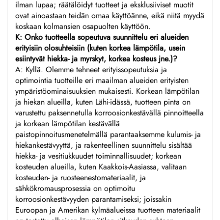
ilman lupaa; räätälöidyt tuotteet ja eksklusiiviset muotit
ovat ainoastaan teidän omaa käyttöänne, eikä niitä myydä
koskaan kolmansien osapuolten käyttöön.
K: Onko tuotteella sopeutuva suunnittelu eri alueiden
erityisiin olosuhteisiin (kuten korkea lämpötila, usein
esiintyvät hiekka- ja myrskyt, korkea kosteus jne.)?
A: Kyllä. Olemme tehneet erityissopeutuksia ja
optimointia tuotteille eri maailman alueiden erityisten
ympäristöominaisuuksien mukaisesti. Korkean lämpötilan
ja hiekan alueilla, kuten Lähi-idässä, tuotteen pinta on
varustettu paksennetulla korroosionkestävällä pinnoitteella
ja korkean lämpötilan kestävällä
paistopinnoitusmenetelmällä parantaaksemme kulumis- ja
hiekankestävyyttä, ja rakenteellinen suunnittelu sisältää
hiekka- ja vesitiukkuudet toiminnallisuudet; korkean
kosteuden alueilla, kuten Kaakkois-Aasiassa, valitaan
kosteuden- ja ruosteenestomateriaalit, ja
sähkökromausprosessia on optimoitu
korroosionkestävyyden parantamiseksi; joissakin
Euroopan ja Amerikan kylmäalueissa tuotteen materiaalit