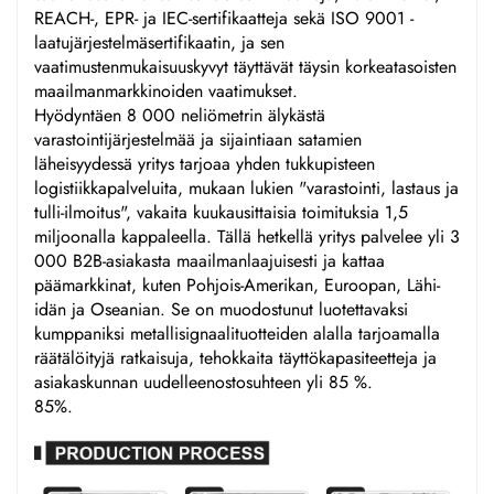
REACH-, EPR- ja IEC-sertifikaatteja sekä ISO 9001 -
laatujärjestelmäsertifikaatin, ja sen
vaatimustenmukaisuuskyvyt täyttävät täysin korkeatasoisten
maailmanmarkkinoiden vaatimukset.
Hyödyntäen 8 000 neliömetrin älykästä
varastointijärjestelmää ja sijaintiaan satamien
läheisyydessä yritys tarjoaa yhden tukkupisteen
logistiikkapalveluita, mukaan lukien "varastointi, lastaus ja
tulli-ilmoitus", vakaita kuukausittaisia toimituksia 1,5
miljoonalla kappaleella. Tällä hetkellä yritys palvelee yli 3
000 B2B-asiakasta maailmanlaajuisesti ja kattaa
päämarkkinat, kuten Pohjois-Amerikan, Euroopan, Lähi-
idän ja Oseanian. Se on muodostunut luotettavaksi
kumppaniksi metallisignaalituotteiden alalla tarjoamalla
räätälöityjä ratkaisuja, tehokkaita täyttökapasiteetteja ja
asiakaskunnan uudelleenostosuhteen yli 85 %.
85%.