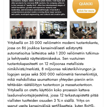
Yrityksellä on 35 000 neliömetrin moderni tuotantokanta,
jossa on 86 joukkoa kansainvälisesti edistynyttä
automatisoitua laitteistoa sekä 1 200 neliömetrin tutkimus-
ja kehityssekä näytteistämiskeskus. Sen vuotuinen
tuotantokapasiteetti on 12 miljoonaa metallisista
nimikilvistä/merkistä, 8 miljoonaa rekisterikilvirungon ja
logojen sarjaa sekä 500 000 neliömetriä tienmerkintöjä,
mikä mahdollistaa saumattoman yhteyden pieniin eriin
tehtävään räätälöityyn tuotantoon ja massatuotantoon.
Yrityksellä on otettu käyttöön koko prosessin kattava
laadunvalvontajärjestelmä, jossa 12 tarkastuspistettä pitää
viallisten tuotteiden osuuden 3 %:n sisällä. Yritys on
saanut useita kansainvälisiä sertifikaatteja, kuten RoHS-,