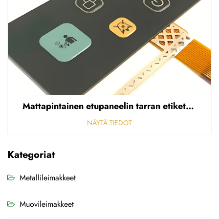
Mattapintainen etupaneelin tarran etiketti, reikäinen sumea, 0,25 mm paksuinen polycarbonaatti-/PVC-tarran etiketti
NÄYTÄ TIEDOT
Kategoriat
Metallileimakkeet
Muovileimakkeet