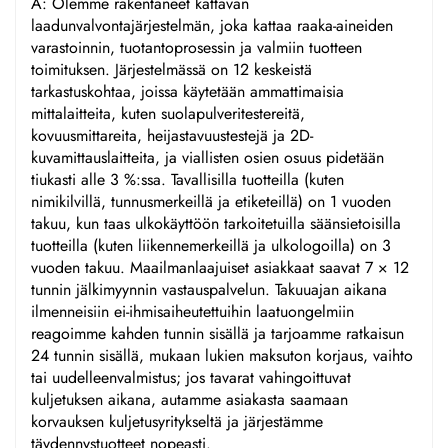
A: Olemme rakentaneet kattavan
laadunvalvontajärjestelmän, joka kattaa raaka-aineiden
varastoinnin, tuotantoprosessin ja valmiin tuotteen
toimituksen. Järjestelmässä on 12 keskeistä
tarkastuskohtaa, joissa käytetään ammattimaisia
mittalaitteita, kuten suolapulveritestereitä,
kovuusmittareita, heijastavuustestejä ja 2D-
kuvamittauslaitteita, ja viallisten osien osuus pidetään
tiukasti alle 3 %:ssa. Tavallisilla tuotteilla (kuten
nimikilvillä, tunnusmerkeillä ja etiketeillä) on 1 vuoden
takuu, kun taas ulkokäyttöön tarkoitetuilla säänsietoisilla
tuotteilla (kuten liikennemerkeillä ja ulkologoilla) on 3
vuoden takuu. Maailmanlaajuiset asiakkaat saavat 7 × 12
tunnin jälkimyynnin vastauspalvelun. Takuuajan aikana
ilmenneisiin ei-ihmisaiheutettuihin laatuongelmiin
reagoimme kahden tunnin sisällä ja tarjoamme ratkaisun
24 tunnin sisällä, mukaan lukien maksuton korjaus, vaihto
tai uudelleenvalmistus; jos tavarat vahingoittuvat
kuljetuksen aikana, autamme asiakasta saamaan
korvauksen kuljetusyritykseltä ja järjestämme
täydennystuotteet nopeasti.