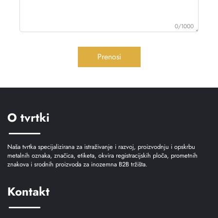
0/1000
Prenosi
O tvrtki
Naša tvrtka specijalizirana za istraživanje i razvoj, proizvodnju i opskrbu
metalnih oznaka, značica, etiketa, okvira registracijskih ploča, prometnih
znakova i srodnih proizvoda za inozemna B2B tržišta.
Kontakt