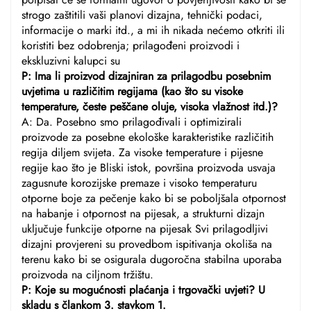
strogo zaštitili vaši planovi dizajna, tehnički podaci,
informacije o marki itd., a mi ih nikada nećemo otkriti ili
koristiti bez odobrenja; prilagođeni proizvodi i
ekskluzivni kalupci su
P: Ima li proizvod dizajniran za prilagodbu posebnim
uvjetima u različitim regijama (kao što su visoke
temperature, česte peščane oluje, visoka vlažnost itd.)?
A: Da. Posebno smo prilagođivali i optimizirali
proizvode za posebne ekološke karakteristike različitih
regija diljem svijeta. Za visoke temperature i pijesne
regije kao što je Bliski istok, površina proizvoda usvaja
zagusnute korozijske premaze i visoko temperaturu
otporne boje za pečenje kako bi se poboljšala otpornost
na habanje i otpornost na pijesak, a strukturni dizajn
uključuje funkcije otporne na pijesak Svi prilagodljivi
dizajni provjereni su provedbom ispitivanja okoliša na
terenu kako bi se osigurala dugoročna stabilna uporaba
proizvoda na ciljnom tržištu.
P: Koje su mogućnosti plaćanja i trgovački uvjeti? U
skladu s člankom 3. stavkom 1.