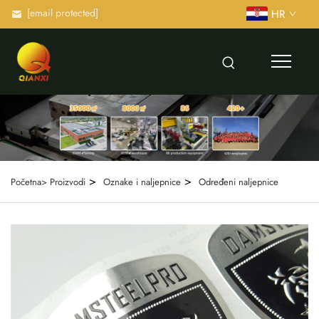
[email protected]
HR
>
>
Početna>
Proizvodi
Oznake i naljepnice
Određeni naljepnice