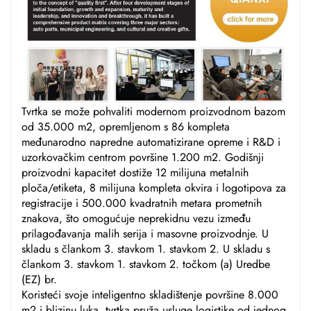
Tvrtka se može pohvaliti modernom proizvodnom bazom
od 35.000 m2, opremljenom s 86 kompleta
međunarodno napredne automatizirane opreme i R&D i
uzorkovačkim centrom površine 1.200 m2. Godišnji
proizvodni kapacitet dostiže 12 milijuna metalnih
ploča/etiketa, 8 milijuna kompleta okvira i logotipova za
registracije i 500.000 kvadratnih metara prometnih
znakova, što omogućuje neprekidnu vezu između
prilagođavanja malih serija i masovne proizvodnje. U
skladu s člankom 3. stavkom 1. stavkom 2. U skladu s
člankom 3. stavkom 1. stavkom 2. točkom (a) Uredbe
(EZ) br.
Koristeći svoje inteligentno skladištenje površine 8.000
m2 i blizinu luka, tvrtka pruža usluge logistike od jednog