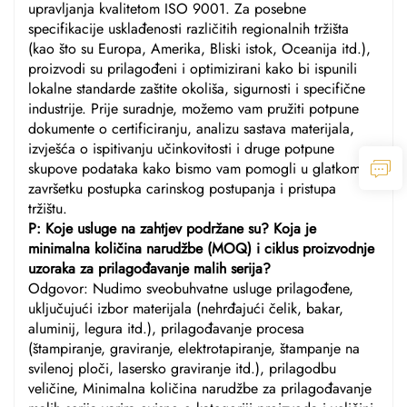
upravljanja kvalitetom ISO 9001. Za posebne
specifikacije usklađenosti različitih regionalnih tržišta
(kao što su Europa, Amerika, Bliski istok, Oceanija itd.),
proizvodi su prilagođeni i optimizirani kako bi ispunili
lokalne standarde zaštite okoliša, sigurnosti i specifične
industrije. Prije suradnje, možemo vam pružiti potpune
dokumente o certificiranju, analizu sastava materijala,
izvješća o ispitivanju učinkovitosti i druge potpune
skupove podataka kako bismo vam pomogli u glatkom
završetku postupka carinskog postupanja i pristupa
tržištu.
P: Koje usluge na zahtjev podržane su? Koja je
minimalna količina narudžbe (MOQ) i ciklus proizvodnje
uzoraka za prilagođavanje malih serija?
Odgovor: Nudimo sveobuhvatne usluge prilagođene,
uključujući izbor materijala (nehrđajući čelik, bakar,
aluminij, legura itd.), prilagođavanje procesa
(štampiranje, graviranje, elektrotapiranje, štampanje na
svilenoj ploči, lasersko graviranje itd.), prilagodbu
veličine, Minimalna količina narudžbe za prilagođavanje