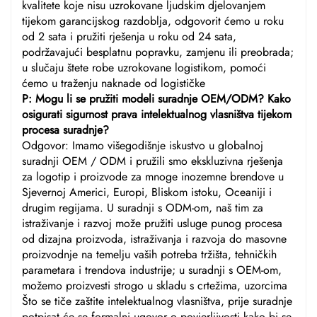
kvalitete koje nisu uzrokovane ljudskim djelovanjem
tijekom garancijskog razdoblja, odgovorit ćemo u roku
od 2 sata i pružiti rješenja u roku od 24 sata,
podržavajući besplatnu popravku, zamjenu ili preobrada;
u slučaju štete robe uzrokovane logistikom, pomoći
ćemo u traženju naknade od logističke
P: Mogu li se pružiti modeli suradnje OEM/ODM? Kako
osigurati sigurnost prava intelektualnog vlasništva tijekom
procesa suradnje?
Odgovor: Imamo višegodišnje iskustvo u globalnoj
suradnji OEM / ODM i pružili smo ekskluzivna rješenja
za logotip i proizvode za mnoge inozemne brendove u
Sjevernoj Americi, Europi, Bliskom istoku, Oceaniji i
drugim regijama. U suradnji s ODM-om, naš tim za
istraživanje i razvoj može pružiti usluge punog procesa
od dizajna proizvoda, istraživanja i razvoja do masovne
proizvodnje na temelju vaših potreba tržišta, tehničkih
parametara i trendova industrije; u suradnji s OEM-om,
možemo proizvesti strogo u skladu s crtežima, uzorcima
Što se tiče zaštite intelektualnog vlasništva, prije suradnje
potpisat će se formalni ugovor o povjerljivosti kako bi se