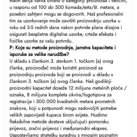
malih serija varira ovisno o kategoriji proizvoda i veličini,
u rasponu od 100 do 500 komada/seta/št. metara, a
posebni zahtjevi mogu se dogovoriti. Naš profesionalni
tim za uzorkovanje može završiti proizvodnju uzorka u
roku od 3-5 radnih dana nakon potvrde plana dizajna i
osigurati besplatne digitalne uzorke, crteže efekata i
fizičke uzorke za vašu potvrdu.
P: Koje su metode proizvodnje, jamstva kapaciteta i
isporuke za velike narudžbe?
U skladu s člankom 3. stavkom 1. točkom (a) ovog
članka, proizvođač može koristiti proizvod za
proizvodnju proizvoda koji se proizvodi u skladu s
člankom 3. točkom (a) ovog članka. Naš godišnji
proizvodni kapacitet doseže 12 milijuna metalnih ploča /
oznaka, 8 milijuna kompleta okvira/logotipova za
registracije i 500.000 kvadratnih metara prometnih
znakova, koji u potpunosti mogu zadovoljiti potrebe
velikih zapovijedi kupaca širom svijeta. Nudimo
fleksibilne metode dostave uključujući pomorsku
prijevoz, zračni prijevoz i međunarodni ekspres.
Uspostavljamo stratešku suradnju s mnogim poznatim