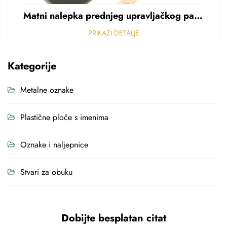
Matni nalepka prednjeg upravljačkog panela Perforirani nalepka od polikarbonata od PVC-a debljine 0,25 mm
PRIKAZI DETALJE
Kategorije
Metalne oznake
Plastične ploče s imenima
Oznake i naljepnice
Stvari za obuku
Dobijte besplatan citat