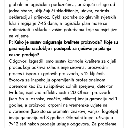
globalnim logističkim poduzećima, pružajući usluge od
jedne strane, uključujući skladištenje, utovar, carinsku
deklaraciju i prijevoz. Cykl isporuke do glavnih svjetskih
luka i regija je 7-45 dana, a logistički plan može se
optimizirati u skladu s vašim potrebama koje su osjetljive
na vrijeme.
P: Kako je sustav osiguranja kvalitete proizvoda? Koje su
garancijske razdoblje i postupak za rješavanje pitanja
nakon prodaje?
Odgovor: Izgradili smo sustav kontrole kvalitete za cijeli
proces koji pokriva skladištenje sirovina, proizvodni
proces i isporuku gotovih proizvoda, s 12 ključnih
čvorova za inspekciju opremljenih profesionalnom
opremom kao što su ispitivač solnih sprejeva, detektor
tvrdoće, ispitivač reflektivnosti i 2D Obični proizvodi
(kao što su oznake, značke, etikete) imaju garanciju od 1
godine, a proizvodi otporni na vremenske uvjete na
otvorenom (kao što su prometni znakovi, vanjski logotipi)
imaju garanciju od 3 godine. Globalni kupci uživaju u
7×12 sati nakon prodaje usluge odgovora. Za probleme