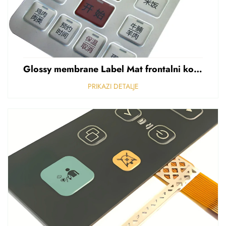
Glossy membrane Label Mat frontalni kontrolni panel Sticker Refuziran polikarbonat Grafički preklapanje
PRIKAZI DETALJE