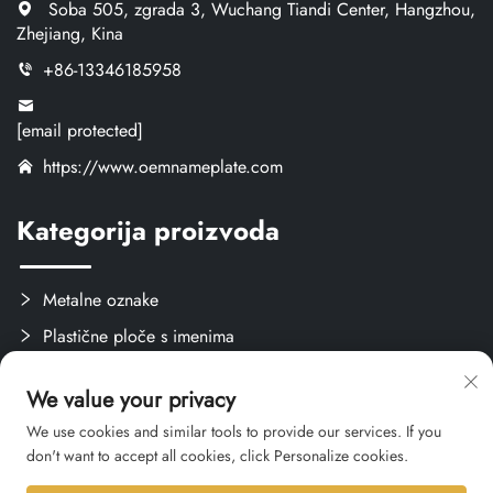
Soba 505, zgrada 3, Wuchang Tiandi Center, Hangzhou,
Zhejiang, Kina
+86-13346185958
[email protected]
https://www.oemnameplate.com
Kategorija proizvoda
Metalne oznake
Plastične ploče s imenima
Oznake i naljepnice
We value your privacy
Stvari za obuku
We use cookies and similar tools to provide our services. If you
don't want to accept all cookies, click Personalize cookies.