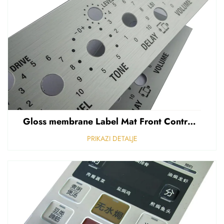
Gloss membrane Label Mat Front Control Panel Sticker Refuziran polikarbonat Grafički prekriven
PRIKAZI DETALJE