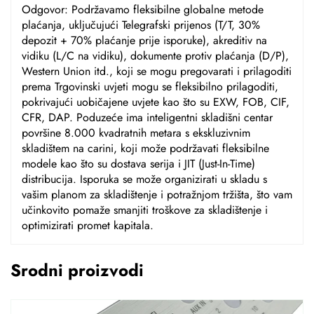
Odgovor: Podržavamo fleksibilne globalne metode
plaćanja, uključujući Telegrafski prijenos (T/T, 30%
depozit + 70% plaćanje prije isporuke), akreditiv na
vidiku (L/C na vidiku), dokumente protiv plaćanja (D/P),
Western Union itd., koji se mogu pregovarati i prilagoditi
prema Trgovinski uvjeti mogu se fleksibilno prilagoditi,
pokrivajući uobičajene uvjete kao što su EXW, FOB, CIF,
CFR, DAP. Poduzeće ima inteligentni skladišni centar
površine 8.000 kvadratnih metara s ekskluzivnim
skladištem na carini, koji može podržavati fleksibilne
modele kao što su dostava serija i JIT (Just-In-Time)
distribucija. Isporuka se može organizirati u skladu s
vašim planom za skladištenje i potražnjom tržišta, što vam
učinkovito pomaže smanjiti troškove za skladištenje i
optimizirati promet kapitala.
Srodni proizvodi