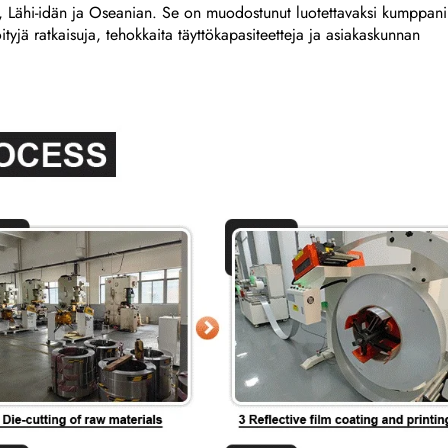
 Lähi-idän ja Oseanian. Se on muodostunut luotettavaksi kumppani
öityjä ratkaisuja, tehokkaita täyttökapasiteetteja ja asiakaskunnan