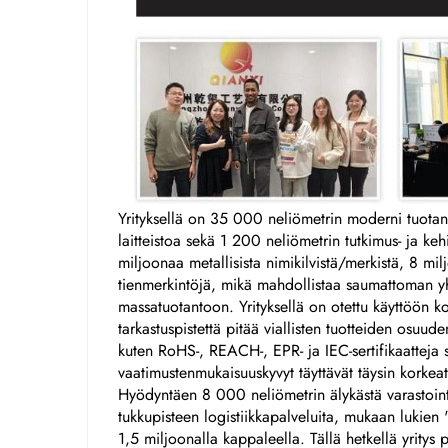
Yrityksellä on 35 000 neliömetrin moderni tuotant
laitteistoa sekä 1 200 neliömetrin tutkimus- ja ke
miljoonaa metallisista nimikilvistä/merkistä, 8 m
tienmerkintöjä, mikä mahdollistaa saumattoman yht
massatuotantoon. Yrityksellä on otettu käyttöön k
tarkastuspistettä pitää viallisten tuotteiden osuuden
kuten RoHS-, REACH-, EPR- ja IEC-sertifikaatteja s
vaatimustenmukaisuuskyvyt täyttävät täysin korke
Hyödyntäen 8 000 neliömetrin älykästä varastointi
tukkupisteen logistiikkapalveluita, mukaan lukien "va
1,5 miljoonalla kappaleella. Tällä hetkellä yritys