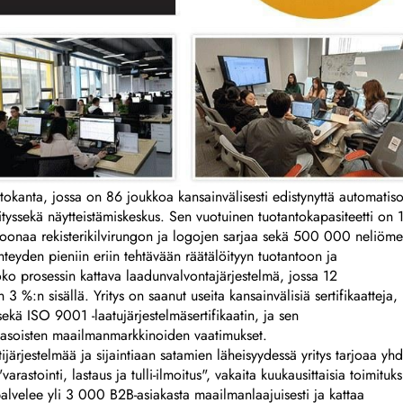
okanta, jossa on 86 joukkoa kansainvälisesti edistynyttä automatiso
hityssekä näytteistämiskeskus. Sen vuotuinen tuotantokapasiteetti on 
iljoonaa rekisterikilvirungon ja logojen sarjaa sekä 500 000 neliöme
eyden pieniin eriin tehtävään räätälöityyn tuotantoon ja
oko prosessin kattava laadunvalvontajärjestelmä, jossa 12
 3 %:n sisällä. Yritys on saanut useita kansainvälisiä sertifikaatteja,
ekä ISO 9001 -laatujärjestelmäsertifikaatin, ja sen
atasoisten maailmanmarkkinoiden vaatimukset.
järjestelmää ja sijaintiaan satamien läheisyydessä yritys tarjoaa yh
rastointi, lastaus ja tulli-ilmoitus", vakaita kuukausittaisia toimituks
 palvelee yli 3 000 B2B-asiakasta maailmanlaajuisesti ja kattaa