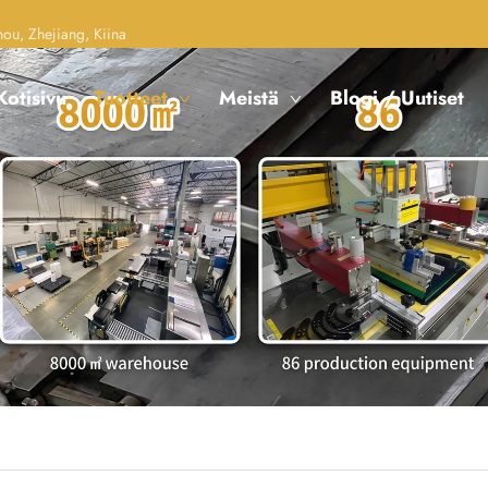
u, Zhejiang, Kiina
Kotisivu
Tuotteet
Meistä
Blogi / Uutiset