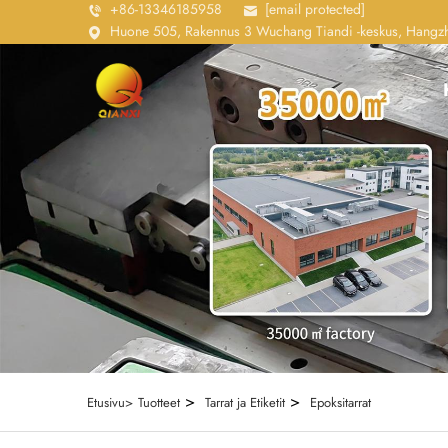
+86-13346185958
[email protected]
Huone 505, Rakennus 3 Wuchang Tiandi -keskus, Hangzho
>
>
Etusivu>
Tuotteet
Tarrat ja Etiketit
Epoksitarrat