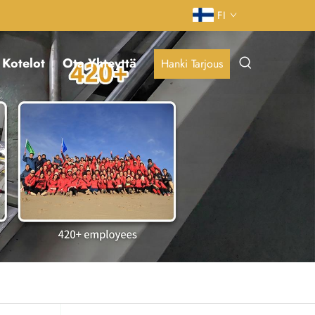
FI
Kotelot
Ota Yhteyttä
Hanki Tarjous