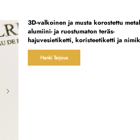
3D-valkoinen ja musta korostettu metall
alumiini- ja ruostumaton teräs-
hajuvesietiketti, koristeetiketti ja nimik
Hanki Tarjous