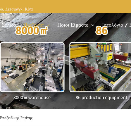
υ, Ζετσιάνγκ, Κίνα
 Σελίδα
Προϊόντα
Ποιοι Είμαστε
Ιστολόγιο / 
Εποξειδικής Ρητίνης