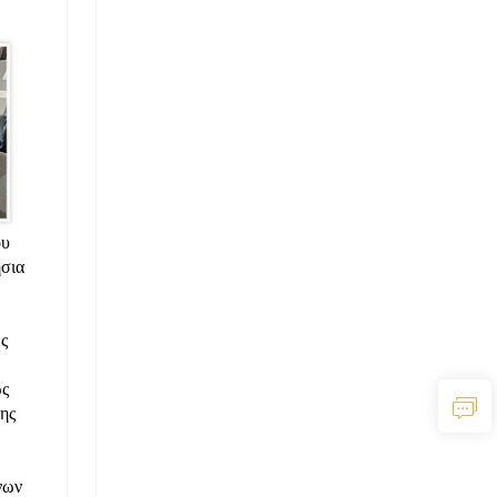
ου
ήσια
ς
ως
ης
νων