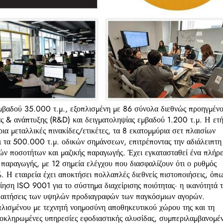
εμβαδού 35.000 τ.μ., εξοπλισμένη με 86 σύνολα διεθνώς προηγμέν
ς & ανάπτυξης (R&D) και δειγματοληψίας εμβαδού 1.200 τ.μ. Η ετ
ια μεταλλικές πινακίδες/ετικέτες, τα 8 εκατομμύρια σετ πλαισίων
ι τα 500.000 τ.μ. οδικών σημάνσεων, επιτρέποντας την αδιάλειπτη
ν ποσοτήτων και μαζικής παραγωγής. Έχει εγκατασταθεί ένα πλήρε
 παραγωγής, με 12 σημεία ελέγχου που διασφαλίζουν ότι ο ρυθμός
 Η εταιρεία έχει αποκτήσει πολλαπλές διεθνείς πιστοποιήσεις, όπ
ση ISO 9001 για το σύστημα διαχείρισης ποιότητας· η ικανότητά τ
απαιτήσεις των υψηλών προδιαγραφών των παγκόσμιων αγορών.
πλισμένου με τεχνητή νοημοσύνη αποθηκευτικού χώρου της και τη
 ολοκληρωμένες υπηρεσίες εφοδιαστικής αλυσίδας, συμπεριλαμβανομέ