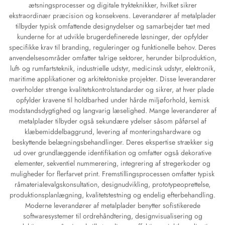
ætsningsprocesser og digitale trykteknikker, hvilket sikrer
ekstraordinær præcision og konsekvens. Leverandører af metalplader
tilbyder typisk omfattende designydelser og samarbejder tæt med
kunderne for at udvikle brugerdefinerede løsninger, der opfylder
specifikke krav til branding, reguleringer og funktionelle behov. Deres
anvendelsesområder omfatter talrige sektorer, herunder bilproduktion,
luft- og rumfartsteknik, industrielle udstyr, medicinsk udstyr, elektronik,
maritime applikationer og arkitektoniske projekter. Disse leverandører
overholder strenge kvalitetskontrolstandarder og sikrer, at hver plade
opfylder kravene til holdbarhed under hårde miljøforhold, kemisk
modstandsdygtighed og langvarig læselighed. Mange leverandører af
metalplader tilbyder også sekundære ydelser såsom påførsel af
klæbemiddelbaggrund, levering af monteringshardware og
beskyttende belægningsbehandlinger. Deres ekspertise strækker sig
ud over grundlæggende identifikation og omfatter også dekorative
elementer, sekventiel nummerering, integrering af stregerkoder og
muligheder for flerfarvet print. Fremstillingsprocessen omfatter typisk
råmaterialevalgskonsultation, designudvikling, prototypeoprettelse,
produktionsplanlægning, kvalitetstestning og endelig efterbehandling.
Moderne leverandører af metalplader benytter sofistikerede
softwaresystemer til ordrehåndtering, designvisualisering og