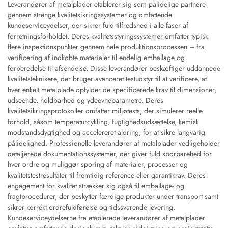
Leverandører af metalplader etablerer sig som pålidelige partnere
gennem strenge kvalitetsikringssystemer og omfattende
kundeserviceydelser, der sikrer fuld tilfredshed i alle faser af
forretningsforholdet. Deres kvalitetsstyringssystemer omfatter typisk
flere inspektionspunkter gennem hele produktionsprocessen – fra
verificering af indkøbte materialer til endelig emballage og
forberedelse til afsendelse. Disse leverandører beskæftiger uddannede
kvalitetsteknikere, der bruger avanceret testudstyr til at verificere, at
hver enkelt metalplade opfylder de specificerede krav til dimensioner,
udseende, holdbarhed og ydeevneparametre. Deres
kvalitetsikringsprotokoller omfatter miljøtests, der simulerer reelle
forhold, såsom temperaturcykling, fugtighedsudsættelse, kemisk
modstandsdygtighed og accelereret aldring, for at sikre langvarig
pålidelighed. Professionelle leverandører af metalplader vedligeholder
detaljerede dokumentationssystemer, der giver fuld sporbarehed for
hver ordre og muliggør sporing af materialer, processer og
kvalitetstestresultater til fremtidig reference eller garantikrav. Deres
engagement for kvalitet strækker sig også til emballage- og
fragtprocedurer, der beskytter færdige produkter under transport samt
sikrer korrekt ordrefuldførelse og tidssvarende levering.
Kundeserviceydelserne fra etablerede leverandører af metalplader