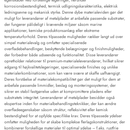
egenskaber ved forskellige legeringer, herunder
korrosionsbestandighed, termisk udligningskarakteristika, elektrisk
ledningsevne og mekanisk styrke. Denne dybe materialeviden gør det
muligt for leverandører af metalplader at anbefale passende substrater,
der fungerer pålideligt i krævende miljøer såsom marine
applikationer, kemiske produktionsanlæg eller ekstreme
temperaturforhold. Deres tilpassede muligheder rækker langt ud over
simpel materialevalg og omfatter specialiserede
overfladebehandlinger, beskyttende belægninger og finishmuligheder,
der forbedrer både udseende og funktionalitet. Disse leverandører
opretholder relationer til premium-materialeleverandører, hvilket sikrer
adgang til højkvalitetslegeringer, specialiserede finishes og unikke
materialerkombinationer, som kan være svære at skaffe uafhængigt.
Deres forståelse af materialekompatibilitet gør det muligt for dem at
anbefale passende limmidler, beslag og monteringssystemer, der
sikrer en stabil fastgørelse uden at kompromittere pladens eller
substratets integritet. Leverandører af metalplader besidder også
ekspertise inden for materialbehandlingsteknikker, der kan ændre
overfladeegenskaber såsom struktur, refleksivitet eller kemisk
bestandighed for at opfylde specifikke krav. Deres tilpassede ydelser
omfatter muligheden for at skabe komplekse flerlagskonstruktioner, der
kombinerer forskellige materialer til optimal ydelse – f.eks. rustfrie