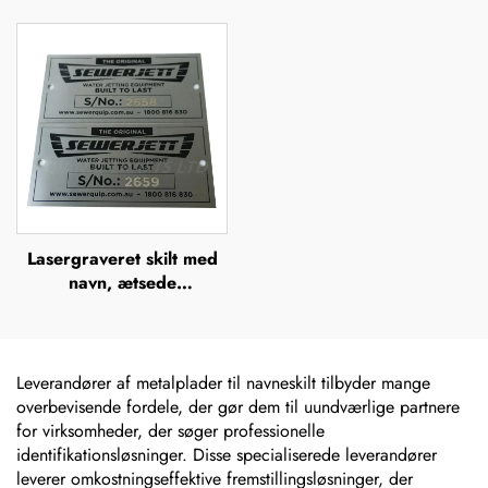
anodiserede
plakette, ætsede
aluminiumsnavneplader
navneplader i rustfrit stål,
logo-navneplade
Lasergraveret skilt med
navn, ætsede
metalnavneskilt i rustfrit
stål med logo
Leverandører af metalplader til navneskilt tilbyder mange
overbevisende fordele, der gør dem til uundværlige partnere
for virksomheder, der søger professionelle
identifikationsløsninger. Disse specialiserede leverandører
leverer omkostningseffektive fremstillingsløsninger, der