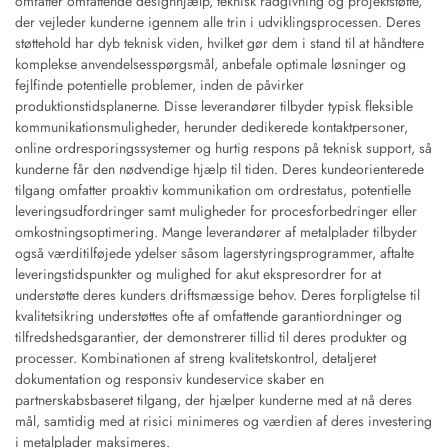
omfatter omfattende designhjælp, teknisk rådgivning og projektstøtte,
der vejleder kunderne igennem alle trin i udviklingsprocessen. Deres
støttehold har dyb teknisk viden, hvilket gør dem i stand til at håndtere
komplekse anvendelsesspørgsmål, anbefale optimale løsninger og
fejlfinde potentielle problemer, inden de påvirker
produktionstidsplanerne. Disse leverandører tilbyder typisk fleksible
kommunikationsmuligheder, herunder dedikerede kontaktpersoner,
online ordresporingssystemer og hurtig respons på teknisk support, så
kunderne får den nødvendige hjælp til tiden. Deres kundeorienterede
tilgang omfatter proaktiv kommunikation om ordrestatus, potentielle
leveringsudfordringer samt muligheder for procesforbedringer eller
omkostningsoptimering. Mange leverandører af metalplader tilbyder
også værditilføjede ydelser såsom lagerstyringsprogrammer, aftalte
leveringstidspunkter og mulighed for akut ekspresordrer for at
understøtte deres kunders driftsmæssige behov. Deres forpligtelse til
kvalitetsikring understøttes ofte af omfattende garantiordninger og
tilfredshedsgarantier, der demonstrerer tillid til deres produkter og
processer. Kombinationen af streng kvalitetskontrol, detaljeret
dokumentation og responsiv kundeservice skaber en
partnerskabsbaseret tilgang, der hjælper kunderne med at nå deres
mål, samtidig med at risici minimeres og værdien af deres investering
i metalplader maksimeres.