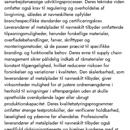
samarbejdsmæssige udviklingsprocesser. Deres tekniske viden
omfatter også krav til regulering og overholdelse af
lovgivning, således at navneskiltene opfylder
branchespecifikke standarder og certificeringskrav.
Leverandører af metalplader til navneskilt tilbyder omfattende
tilpasningsmuligheder, herunder forskellige materialer,
overfladebehandlinger, farver, skrifttyper og
monteringsmetoder, så de passer præcist til specifikke
branding- og funktionelle behov. Deres evne til supply chain-
management sikrer pålidelig indkøb af råmaterialer og
konstant tilgængelighed, hvilket reducerer risikoen for
forsinkelser og variationer i kvaliteten. Den skalerbarhed, som
leverandører af metalplader til navneskilt tilbyder, giver
virksomheder mulighed for at justere ordremængderne i
henhold til svingninger i efterspørgslen uden at skulle
opretholde overskydende lager eller ubrugt
produktionskapacitet. Deres kvalitetsstyringsprogrammer
omfatter strenge testprotokoller, der verificerer holdbarhed,
læselighed og ydeevne før afsendelse. Professionelle
leverandører af metalplader til navneskilt tilbyder også
værdifuld rådgivningstjeneste og hjælper kunderne med at