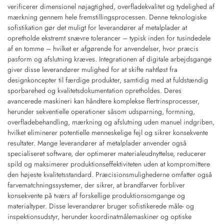
verificerer dimensionel nøjagtighed, overfladekvalitet og tydelighed af
mærkning gennem hele fremstillingsprocessen. Denne teknologiske
sofistikation gør det muligt for leverandører af metalplader at
opretholde ekstremt snævre tolerancer – typisk inden for tusindedele
af en tomme – hvilket er afgørende for anvendelser, hvor præcis
pasform og afslutning kræves. Integrationen af digitale arbejdsgange
giver disse leverandører mulighed for at skifte nahtløst fra
designkoncepter til færdige produkter, samtidig med at fuldstændig
sporbarehed og kvalitetsdokumentation opretholdes. Deres
avancerede maskineri kan håndtere komplekse flertrinsprocesser,
herunder sekventielle operationer såsom udsparning, formning,
overfladebehandling, mærkning og afslutning uden manuel indgriben,
hvilket eliminerer potentielle menneskelige fejl og sikrer konsekvente
resultater. Mange leverandører af metalplader anvender også
specialiseret software, der optimerer materialeudnyttelse, reducerer
spild og maksimerer produktionseffektiviteten uden at kompromittere
den højeste kvalitetsstandard. Præcisionsmulighederne omfatter også
farvematchningssystemer, der sikrer, at brandfarver forbliver
konsekvente på tværs af forskellige produktionsomgange og
materialtyper. Disse leverandører bruger sofistikerede måle- og
inspektionsudstyr, herunder koordinatmålemaskiner og optiske