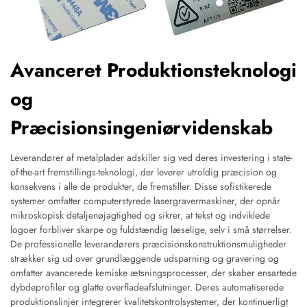
Avanceret Produktionsteknologi
og
Præcisionsingeniørvidenskab
Leverandører af metalplader adskiller sig ved deres investering i state-
of-the-art fremstillings-teknologi, der leverer utroldig præcision og
konsekvens i alle de produkter, de fremstiller. Disse sofistikerede
systemer omfatter computerstyrede lasergravermaskiner, der opnår
mikroskopisk detaljenøjagtighed og sikrer, at tekst og indviklede
logoer forbliver skarpe og fuldstændig læselige, selv i små størrelser.
De professionelle leverandørers præcisionskonstruktionsmuligheder
strækker sig ud over grundlæggende udsparning og gravering og
omfatter avancerede kemiske ætsningsprocesser, der skaber ensartede
dybdeprofiler og glatte overfladeafslutninger. Deres automatiserede
produktionslinjer integrerer kvalitetskontrolsystemer, der kontinuerligt