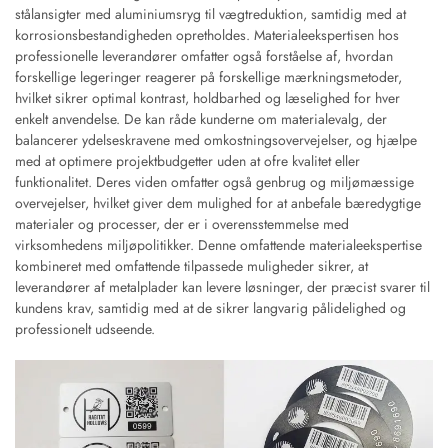
stålansigter med aluminiumsryg til vægtreduktion, samtidig med at
korrosionsbestandigheden opretholdes. Materialeekspertisen hos
professionelle leverandører omfatter også forståelse af, hvordan
forskellige legeringer reagerer på forskellige mærkningsmetoder,
hvilket sikrer optimal kontrast, holdbarhed og læselighed for hver
enkelt anvendelse. De kan råde kunderne om materialevalg, der
balancerer ydelseskravene med omkostningsovervejelser, og hjælpe
med at optimere projektbudgetter uden at ofre kvalitet eller
funktionalitet. Deres viden omfatter også genbrug og miljømæssige
overvejelser, hvilket giver dem mulighed for at anbefale bæredygtige
materialer og processer, der er i overensstemmelse med
virksomhedens miljøpolitikker. Denne omfattende materialeekspertise
kombineret med omfattende tilpassede muligheder sikrer, at
leverandører af metalplader kan levere løsninger, der præcist svarer til
kundens krav, samtidig med at de sikrer langvarig pålidelighed og
professionelt udseende.