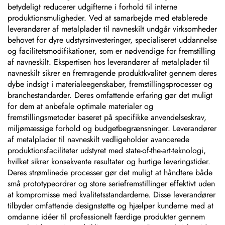
betydeligt reducerer udgifterne i forhold til interne
produktionsmuligheder. Ved at samarbejde med etablerede
leverandører af metalplader til navneskilt undgår virksomheder
behovet for dyre udstyrsinvesteringer, specialiseret uddannelse
og facilitetsmodifikationer, som er nødvendige for fremstilling
af navneskilt. Ekspertisen hos leverandører af metalplader til
navneskilt sikrer en fremragende produktkvalitet gennem deres
dybe indsigt i materialeegenskaber, fremstillingsprocesser og
branchestandarder. Deres omfattende erfaring gør det muligt
for dem at anbefale optimale materialer og
fremstillingsmetoder baseret på specifikke anvendelseskrav,
miljømæssige forhold og budgetbegrænsninger. Leverandører
af metalplader til navneskilt vedligeholder avancerede
produktionsfaciliteter udstyret med state-of-the-art-teknologi,
hvilket sikrer konsekvente resultater og hurtige leveringstider.
Deres strømlinede processer gør det muligt at håndtere både
små prototypeordrer og store seriefremstillinger effektivt uden
at kompromisse med kvalitetsstandarderne. Disse leverandører
tilbyder omfattende designstøtte og hjælper kunderne med at
omdanne idéer til professionelt færdige produkter gennem