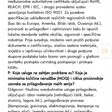
međunarodne autoritativne certifikata uključujući RoHS,
REACH, EPR i IEC, i strogo provedemo sustav
upravljanja kvalitetom ISO 9001. Za posebne
specifikacije usklađenosti različitih regionalnih tržišta
(kao što su Europa, Amerika, Bliski istok, Oceanija itd.),
proizvodi su prilagođeni i optimizirani kako bi ispunili
lokalne standarde zaštite okoliša, sigurnosti i specifične
industrije. Prije suradnje, možemo vam pružiti potpune
dokumente o certificiranju, analizu sastava materijala,
izvješća o ispitivanju učinkovitosti i druge potpune
skupove podataka kako bismo vam pomogli u glatkom
završetku postupka carinskog postupanja i pristupa
tržištu.
P: Koje usluge na zahtjev podržane su? Koja je
minimalna količina narudžbe (MOQ) i ciklus proizvodnje
uzoraka za prilagođavanje malih serija?
Odgovor: Nudimo sveobuhvatne usluge prilagođene,
uključujući izbor materijala (nehrđajući čelik, bakar,
aluminij, legura itd.), prilagođavanje procesa
(štampiranje, graviranje, elektrotapiranje, štampanje na
svilenoj ploči, lasersko graviranje itd.), prilagodbu