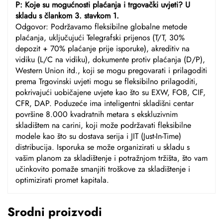
P: Koje su mogućnosti plaćanja i trgovački uvjeti? U
skladu s člankom 3. stavkom 1.
Odgovor: Podržavamo fleksibilne globalne metode
plaćanja, uključujući Telegrafski prijenos (T/T, 30%
depozit + 70% plaćanje prije isporuke), akreditiv na
vidiku (L/C na vidiku), dokumente protiv plaćanja (D/P),
Western Union itd., koji se mogu pregovarati i prilagoditi
prema Trgovinski uvjeti mogu se fleksibilno prilagoditi,
pokrivajući uobičajene uvjete kao što su EXW, FOB, CIF,
CFR, DAP. Poduzeće ima inteligentni skladišni centar
površine 8.000 kvadratnih metara s ekskluzivnim
skladištem na carini, koji može podržavati fleksibilne
modele kao što su dostava serija i JIT (Just-In-Time)
distribucija. Isporuka se može organizirati u skladu s
vašim planom za skladištenje i potražnjom tržišta, što vam
učinkovito pomaže smanjiti troškove za skladištenje i
optimizirati promet kapitala.
Srodni proizvodi