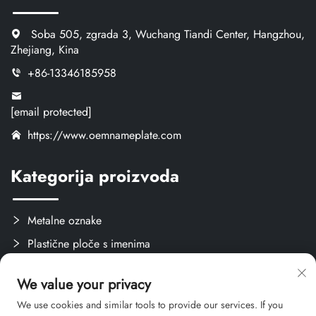
Soba 505, zgrada 3, Wuchang Tiandi Center, Hangzhou,
Zhejiang, Kina
+86-13346185958
[email protected]
https://www.oemnameplate.com
Kategorija proizvoda
Metalne oznake
Plastične ploče s imenima
Oznake i naljepnice
We value your privacy
Stvari za obuku
We use cookies and similar tools to provide our services. If you