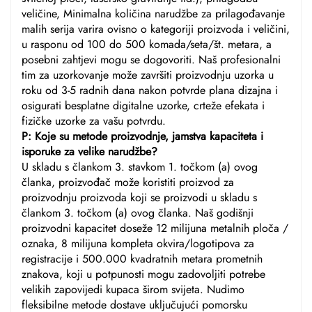
veličine, Minimalna količina narudžbe za prilagođavanje
malih serija varira ovisno o kategoriji proizvoda i veličini,
u rasponu od 100 do 500 komada/seta/št. metara, a
posebni zahtjevi mogu se dogovoriti. Naš profesionalni
tim za uzorkovanje može završiti proizvodnju uzorka u
roku od 3-5 radnih dana nakon potvrde plana dizajna i
osigurati besplatne digitalne uzorke, crteže efekata i
fizičke uzorke za vašu potvrdu.
P: Koje su metode proizvodnje, jamstva kapaciteta i
isporuke za velike narudžbe?
U skladu s člankom 3. stavkom 1. točkom (a) ovog
članka, proizvođač može koristiti proizvod za
proizvodnju proizvoda koji se proizvodi u skladu s
člankom 3. točkom (a) ovog članka. Naš godišnji
proizvodni kapacitet doseže 12 milijuna metalnih ploča /
oznaka, 8 milijuna kompleta okvira/logotipova za
registracije i 500.000 kvadratnih metara prometnih
znakova, koji u potpunosti mogu zadovoljiti potrebe
velikih zapovijedi kupaca širom svijeta. Nudimo
fleksibilne metode dostave uključujući pomorsku