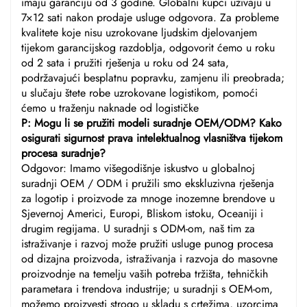
imaju garanciju od 3 godine. Globalni kupci uživaju u
7×12 sati nakon prodaje usluge odgovora. Za probleme
kvalitete koje nisu uzrokovane ljudskim djelovanjem
tijekom garancijskog razdoblja, odgovorit ćemo u roku
od 2 sata i pružiti rješenja u roku od 24 sata,
podržavajući besplatnu popravku, zamjenu ili preobrada;
u slučaju štete robe uzrokovane logistikom, pomoći
ćemo u traženju naknade od logističke
P: Mogu li se pružiti modeli suradnje OEM/ODM? Kako
osigurati sigurnost prava intelektualnog vlasništva tijekom
procesa suradnje?
Odgovor: Imamo višegodišnje iskustvo u globalnoj
suradnji OEM / ODM i pružili smo ekskluzivna rješenja
za logotip i proizvode za mnoge inozemne brendove u
Sjevernoj Americi, Europi, Bliskom istoku, Oceaniji i
drugim regijama. U suradnji s ODM-om, naš tim za
istraživanje i razvoj može pružiti usluge punog procesa
od dizajna proizvoda, istraživanja i razvoja do masovne
proizvodnje na temelju vaših potreba tržišta, tehničkih
parametara i trendova industrije; u suradnji s OEM-om,
možemo proizvesti strogo u skladu s crtežima, uzorcima