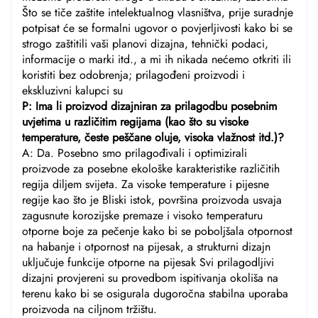
Što se tiče zaštite intelektualnog vlasništva, prije suradnje
potpisat će se formalni ugovor o povjerljivosti kako bi se
strogo zaštitili vaši planovi dizajna, tehnički podaci,
informacije o marki itd., a mi ih nikada nećemo otkriti ili
koristiti bez odobrenja; prilagođeni proizvodi i
ekskluzivni kalupci su
P: Ima li proizvod dizajniran za prilagodbu posebnim
uvjetima u različitim regijama (kao što su visoke
temperature, česte peščane oluje, visoka vlažnost itd.)?
A: Da. Posebno smo prilagođivali i optimizirali
proizvode za posebne ekološke karakteristike različitih
regija diljem svijeta. Za visoke temperature i pijesne
regije kao što je Bliski istok, površina proizvoda usvaja
zagusnute korozijske premaze i visoko temperaturu
otporne boje za pečenje kako bi se poboljšala otpornost
na habanje i otpornost na pijesak, a strukturni dizajn
uključuje funkcije otporne na pijesak Svi prilagodljivi
dizajni provjereni su provedbom ispitivanja okoliša na
terenu kako bi se osigurala dugoročna stabilna uporaba
proizvoda na ciljnom tržištu.