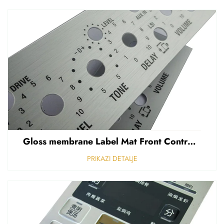
Gloss membrane Label Mat Front Control Panel Sticker Refuziran polikarbonat Grafički prekriven
PRIKAZI DETALJE