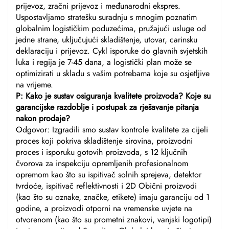
prijevoz, zračni prijevoz i međunarodni ekspres.
Uspostavljamo stratešku suradnju s mnogim poznatim
globalnim logističkim poduzećima, pružajući usluge od
jedne strane, uključujući skladištenje, utovar, carinsku
deklaraciju i prijevoz. Cykl isporuke do glavnih svjetskih
luka i regija je 7-45 dana, a logistički plan može se
optimizirati u skladu s vašim potrebama koje su osjetljive
na vrijeme.
P: Kako je sustav osiguranja kvalitete proizvoda? Koje su
garancijske razdoblje i postupak za rješavanje pitanja
nakon prodaje?
Odgovor: Izgradili smo sustav kontrole kvalitete za cijeli
proces koji pokriva skladištenje sirovina, proizvodni
proces i isporuku gotovih proizvoda, s 12 ključnih
čvorova za inspekciju opremljenih profesionalnom
opremom kao što su ispitivač solnih sprejeva, detektor
tvrdoće, ispitivač reflektivnosti i 2D Obični proizvodi
(kao što su oznake, značke, etikete) imaju garanciju od 1
godine, a proizvodi otporni na vremenske uvjete na
otvorenom (kao što su prometni znakovi, vanjski logotipi)