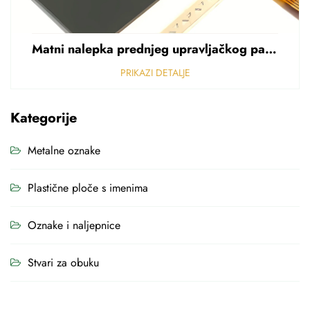
Matni nalepka prednjeg upravljačkog panela Perforirani nalepka od polikarbonata od PVC-a debljine 0,25 mm
PRIKAZI DETALJE
Kategorije
Metalne oznake
Plastične ploče s imenima
Oznake i naljepnice
Stvari za obuku