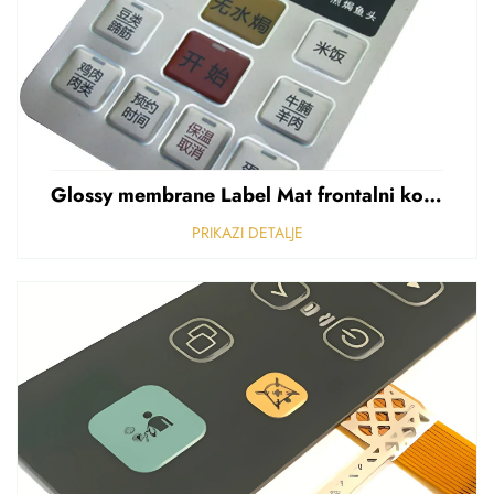
Glossy membrane Label Mat frontalni kontrolni panel Sticker Refuziran polikarbonat Grafički preklapanje
PRIKAZI DETALJE