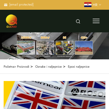
[email protected]
HR
>
>
Početna>
Proizvodi
Oznake i naljepnice
Epoxi naljepnice