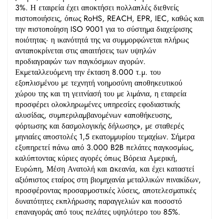
3%. Η εταιρεία έχει αποκτήσει πολλαπλές διεθνείς
πιστοποιήσεις, όπως RoHS, REACH, EPR, IEC, καθώς και
την πιστοποίηση ISO 9001 για το σύστημα διαχείρισης
ποιότητας· η ικανότητά της να συμμορφώνεται πλήρως
ανταποκρίνεται στις απαιτήσεις των υψηλών
προδιαγραφών των παγκόσμιων αγορών.
Εκμεταλλευόμενη την έκταση 8.000 τ.μ. του
εξοπλισμένου με τεχνητή νοημοσύνη αποθηκευτικού
χώρου της και τη γειτνίασή του με λιμάνια, η εταιρεία
προσφέρει ολοκληρωμένες υπηρεσίες εφοδιαστικής
αλυσίδας, συμπεριλαμβανομένων «αποθήκευσης,
φόρτωσης και δασμολογικής δήλωσης», με σταθερές
μηνιαίες αποστολές 1,5 εκατομμυρίου τεμαχίων. Σήμερα
εξυπηρετεί πάνω από 3.000 B2B πελάτες παγκοσμίως,
καλύπτοντας κύριες αγορές όπως Βόρεια Αμερική,
Ευρώπη, Μέση Ανατολή και Ωκεανία, και έχει καταστεί
αξιόπιστος εταίρος στη βιομηχανία μεταλλικών πινακίδων,
προσφέροντας προσαρμοστικές λύσεις, αποτελεσματικές
δυνατότητες εκπλήρωσης παραγγελιών και ποσοστό
επαναγοράς από τους πελάτες υψηλότερο του 85%.