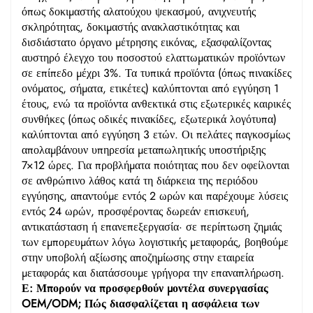
όπως δοκιμαστής αλατούχου ψεκασμού, ανιχνευτής
σκληρότητας, δοκιμαστής ανακλαστικότητας και
δισδιάστατο όργανο μέτρησης εικόνας, εξασφαλίζοντας
αυστηρό έλεγχο του ποσοστού ελαττωματικών προϊόντων
σε επίπεδο μέχρι 3%. Τα τυπικά προϊόντα (όπως πινακίδες
ονόματος, σήματα, ετικέτες) καλύπτονται από εγγύηση 1
έτους, ενώ τα προϊόντα ανθεκτικά στις εξωτερικές καιρικές
συνθήκες (όπως οδικές πινακίδες, εξωτερικά λογότυπα)
καλύπτονται από εγγύηση 3 ετών. Οι πελάτες παγκοσμίως
απολαμβάνουν υπηρεσία μεταπωλητικής υποστήριξης
7×12 ώρες. Για προβλήματα ποιότητας που δεν οφείλονται
σε ανθρώπινο λάθος κατά τη διάρκεια της περιόδου
εγγύησης, απαντούμε εντός 2 ωρών και παρέχουμε λύσεις
εντός 24 ωρών, προσφέροντας δωρεάν επισκευή,
αντικατάσταση ή επανεπεξεργασία· σε περίπτωση ζημιάς
των εμπορευμάτων λόγω λογιστικής μεταφοράς, βοηθούμε
στην υποβολή αξίωσης αποζημίωσης στην εταιρεία
μεταφοράς και διατάσσουμε γρήγορα την επαναπλήρωση.
Ε: Μπορούν να προσφερθούν μοντέλα συνεργασίας
OEM/ODM; Πώς διασφαλίζεται η ασφάλεια των