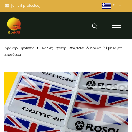
[email protected]
EL
>
Αρχική>
Προϊόντα
Κόλλες Ρητίνης Εποξειδίου & Κόλλες PU με Κυρτή
Επιφάνεια