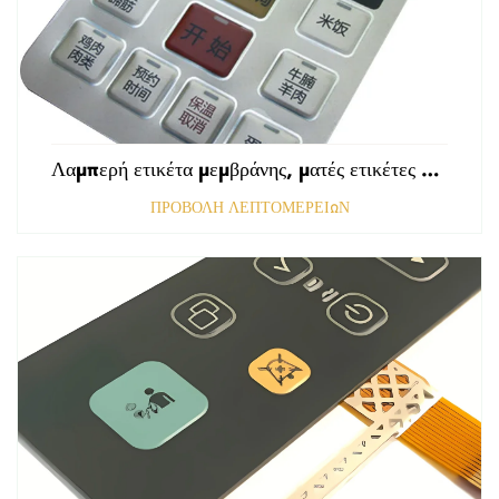
Λαμπερή ετικέτα μεμβράνης, ματές ετικέτες εμπρόσθιου πίνακα ελέγχου, ανάγλυφες ετικέτες πολυκαρβονικού, γραφικές επικαλύψεις
ΠΡΟΒΟΛΗ ΛΕΠΤΟΜΕΡΕΙΩΝ