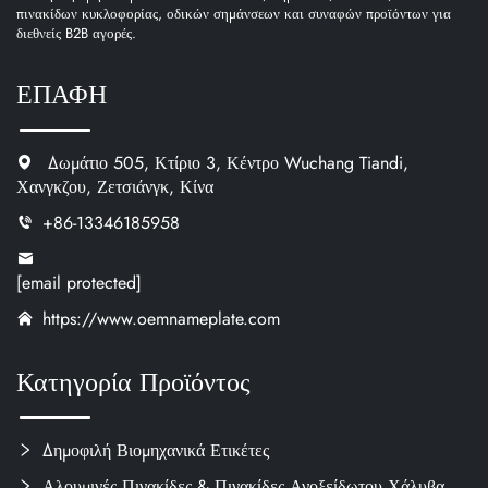
πινακίδων κυκλοφορίας, οδικών σημάνσεων και συναφών προϊόντων για
διεθνείς B2B αγορές.
ΕΠΑΦΗ
Δωμάτιο 505, Κτίριο 3, Κέντρο Wuchang Tiandi,
Χανγκζου, Ζετσιάνγκ, Κίνα
+86-13346185958
[email protected]
https://www.oemnameplate.com
Κατηγορία Προϊόντος
Δημοφιλή Βιομηχανικά Ετικέτες
Αλουμινές Πινακίδες & Πινακίδες Ανοξείδωτου Χάλυβα