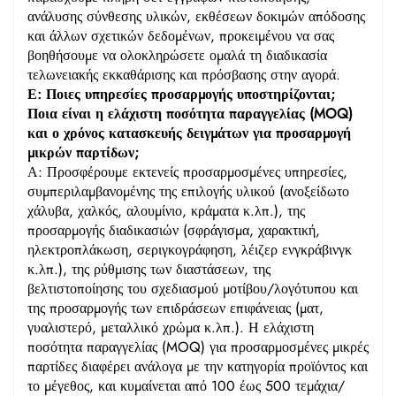
ανάλυσης σύνθεσης υλικών, εκθέσεων δοκιμών απόδοσης
και άλλων σχετικών δεδομένων, προκειμένου να σας
βοηθήσουμε να ολοκληρώσετε ομαλά τη διαδικασία
τελωνειακής εκκαθάρισης και πρόσβασης στην αγορά.
Ε: Ποιες υπηρεσίες προσαρμογής υποστηρίζονται;
Ποια είναι η ελάχιστη ποσότητα παραγγελίας (MOQ)
και ο χρόνος κατασκευής δειγμάτων για προσαρμογή
μικρών παρτίδων;
Α: Προσφέρουμε εκτενείς προσαρμοσμένες υπηρεσίες,
συμπεριλαμβανομένης της επιλογής υλικού (ανοξείδωτο
χάλυβα, χαλκός, αλουμίνιο, κράματα κ.λπ.), της
προσαρμογής διαδικασιών (σφράγισμα, χαρακτική,
ηλεκτροπλάκωση, σεριγκογράφηση, λέιζερ ενγκράβινγκ
κ.λπ.), της ρύθμισης των διαστάσεων, της
βελτιστοποίησης του σχεδιασμού μοτίβου/λογότυπου και
της προσαρμογής των επιδράσεων επιφάνειας (ματ,
γυαλιστερό, μεταλλικό χρώμα κ.λπ.). Η ελάχιστη
ποσότητα παραγγελίας (MOQ) για προσαρμοσμένες μικρές
παρτίδες διαφέρει ανάλογα με την κατηγορία προϊόντος και
το μέγεθος, και κυμαίνεται από 100 έως 500 τεμάχια/