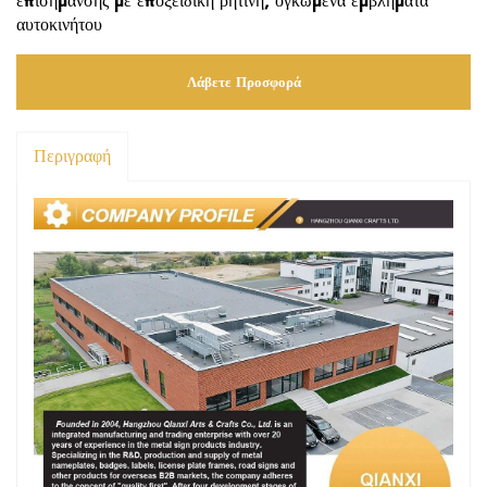
επισήμανσης με εποξειδική ρητίνη, ογκωμένα εμβλήματα
αυτοκινήτου
Λάβετε Προσφορά
Περιγραφή