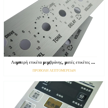
Λαμπερή ετικέτα μεμβράνης, ματές ετικέτες εμπρόσθιου πίνακα ελέγχου, ανάγλυφη γραφική επικάλυψη πολυκαρβονικού
ΠΡΟΒΟΛΗ ΛΕΠΤΟΜΕΡΕΙΩΝ