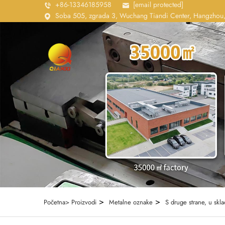
+86-13346185958
[email protected]
Soba 505, zgrada 3, Wuchang Tiandi Center, Hangzhou,
>
>
Početna>
Proizvodi
Metalne oznake
S druge strane, u skl