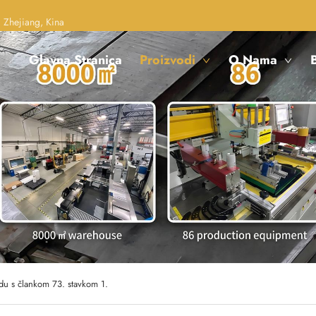
 Zhejiang, Kina
Glavna Stranica
Proizvodi
O Nama
B
adu s člankom 73. stavkom 1.