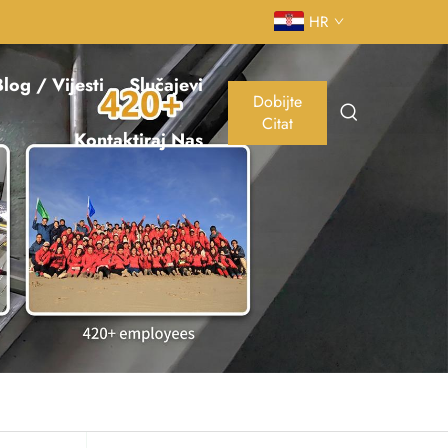
HR
log / Vijesti
Slučajevi
Dobijte
Citat
Kontaktiraj Nas