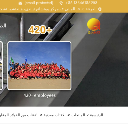
[email protected]
+86-13346185958
الغرفة ٥٠٥، المبنى ٣، مركز ووتشانغ تياندي، هانغتشو، تشجيانغ، الصين
الص
>
>
الرئيسية >
المنتجات
لافتات معدنية
لافتات من الفولاذ المقاو