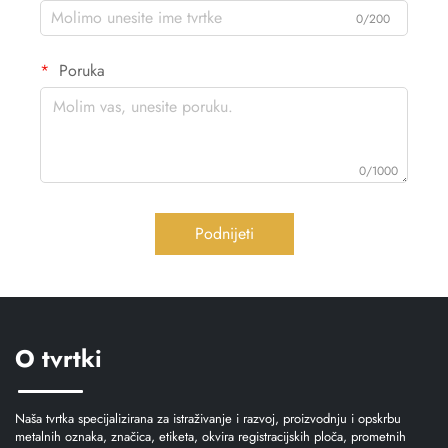
0/200
Poruka
0/1000
Podnijeti
O tvrtki
Naša tvrtka specijalizirana za istraživanje i razvoj, proizvodnju i opskrbu
metalnih oznaka, značica, etiketa, okvira registracijskih ploča, prometnih