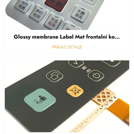
Glossy membrane Label Mat frontalni kontrolni panel Sticker Refuziran polikarbonat Grafički preklapanje
PRIKAZI DETALJE