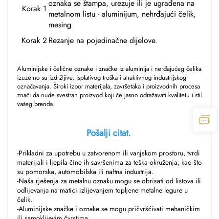
oznaka se štampa, urezuje ili je ugrađena na
Korak 1
metalnom listu - aluminijum, nehrđajući čelik,
mesing
Korak 2
Rezanje na pojedinačne dijelove.
Aluminijske i čelične oznake i značke iz aluminija i nerđajućeg čelika 
izuzetno su izdržljive, isplativog troška i atraktivnog industrijskog 
označavanja. Široki izbor materijala, završetaka i proizvodnih procesa 
znači da nude svestran proizvod koji će jasno odražavati kvalitetu i stil 
vašeg brenda. 
Pošalji citat. 
-Prikladni za upotrebu u zatvorenom ili vanjskom prostoru, tvrdi 
materijali i ljepila čine ih savršenima za teška okruženja, kao što 
su pomorska, automobilska ili naftna industrija. 
-Naša rješenja za metalnu oznaku mogu se obrisati od listova ili 
odlijevanja na matici izlijevanjem topljene metalne legure u 
čelik. 
-Aluminijske značke i oznake se mogu pričvršćivati mehaničkim 
ili samoklijevim čvrstima. 