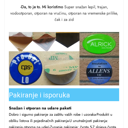
-Da, to je to. Mi koristimo
Super snažan lepil, trajan,
vodootporan, otporan na vrućinu, otporan na vremenske prilike,
čak i za zid
Pakiranje i isporuka
Snažan i otporan na udare
paketi
Dobro i sigurno pakiranje za zaštitu vaših robe i uzoraka-Produkti u
obliku listova ili pojedinačnih pakiranja-U unutrašnjosti pakiranja:
pakiranja otporna na udari-Zunanje pakiranje: čvrsta 5-7 slojeva čvrsta