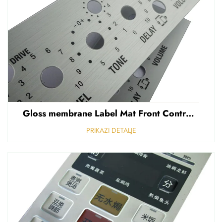
Gloss membrane Label Mat Front Control Panel Sticker Refuziran polikarbonat Grafički prekriven
PRIKAZI DETALJE