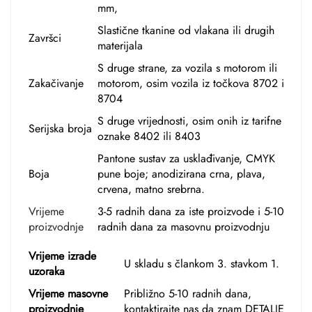
mm,
Slastične tkanine od vlakana ili drugih
Završci
materijala
S druge strane, za vozila s motorom ili
Zakačivanje
motorom, osim vozila iz točkova 8702 i
8704
S druge vrijednosti, osim onih iz tarifne
Serijska broja
oznake 8402 ili 8403
Pantone sustav za usklađivanje, CMYK
Boja
pune boje; anodizirana crna, plava,
crvena, matno srebrna.
Vrijeme
3-5 radnih dana za iste proizvode i 5-10
proizvodnje
radnih dana za masovnu proizvodnju
Vrijeme izrade
U skladu s člankom 3. stavkom 1.
uzoraka
Vrijeme masovne
Približno 5-10 radnih dana,
proizvodnje
kontaktirajte nas
da znam DETALJE