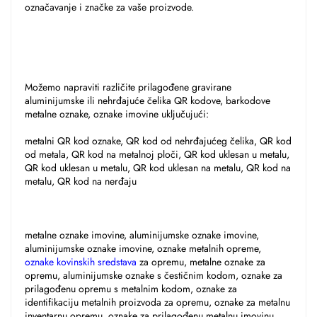
označavanje i značke za vaše proizvode. 
Možemo napraviti različite prilagođene gravirane 
aluminijumske ili nehrđajuće čelika QR kodove, barkodove 
metalne oznake, oznake imovine uključujući: 
metalni QR kod oznake, QR kod od nehrđajućeg čelika, QR kod 
od metala, QR kod na metalnoj ploči, QR kod uklesan u metalu, 
QR kod uklesan u metalu, QR kod uklesan na metalu, QR kod na 
metalu, QR kod na nerđaju 
metalne oznake imovine, aluminijumske oznake imovine, 
aluminijumske oznake imovine, oznake metalnih opreme, 
oznake kovinskih sredstava 
za opremu, metalne oznake za 
opremu, aluminijumske oznake s čestičnim kodom, oznake za 
prilagođenu opremu s metalnim kodom, oznake za 
identifikaciju metalnih proizvoda za opremu, oznake za metalnu 
inventarnu opremu, oznake za prilagođenu metalnu imovinu, 