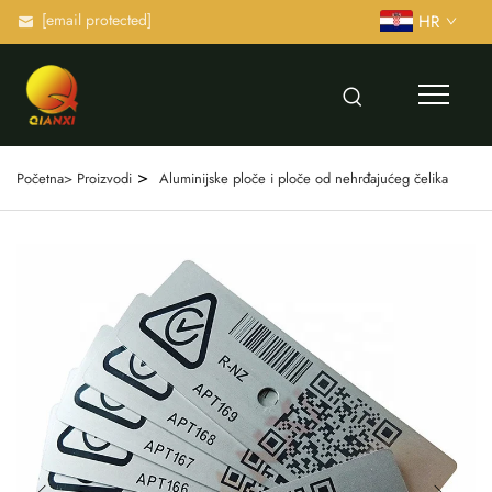
[email protected]
HR
>
Početna>
Proizvodi
Aluminijske ploče i ploče od nehrđajućeg čelika