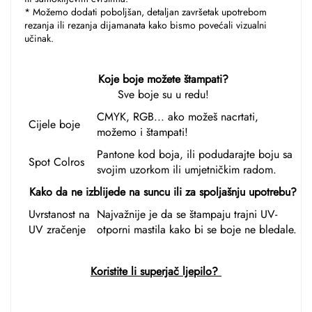
* Možemo dodati poboljšan, detaljan završetak upotrebom 
rezanja ili rezanja dijamanata kako bismo povećali vizualni 
učinak. 
Koje boje možete štampati?
Sve boje su u redu!
CMYK, RGB... ako možeš nacrtati,
Cijele boje
možemo i štampati!
Pantone kod boja, ili podudarajte boju sa
Spot Colros
svojim uzorkom ili umjetničkim radom.
Kako da ne izblijede na suncu ili za spoljašnju upotrebu?
Uvrstanost na
Najvažnije je da se štampaju trajni UV-
UV zračenje
otporni mastila kako bi se boje ne bledale.
Koristite li superjač ljepilo? 