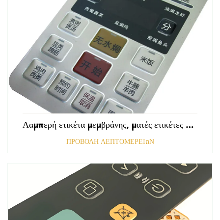
Λαμπερή ετικέτα μεμβράνης, ματές ετικέτες εμπρόσθιου πίνακα ελέγχου, ανάγλυφες ετικέτες πολυκαρβονικού, γραφικές επικαλύψεις
ΠΡΟΒΟΛΗ ΛΕΠΤΟΜΕΡΕΙΩΝ