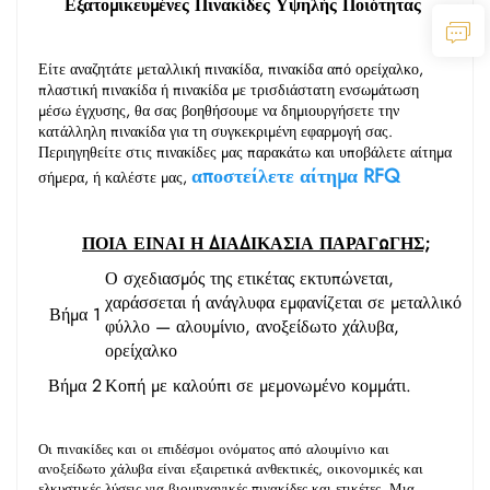
Εξατομικευμένες Πινακίδες Υψηλής Ποιότητας 
Είτε αναζητάτε μεταλλική πινακίδα, πινακίδα από ορείχαλκο, 
πλαστική πινακίδα ή πινακίδα με τρισδιάστατη ενσωμάτωση 
μέσω έγχυσης, θα σας βοηθήσουμε να δημιουργήσετε την 
κατάλληλη πινακίδα για τη συγκεκριμένη εφαρμογή σας. 
Περιηγηθείτε στις πινακίδες μας παρακάτω και υποβάλετε αίτημα 
αποστείλετε αίτημα RFQ 
σήμερα, ή καλέστε μας, 
ΠΟΙΑ ΕΙΝΑΙ Η ΔΙΑΔΙΚΑΣΙΑ ΠΑΡΑΓΩΓΗΣ;
Ο σχεδιασμός της ετικέτας εκτυπώνεται,
χαράσσεται ή ανάγλυφα εμφανίζεται σε μεταλλικό
Βήμα 1
φύλλο — αλουμίνιο, ανοξείδωτο χάλυβα,
ορείχαλκο
Βήμα 2
Κοπή με καλούπι σε μεμονωμένο κομμάτι.
Οι πινακίδες και οι επιδέσμοι ονόματος από αλουμίνιο και 
ανοξείδωτο χάλυβα είναι εξαιρετικά ανθεκτικές, οικονομικές και 
ελκυστικές λύσεις για βιομηχανικές πινακίδες και ετικέτες. Μια 