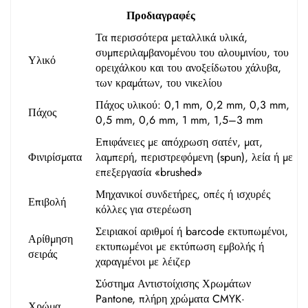
Προδιαγραφές
Τα περισσότερα μεταλλικά υλικά,
συμπεριλαμβανομένου του αλουμινίου, του
Υλικό
ορειχάλκου και του ανοξείδωτου χάλυβα,
των κραμάτων, του νικελίου
Πάχος υλικού: 0,1 mm, 0,2 mm, 0,3 mm,
Πάχος
0,5 mm, 0,6 mm, 1 mm, 1,5–3 mm
Επιφάνειες με απόχρωση σατέν, ματ,
Φινιρίσματα
λαμπερή, περιστρεφόμενη (spun), λεία ή με
επεξεργασία «brushed»
Μηχανικοί συνδετήρες, οπές ή ισχυρές
Επιβολή
κόλλες για στερέωση
Σειριακοί αριθμοί ή barcode εκτυπωμένοι,
Αρίθμηση
εκτυπωμένοι με εκτύπωση εμβολής ή
σειράς
χαραγμένοι με λέιζερ
Σύστημα Αντιστοίχισης Χρωμάτων
Pantone, πλήρη χρώματα CMYK·
Χρώμα