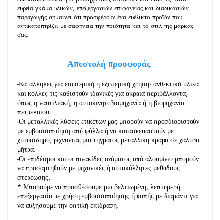
ευρεία γκάμα υλικών, επεξεργασιών επιφάνειας και διαδικασιών 
παραγωγής σημαίνει ότι προσφέρουν ένα ευέλικτο προϊόν που 
αντικατοπτρίζει με σαφήνεια την ποιότητα και το στιλ της μάρκας 
σας. 
Αποστολή προσφοράς 
-Κατάλληλες για εσωτερική ή εξωτερική χρήση· ανθεκτικά υλικά 
και κόλλες τις καθιστούν ιδανικές για ακραία περιβάλλοντα, 
όπως η ναυτιλιακή, η αυτοκινητοβιομηχανία ή η βιομηχανία 
πετρελαίου. 
-Οι μεταλλικές λύσεις ετικέτων μας μπορούν να προσδιοριστούν 
με εμβοσσοποίηση από φύλλα ή να κατασκευαστούν με 
χυτοσίδηρο, ρίχνοντας μια τήγματος μεταλλική κράμα σε χάλυβα 
μήτρα. 
-Οι επιδέσμοι και οι πινακίδες ονόματος από αλουμίνιο μπορούν 
να προσαρτηθούν με μηχανικές ή αυτοκόλλητες μεθόδους 
στερέωσης. 
* Μπορούμε να προσθέσουμε μια βελτιωμένη, λεπτομερή 
επεξεργασία με χρήση εμβοσσοποίησης ή κοπής με διαμάντι για 
να αυξήσουμε την οπτική επίδραση. 