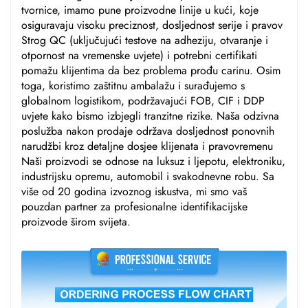
tvornice, imamo pune proizvodne linije u kući, koje
osiguravaju visoku preciznost, dosljednost serije i pravov
Strog QC (uključujući testove na adheziju, otvaranje i
otpornost na vremenske uvjete) i potrebni certifikati
pomažu klijentima da bez problema prođu carinu. Osim
toga, koristimo zaštitnu ambalažu i surađujemo s
globalnom logistikom, podržavajući FOB, CIF i DDP
uvjete kako bismo izbjegli tranzitne rizike. Naša odzivna
poslužba nakon prodaje održava dosljednost ponovnih
narudžbi kroz detaljne dosjee klijenata i pravovremenu
Naši proizvodi se odnose na luksuz i ljepotu, elektroniku,
industrijsku opremu, automobil i svakodnevne robu. Sa
više od 20 godina izvoznog iskustva, mi smo vaš
pouzdan partner za profesionalne identifikacijske
proizvode širom svijeta.