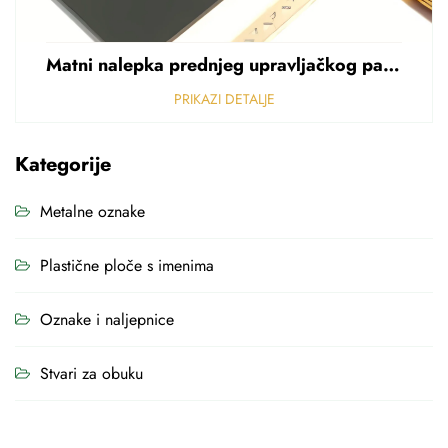
Matni nalepka prednjeg upravljačkog panela Perforirani nalepka od polikarbonata od PVC-a debljine 0,25 mm
PRIKAZI DETALJE
Kategorije
Metalne oznake
Plastične ploče s imenima
Oznake i naljepnice
Stvari za obuku