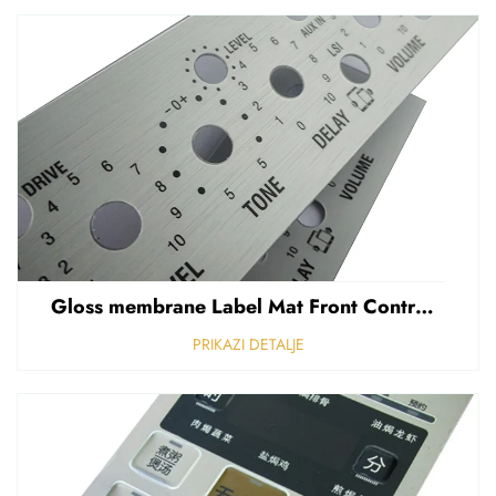
Gloss membrane Label Mat Front Control Panel Sticker Refuziran polikarbonat Grafički prekriven
PRIKAZI DETALJE