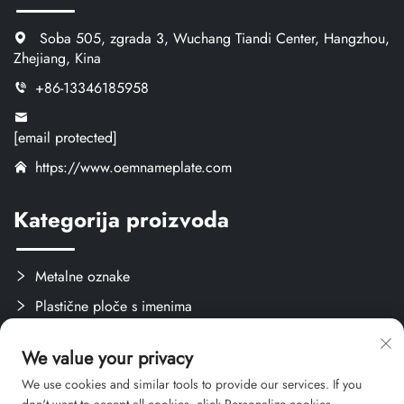
Soba 505, zgrada 3, Wuchang Tiandi Center, Hangzhou,
Zhejiang, Kina
+86-13346185958
[email protected]
https://www.oemnameplate.com
Kategorija proizvoda
Metalne oznake
Plastične ploče s imenima
Oznake i naljepnice
We value your privacy
Stvari za obuku
We use cookies and similar tools to provide our services. If you