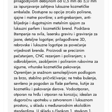
prilagodljivom debljinom od 0,5 mm do 5,0 mm
za ispunjavanje zahtjeva luksuzne kozmetičke
ambalaže. Dostupne su opcije zrcalo polirane,
sjajne i matne površine; s anti-grebanjem, anti-
blijednje i dugotrajnim metalnim sjajom za
luksuzni parfem i kozmetički brend. Podržava
štampanje na svila, lasersku graviru i graviranje za
jasne, detaljne logotipe; prilagođivane 3D,
rebrovske i luksuzne logotipe za povećanje
vrijednosti brenda. Proizvodi se preciznim
pečatanjem, CNC rezanjem i poliranjem; s
odbrobljenim, zaobljenim i poliranim rubovima za
sigurne, vrhunske kozmetičke pakovanje.
Opremljen je snažnom samolepljivom podlogom
za brzo, stabilno pričvršćivanje; ne treba bušenje,
savršeno je pogodan za flaše parfema, kutije za
kozmetiku i pakovanje darova. Vodootporan,
otporan na hrđu i otporan na koroziju; idealan za
dugoročnu upotrebu u zatvorenom i luksuznom
prostoru, u skladu s međunarodnim ekološkim
standardima. U skladu s člankom 1. stavkom 1.