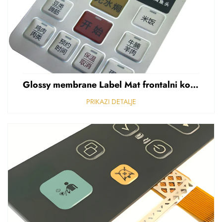
Glossy membrane Label Mat frontalni kontrolni panel Sticker Refuziran polikarbonat Grafički preklapanje
PRIKAZI DETALJE