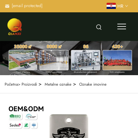
[email protected]
HR
>
>
Početna>
Proizvodi
Metalne oznake
Oznake imovine