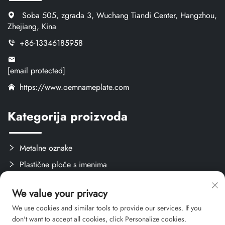
Soba 505, zgrada 3, Wuchang Tiandi Center, Hangzhou,
Zhejiang, Kina
+86-13346185958
[email protected]
https://www.oemnameplate.com
Kategorija proizvoda
Metalne oznake
Plastične ploče s imenima
Oznake i naljepnice
We value your privacy
Stvari za obuku
We use cookies and similar tools to provide our services. If you
don't want to accept all cookies, click Personalize cookies.