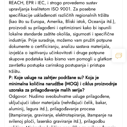
REACH, EPR i IEC, i strogo provedemo sustav
upravljanja kvalitetom ISO 9001. Za posebne
specifikacije usklađenosti različitih regionalnih tržišta
(kao što su Europa, Amerika, Bliski istok, Oceanija itd.),
proizvodi su prilagođeni i optimizirani kako bi ispunili
lokalne standarde zaštite okoliša, sigurnosti i specifične
industrije. Prije suradnje, možemo vam pružiti potpune
dokumente o certificiranju, analizu sastava materijala,
izvješća o ispitivanju učinkovitosti i druge potpune
skupove podataka kako bismo vam pomogli u glatkom
završetku postupka carinskog postupanja i pristupa
tržištu.
P: Koje usluge na zahtjev podržane su? Koja je
minimalna količina narudžbe (MOQ) i ciklus proizvodnje
uzoraka za prilagođavanje malih serija?
Odgovor: Nudimo sveobuhvatne usluge prilagođene,
uključujući izbor materijala (nehrđajući čelik, bakar,
aluminij, legura itd.), prilagođavanje procesa
(štampiranje, graviranje, elektrotapiranje, štampanje na
svilenoj ploči, lasersko graviranje itd.), prilagodbu