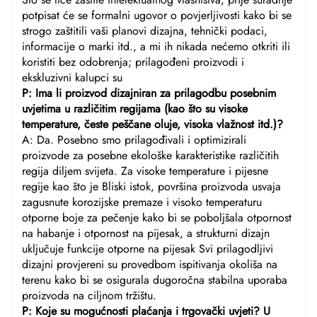
potpisat će se formalni ugovor o povjerljivosti kako bi se
strogo zaštitili vaši planovi dizajna, tehnički podaci,
informacije o marki itd., a mi ih nikada nećemo otkriti ili
koristiti bez odobrenja; prilagođeni proizvodi i
ekskluzivni kalupci su
P: Ima li proizvod dizajniran za prilagodbu posebnim
uvjetima u različitim regijama (kao što su visoke
temperature, česte peščane oluje, visoka vlažnost itd.)?
A: Da. Posebno smo prilagođivali i optimizirali
proizvode za posebne ekološke karakteristike različitih
regija diljem svijeta. Za visoke temperature i pijesne
regije kao što je Bliski istok, površina proizvoda usvaja
zagusnute korozijske premaze i visoko temperaturu
otporne boje za pečenje kako bi se poboljšala otpornost
na habanje i otpornost na pijesak, a strukturni dizajn
uključuje funkcije otporne na pijesak Svi prilagodljivi
dizajni provjereni su provedbom ispitivanja okoliša na
terenu kako bi se osigurala dugoročna stabilna uporaba
proizvoda na ciljnom tržištu.
P: Koje su mogućnosti plaćanja i trgovački uvjeti? U