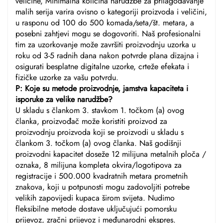
veličine, Minimalna količina narudžbe za prilagođavanje
malih serija varira ovisno o kategoriji proizvoda i veličini,
u rasponu od 100 do 500 komada/seta/št. metara, a
posebni zahtjevi mogu se dogovoriti. Naš profesionalni
tim za uzorkovanje može završiti proizvodnju uzorka u
roku od 3-5 radnih dana nakon potvrde plana dizajna i
osigurati besplatne digitalne uzorke, crteže efekata i
fizičke uzorke za vašu potvrdu.
P: Koje su metode proizvodnje, jamstva kapaciteta i
isporuke za velike narudžbe?
U skladu s člankom 3. stavkom 1. točkom (a) ovog
članka, proizvođač može koristiti proizvod za
proizvodnju proizvoda koji se proizvodi u skladu s
člankom 3. točkom (a) ovog članka. Naš godišnji
proizvodni kapacitet doseže 12 milijuna metalnih ploča /
oznaka, 8 milijuna kompleta okvira/logotipova za
registracije i 500.000 kvadratnih metara prometnih
znakova, koji u potpunosti mogu zadovoljiti potrebe
velikih zapovijedi kupaca širom svijeta. Nudimo
fleksibilne metode dostave uključujući pomorsku
prijevoz, zračni prijevoz i međunarodni ekspres.