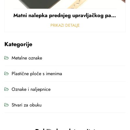
Matni nalepka prednjeg upravljačkog panela Perforirani nalepka od polikarbonata od PVC-a debljine 0,25 mm
PRIKAZI DETALJE
Kategorije
Metalne oznake
Plastične ploče s imenima
Oznake i naljepnice
Stvari za obuku