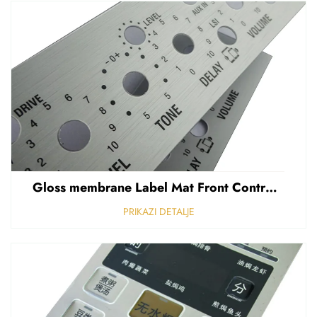
Gloss membrane Label Mat Front Control Panel Sticker Refuziran polikarbonat Grafički prekriven
PRIKAZI DETALJE