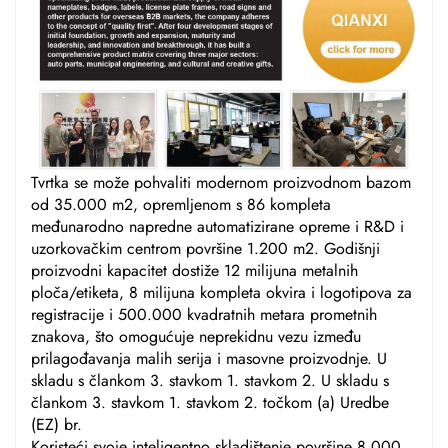
Tvrtka se može pohvaliti modernom proizvodnom bazom
od 35.000 m2, opremljenom s 86 kompleta
međunarodno napredne automatizirane opreme i R&D i
uzorkovačkim centrom površine 1.200 m2. Godišnji
proizvodni kapacitet dostiže 12 milijuna metalnih
ploča/etiketa, 8 milijuna kompleta okvira i logotipova za
registracije i 500.000 kvadratnih metara prometnih
znakova, što omogućuje neprekidnu vezu između
prilagođavanja malih serija i masovne proizvodnje. U
skladu s člankom 3. stavkom 1. stavkom 2. U skladu s
člankom 3. stavkom 1. stavkom 2. točkom (a) Uredbe
(EZ) br.
Koristeći svoje inteligentno skladištenje površine 8.000