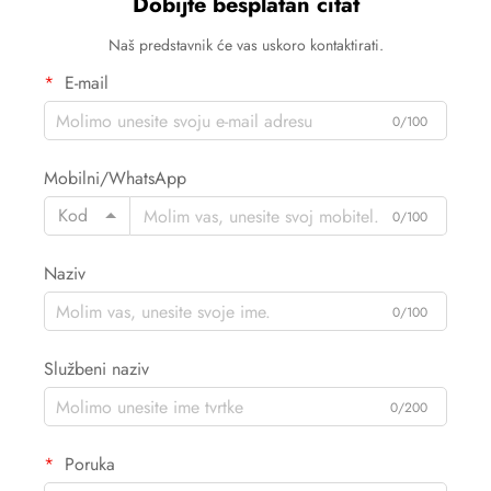
Dobijte besplatan citat
Naš predstavnik će vas uskoro kontaktirati.
E-mail
0/100
Mobilni/WhatsApp
Kod
0/100
Naziv
0/100
Službeni naziv
0/200
Poruka