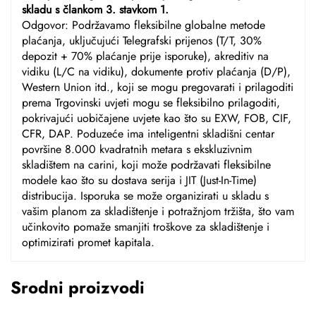
skladu s člankom 3. stavkom 1.
Odgovor: Podržavamo fleksibilne globalne metode
plaćanja, uključujući Telegrafski prijenos (T/T, 30%
depozit + 70% plaćanje prije isporuke), akreditiv na
vidiku (L/C na vidiku), dokumente protiv plaćanja (D/P),
Western Union itd., koji se mogu pregovarati i prilagoditi
prema Trgovinski uvjeti mogu se fleksibilno prilagoditi,
pokrivajući uobičajene uvjete kao što su EXW, FOB, CIF,
CFR, DAP. Poduzeće ima inteligentni skladišni centar
površine 8.000 kvadratnih metara s ekskluzivnim
skladištem na carini, koji može podržavati fleksibilne
modele kao što su dostava serija i JIT (Just-In-Time)
distribucija. Isporuka se može organizirati u skladu s
vašim planom za skladištenje i potražnjom tržišta, što vam
učinkovito pomaže smanjiti troškove za skladištenje i
optimizirati promet kapitala.
Srodni proizvodi