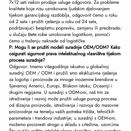
7×12 sati nakon prodaje usluge odgovora. Za probleme
kvalitete koje nisu uzrokovane ljudskim djelovanjem
tijekom garancijskog razdoblja, odgovorit ćemo u roku
od 2 sata i pružiti rješenja u roku od 24 sata,
podržavajući besplatnu popravku, zamjenu ili preobrada;
u slučaju štete robe uzrokovane logistikom, pomoći
ćemo u traženju naknade od logističke
P: Mogu li se pružiti modeli suradnje OEM/ODM? Kako
osigurati sigurnost prava intelektualnog vlasništva tijekom
procesa suradnje?
Odgovor: Imamo višegodišnje iskustvo u globalnoj
suradnji OEM / ODM i pružili smo ekskluzivna rješenja
za logotip i proizvode za mnoge inozemne brendove u
Sjevernoj Americi, Europi, Bliskom istoku, Oceaniji i
drugim regijama. U suradnji s ODM-om, naš tim za
istraživanje i razvoj može pružiti usluge punog procesa
od dizajna proizvoda, istraživanja i razvoja do masovne
proizvodnje na temelju vaših potreba tržišta, tehničkih
parametara i trendova industrije; u suradnji s OEM-om,
možemo proizvesti strogo u skladu s crtežima, uzorcima
Što se tiče zaštite intelektualnog vlasništva, prije suradnje