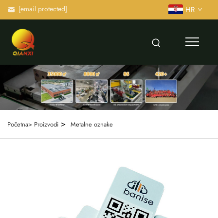
[email protected]
HR
>
Početna>
Proizvodi
Metalne oznake