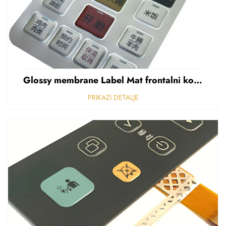
Glossy membrane Label Mat frontalni kontrolni panel Sticker Refuziran polikarbonat Grafički preklapanje
PRIKAZI DETALJE