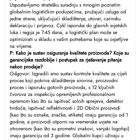
Uspostavljamo stratešku suradnju s mnogim poznatim
globalnim logističkim poduzećima, pružajući usluge od
jedne strane, uključujući skladištenje, utovar, carinsku
deklaraciju i prijevoz. Cykl isporuke do glavnih svjetskih
luka i regija je 7-45 dana, a logistički plan može se
optimizirati u skladu s vašim potrebama koje su osjetljive
na vrijeme.
P: Kako je sustav osiguranja kvalitete proizvoda? Koje su
garancijske razdoblje i postupak za rješavanje pitanja
nakon prodaje?
Odgovor: Izgradili smo sustav kontrole kvalitete za cijeli
proces koji pokriva skladištenje sirovina, proizvodni
proces i isporuku gotovih proizvoda, s 12 ključnih
čvorova za inspekciju opremljenih profesionalnom
opremom kao što su ispitivač solnih sprejeva, detektor
tvrdoće, ispitivač reflektivnosti i 2D Obični proizvodi
(kao što su oznake, značke, etikete) imaju garanciju od 1
godine, a proizvodi otporni na vremenske uvjete na
otvorenom (kao što su prometni znakovi, vanjski logotipi)
imaju garanciju od 3 godine. Globalni kupci uživaju u