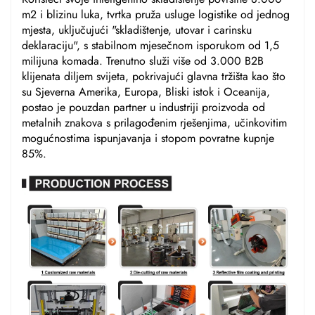
m2 i blizinu luka, tvrtka pruža usluge logistike od jednog
mjesta, uključujući "skladištenje, utovar i carinsku
deklaraciju", s stabilnom mjesečnom isporukom od 1,5
milijuna komada. Trenutno služi više od 3.000 B2B
klijenata diljem svijeta, pokrivajući glavna tržišta kao što
su Sjeverna Amerika, Europa, Bliski istok i Oceanija,
postao je pouzdan partner u industriji proizvoda od
metalnih znakova s prilagođenim rješenjima, učinkovitim
mogućnostima ispunjavanja i stopom povratne kupnje
85%.