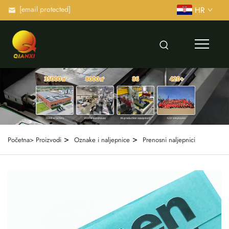
[email protected]
HR
>
>
Početna>
Proizvodi
Oznake i naljepnice
Prenosni naljepnici