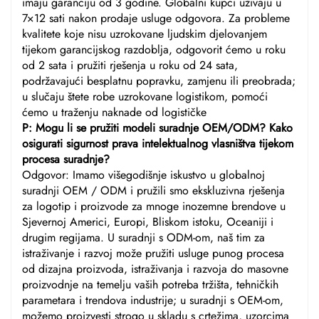
imaju garanciju od 3 godine. Globalni kupci uživaju u
7×12 sati nakon prodaje usluge odgovora. Za probleme
kvalitete koje nisu uzrokovane ljudskim djelovanjem
tijekom garancijskog razdoblja, odgovorit ćemo u roku
od 2 sata i pružiti rješenja u roku od 24 sata,
podržavajući besplatnu popravku, zamjenu ili preobrada;
u slučaju štete robe uzrokovane logistikom, pomoći
ćemo u traženju naknade od logističke
P: Mogu li se pružiti modeli suradnje OEM/ODM? Kako
osigurati sigurnost prava intelektualnog vlasništva tijekom
procesa suradnje?
Odgovor: Imamo višegodišnje iskustvo u globalnoj
suradnji OEM / ODM i pružili smo ekskluzivna rješenja
za logotip i proizvode za mnoge inozemne brendove u
Sjevernoj Americi, Europi, Bliskom istoku, Oceaniji i
drugim regijama. U suradnji s ODM-om, naš tim za
istraživanje i razvoj može pružiti usluge punog procesa
od dizajna proizvoda, istraživanja i razvoja do masovne
proizvodnje na temelju vaših potreba tržišta, tehničkih
parametara i trendova industrije; u suradnji s OEM-om,
možemo proizvesti strogo u skladu s crtežima, uzorcima