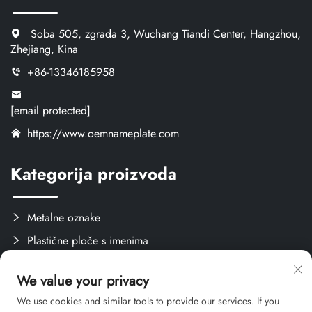
Soba 505, zgrada 3, Wuchang Tiandi Center, Hangzhou,
Zhejiang, Kina
+86-13346185958
[email protected]
https://www.oemnameplate.com
Kategorija proizvoda
Metalne oznake
Plastične ploče s imenima
Oznake i naljepnice
We value your privacy
Stvari za obuku
We use cookies and similar tools to provide our services. If you