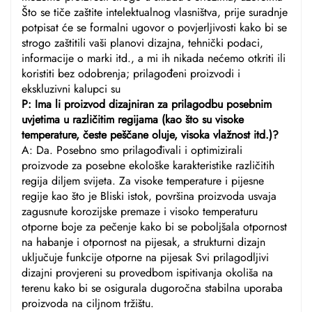
Što se tiče zaštite intelektualnog vlasništva, prije suradnje
potpisat će se formalni ugovor o povjerljivosti kako bi se
strogo zaštitili vaši planovi dizajna, tehnički podaci,
informacije o marki itd., a mi ih nikada nećemo otkriti ili
koristiti bez odobrenja; prilagođeni proizvodi i
ekskluzivni kalupci su
P: Ima li proizvod dizajniran za prilagodbu posebnim
uvjetima u različitim regijama (kao što su visoke
temperature, česte peščane oluje, visoka vlažnost itd.)?
A: Da. Posebno smo prilagođivali i optimizirali
proizvode za posebne ekološke karakteristike različitih
regija diljem svijeta. Za visoke temperature i pijesne
regije kao što je Bliski istok, površina proizvoda usvaja
zagusnute korozijske premaze i visoko temperaturu
otporne boje za pečenje kako bi se poboljšala otpornost
na habanje i otpornost na pijesak, a strukturni dizajn
uključuje funkcije otporne na pijesak Svi prilagodljivi
dizajni provjereni su provedbom ispitivanja okoliša na
terenu kako bi se osigurala dugoročna stabilna uporaba
proizvoda na ciljnom tržištu.