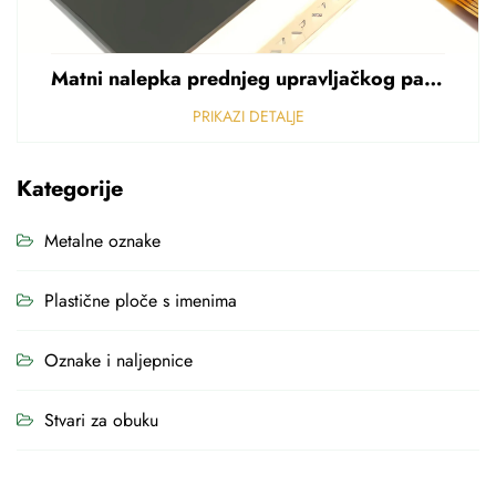
Matni nalepka prednjeg upravljačkog panela Perforirani nalepka od polikarbonata od PVC-a debljine 0,25 mm
PRIKAZI DETALJE
Kategorije
Metalne oznake
Plastične ploče s imenima
Oznake i naljepnice
Stvari za obuku