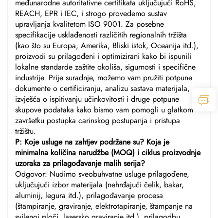
međunarodne autoritativne certifikata uključujući RoHS,
REACH, EPR i IEC, i strogo provedemo sustav
upravljanja kvalitetom ISO 9001. Za posebne
specifikacije usklađenosti različitih regionalnih tržišta
(kao što su Europa, Amerika, Bliski istok, Oceanija itd.),
proizvodi su prilagođeni i optimizirani kako bi ispunili
lokalne standarde zaštite okoliša, sigurnosti i specifične
industrije. Prije suradnje, možemo vam pružiti potpune
dokumente o certificiranju, analizu sastava materijala,
izvješća o ispitivanju učinkovitosti i druge potpune
skupove podataka kako bismo vam pomogli u glatkom
završetku postupka carinskog postupanja i pristupa
tržištu.
P: Koje usluge na zahtjev podržane su? Koja je
minimalna količina narudžbe (MOQ) i ciklus proizvodnje
uzoraka za prilagođavanje malih serija?
Odgovor: Nudimo sveobuhvatne usluge prilagođene,
uključujući izbor materijala (nehrđajući čelik, bakar,
aluminij, legura itd.), prilagođavanje procesa
(štampiranje, graviranje, elektrotapiranje, štampanje na
svilenoj ploči, lasersko graviranje itd.), prilagodbu