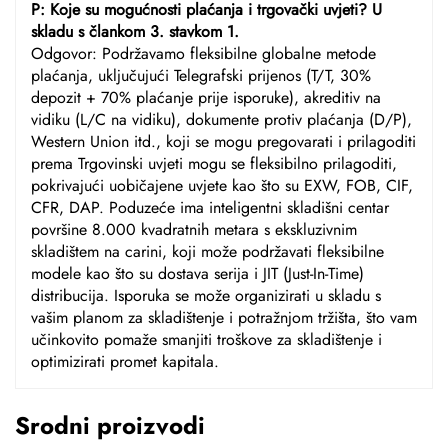
P: Koje su mogućnosti plaćanja i trgovački uvjeti? U
skladu s člankom 3. stavkom 1.
Odgovor: Podržavamo fleksibilne globalne metode
plaćanja, uključujući Telegrafski prijenos (T/T, 30%
depozit + 70% plaćanje prije isporuke), akreditiv na
vidiku (L/C na vidiku), dokumente protiv plaćanja (D/P),
Western Union itd., koji se mogu pregovarati i prilagoditi
prema Trgovinski uvjeti mogu se fleksibilno prilagoditi,
pokrivajući uobičajene uvjete kao što su EXW, FOB, CIF,
CFR, DAP. Poduzeće ima inteligentni skladišni centar
površine 8.000 kvadratnih metara s ekskluzivnim
skladištem na carini, koji može podržavati fleksibilne
modele kao što su dostava serija i JIT (Just-In-Time)
distribucija. Isporuka se može organizirati u skladu s
vašim planom za skladištenje i potražnjom tržišta, što vam
učinkovito pomaže smanjiti troškove za skladištenje i
optimizirati promet kapitala.
Srodni proizvodi