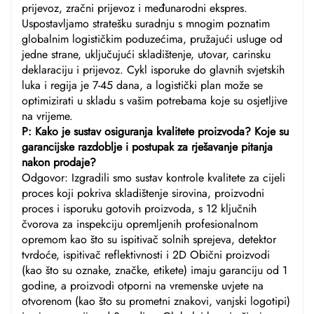
prijevoz, zračni prijevoz i međunarodni ekspres.
Uspostavljamo stratešku suradnju s mnogim poznatim
globalnim logističkim poduzećima, pružajući usluge od
jedne strane, uključujući skladištenje, utovar, carinsku
deklaraciju i prijevoz. Cykl isporuke do glavnih svjetskih
luka i regija je 7-45 dana, a logistički plan može se
optimizirati u skladu s vašim potrebama koje su osjetljive
na vrijeme.
P: Kako je sustav osiguranja kvalitete proizvoda? Koje su
garancijske razdoblje i postupak za rješavanje pitanja
nakon prodaje?
Odgovor: Izgradili smo sustav kontrole kvalitete za cijeli
proces koji pokriva skladištenje sirovina, proizvodni
proces i isporuku gotovih proizvoda, s 12 ključnih
čvorova za inspekciju opremljenih profesionalnom
opremom kao što su ispitivač solnih sprejeva, detektor
tvrdoće, ispitivač reflektivnosti i 2D Obični proizvodi
(kao što su oznake, značke, etikete) imaju garanciju od 1
godine, a proizvodi otporni na vremenske uvjete na
otvorenom (kao što su prometni znakovi, vanjski logotipi)