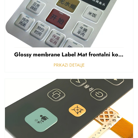
Glossy membrane Label Mat frontalni kontrolni panel Sticker Refuziran polikarbonat Grafički preklapanje
PRIKAZI DETALJE