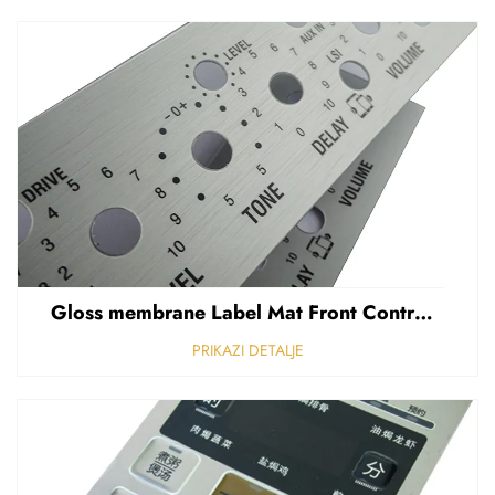
Gloss membrane Label Mat Front Control Panel Sticker Refuziran polikarbonat Grafički prekriven
PRIKAZI DETALJE