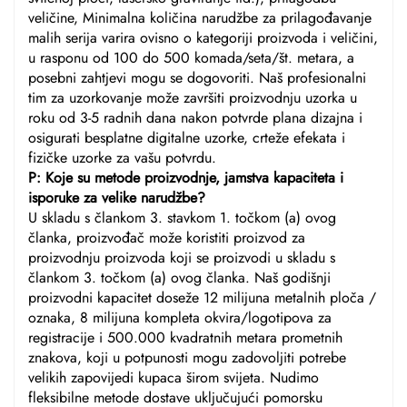
veličine, Minimalna količina narudžbe za prilagođavanje
malih serija varira ovisno o kategoriji proizvoda i veličini,
u rasponu od 100 do 500 komada/seta/št. metara, a
posebni zahtjevi mogu se dogovoriti. Naš profesionalni
tim za uzorkovanje može završiti proizvodnju uzorka u
roku od 3-5 radnih dana nakon potvrde plana dizajna i
osigurati besplatne digitalne uzorke, crteže efekata i
fizičke uzorke za vašu potvrdu.
P: Koje su metode proizvodnje, jamstva kapaciteta i
isporuke za velike narudžbe?
U skladu s člankom 3. stavkom 1. točkom (a) ovog
članka, proizvođač može koristiti proizvod za
proizvodnju proizvoda koji se proizvodi u skladu s
člankom 3. točkom (a) ovog članka. Naš godišnji
proizvodni kapacitet doseže 12 milijuna metalnih ploča /
oznaka, 8 milijuna kompleta okvira/logotipova za
registracije i 500.000 kvadratnih metara prometnih
znakova, koji u potpunosti mogu zadovoljiti potrebe
velikih zapovijedi kupaca širom svijeta. Nudimo
fleksibilne metode dostave uključujući pomorsku