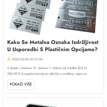
Kako Se Metalna Oznaka Izdržljivost
U Usporedbi S Plastičnim Opcijama?
2026-02-06 09:51:00
U skladu s člankom 21. stavkom 1. točkom (a) Uredbe (EU) br.
528/2012 Europska komisija je odlučila o uvođenju mjera za
utvrđivanje vrijednosti proizvoda u skladu s člankom 21. stavkom 2.
POKAŽI VIŠE
točkom (a) Uredbe (EU) br. 528/2012. Razumijevanje težine...