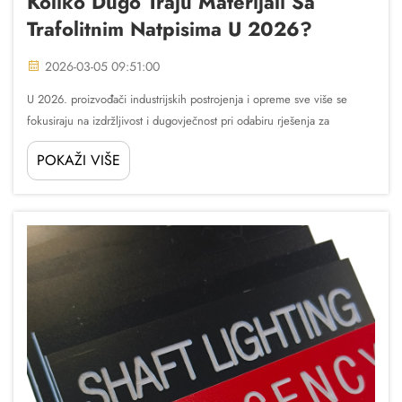
Koliko Dugo Traju Materijali Sa
Trafolitnim Natpisima U 2026?
2026-03-05 09:51:00
U 2026. proizvođači industrijskih postrojenja i opreme sve više se
fokusiraju na izdržljivost i dugovječnost pri odabiru rješenja za
identifikaciju. Trafolitni materijali za oznake postali su kamen temeljac
POKAŽI VIŠE
industrijske oznake zbog njihove...