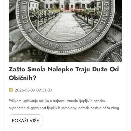
Zašto Smola Nalepke Traju Duže Od
Običnih?
2026-03-09 09:51:00
Prilikom ispitivanja razlika u trajnosti između ljepljivih oznaka,
superiorna dugotrajnost ljepljivih samolepki odmah postaje očita zbog
njihovog naprednog sastava materijala i zaštitnih svojstava. Razumijem
POKAŽI VIŠE
zašto smola ljeplji...