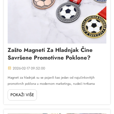
Zašto Magneti Za Hladnjak Čine
Savršene Promotivne Poklone?
2026-02-17 09:52:00
Magneti za hladnjak su se pojavili kao jedan od najučinkovitijih
promotivnih poklona u modernom marketingu, nudeći tvrtkama
jedinstvenu kombinaciju praktičnosti, vidljivosti i pristupačnosti. Za
POKAŽI VIŠE
razliku od tradicionalnih promotivnih predmeta koji često završavaju...