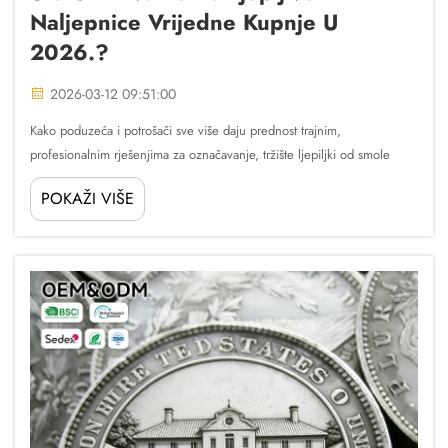
Naljepnice Vrijedne Kupnje U
2026.?
2026-03-12 09:51:00
Kako poduzeća i potrošači sve više daju prednost trajnim,
profesionalnim rješenjima za označavanje, tržište ljepiljki od smole
dramatično se razvilo kako bi se zadovoljile sofisticirane zahtjeve za
POKAŽI VIŠE
dugovječnosti, estetskom privlačnošću i funkcionalnim performansama.
Razumijem...