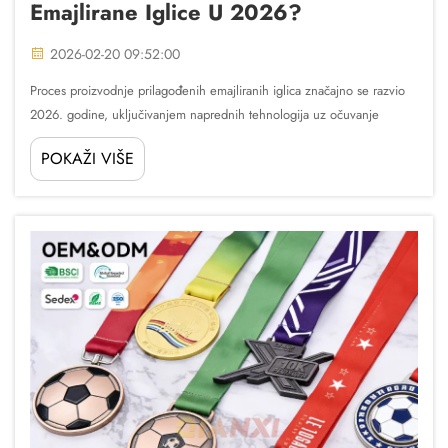
Emajlirane Iglice U 2026?
2026-02-20 09:52:00
Proces proizvodnje prilagođenih emajliranih iglica značajno se razvio
2026. godine, uključivanjem naprednih tehnologija uz očuvanje
zanatskih tehnika koje čine ove kolekcije tako dragocjenim. Moderne
POKAŽI VIŠE
metode proizvodnje sad kombinuju precizno...