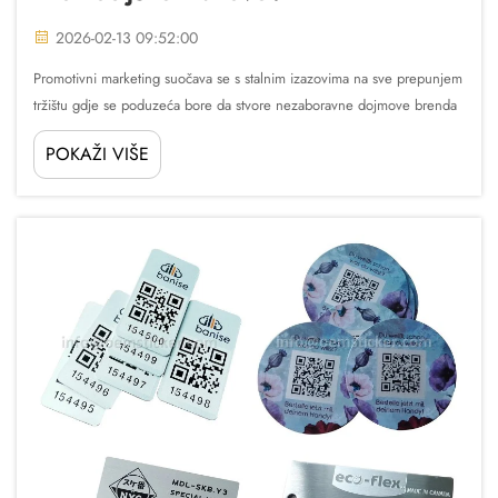
2026-02-13 09:52:00
Promotivni marketing suočava se s stalnim izazovima na sve prepunjem
tržištu gdje se poduzeća bore da stvore nezaboravne dojmove brenda
unutar ograničenog proračuna. Tradicionalne metode oglašavanja često
POKAŽI VIŠE
ne uspijevaju generirati trajni angažman...