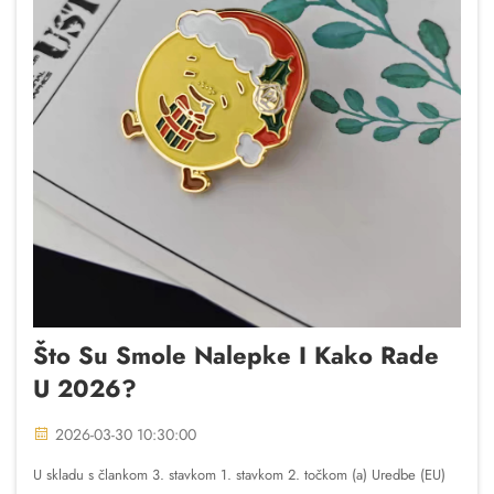
Što Su Smole Nalepke I Kako Rade
U 2026?
2026-03-30 10:30:00
U skladu s člankom 3. stavkom 1. stavkom 2. točkom (a) Uredbe (EU)