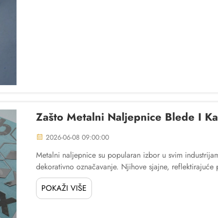
Zašto Metalni Naljepnice Blede I Ka
2026-06-08 09:00:00
Metalni naljepnice su popularan izbor u svim industrijam
dekorativno označavanje. Njihove sjajne, reflektirajuće
podiže vrijednost bilo kojeg proizvoda ili surf...
POKAŽI VIŠE