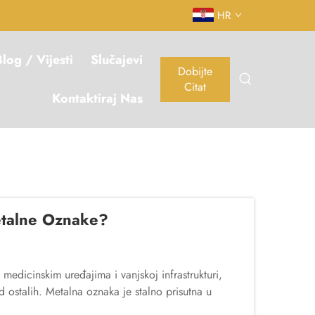
HR
log / Vijesti
Slučajevi
Dobijte
Citat
Kontaktiraj Nas
Metalne Oznake?
dicinskim uređajima i vanjskoj infrastrukturi,
 ostalih. Metalna oznaka je stalno prisutna u