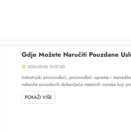
Gdje Možete Naručiti Pouzdane Us
2026-05-06 15:07:00
Industrijski proizvođači, proizvođači opreme i menadže
nabavke pouzdanih dobavljača metalnih oznaka koji pruž
pravovremeno ispunjenje. Pitanje gdje naručiti relia...
POKAŽI VIŠE