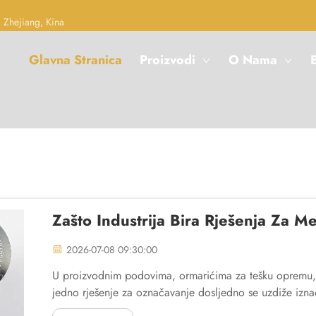
 Zhejiang, Kina
Glavna Stranica
Proizvodi
O Nama
B
Zašto Industrija Bira Rješenja Za 
2026-07-08 09:30:00
U proizvodnim podovima, ormarićima za tešku opremu, me
jedno rješenje za označavanje dosljedno se uzdiže iznad
industrijskim specifikacijama.