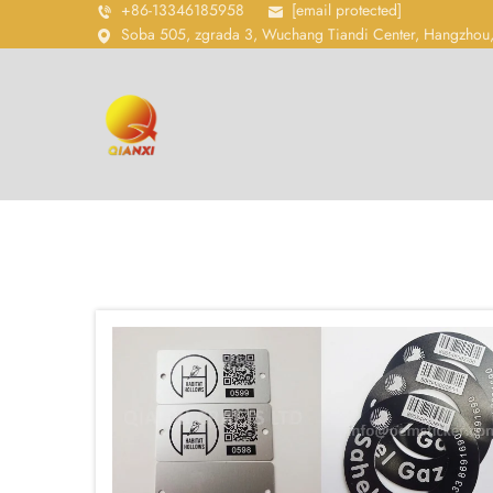
+86-13346185958
[email protected]
Soba 505, zgrada 3, Wuchang Tiandi Center, Hangzhou,