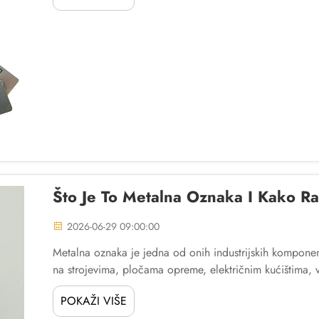
Što Je To Metalna Oznaka I Kako R
2026-06-29 09:00:00
Metalna oznaka je jedna od onih industrijskih komponen
na strojevima, pločama opreme, električnim kućištima, 
oznaka služi kao trajna, izdržljiva...
POKAŽI VIŠE