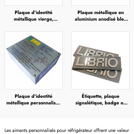
Plaque d'identité
Plaque métallique en
métallique vierge,
aluminium anodisé bleu
étiquette d'identification
ou en acier inoxydable,
en aluminium, badge
avec impression UV,
signalétique, plaque
sérigraphie ou impression
d'identité en acier
offset, plaque métallique
inoxydable
en relief portant le nom
de la marque
Plaque d'identité
Étiquette, plaque
métallique personnalisée
signalétique, badge ou
gravée, plaque
bouton personnalisé avec
commémorative en acier
logo, support en alliage
inoxydable gravée,
de zinc brossé
plaque d'identité avec
Les aimants personnalisés pour réfrigérateur offrent une valeur