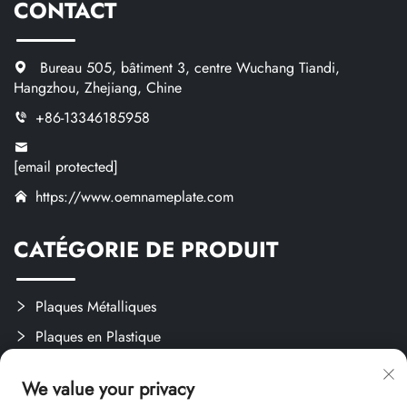
CONTACT
Bureau 505, bâtiment 3, centre Wuchang Tiandi,
Hangzhou, Zhejiang, Chine
+86-13346185958
[email protected]
https://www.oemnameplate.com
CATÉGORIE DE PRODUIT
Plaques Métalliques
Plaques en Plastique
Étiquettes et Autocollants
We value your privacy
Créations Sur Mesure