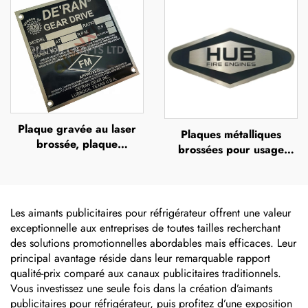
sérigraphie ou impression
signalétique, plaque
offset, plaque métallique
d'identité en acier
en relief portant le nom
inoxydable
de la marque
Plaque gravée au laser
Plaques métalliques
brossée, plaque
brossées pour usage
signalétique en acier
extérieur en acier
inoxydable gravée en
inoxydable, plaques
couleurs pleines, logo
nominatives gravées,
métallique
étiquettes gravées au
Les aimants publicitaires pour réfrigérateur offrent une valeur
laser, plaques nominatives
exceptionnelle aux entreprises de toutes tailles recherchant
en aluminium anodisé,
des solutions promotionnelles abordables mais efficaces. Leur
autocollant
principal avantage réside dans leur remarquable rapport
qualité-prix comparé aux canaux publicitaires traditionnels.
Vous investissez une seule fois dans la création d’aimants
publicitaires pour réfrigérateur, puis profitez d’une exposition