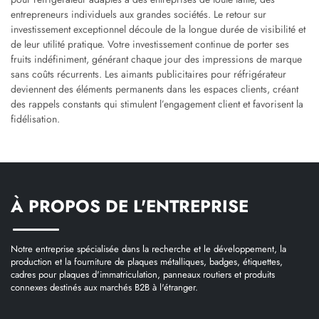
entrepreneurs individuels aux grandes sociétés. Le retour sur
investissement exceptionnel découle de la longue durée de visibilité et
de leur utilité pratique. Votre investissement continue de porter ses
fruits indéfiniment, générant chaque jour des impressions de marque
sans coûts récurrents. Les aimants publicitaires pour réfrigérateur
deviennent des éléments permanents dans les espaces clients, créant
des rappels constants qui stimulent l’engagement client et favorisent la
fidélisation.
À PROPOS DE L'ENTREPRISE
Notre entreprise spécialisée dans la recherche et le développement, la
production et la fourniture de plaques métalliques, badges, étiquettes,
cadres pour plaques d'immatriculation, panneaux routiers et produits
connexes destinés aux marchés B2B à l'étranger.