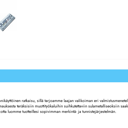
onikäyttöinen ratkaisu, sillä tarjoamme laajan valikoiman eri valmistusmenetel
mauksesta teräksisiin muottityökaluihin suihkutettaviin sulametalliseoksiin saak
otta luomme tuotteillesi sopivimman merkintä- ja tunnistejärjestelmän. 