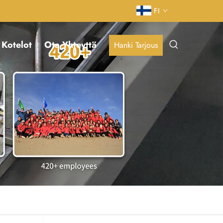
FI
Kotelot
Ota Yhteyttä
Hanki Tarjous