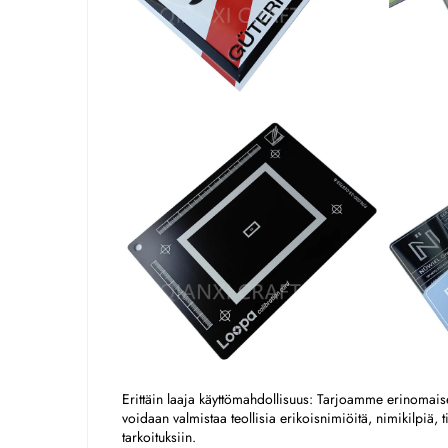
Erittäin laaja käyttömahdollisuus: Tarjoamme erinomaisen
voidaan valmistaa teollisia erikoisnimiöitä, nimikilpiä, tie
tarkoituksiin. 