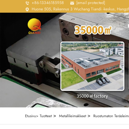
+86-13346185958
[email protected]
Huone 505, Rakennus 3 Wuchang Tiandi -keskus, Hangzho
>
>
Etusivu>
Tuotteet
Metallileimakkeet
Ruostumaton Teräsleim