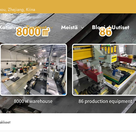
u, Zhejiang, Kiina
Kotisivu
Tuotteet
Meistä
Blogi / Uutiset
akkeet