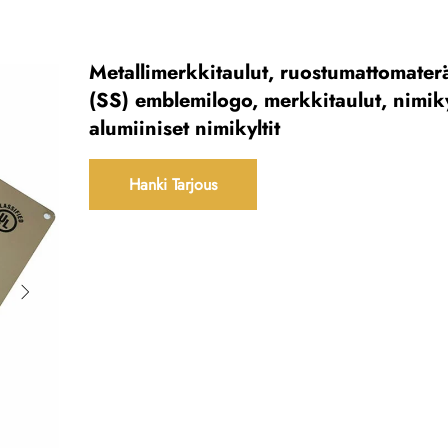
Metallimerkkitaulut, ruostumattomate
(SS) emblemilogo, merkkitaulut, nimikyl
alumiiniset nimikyltit
Hanki Tarjous