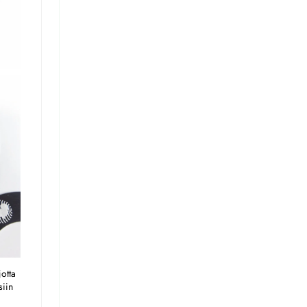
tta 
iin 