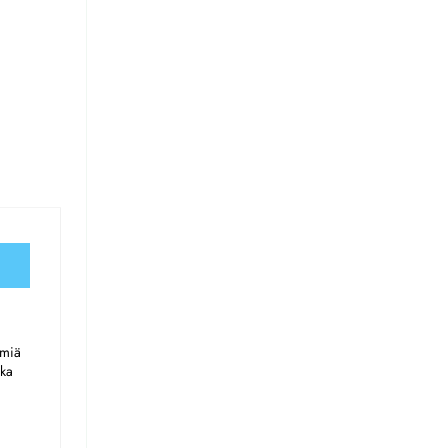
miä 
ka 