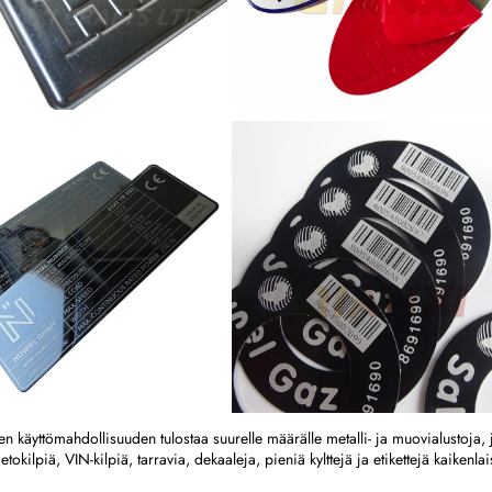
 käyttömahdollisuuden tulostaa suurelle määrälle metalli- ja muovialustoja, jo
tokilpiä, VIN-kilpiä, tarravia, dekaaleja, pieniä kylttejä ja etikettejä kaikenlais