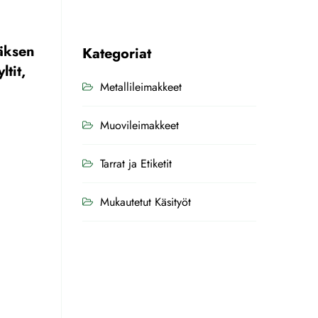
räksen
Kategoriat
tit,
Metallileimakkeet
Muovileimakkeet
Tarrat ja Etiketit
Mukautetut Käsityöt