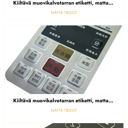
Kiiltävä muovikalvotarran etiketti, mattapintainen etupaneelin tarran etiketti, korostettu polycarbonaattipäällys
NÄYTÄ TIEDOT
Kiiltävä muovikalvotarran etiketti, mattapintainen etupaneelin tarran etiketti, korostettu polycarbonaattipäällys
NÄYTÄ TIEDOT