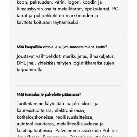
koon, paksuuden, värin, logon, koodin ja
liimaustyypin osalta metallitarrat, epoksi-tarrat, PC-
tarrat ja pulloetiketit eri markkinoiden ja
käyttötarkoitusten täyttämiseksi.
Mitä kaupallisia ehtoja ja kuljetusmenetelmiä te tuette?
Joustavat vaihtoehdot: merikuljetus, ilmakuljetus,
DHL jne., yhteiskäsiteltyjen logistiikkaratkaisujen
tarjoamisella.
Mitä toimialaa te palvelette pääasiassa?
Tuotteitamme käytetään laajalti luksus- ja
kauneustuotteissa, elektroniikassa,
kotitalouskoneissa, teollisuuslaitteissa,
autoteollisuudessa, metalliteollisuudessa ja
kuluttajatuotteissa. Palvelemme asiakkaita Pohjois-