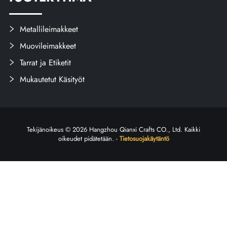
Metallileimakkeet
Muovileimakkeet
Tarrat ja Etiketit
Mukautetut Käsityöt
Tekijänoikeus © 2026 Hangzhou Qianxi Crafts CO., Ltd. Kaikki
oikeudet pidätetään. -
Tietosuojakäytäntö