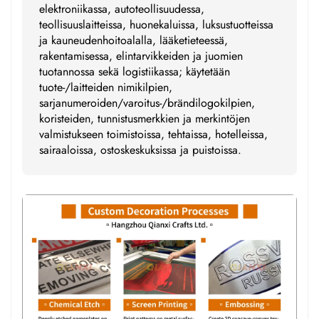
elektroniikassa, autoteollisuudessa,
teollisuuslaitteissa, huonekaluissa, luksustuotteissa
ja kauneudenhoitoalalla, lääketieteessä,
rakentamisessa, elintarvikkeiden ja juomien
tuotannossa sekä logistiikassa; käytetään
tuote-/laitteiden nimikilpien,
sarjanumeroiden/varoitus-/brändilogokilpien,
koristeiden, tunnistusmerkkien ja merkintöjen
valmistukseen toimistoissa, tehtaissa, hotelleissa,
sairaaloissa, ostoskeskuksissa ja puistoissa.