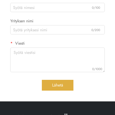
0/100
Yrityksen nimi
0/200
Viesti
0/1000
Lähetä