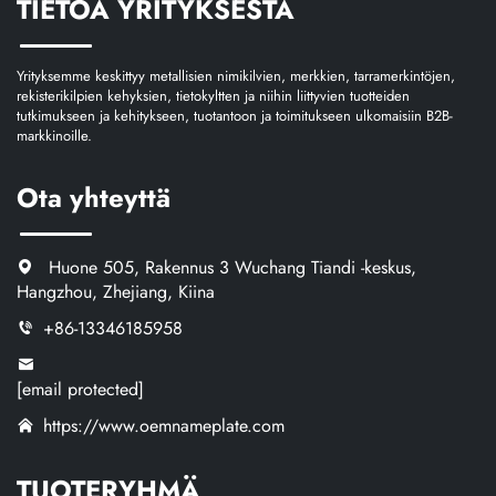
TIETOA YRITYKSESTÄ
Yrityksemme keskittyy metallisien nimikilvien, merkkien, tarramerkintöjen,
rekisterikilpien kehyksien, tietokyltten ja niihin liittyvien tuotteiden
tutkimukseen ja kehitykseen, tuotantoon ja toimitukseen ulkomaisiin B2B-
markkinoille.
Ota yhteyttä
Huone 505, Rakennus 3 Wuchang Tiandi -keskus,
Hangzhou, Zhejiang, Kiina
+86-13346185958
[email protected]
https://www.oemnameplate.com
TUOTERYHMÄ