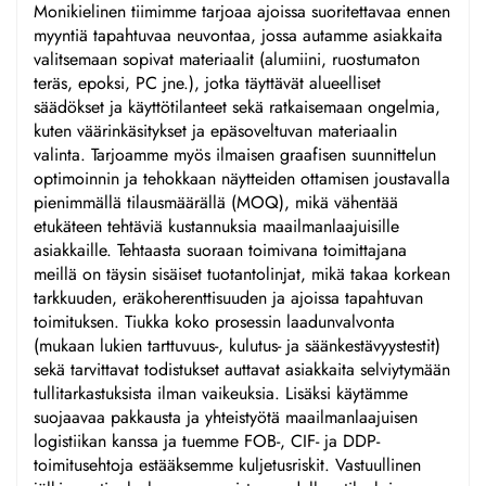
Monikielinen tiimimme tarjoaa ajoissa suoritettavaa ennen
myyntiä tapahtuvaa neuvontaa, jossa autamme asiakkaita
valitsemaan sopivat materiaalit (alumiini, ruostumaton
teräs, epoksi, PC jne.), jotka täyttävät alueelliset
säädökset ja käyttötilanteet sekä ratkaisemaan ongelmia,
kuten väärinkäsitykset ja epäsoveltuvan materiaalin
valinta. Tarjoamme myös ilmaisen graafisen suunnittelun
optimoinnin ja tehokkaan näytteiden ottamisen joustavalla
pienimmällä tilausmäärällä (MOQ), mikä vähentää
etukäteen tehtäviä kustannuksia maailmanlaajuisille
asiakkaille. Tehtaasta suoraan toimivana toimittajana
meillä on täysin sisäiset tuotantolinjat, mikä takaa korkean
tarkkuuden, eräkoherenttisuuden ja ajoissa tapahtuvan
toimituksen. Tiukka koko prosessin laadunvalvonta
(mukaan lukien tarttuvuus-, kulutus- ja säänkestävyystestit)
sekä tarvittavat todistukset auttavat asiakkaita selviytymään
tullitarkastuksista ilman vaikeuksia. Lisäksi käytämme
suojaavaa pakkausta ja yhteistyötä maailmanlaajuisen
logistiikan kanssa ja tuemme FOB-, CIF- ja DDP-
toimitusehtoja estääksemme kuljetusriskit. Vastuullinen