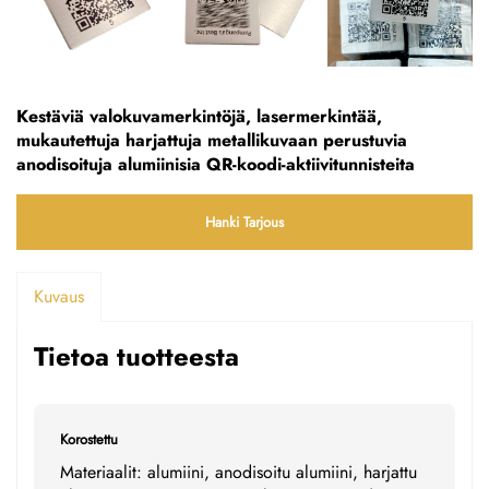
Kestäviä valokuvamerkintöjä, lasermerkintää,
mukautettuja harjattuja metallikuvaan perustuvia
anodisoituja alumiinisia QR-koodi-aktiivitunnisteita
Hanki Tarjous
Kuvaus
Tietoa tuotteesta
Korostettu
Materiaalit: alumiini, anodisoitu alumiini, harjattu