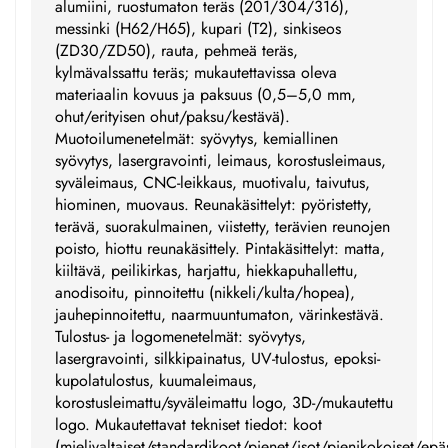
alumiini, ruostumaton teräs (201/304/316),
messinki (H62/H65), kupari (T2), sinkiseos
(ZD30/ZD50), rauta, pehmeä teräs,
kylmävalssattu teräs; mukautettavissa oleva
materiaalin kovuus ja paksuus (0,5–5,0 mm,
ohut/erityisen ohut/paksu/kestävä).
Muotoilumenetelmät: syövytys, kemiallinen
syövytys, lasergravointi, leimaus, korostusleimaus,
syväleimaus, CNC-leikkaus, muotivalu, taivutus,
hiominen, muovaus. Reunakäsittelyt: pyöristetty,
terävä, suorakulmainen, viistetty, terävien reunojen
poisto, hiottu reunakäsittely. Pintakäsittelyt: matta,
kiiltävä, peilikirkas, harjattu, hiekkapuhallettu,
anodisoitu, pinnoitettu (nikkeli/kulta/hopea),
jauhepinnoitettu, naarmuuntumaton, värinkestävä.
Tulostus- ja logomenetelmät: syövytys,
lasergravointi, silkkipainatus, UV-tulostus, epoksi-
kupolatulostus, kuumaleimaus,
korostusleimattu/syväleimattu logo, 3D-/mukautettu
logo. Mukautettavat tekniset tiedot: koot
(mielivaltaiset/standardikoot/pienet/isot/pienikokoiset/ep