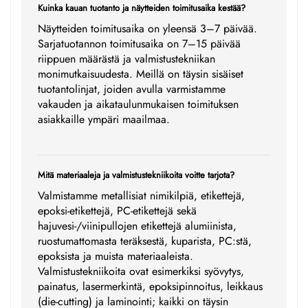
Kuinka kauan tuotanto ja näytteiden toimitusaika kestää?
Näytteiden toimitusaika on yleensä 3–7 päivää.
Sarjatuotannon toimitusaika on 7–15 päivää
riippuen määrästä ja valmistustekniikan
monimutkaisuudesta. Meillä on täysin sisäiset
tuotantolinjat, joiden avulla varmistamme
vakauden ja aikataulunmukaisen toimituksen
asiakkaille ympäri maailmaa.
Mitä materiaaleja ja valmistustekniikoita voitte tarjota?
Valmistamme metallisiat nimikilpiä, etikettejä,
epoksi-etikettejä, PC-etikettejä sekä
hajuvesi-/viinipullojen etikettejä alumiinista,
ruostumattomasta teräksestä, kuparista, PC:stä,
epoksista ja muista materiaaleista.
Valmistustekniikoita ovat esimerkiksi syövytys,
painatus, lasermerkintä, epoksipinnoitus, leikkaus
(die-cutting) ja laminointi; kaikki on täysin