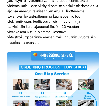
jälkimyyntipalvelumme varmistaa uudelleentilauksien
yhdenmukaisuuden yksityiskohtaisten asiakastiedostojen ja
ajoissa annetun teknisen tuen avulla. Tuotteemme
soveltuvat luksustuotteisiin ja kauneudenhoitoon,
elektroniikkaan, teollisuuslaitteisiin, autoihin ja
päivittäisiin kuluttajatuotteisiin. Yli 20 vuoden
vientikokemuksella olemme luotettava
yhteistyökumppaninne ammattimaisiin tunnistustuotteisiin
maailmanlaajuisesti.