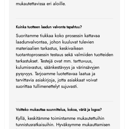
mukautettavissa eri aloille.
Kuinka tuotteen laadun valvonta tapahtuu?
Suoritamme tiukkaa koko prosessin kattavaa
laadunvalvontaa, johon kuuluvat tulevien
materiaalien tarkastus, keskivaikean
tuotantoprosessin testaus sekä valmiiden tuotteiden
tarkastukset. Testejä ovat mm. tarttuvuus,
kulumisvastus, säänkestävyys ja värinsävyjen
pysyvyys. Tarjoamme luotettavaa laatua ja
tarvittavia asiakirjoja, jotta asiakkaat voivat
suorittaa tullimenettelyt sujuvasti.
Voitteko mukauttaa suunnittelua, kokoa, väriä ja logoa?
Kyllä, keskitämme toimintamme mukautettuihin
tunnistusratkaisuihin. Hyväksymme mukauttamisen