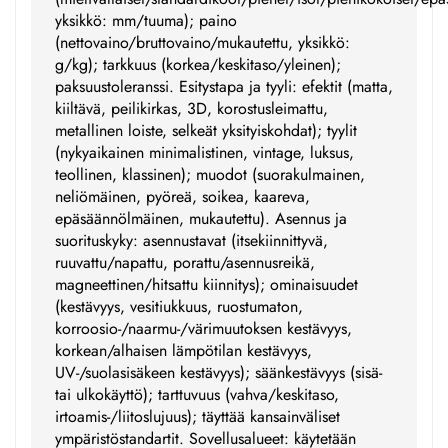
yksikkö: mm/tuuma); paino
(nettovaino/bruttovaino/mukautettu, yksikkö:
g/kg); tarkkuus (korkea/keskitaso/yleinen);
paksuustoleranssi. Esitystapa ja tyyli: efektit (matta,
kiiltävä, peilikirkas, 3D, korostusleimattu,
metallinen loiste, selkeät yksityiskohdat); tyylit
(nykyaikainen minimalistinen, vintage, luksus,
teollinen, klassinen); muodot (suorakulmainen,
neliömäinen, pyöreä, soikea, kaareva,
epäsäännölmäinen, mukautettu). Asennus ja
suorituskyky: asennustavat (itsekiinnittyvä,
ruuvattu/napattu, porattu/asennusreikä,
magneettinen/hitsattu kiinnitys); ominaisuudet
(kestävyys, vesitiukkuus, ruostumaton,
korroosio-/naarmu-/värimuutoksen kestävyys,
korkean/alhaisen lämpötilan kestävyys,
UV-/suolasisäkeen kestävyys); säänkestävyys (sisä-
tai ulkokäyttö); tarttuvuus (vahva/keskitaso,
irtoamis-/liitoslujuus); täyttää kansainväliset
ympäristöstandartit. Sovellusalueet: käytetään