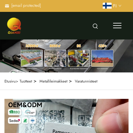
[email protected]
FI
>
>
Etusivu>
Tuotteet
Metallileimakkeet
Varatunnisteet