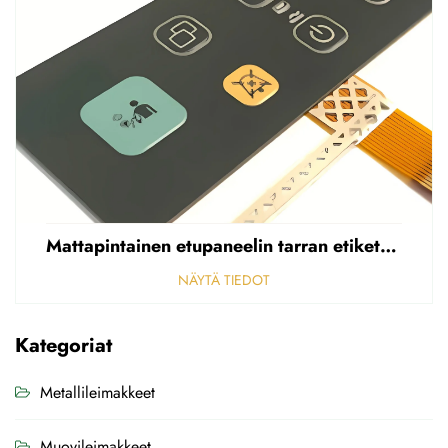
Mattapintainen etupaneelin tarran etiketti, reikäinen sumea, 0,25 mm paksuinen polycarbonaatti-/PVC-tarran etiketti
NÄYTÄ TIEDOT
Kategoriat
Metallileimakkeet
Muovileimakkeet