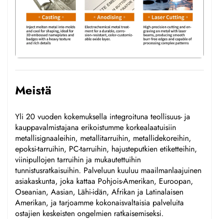
Meistä
Yli 20 vuoden kokemuksella integroituna teollisuus- ja
kauppavalmistajana erikoistumme korkealaatuisiin
metallisignaaleihin, metallitarruihin, metallidekoreihin,
epoksi-tarruihin, PC-tarruihin, hajusteputkien etiketteihin,
viinipullojen tarruihin ja mukautettuihin
tunnistusratkaisuihin. Palveluun kuuluu maailmanlaajuinen
asiakaskunta, joka kattaa Pohjois-Amerikan, Euroopan,
Oseanian, Aasian, Lähi-idän, Afrikan ja Latinalaisen
Amerikan, ja tarjoamme kokonaisvaltaisia palveluita
ostajien keskeisten ongelmien ratkaisemiseksi.