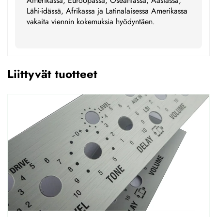
Amerikassa, Euroopassa, Oseaniassa, Aasiassa,
Lähi-idässä, Afrikassa ja Latinalaisessa Amerikassa
vakaita viennin kokemuksia hyödyntäen.
Liittyvät tuotteet