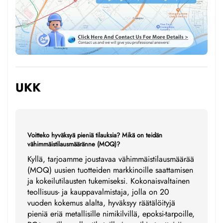
UKK
Voitteko hyväksyä pieniä tilauksia? Mikä on teidän
vähimmäistilausmääränne (MOQ)?
Kyllä, tarjoamme joustavaa vähimmäistilausmäärää
(MOQ) uusien tuotteiden markkinoille saattamisen
ja kokeilutilausten tukemiseksi. Kokonaisvaltainen
teollisuus- ja kauppavalmistaja, jolla on 20
vuoden kokemus alalta, hyväksyy räätälöityjä
pieniä eriä metallisille nimikilvillä, epoksi-tarpoille,