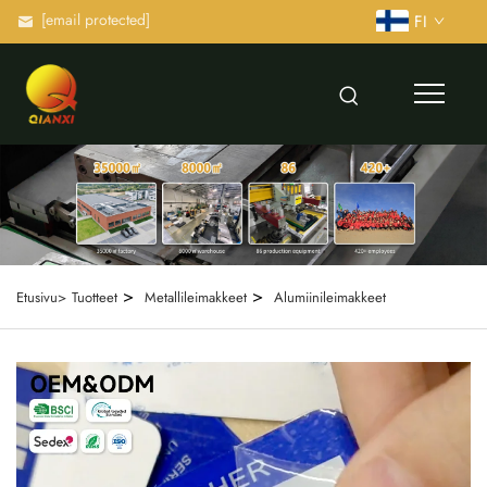
[email protected]
FI
>
>
Etusivu>
Tuotteet
Metallileimakkeet
Alumiinileimakkeet