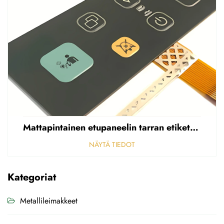
Mattapintainen etupaneelin tarran etiketti, reikäinen sumea, 0,25 mm paksuinen polycarbonaatti-/PVC-tarran etiketti
NÄYTÄ TIEDOT
Kategoriat
Metallileimakkeet