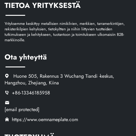
TIETOA YRITYKSESTÄ
Yrityksemme keskittyy metallisien nimikilvien, merkkien, tarramerkintöjen,
rekisterikilpien kehyksien, tietokyltten ja niihin liittyvien tuotteiden
tutkimukseen ja kehitykseen, tuotantoon ja toimitukseen ulkomaisiin B2B-
markkinoille.
Ota yhteyttä
Huone 505, Rakennus 3 Wuchang Tiandi -keskus,
Hangzhou, Zhejiang, Kiina
+86-13346185958
[email protected]
https://www.oemnameplate.com