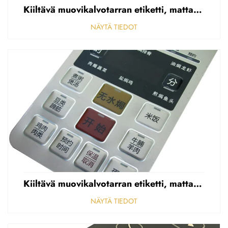
Kiiltävä muovikalvotarran etiketti, mattapintainen etupaneelin tarran etiketti, korostettu polycarbonaattipäällys
NÄYTÄ TIEDOT
Kiiltävä muovikalvotarran etiketti, mattapintainen etupaneelin tarran etiketti, korostettu polycarbonaattipäällys
NÄYTÄ TIEDOT