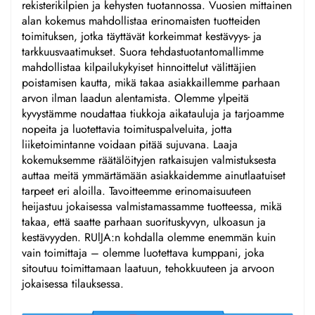
rekisterikilpien ja kehysten tuotannossa. Vuosien mittainen
alan kokemus mahdollistaa erinomaisten tuotteiden
toimituksen, jotka täyttävät korkeimmat kestävyys- ja
tarkkuusvaatimukset. Suora tehdastuotantomallimme
mahdollistaa kilpailukykyiset hinnoittelut välittäjien
poistamisen kautta, mikä takaa asiakkaillemme parhaan
arvon ilman laadun alentamista. Olemme ylpeitä
kyvystämme noudattaa tiukkoja aikatauluja ja tarjoamme
nopeita ja luotettavia toimituspalveluita, jotta
liiketoimintanne voidaan pitää sujuvana. Laaja
kokemuksemme räätälöityjen ratkaisujen valmistuksesta
auttaa meitä ymmärtämään asiakkaidemme ainutlaatuiset
tarpeet eri aloilla. Tavoitteemme erinomaisuuteen
heijastuu jokaisessa valmistamassamme tuotteessa, mikä
takaa, että saatte parhaan suorituskyvyn, ulkoasun ja
kestävyyden. RUlJA:n kohdalla olemme enemmän kuin
vain toimittaja – olemme luotettava kumppani, joka
sitoutuu toimittamaan laatuun, tehokkuuteen ja arvoon
jokaisessa tilauksessa.