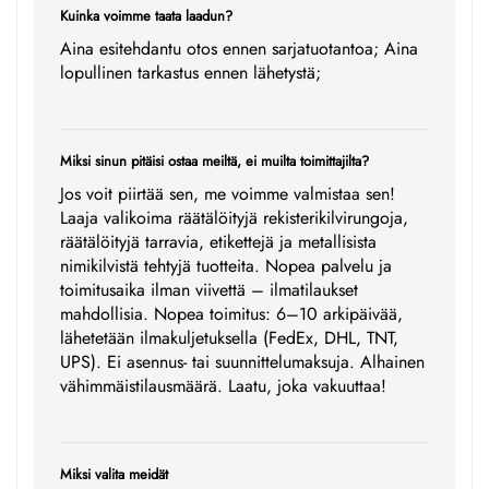
Kuinka voimme taata laadun?
Aina esitehdantu otos ennen sarjatuotantoa; Aina
lopullinen tarkastus ennen lähetystä;
Miksi sinun pitäisi ostaa meiltä, ei muilta toimittajilta?
Jos voit piirtää sen, me voimme valmistaa sen!
Laaja valikoima räätälöityjä rekisterikilvirungoja,
räätälöityjä tarravia, etikettejä ja metallisista
nimikilvistä tehtyjä tuotteita. Nopea palvelu ja
toimitusaika ilman viivettä – ilmatilaukset
mahdollisia. Nopea toimitus: 6–10 arkipäivää,
lähetetään ilmakuljetuksella (FedEx, DHL, TNT,
UPS). Ei asennus- tai suunnittelumaksuja. Alhainen
vähimmäistilausmäärä. Laatu, joka vakuuttaa!
Miksi valita meidät