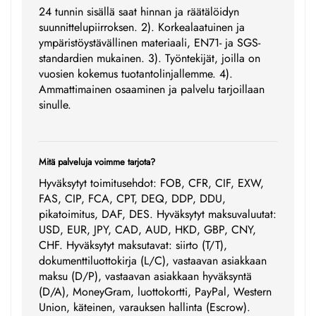
24 tunnin sisällä saat hinnan ja räätälöidyn
suunnittelupiirroksen. 2). Korkealaatuinen ja
ympäristöystävällinen materiaali, EN71- ja SGS-
standardien mukainen. 3). Työntekijät, joilla on
vuosien kokemus tuotantolinjallemme. 4).
Ammattimainen osaaminen ja palvelu tarjoillaan
sinulle.
Mitä palveluja voimme tarjota?
Hyväksytyt toimitusehdot: FOB, CFR, CIF, EXW,
FAS, CIP, FCA, CPT, DEQ, DDP, DDU,
pikatoimitus, DAF, DES. Hyväksytyt maksuvaluutat:
USD, EUR, JPY, CAD, AUD, HKD, GBP, CNY,
CHF. Hyväksytyt maksutavat: siirto (T/T),
dokumenttiluottokirja (L/C), vastaavan asiakkaan
maksu (D/P), vastaavan asiakkaan hyväksyntä
(D/A), MoneyGram, luottokortti, PayPal, Western
Union, käteinen, varauksen hallinta (Escrow).