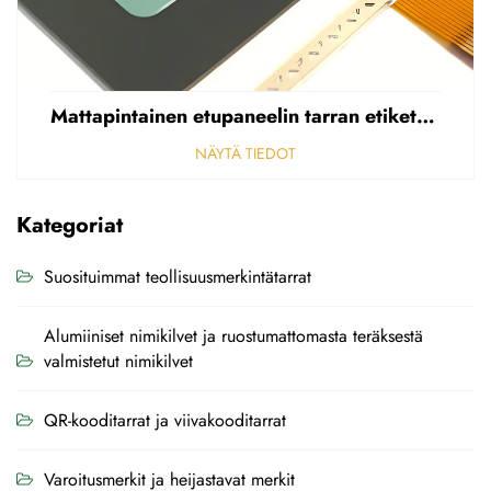
Mattapintainen etupaneelin tarran etiketti, reikäinen sumea, 0,25 mm paksuinen polycarbonaatti-/PVC-tarran etiketti
NÄYTÄ TIEDOT
Kategoriat
Suosituimmat teollisuusmerkintätarrat
Alumiiniset nimikilvet ja ruostumattomasta teräksestä
valmistetut nimikilvet
QR-kooditarrat ja viivakooditarrat
Varoitusmerkit ja heijastavat merkit