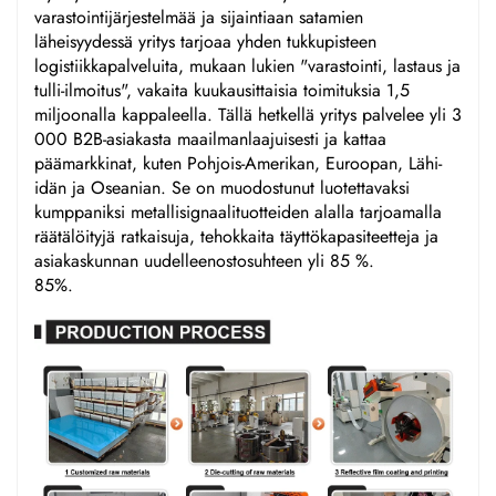
varastointijärjestelmää ja sijaintiaan satamien
läheisyydessä yritys tarjoaa yhden tukkupisteen
logistiikkapalveluita, mukaan lukien "varastointi, lastaus ja
tulli-ilmoitus", vakaita kuukausittaisia toimituksia 1,5
miljoonalla kappaleella. Tällä hetkellä yritys palvelee yli 3
000 B2B-asiakasta maailmanlaajuisesti ja kattaa
päämarkkinat, kuten Pohjois-Amerikan, Euroopan, Lähi-
idän ja Oseanian. Se on muodostunut luotettavaksi
kumppaniksi metallisignaalituotteiden alalla tarjoamalla
räätälöityjä ratkaisuja, tehokkaita täyttökapasiteetteja ja
asiakaskunnan uudelleenostosuhteen yli 85 %.
85%.