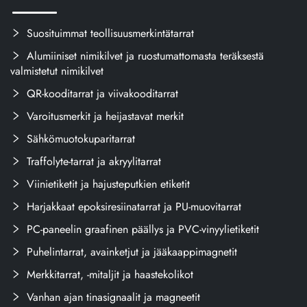
Suosituimmat teollisuusmerkintätarrat
Alumiiniset nimikilvet ja ruostumattomasta teräksestä
valmistetut nimikilvet
QR-kooditarrat ja viivakooditarrat
Varoitusmerkit ja heijastavat merkit
Sähkömuotokuparitarrat
Traffolyte-tarrat ja akryylitarrat
Viinietiketit ja hajusteputkien etiketit
Harjakkaat epoksiresiinatarrat ja PU-muovitarrat
PC-paneelin graafinen päällys ja PVC-vinyylietiketit
Puhelintarrat, avainketjut ja jääkaappimagnetit
Merkkitarrat, -mitaljit ja haastekolikot
Vanhan ajan tinasignaalit ja magneetit