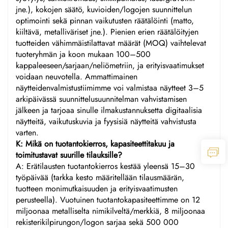
jne.), kokojen säätö, kuvioiden/logojen suunnittelun
optimointi sekä pinnan vaikutusten räätälöinti (matto,
kiiltävä, metalliväriset jne.). Pienien erien räätälöityjen
tuotteiden vähimmäistilattavat määrät (MOQ) vaihtelevat
tuoteryhmän ja koon mukaan 100–500
kappaleeseen/sarjaan/neliömetriin, ja erityisvaatimukset
voidaan neuvotella. Ammattimainen
näytteidenvalmistustiimimme voi valmistaa näytteet 3–5
arkipäivässä suunnittelusuunnitelman vahvistamisen
jälkeen ja tarjoaa sinulle ilmakustannuksetta digitaalisia
näytteitä, vaikutuskuvia ja fyysisiä näytteitä vahvistusta
varten.
K: Mikä on tuotantokierros, kapasiteettitakuu ja
toimitustavat suurille tilauksille?
A: Erätilausten tuotantokierros kestää yleensä 15–30
työpäivää (tarkka kesto määritellään tilausmäärän,
tuotteen monimutkaisuuden ja erityisvaatimusten
perusteella). Vuotuinen tuotantokapasiteettimme on 12
miljoonaa metalliselta nimikilveltä/merkkiä, 8 miljoonaa
rekisterikilpirungon/logon sarjaa sekä 500 000