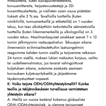
mittalaitteita, kuten suolapulveritestereitä,
kovuusmittareita, heijastavuustestejä ja 2D-
kuvamittauslaitteita, ja viallisten osien osuus pidetään
tiukasti alle 3 %:ssa. Tavallisilla tuotteilla (kuten
nimikilvillä, tunnusmerkeillä ja etiketeillä) on 1 vuoden
takuu, kun taas ulkokäyttöön tarkoitetuilla säänsietoisilla
tuotteilla (kuten liikennemerkeillä ja ulkologoilla) on 3
vuoden takuu. Maailmanlaajuiset asiakkaat saavat 7 × 12
tunnin jälkimyynnin vastauspalvelun. Takuuajan aikana
ilmenneisiin ei-ihmisaiheutettuihin laatuongelmiin
reagoimme kahden tunnin sisällä ja tarjoamme ratkaisun
24 tunnin sisällä, mukaan lukien maksuton korjaus, vaihto
tai uudelleenvalmistus; jos tavarat vahingoittuvat
kuljetuksen aikana, autamme asiakasta saamaan
korvauksen kuljetusyritykseltä ja järjestämme
täydennystuotteet nopeasti.
K: Voiko tarjota OEM/ODM-yhteistyömallit? Kuinka
teollis- ja tekijänoikeuksien turvallisuus varmistetaan
yhteistyön aikana?
A: Meillä on vuosia kestänyt kokemus globaalista
OEM-/ODM-yhteistyöstä, ja olemme tarjoanneet