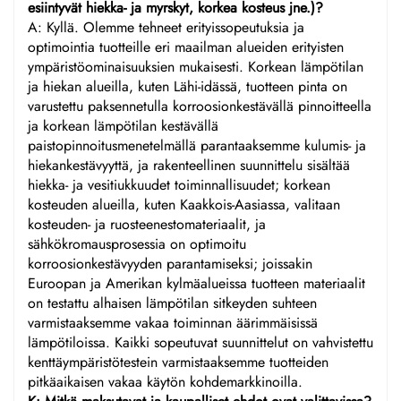
esiintyvät hiekka- ja myrskyt, korkea kosteus jne.)?
A: Kyllä. Olemme tehneet erityissopeutuksia ja
optimointia tuotteille eri maailman alueiden erityisten
ympäristöominaisuuksien mukaisesti. Korkean lämpötilan
ja hiekan alueilla, kuten Lähi-idässä, tuotteen pinta on
varustettu paksennetulla korroosionkestävällä pinnoitteella
ja korkean lämpötilan kestävällä
paistopinnoitusmenetelmällä parantaaksemme kulumis- ja
hiekankestävyyttä, ja rakenteellinen suunnittelu sisältää
hiekka- ja vesitiukkuudet toiminnallisuudet; korkean
kosteuden alueilla, kuten Kaakkois-Aasiassa, valitaan
kosteuden- ja ruosteenestomateriaalit, ja
sähkökromausprosessia on optimoitu
korroosionkestävyyden parantamiseksi; joissakin
Euroopan ja Amerikan kylmäalueissa tuotteen materiaalit
on testattu alhaisen lämpötilan sitkeyden suhteen
varmistaaksemme vakaa toiminnan äärimmäisissä
lämpötiloissa. Kaikki sopeutuvat suunnittelut on vahvistettu
kenttäympäristötestein varmistaaksemme tuotteiden
pitkäaikaisen vakaa käytön kohdemarkkinoilla.