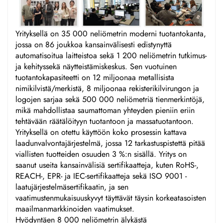
Yrityksellä on 35 000 neliömetrin moderni tuotantokanta,
jossa on 86 joukkoa kansainvälisesti edistynyttä
automatisoitua laitteistoa sekä 1 200 neliömetrin tutkimus-
ja kehityssekä näytteistämiskeskus. Sen vuotuinen
tuotantokapasiteetti on 12 miljoonaa metallisista
nimikilvistä/merkistä, 8 miljoonaa rekisterikilvirungon ja
logojen sarjaa sekä 500 000 neliömetriä tienmerkintöjä,
mikä mahdollistaa saumattoman yhteyden pieniin eriin
tehtävään räätälöityyn tuotantoon ja massatuotantoon.
Yrityksellä on otettu käyttöön koko prosessin kattava
laadunvalvontajärjestelmä, jossa 12 tarkastuspistettä pitää
viallisten tuotteiden osuuden 3 %:n sisällä. Yritys on
saanut useita kansainvälisiä sertifikaatteja, kuten RoHS-,
REACH-, EPR- ja IEC-sertifikaatteja sekä ISO 9001 -
laatujärjestelmäsertifikaatin, ja sen
vaatimustenmukaisuuskyvyt täyttävät täysin korkeatasoisten
maailmanmarkkinoiden vaatimukset.
Hyödyntäen 8 000 neliömetrin älykästä