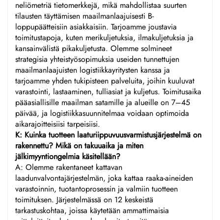
neliömetriä tietomerkkejä, mikä mahdollistaa suurten
tilausten täyttämisen maailmanlaajuisesti B-
loppupäätteisiin asiakkaisiin. Tarjoamme joustavia
toimitustapoja, kuten merikuljetuksia, ilmakuljetuksia ja
kansainvälistä pikakuljetusta. Olemme solmineet
strategisia yhteistyösopimuksia useiden tunnettujen
maailmanlaajuisten logistiikkayritysten kanssa ja
tarjoamme yhden tukipisteen palveluita, joihin kuuluvat
varastointi, lastaaminen, tulliasiat ja kuljetus. Toimitusaika
pääasiallisille maailman satamille ja alueille on 7–45
päivää, ja logistiikkasuunnitelmaa voidaan optimoida
aikarajoitteisiisi tarpeisiisi.
K: Kuinka tuotteen laaturiippuvuusvarmistusjärjestelmä on
rakennettu? Mikä on takuuaika ja miten
jälkimyyntiongelmia käsitellään?
A: Olemme rakentaneet kattavan
laadunvalvontajärjestelmän, joka kattaa raaka-aineiden
varastoinnin, tuotantoprosessin ja valmiin tuotteen
toimituksen. Järjestelmässä on 12 keskeistä
tarkastuskohtaa, joissa käytetään ammattimaisia