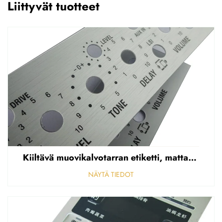
Liittyvät tuotteet
Kiiltävä muovikalvotarran etiketti, mattapintainen etupaneelin tarran etiketti, korostettu polycarbonaattipäällys
NÄYTÄ TIEDOT