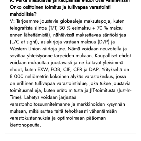
K: Mitkä maksutavat ja kaupalliset ehdot ovat valittavissa?
Onko osittoinen toimitus ja tullivapaa varastointi
mahdollisia?
V: Tarjoamme joustavia globaaleja maksutapoja, kuten
telegrafista siirtoa (T/T, 30 % esimaksu + 70 % maksu
ennen lähettämistä), nähtävissä maksettavaa säntiökirjaa
(L/C at sight), asiakirjoja vastaan maksua (D/P) ja
Western Union -siirtoja jne. Nämä voidaan neuvotella ja
sovittaa yhteistyönne tarpeiden mukaan. Kaupalliset ehdot
voidaan mukauttaa joustavasti ja ne kattavat yleisimmät
ehdot, kuten EXW, FOB, CIF, CFR ja DAP. Yrityksellä on
8 000 neliömetrin kokoinen älykäs varastokeskus, jossa
on erillinen tullivapaa varastointialue, joka tukee joustavia
toimitusmalleja, kuten erätoimitusta ja JIT-toimitusta (Just-In-
Time). Lähetys voidaan järjestää
varastonhoitosuunnitelmanne ja markkinoiden kysynnän
mukaan, mikä auttaa teitä tehokkaasti vähentämään
varastokustannuksia ja optimoimaan pääoman
kiertonopeutta.