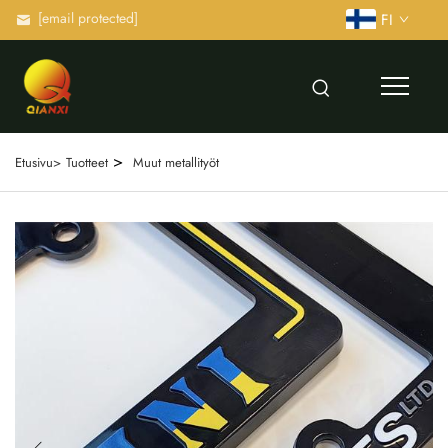
[email protected]
FI
>
Etusivu>
Tuotteet
Muut metallityöt