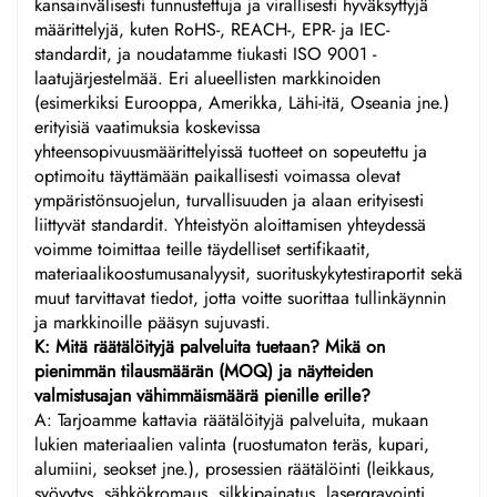
kansainvälisesti tunnustettuja ja virallisesti hyväksyttyjä
määrittelyjä, kuten RoHS-, REACH-, EPR- ja IEC-
standardit, ja noudatamme tiukasti ISO 9001 -
laatujärjestelmää. Eri alueellisten markkinoiden
(esimerkiksi Eurooppa, Amerikka, Lähi-itä, Oseania jne.)
erityisiä vaatimuksia koskevissa
yhteensopivuusmäärittelyissä tuotteet on sopeutettu ja
optimoitu täyttämään paikallisesti voimassa olevat
ympäristönsuojelun, turvallisuuden ja alaan erityisesti
liittyvät standardit. Yhteistyön aloittamisen yhteydessä
voimme toimittaa teille täydelliset sertifikaatit,
materiaalikoostumusanalyysit, suorituskykytestiraportit sekä
muut tarvittavat tiedot, jotta voitte suorittaa tullinkäynnin
ja markkinoille pääsyn sujuvasti.
K: Mitä räätälöityjä palveluita tuetaan? Mikä on
pienimmän tilausmäärän (MOQ) ja näytteiden
valmistusajan vähimmäismäärä pienille erille?
A: Tarjoamme kattavia räätälöityjä palveluita, mukaan
lukien materiaalien valinta (ruostumaton teräs, kupari,
alumiini, seokset jne.), prosessien räätälöinti (leikkaus,
syövytys, sähkökromaus, silkkipainatus, lasergravointi