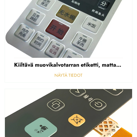
Kiiltävä muovikalvotarran etiketti, mattapintainen etupaneelin tarran etiketti, korostettu polycarbonaattipäällys
NÄYTÄ TIEDOT