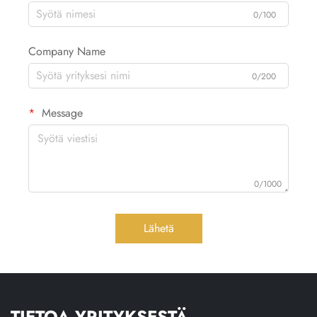
0/100
Company Name
0/200
Message
0/1000
Lähetä
TIETOA YRITYKSESTÄ