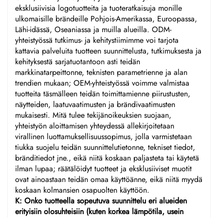
eksklusiivisia logotuotteita ja tuoteratkaisuja monille
ulkomaisille brändeille Pohjois-Amerikassa, Euroopassa,
Lähi-idässä, Oseaniassa ja muilla alueilla. ODM-
yhteistyössä tutkimus- ja kehitystiimimme voi tarjota
kattavia palveluita tuotteen suunnittelusta, tutkimuksesta ja
kehityksestä sarjatuotantoon asti teidän
markkinatarpeittonne, teknisten parametrienne ja alan
trendien mukaan; OEM-yhteistyössä voimme valmistaa
tuotteita täsmälleen teidän toimittamienne piirustusten,
näytteiden, laatuvaatimusten ja brändivaatimusten
mukaisesti. Mitä tulee tekijänoikeuksien suojaan,
yhteistyön aloittamisen yhteydessä allekirjoitetaan
virallinen luottamuksellisuussopimus, jolla varmistetaan
tiukka suojelu teidän suunnittelutietonne, tekniset tiedot,
bränditiedot jne., eikä niitä koskaan paljasteta tai käytetä
ilman lupaa; räätälöidyt tuotteet ja eksklusiiviset muotit
ovat ainoastaan teidän omaa käyttöänne, eikä niitä myydä
koskaan kolmansien osapuolten käyttöön.
K: Onko tuotteella sopeutuva suunnittelu eri alueiden
erityisiin olosuhteisiin (kuten korkea lämpötila, usein