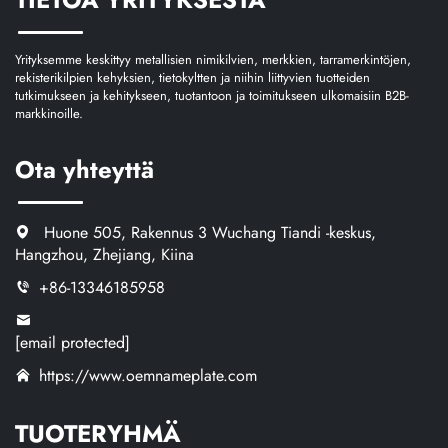
Yrityksemme keskittyy metallisien nimikilvien, merkkien, tarramerkintöjen,
rekisterikilpien kehyksien, tietokyltten ja niihin liittyvien tuotteiden
tutkimukseen ja kehitykseen, tuotantoon ja toimitukseen ulkomaisiin B2B-
markkinoille.
Ota yhteyttä
Huone 505, Rakennus 3 Wuchang Tiandi -keskus,
Hangzhou, Zhejiang, Kiina
+86-13346185958
[email protected]
https://www.oemnameplate.com
TUOTERYHMÄ