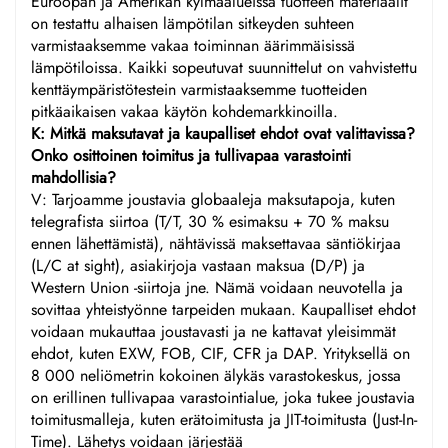
Euroopan ja Amerikan kylmäalueissa tuotteen materiaalit
on testattu alhaisen lämpötilan sitkeyden suhteen
varmistaaksemme vakaa toiminnan äärimmäisissä
lämpötiloissa. Kaikki sopeutuvat suunnittelut on vahvistettu
kenttäympäristötestein varmistaaksemme tuotteiden
pitkäaikaisen vakaa käytön kohdemarkkinoilla.
K: Mitkä maksutavat ja kaupalliset ehdot ovat valittavissa?
Onko osittoinen toimitus ja tullivapaa varastointi
mahdollisia?
V: Tarjoamme joustavia globaaleja maksutapoja, kuten
telegrafista siirtoa (T/T, 30 % esimaksu + 70 % maksu
ennen lähettämistä), nähtävissä maksettavaa säntiökirjaa
(L/C at sight), asiakirjoja vastaan maksua (D/P) ja
Western Union -siirtoja jne. Nämä voidaan neuvotella ja
sovittaa yhteistyönne tarpeiden mukaan. Kaupalliset ehdot
voidaan mukauttaa joustavasti ja ne kattavat yleisimmät
ehdot, kuten EXW, FOB, CIF, CFR ja DAP. Yrityksellä on
8 000 neliömetrin kokoinen älykäs varastokeskus, jossa
on erillinen tullivapaa varastointialue, joka tukee joustavia
toimitusmalleja, kuten erätoimitusta ja JIT-toimitusta (Just-In-
Time). Lähetys voidaan järjestää