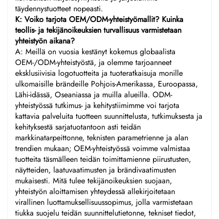
täydennystuotteet nopeasti.
K: Voiko tarjota OEM/ODM-yhteistyömallit? Kuinka
teollis- ja tekijänoikeuksien turvallisuus varmistetaan
yhteistyön aikana?
A: Meillä on vuosia kestänyt kokemus globaalista
OEM-/ODM-yhteistyöstä, ja olemme tarjoanneet
eksklusiivisia logotuotteita ja tuoteratkaisuja monille
ulkomaisille brändeille Pohjois-Amerikassa, Euroopassa,
Lähi-idässä, Oseaniassa ja muilla alueilla. ODM-
yhteistyössä tutkimus- ja kehitystiimimme voi tarjota
kattavia palveluita tuotteen suunnittelusta, tutkimuksesta ja
kehityksestä sarjatuotantoon asti teidän
markkinatarpeittonne, teknisten parametrienne ja alan
trendien mukaan; OEM-yhteistyössä voimme valmistaa
tuotteita täsmälleen teidän toimittamienne piirustusten,
näytteiden, laatuvaatimusten ja brändivaatimusten
mukaisesti. Mitä tulee tekijänoikeuksien suojaan,
yhteistyön aloittamisen yhteydessä allekirjoitetaan
virallinen luottamuksellisuussopimus, jolla varmistetaan
tiukka suojelu teidän suunnittelutietonne, tekniset tiedot,