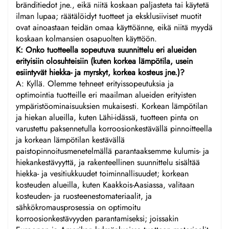
bränditiedot jne., eikä niitä koskaan paljasteta tai käytetä
ilman lupaa; räätälöidyt tuotteet ja eksklusiiviset muotit
ovat ainoastaan teidän omaa käyttöänne, eikä niitä myydä
koskaan kolmansien osapuolten käyttöön.
K: Onko tuotteella sopeutuva suunnittelu eri alueiden
erityisiin olosuhteisiin (kuten korkea lämpötila, usein
esiintyvät hiekka- ja myrskyt, korkea kosteus jne.)?
A: Kyllä. Olemme tehneet erityissopeutuksia ja
optimointia tuotteille eri maailman alueiden erityisten
ympäristöominaisuuksien mukaisesti. Korkean lämpötilan
ja hiekan alueilla, kuten Lähi-idässä, tuotteen pinta on
varustettu paksennetulla korroosionkestävällä pinnoitteella
ja korkean lämpötilan kestävällä
paistopinnoitusmenetelmällä parantaaksemme kulumis- ja
hiekankestävyyttä, ja rakenteellinen suunnittelu sisältää
hiekka- ja vesitiukkuudet toiminnallisuudet; korkean
kosteuden alueilla, kuten Kaakkois-Aasiassa, valitaan
kosteuden- ja ruosteenestomateriaalit, ja
sähkökromausprosessia on optimoitu
korroosionkestävyyden parantamiseksi; joissakin