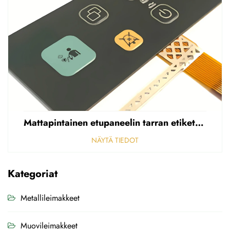
Mattapintainen etupaneelin tarran etiketti, reikäinen sumea, 0,25 mm paksuinen polycarbonaatti-/PVC-tarran etiketti
NÄYTÄ TIEDOT
Kategoriat
Metallileimakkeet
Muovileimakkeet