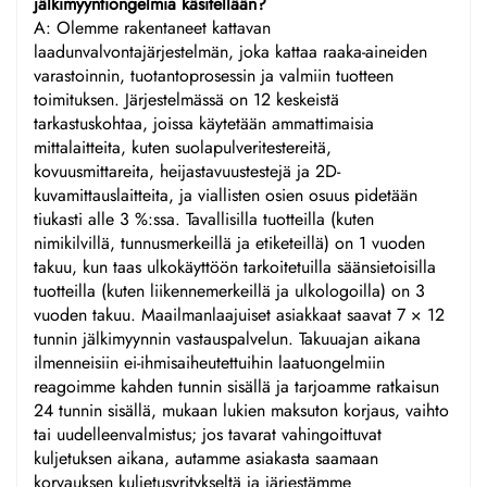
jälkimyyntiongelmia käsitellään?
A: Olemme rakentaneet kattavan
laadunvalvontajärjestelmän, joka kattaa raaka-aineiden
varastoinnin, tuotantoprosessin ja valmiin tuotteen
toimituksen. Järjestelmässä on 12 keskeistä
tarkastuskohtaa, joissa käytetään ammattimaisia
mittalaitteita, kuten suolapulveritestereitä,
kovuusmittareita, heijastavuustestejä ja 2D-
kuvamittauslaitteita, ja viallisten osien osuus pidetään
tiukasti alle 3 %:ssa. Tavallisilla tuotteilla (kuten
nimikilvillä, tunnusmerkeillä ja etiketeillä) on 1 vuoden
takuu, kun taas ulkokäyttöön tarkoitetuilla säänsietoisilla
tuotteilla (kuten liikennemerkeillä ja ulkologoilla) on 3
vuoden takuu. Maailmanlaajuiset asiakkaat saavat 7 × 12
tunnin jälkimyynnin vastauspalvelun. Takuuajan aikana
ilmenneisiin ei-ihmisaiheutettuihin laatuongelmiin
reagoimme kahden tunnin sisällä ja tarjoamme ratkaisun
24 tunnin sisällä, mukaan lukien maksuton korjaus, vaihto
tai uudelleenvalmistus; jos tavarat vahingoittuvat
kuljetuksen aikana, autamme asiakasta saamaan
korvauksen kuljetusyritykseltä ja järjestämme