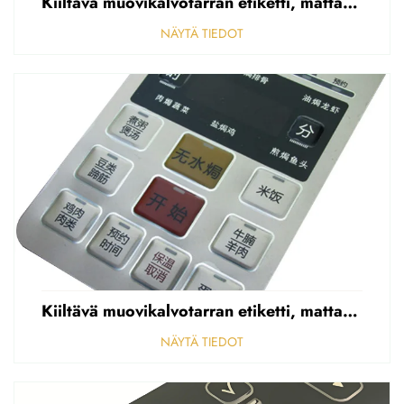
Kiiltävä muovikalvotarran etiketti, mattapintainen etupaneelin tarran etiketti, korostettu polycarbonaattipäällys
NÄYTÄ TIEDOT
Kiiltävä muovikalvotarran etiketti, mattapintainen etupaneelin tarran etiketti, korostettu polycarbonaattipäällys
NÄYTÄ TIEDOT