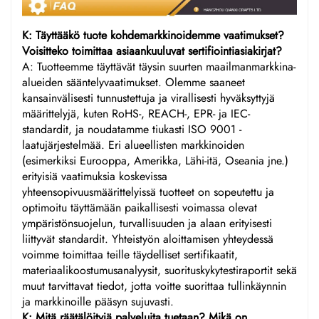
K: Täyttääkö tuote kohdemarkkinoidemme vaatimukset?
Voisitteko toimittaa asiaankuuluvat sertifiointiasiakirjat?
A: Tuotteemme täyttävät täysin suurten maailmanmarkkina-
alueiden sääntelyvaatimukset. Olemme saaneet
kansainvälisesti tunnustettuja ja virallisesti hyväksyttyjä
määrittelyjä, kuten RoHS-, REACH-, EPR- ja IEC-
standardit, ja noudatamme tiukasti ISO 9001 -
laatujärjestelmää. Eri alueellisten markkinoiden
(esimerkiksi Eurooppa, Amerikka, Lähi-itä, Oseania jne.)
erityisiä vaatimuksia koskevissa
yhteensopivuusmäärittelyissä tuotteet on sopeutettu ja
optimoitu täyttämään paikallisesti voimassa olevat
ympäristönsuojelun, turvallisuuden ja alaan erityisesti
liittyvät standardit. Yhteistyön aloittamisen yhteydessä
voimme toimittaa teille täydelliset sertifikaatit,
materiaalikoostumusanalyysit, suorituskykytestiraportit sekä
muut tarvittavat tiedot, jotta voitte suorittaa tullinkäynnin
ja markkinoille pääsyn sujuvasti.
K: Mitä räätälöityjä palveluita tuetaan? Mikä on