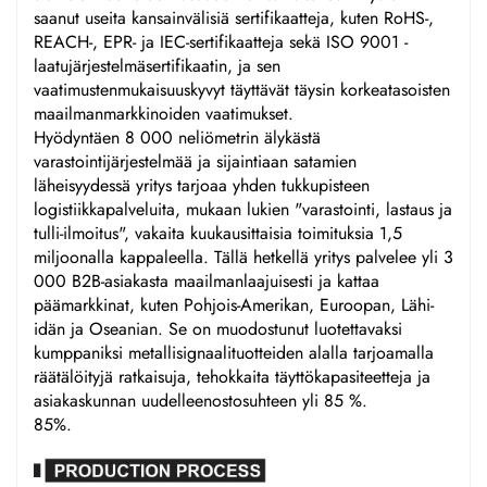
saanut useita kansainvälisiä sertifikaatteja, kuten RoHS-,
REACH-, EPR- ja IEC-sertifikaatteja sekä ISO 9001 -
laatujärjestelmäsertifikaatin, ja sen
vaatimustenmukaisuuskyvyt täyttävät täysin korkeatasoisten
maailmanmarkkinoiden vaatimukset.
Hyödyntäen 8 000 neliömetrin älykästä
varastointijärjestelmää ja sijaintiaan satamien
läheisyydessä yritys tarjoaa yhden tukkupisteen
logistiikkapalveluita, mukaan lukien "varastointi, lastaus ja
tulli-ilmoitus", vakaita kuukausittaisia toimituksia 1,5
miljoonalla kappaleella. Tällä hetkellä yritys palvelee yli 3
000 B2B-asiakasta maailmanlaajuisesti ja kattaa
päämarkkinat, kuten Pohjois-Amerikan, Euroopan, Lähi-
idän ja Oseanian. Se on muodostunut luotettavaksi
kumppaniksi metallisignaalituotteiden alalla tarjoamalla
räätälöityjä ratkaisuja, tehokkaita täyttökapasiteetteja ja
asiakaskunnan uudelleenostosuhteen yli 85 %.
85%.