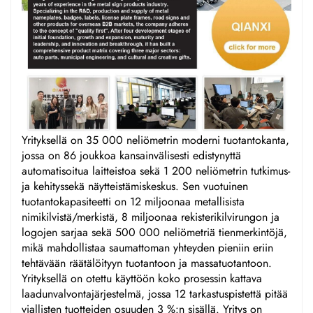
Yrityksellä on 35 000 neliömetrin moderni tuotantokanta,
jossa on 86 joukkoa kansainvälisesti edistynyttä
automatisoitua laitteistoa sekä 1 200 neliömetrin tutkimus-
ja kehityssekä näytteistämiskeskus. Sen vuotuinen
tuotantokapasiteetti on 12 miljoonaa metallisista
nimikilvistä/merkistä, 8 miljoonaa rekisterikilvirungon ja
logojen sarjaa sekä 500 000 neliömetriä tienmerkintöjä,
mikä mahdollistaa saumattoman yhteyden pieniin eriin
tehtävään räätälöityyn tuotantoon ja massatuotantoon.
Yrityksellä on otettu käyttöön koko prosessin kattava
laadunvalvontajärjestelmä, jossa 12 tarkastuspistettä pitää
viallisten tuotteiden osuuden 3 %:n sisällä. Yritys on