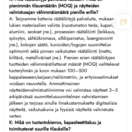
pienimmän tilausmäärän (MOQ) ja näytteiden
valmistusajan vähimmäismäärä pienille erille?
A: Tarjoamme kattavia räätälöityjä palveluita, mukaan
lukien materiaalien valinta (ruostumaton teräs, kupari,
alumiini, seokset jne.), prosessien räätälöinti (leikkaus,
syövytys, sähkökromaus, silkkipainatus, lasergravointi
jne.), kokojen säätö, kuvioiden/logojen suunnittelun
optimointi sekä pinnan vaikutusten räätälöinti (matto,
kiiltävä, metalliväriset jne.). Pienien erien räätälöityjen
tuotteiden vähimmäistilattavat määrät (MOQ) vaihtelevat
tuoteryhmän ja koon mukaan 100–500
kappaleeseen/sarjaan/neliömetriin, ja erityisvaatimukset
voidaan neuvotella. Ammattimainen
näytteidenvalmistustiimimme voi valmistaa näytteet 3–5
arkipäivässä suunnittelusuunnitelman vahvistamisen
jälkeen ja tarjoaa sinulle ilmakustannuksetta digitaalisia
näytteitä, vaikutuskuvia ja fyysisiä näytteitä vahvistusta
varten.
K: Mikä on tuotantokierros, kapasiteettitakuu ja
toimitustavat suurille tilauksille?