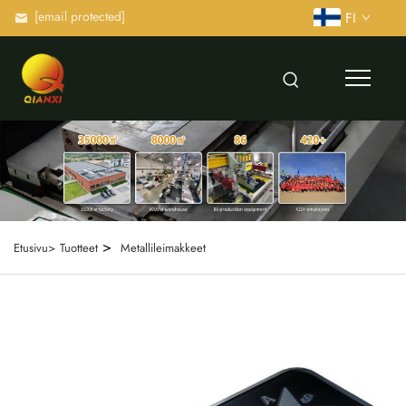
[email protected]
FI
>
Etusivu>
Tuotteet
Metallileimakkeet