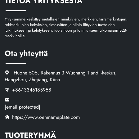
TIETOA YRITYKSESTÄ
Yrityksemme keskittyy metallisien nimikilvien, merkkien, tarramerkintöjen,
rekisterikilpien kehyksien, tietokyltten ja niihin liittyvien tuotteiden
tutkimukseen ja kehitykseen, tuotantoon ja toimitukseen ulkomaisiin B2B-
markkinoille.
Ota yhteyttä
Huone 505, Rakennus 3 Wuchang Tiandi -keskus,
Hangzhou, Zhejiang, Kiina
+86-13346185958
[email protected]
https://www.oemnameplate.com
TUOTERYHMÄ