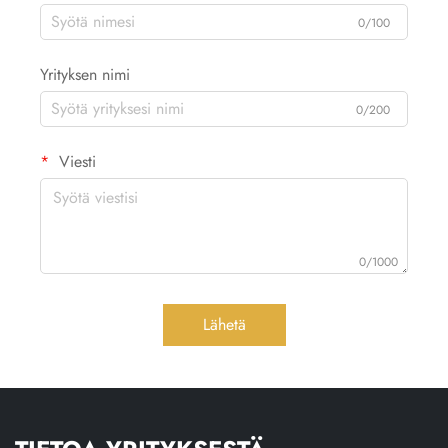
0/100
Yrityksen nimi
0/200
Viesti
0/1000
Lähetä