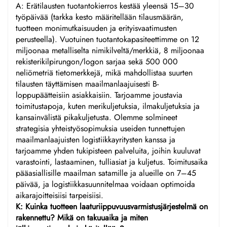
A: Erätilausten tuotantokierros kestää yleensä 15–30
työpäivää (tarkka kesto määritellään tilausmäärän,
tuotteen monimutkaisuuden ja erityisvaatimusten
perusteella). Vuotuinen tuotantokapasiteettimme on 12
miljoonaa metalliselta nimikilveltä/merkkiä, 8 miljoonaa
rekisterikilpirungon/logon sarjaa sekä 500 000
neliömetriä tietomerkkejä, mikä mahdollistaa suurten
tilausten täyttämisen maailmanlaajuisesti B-
loppupäätteisiin asiakkaisiin. Tarjoamme joustavia
toimitustapoja, kuten merikuljetuksia, ilmakuljetuksia ja
kansainvälistä pikakuljetusta. Olemme solmineet
strategisia yhteistyösopimuksia useiden tunnettujen
maailmanlaajuisten logistiikkayritysten kanssa ja
tarjoamme yhden tukipisteen palveluita, joihin kuuluvat
varastointi, lastaaminen, tulliasiat ja kuljetus. Toimitusaika
pääasiallisille maailman satamille ja alueille on 7–45
päivää, ja logistiikkasuunnitelmaa voidaan optimoida
aikarajoitteisiisi tarpeisiisi.
K: Kuinka tuotteen laaturiippuvuusvarmistusjärjestelmä on
rakennettu? Mikä on takuuaika ja miten