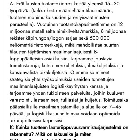
A: Erätilausten tuotantokierros kestää yleensä 15–30
työpäivää (tarkka kesto määritellään tilausmäärän,
tuotteen monimutkaisuuden ja erityisvaatimusten
perusteella). Vuotuinen tuotantokapasiteettimme on 12
miljoonaa metalliselta nimikilveltä/merkkiä, 8 miljoonaa
rekisterikilpirungon/logon sarjaa sekä 500 000
neliömetriä tietomerkkejä, mikä mahdollistaa suurten
tilausten täyttämisen maailmanlaajuisesti B-
loppupäätteisiin asiakkaisiin. Tarjoamme joustavia
toimitustapoja, kuten merikuljetuksia, ilmakuljetuksia ja
kansainvälistä pikakuljetusta. Olemme solmineet
strategisia yhteistyösopimuksia useiden tunnettujen
maailmanlaajuisten logistiikkayritysten kanssa ja
tarjoamme yhden tukipisteen palveluita, joihin kuuluvat
varastointi, lastaaminen, tulliasiat ja kuljetus. Toimitusaika
pääasiallisille maailman satamille ja alueille on 7–45
päivää, ja logistiikkasuunnitelmaa voidaan optimoida
aikarajoitteisiisi tarpeisiisi.
K: Kuinka tuotteen laaturiippuvuusvarmistusjärjestelmä on
rakennettu? Mikä on takuuaika ja miten