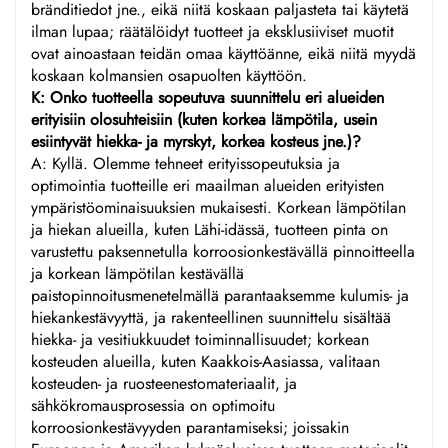
bränditiedot jne., eikä niitä koskaan paljasteta tai käytetä
ilman lupaa; räätälöidyt tuotteet ja eksklusiiviset muotit
ovat ainoastaan teidän omaa käyttöänne, eikä niitä myydä
koskaan kolmansien osapuolten käyttöön.
K: Onko tuotteella sopeutuva suunnittelu eri alueiden
erityisiin olosuhteisiin (kuten korkea lämpötila, usein
esiintyvät hiekka- ja myrskyt, korkea kosteus jne.)?
A: Kyllä. Olemme tehneet erityissopeutuksia ja
optimointia tuotteille eri maailman alueiden erityisten
ympäristöominaisuuksien mukaisesti. Korkean lämpötilan
ja hiekan alueilla, kuten Lähi-idässä, tuotteen pinta on
varustettu paksennetulla korroosionkestävällä pinnoitteella
ja korkean lämpötilan kestävällä
paistopinnoitusmenetelmällä parantaaksemme kulumis- ja
hiekankestävyyttä, ja rakenteellinen suunnittelu sisältää
hiekka- ja vesitiukkuudet toiminnallisuudet; korkean
kosteuden alueilla, kuten Kaakkois-Aasiassa, valitaan
kosteuden- ja ruosteenestomateriaalit, ja
sähkökromausprosessia on optimoitu
korroosionkestävyyden parantamiseksi; joissakin