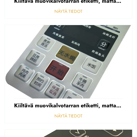
Kiiltävä muovikalvotarran etiketti, mattapintainen etupaneelin tarran etiketti, korostettu polycarbonaattipäällys
NÄYTÄ TIEDOT
Kiiltävä muovikalvotarran etiketti, mattapintainen etupaneelin tarran etiketti, korostettu polycarbonaattipäällys
NÄYTÄ TIEDOT