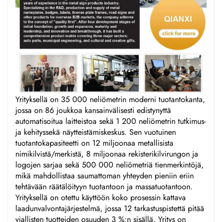
Yrityksellä on 35 000 neliömetrin moderni tuotantokanta,
jossa on 86 joukkoa kansainvälisesti edistynyttä
automatisoitua laitteistoa sekä 1 200 neliömetrin tutkimus-
ja kehityssekä näytteistämiskeskus. Sen vuotuinen
tuotantokapasiteetti on 12 miljoonaa metallisista
nimikilvistä/merkistä, 8 miljoonaa rekisterikilvirungon ja
logojen sarjaa sekä 500 000 neliömetriä tienmerkintöjä,
mikä mahdollistaa saumattoman yhteyden pieniin eriin
tehtävään räätälöityyn tuotantoon ja massatuotantoon.
Yrityksellä on otettu käyttöön koko prosessin kattava
laadunvalvontajärjestelmä, jossa 12 tarkastuspistettä pitää
viallisten tuotteiden osuuden 3 %:n sisällä. Yritys on