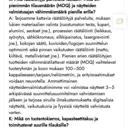
pienimmän tilausmäärän (MOQ) ja näytteiden
valmistusajan vähimmäismäärä pienille erille?
A: Tarjoamme kattavia räätälöityjä palveluita, mukaan
lukien materiaalien valinta (ruostumaton teräs, kupari,
alumiini, seokset jne.), prosessien räätälöinti (leikkaus,
syövytys, sähkökromaus, silkkipainatus, lasergravointi
jne.), kokojen säätö, kuvioiden/logojen suunnittelun
optimointi sekä pinnan vaikutusten räätälöinti (matto,
kiiltävä, metalliväriset jne.). Pienien erien räätälöityjen
tuotteiden vähimmäistilattavat määrät (MOQ) vaihtelevat
tuoteryhmän ja koon mukaan 100–500
kappaleeseen/sarjaan/neliömetriin, ja erityisvaatimukset
voidaan neuvotella. Ammattimainen
näytteidenvalmistustiimimme voi valmistaa näytteet 3–5
arkipäivässä suunnittelusuunnitelman vahvistamisen
jälkeen ja tarjoaa sinulle ilmakustannuksetta digitaalisia
näytteitä, vaikutuskuvia ja fyysisiä näytteitä vahvistusta
varten.
K: Mikä on tuotantokierros, kapasiteettitakuu ja
toimitustavat suurille tilauksille?