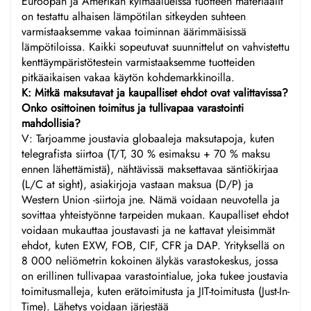
Euroopan ja Amerikan kylmäalueissa tuotteen materiaalit
on testattu alhaisen lämpötilan sitkeyden suhteen
varmistaaksemme vakaa toiminnan äärimmäisissä
lämpötiloissa. Kaikki sopeutuvat suunnittelut on vahvistettu
kenttäympäristötestein varmistaaksemme tuotteiden
pitkäaikaisen vakaa käytön kohdemarkkinoilla.
K: Mitkä maksutavat ja kaupalliset ehdot ovat valittavissa?
Onko osittoinen toimitus ja tullivapaa varastointi
mahdollisia?
V: Tarjoamme joustavia globaaleja maksutapoja, kuten
telegrafista siirtoa (T/T, 30 % esimaksu + 70 % maksu
ennen lähettämistä), nähtävissä maksettavaa säntiökirjaa
(L/C at sight), asiakirjoja vastaan maksua (D/P) ja
Western Union -siirtoja jne. Nämä voidaan neuvotella ja
sovittaa yhteistyönne tarpeiden mukaan. Kaupalliset ehdot
voidaan mukauttaa joustavasti ja ne kattavat yleisimmät
ehdot, kuten EXW, FOB, CIF, CFR ja DAP. Yrityksellä on
8 000 neliömetrin kokoinen älykäs varastokeskus, jossa
on erillinen tullivapaa varastointialue, joka tukee joustavia
toimitusmalleja, kuten erätoimitusta ja JIT-toimitusta (Just-In-
Time). Lähetys voidaan järjestää