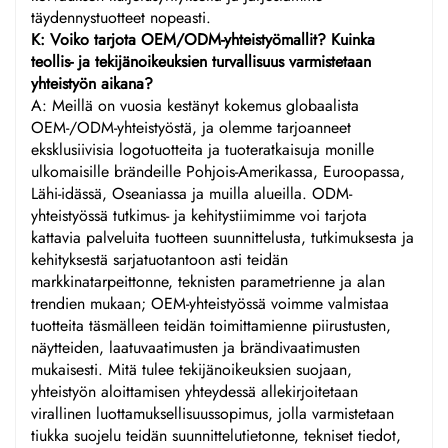
täydennystuotteet nopeasti.
K: Voiko tarjota OEM/ODM-yhteistyömallit? Kuinka
teollis- ja tekijänoikeuksien turvallisuus varmistetaan
yhteistyön aikana?
A: Meillä on vuosia kestänyt kokemus globaalista
OEM-/ODM-yhteistyöstä, ja olemme tarjoanneet
eksklusiivisia logotuotteita ja tuoteratkaisuja monille
ulkomaisille brändeille Pohjois-Amerikassa, Euroopassa,
Lähi-idässä, Oseaniassa ja muilla alueilla. ODM-
yhteistyössä tutkimus- ja kehitystiimimme voi tarjota
kattavia palveluita tuotteen suunnittelusta, tutkimuksesta ja
kehityksestä sarjatuotantoon asti teidän
markkinatarpeittonne, teknisten parametrienne ja alan
trendien mukaan; OEM-yhteistyössä voimme valmistaa
tuotteita täsmälleen teidän toimittamienne piirustusten,
näytteiden, laatuvaatimusten ja brändivaatimusten
mukaisesti. Mitä tulee tekijänoikeuksien suojaan,
yhteistyön aloittamisen yhteydessä allekirjoitetaan
virallinen luottamuksellisuussopimus, jolla varmistetaan
tiukka suojelu teidän suunnittelutietonne, tekniset tiedot,