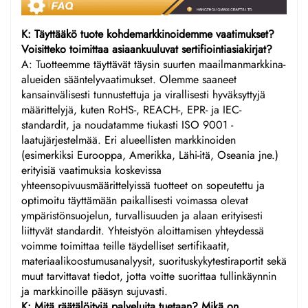
K: Täyttääkö tuote kohdemarkkinoidemme vaatimukset?
Voisitteko toimittaa asiaankuuluvat sertifiointiasiakirjat?
A: Tuotteemme täyttävät täysin suurten maailmanmarkkina-
alueiden sääntelyvaatimukset. Olemme saaneet
kansainvälisesti tunnustettuja ja virallisesti hyväksyttyjä
määrittelyjä, kuten RoHS-, REACH-, EPR- ja IEC-
standardit, ja noudatamme tiukasti ISO 9001 -
laatujärjestelmää. Eri alueellisten markkinoiden
(esimerkiksi Eurooppa, Amerikka, Lähi-itä, Oseania jne.)
erityisiä vaatimuksia koskevissa
yhteensopivuusmäärittelyissä tuotteet on sopeutettu ja
optimoitu täyttämään paikallisesti voimassa olevat
ympäristönsuojelun, turvallisuuden ja alaan erityisesti
liittyvät standardit. Yhteistyön aloittamisen yhteydessä
voimme toimittaa teille täydelliset sertifikaatit,
materiaalikoostumusanalyysit, suorituskykytestiraportit sekä
muut tarvittavat tiedot, jotta voitte suorittaa tullinkäynnin
ja markkinoille pääsyn sujuvasti.
K: Mitä räätälöityjä palveluita tuetaan? Mikä on