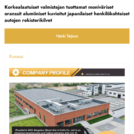
Korkealaatuiset valmistajan tuottamat moniväriset
oranssit alumiiniset kuvioitut japanilaiset henkilökohtaiset
autojen rekisterikilvet
Hanki Tarjous
Kuvaus