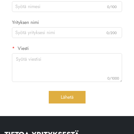
0/100
Yrityksen nimi
0/200
Viesti
0/1000
Lähetä