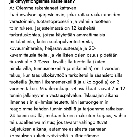
jälkimyyntiongelmia käsitellään?
A: Olemme rakentaneet kattavan
laadunvalvontajärjestelmän, joka kattaa raaka-aineiden
varastoinnin, tuotantoprosessin ja valmiin tuotteen
toimituksen. Järjestelmässä on 12 keskeistä
tarkastuskohtaa, joissa käytetään ammattimaisia
mittalaitteita, kuten suolapulveritestereitä,
kovuusmittareita, heijastavuustestejä ja 2D-
kuvamittauslaitteita, ja viallisten osien osuus pidetään
tiukasti alle 3 %:ssa. Tavallisilla tuotteilla (kuten
nimikilvillä, tunnusmerkeillä ja etiketeillä) on 1 vuoden
takuu, kun taas ulkokäyttöön tarkoitetuilla säänsietoisilla
tuotteilla (kuten liikennemerkeillä ja ulkologoilla) on 3
vuoden takuu. Maailmanlaajuiset asiakkaat saavat 7 × 12
tunnin jälkimyynnin vastauspalvelun. Takuuajan aikana
ilmenneisiin ei-ihmisaiheutettuihin laatuongelmiin
reagoimme kahden tunnin sisällä ja tarjoamme ratkaisun
24 tunnin sisällä, mukaan lukien maksuton korjaus, vaihto
tai uudelleenvalmistus; jos tavarat vahingoittuvat
kuljetuksen aikana, autamme asiakasta saamaan
korvauksen kuljetusyritykseltä ja järjestämme