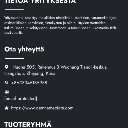
TIETOA YRITYKSESTÄ
Yrityksemme keskittyy metallisien nimikilvien, merkkien, tarramerkintöjen,
rekisterikilpien kehyksien, tietokyltten ja niihin liittyvien tuotteiden
tutkimukseen ja kehitykseen, tuotantoon ja toimitukseen ulkomaisiin B2B-
markkinoille.
Ota yhteyttä
Huone 505, Rakennus 3 Wuchang Tiandi -keskus,
Hangzhou, Zhejiang, Kiina
+86-13346185958
[email protected]
https://www.oemnameplate.com
TUOTERYHMÄ