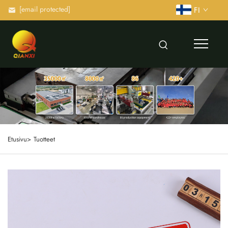
[email protected]
FI
Etusivu>
Tuotteet