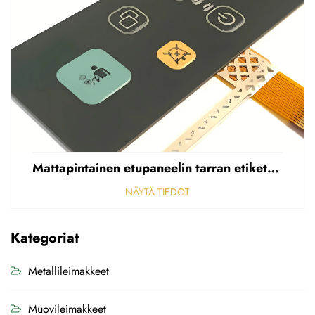
Mattapintainen etupaneelin tarran etiketti, reikäinen sumea, 0,25 mm paksuinen polycarbonaatti-/PVC-tarran etiketti
NÄYTÄ TIEDOT
Kategoriat
Metallileimakkeet
Muovileimakkeet