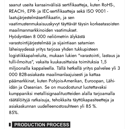
saanut useita kansainvälisiä sertifikaatteja, kuten RoHS-,
REACH-, EPR- ja IEC-sertifikaatteja sekä ISO 9001 -
laatujärjestelmäsertifikaatin, ja sen
vaatimustenmukaisuuskyvyt täyttävät täysin korkeatasoisten
maailmanmarkkinoiden vaatimukset.
Hyödyntäen 8 000 neliömetrin älykästä
varastointijärjestelmää ja sijaintiaan satamien
läheisyydessä yritys tarjoaa yhden tukkupisteen
logistiikkapalveluita, mukaan lukien "varastointi, lastaus ja
tulli-ilmoitus", vakaita kuukausittaisia toimituksia 1,5
miljoonalla kappaleella. Tällä hetkellä yritys palvelee yli 3
000 B2B-asiakasta maailmanlaajuisesti ja kattaa
päämarkkinat, kuten Pohjois-Amerikan, Euroopan, Lähi-
idän ja Oseanian. Se on muodostunut luotettavaksi
kumppaniksi metallisignaalituotteiden alalla tarjoamalla
räätälöityjä ratkaisuja, tehokkaita täyttökapasiteetteja ja
asiakaskunnan uudelleenostosuhteen yli 85 %.
85%.