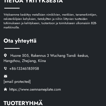
TIETOA YRITYKSESTÄ
Yrityksemme keskittyy metallisien nimikilvien, merkkien, tarramerkintöjen,
rekisterikilpien kehyksien, tietokyltten ja niihin liittyvien tuotteiden
tutkimukseen ja kehitykseen, tuotantoon ja toimitukseen ulkomaisiin B2B-
markkinoille.
Ota yhteyttä
Huone 505, Rakennus 3 Wuchang Tiandi -keskus,
Hangzhou, Zhejiang, Kiina
+86-13346185958
[email protected]
https://www.oemnameplate.com
TUOTERYHMÄ