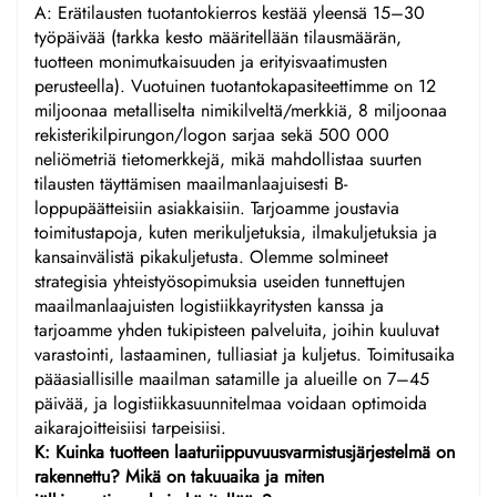
A: Erätilausten tuotantokierros kestää yleensä 15–30
työpäivää (tarkka kesto määritellään tilausmäärän,
tuotteen monimutkaisuuden ja erityisvaatimusten
perusteella). Vuotuinen tuotantokapasiteettimme on 12
miljoonaa metalliselta nimikilveltä/merkkiä, 8 miljoonaa
rekisterikilpirungon/logon sarjaa sekä 500 000
neliömetriä tietomerkkejä, mikä mahdollistaa suurten
tilausten täyttämisen maailmanlaajuisesti B-
loppupäätteisiin asiakkaisiin. Tarjoamme joustavia
toimitustapoja, kuten merikuljetuksia, ilmakuljetuksia ja
kansainvälistä pikakuljetusta. Olemme solmineet
strategisia yhteistyösopimuksia useiden tunnettujen
maailmanlaajuisten logistiikkayritysten kanssa ja
tarjoamme yhden tukipisteen palveluita, joihin kuuluvat
varastointi, lastaaminen, tulliasiat ja kuljetus. Toimitusaika
pääasiallisille maailman satamille ja alueille on 7–45
päivää, ja logistiikkasuunnitelmaa voidaan optimoida
aikarajoitteisiisi tarpeisiisi.
K: Kuinka tuotteen laaturiippuvuusvarmistusjärjestelmä on
rakennettu? Mikä on takuuaika ja miten