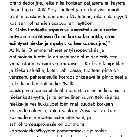
bränditiedot jne., eikä niitä koskaan paljasteta tai käytetä
ilman lupaa; räätälöidyt tuotteet ja eksklusiiviset muotit
ovat ainoastaan teidän omaa käyttöänne, eikä niitä myydä
koskaan kolmansien osapuolten käyttöön.
K: Onko tuotteella sopeutuva suunnittelu eri alueiden
erityisiin olosuhteisiin (kuten korkea lämpötila, usein
esiintyvät hiekka- ja myrskyt, korkea kosteus jne.)?
A: Kyllä. Olemme tehneet erityissopeutuksia ja
optimointia tuotteille eri maailman alueiden erityisten
ympäristöominaisuuksien mukaisesti. Korkean lämpötilan
ja hiekan alueilla, kuten Lähi-idässä, tuotteen pinta on
varustettu paksennetulla korroosionkestävällä pinnoitteella
ja korkean lämpötilan kestävällä
paistopinnoitusmenetelmällä parantaaksemme kulumis- ja
hiekankestävyyttä, ja rakenteellinen suunnittelu sisältää
hiekka- ja vesitiukkuudet toiminnallisuudet; korkean
kosteuden alueilla, kuten Kaakkois-Aasiassa, valitaan
kosteuden- ja ruosteenestomateriaalit, ja
sähkökromausprosessia on optimoitu
korroosionkestävyyden parantamiseksi; joissakin