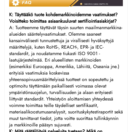
K: Täyttääkö tuote kohdemarkkinoidemme vaatimukset?
Voisitteko toimittaa asiaankuuluvat sertifiointiasiakirjat?
A: Tuotteemme täyttävät täysin suurten maailmanmarkkina-
alueiden sääntelyvaatimukset. Olemme saaneet
kansainvälisesti tunnustettuja ja virallisesti hyväksyttyjä
määrittelyjä, kuten RoHS-, REACH-, EPR- ja IEC-
standardit, ja noudatamme tiukasti ISO 9001 -
laatujärjestelmää. Eri alueellisten markkinoiden
(esimerkiksi Eurooppa, Amerikka, Lähi-itä, Oseania jne.)
erityisiä vaatimuksia koskevissa
yhteensopivuusmäärittelyissä tuotteet on sopeutettu ja
optimoitu täyttämään paikallisesti voimassa olevat
ympäristönsuojelun, turvallisuuden ja alaan erityisesti
liittyvät standardit. Yhteistyön aloittamisen yhteydessä
voimme toimittaa teille täydelliset sertifikaatit,
materiaalikoostumusanalyysit, suorituskykytestiraportit sekä
muut tarvittavat tiedot, jotta voitte suorittaa tullinkäynnin
ja markkinoille pääsyn sujuvasti.
K: Mitä räätälöityjä palveluita tuetaan? Mikä on