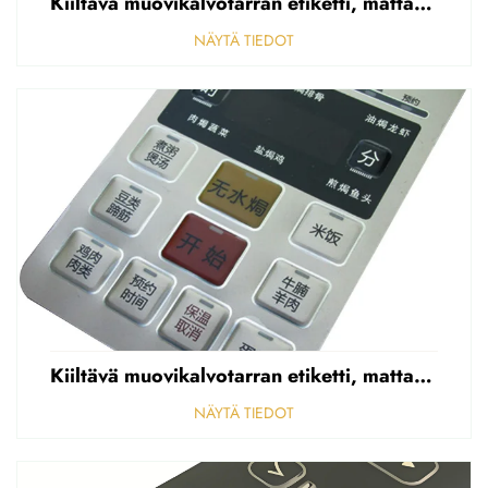
Kiiltävä muovikalvotarran etiketti, mattapintainen etupaneelin tarran etiketti, korostettu polycarbonaattipäällys
NÄYTÄ TIEDOT
Kiiltävä muovikalvotarran etiketti, mattapintainen etupaneelin tarran etiketti, korostettu polycarbonaattipäällys
NÄYTÄ TIEDOT