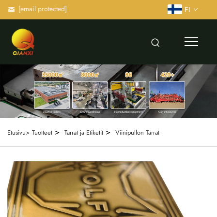
[email protected]
FI
>
>
Etusivu>
Tuotteet
Tarrat ja Etiketit
Viinipullon Tarrat