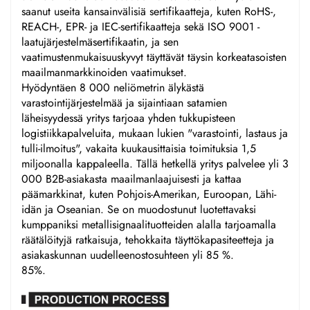
saanut useita kansainvälisiä sertifikaatteja, kuten RoHS-,
REACH-, EPR- ja IEC-sertifikaatteja sekä ISO 9001 -
laatujärjestelmäsertifikaatin, ja sen
vaatimustenmukaisuuskyvyt täyttävät täysin korkeatasoisten
maailmanmarkkinoiden vaatimukset.
Hyödyntäen 8 000 neliömetrin älykästä
varastointijärjestelmää ja sijaintiaan satamien
läheisyydessä yritys tarjoaa yhden tukkupisteen
logistiikkapalveluita, mukaan lukien "varastointi, lastaus ja
tulli-ilmoitus", vakaita kuukausittaisia toimituksia 1,5
miljoonalla kappaleella. Tällä hetkellä yritys palvelee yli 3
000 B2B-asiakasta maailmanlaajuisesti ja kattaa
päämarkkinat, kuten Pohjois-Amerikan, Euroopan, Lähi-
idän ja Oseanian. Se on muodostunut luotettavaksi
kumppaniksi metallisignaalituotteiden alalla tarjoamalla
räätälöityjä ratkaisuja, tehokkaita täyttökapasiteetteja ja
asiakaskunnan uudelleenostosuhteen yli 85 %.
85%.