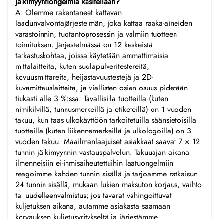
jälkimyyntiongelmia käsitellään?
A: Olemme rakentaneet kattavan
laadunvalvontajärjestelmän, joka kattaa raaka-aineiden
varastoinnin, tuotantoprosessin ja valmiin tuotteen
toimituksen. Järjestelmässä on 12 keskeistä
tarkastuskohtaa, joissa käytetään ammattimaisia
mittalaitteita, kuten suolapulveritestereitä,
kovuusmittareita, heijastavuustestejä ja 2D-
kuvamittauslaitteita, ja viallisten osien osuus pidetään
tiukasti alle 3 %:ssa. Tavallisilla tuotteilla (kuten
nimikilvillä, tunnusmerkeillä ja etiketeillä) on 1 vuoden
takuu, kun taas ulkokäyttöön tarkoitetuilla säänsietoisilla
tuotteilla (kuten liikennemerkeillä ja ulkologoilla) on 3
vuoden takuu. Maailmanlaajuiset asiakkaat saavat 7 × 12
tunnin jälkimyynnin vastauspalvelun. Takuuajan aikana
ilmenneisiin ei-ihmisaiheutettuihin laatuongelmiin
reagoimme kahden tunnin sisällä ja tarjoamme ratkaisun
24 tunnin sisällä, mukaan lukien maksuton korjaus, vaihto
tai uudelleenvalmistus; jos tavarat vahingoittuvat
kuljetuksen aikana, autamme asiakasta saamaan
korvauksen kuljetusyritykseltä ja järjestämme