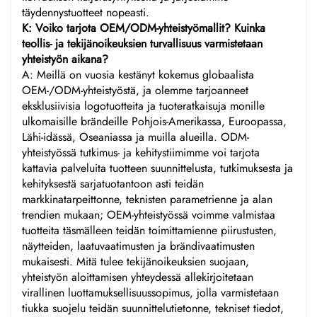
täydennystuotteet nopeasti.
K: Voiko tarjota OEM/ODM-yhteistyömallit? Kuinka
teollis- ja tekijänoikeuksien turvallisuus varmistetaan
yhteistyön aikana?
A: Meillä on vuosia kestänyt kokemus globaalista
OEM-/ODM-yhteistyöstä, ja olemme tarjoanneet
eksklusiivisia logotuotteita ja tuoteratkaisuja monille
ulkomaisille brändeille Pohjois-Amerikassa, Euroopassa,
Lähi-idässä, Oseaniassa ja muilla alueilla. ODM-
yhteistyössä tutkimus- ja kehitystiimimme voi tarjota
kattavia palveluita tuotteen suunnittelusta, tutkimuksesta ja
kehityksestä sarjatuotantoon asti teidän
markkinatarpeittonne, teknisten parametrienne ja alan
trendien mukaan; OEM-yhteistyössä voimme valmistaa
tuotteita täsmälleen teidän toimittamienne piirustusten,
näytteiden, laatuvaatimusten ja brändivaatimusten
mukaisesti. Mitä tulee tekijänoikeuksien suojaan,
yhteistyön aloittamisen yhteydessä allekirjoitetaan
virallinen luottamuksellisuussopimus, jolla varmistetaan
tiukka suojelu teidän suunnittelutietonne, tekniset tiedot,