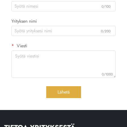
0/100
Yrityksen nimi
0/200
Viesti
0/1000
Lähetä