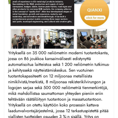
Yrityksellä on 35 000 neliömetrin moderni tuotantokanta,
jossa on 86 joukkoa kansainvälisesti edistynyttä
automatisoitua laitteistoa sekä 1 200 neliömetrin tutkimus-
ja kehityssekä näytteistämiskeskus. Sen vuotuinen
tuotantokapasiteetti on 12 miljoonaa metallisista
nimikilvistä/merkistä, 8 miljoonaa rekisterikilvirungon ja
logojen sarjaa sekä 500 000 neliömetriä tienmerkintöjä,
mikä mahdollistaa saumattoman yhteyden pieniin eriin
tehtävään räätälöityyn tuotantoon ja massatuotantoon.
Yrityksellä on otettu käyttöön koko prosessin kattava
laadunvalvontajärjestelmä, jossa 12 tarkastuspistettä pitää
viallisten tuotteiden osuuden 3 %:n sisällä. Yritys on