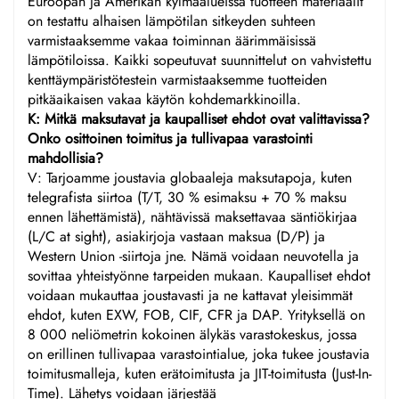
Euroopan ja Amerikan kylmäalueissa tuotteen materiaalit
on testattu alhaisen lämpötilan sitkeyden suhteen
varmistaaksemme vakaa toiminnan äärimmäisissä
lämpötiloissa. Kaikki sopeutuvat suunnittelut on vahvistettu
kenttäympäristötestein varmistaaksemme tuotteiden
pitkäaikaisen vakaa käytön kohdemarkkinoilla.
K: Mitkä maksutavat ja kaupalliset ehdot ovat valittavissa?
Onko osittoinen toimitus ja tullivapaa varastointi
mahdollisia?
V: Tarjoamme joustavia globaaleja maksutapoja, kuten
telegrafista siirtoa (T/T, 30 % esimaksu + 70 % maksu
ennen lähettämistä), nähtävissä maksettavaa säntiökirjaa
(L/C at sight), asiakirjoja vastaan maksua (D/P) ja
Western Union -siirtoja jne. Nämä voidaan neuvotella ja
sovittaa yhteistyönne tarpeiden mukaan. Kaupalliset ehdot
voidaan mukauttaa joustavasti ja ne kattavat yleisimmät
ehdot, kuten EXW, FOB, CIF, CFR ja DAP. Yrityksellä on
8 000 neliömetrin kokoinen älykäs varastokeskus, jossa
on erillinen tullivapaa varastointialue, joka tukee joustavia
toimitusmalleja, kuten erätoimitusta ja JIT-toimitusta (Just-In-
Time). Lähetys voidaan järjestää