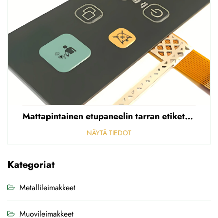
Mattapintainen etupaneelin tarran etiketti, reikäinen sumea, 0,25 mm paksuinen polycarbonaatti-/PVC-tarran etiketti
NÄYTÄ TIEDOT
Kategoriat
Metallileimakkeet
Muovileimakkeet