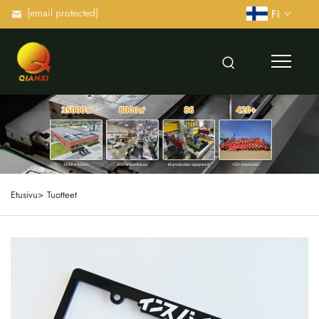
[email protected]
FI
Etusivu>
Tuotteet