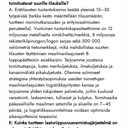
toimitustavat suurille tilauksille?
A: Erätilausten tuotantokierros kestää yleensä 15–30
työpäivää (tarkka kesto määritellään tilausmäärän,
tuotteen monimutkaisuuden ja erityisvaatimusten
perusteella). Vuotuinen tuotantokapasiteettimme on 12
miljoonaa metalliselta nimikilveltä/merkkiä, 8 miljoonaa
rekisterikilpirungon/logon sarjaa sekä 500 000
neliömetriä tietomerkkejä, mikä mahdollistaa suurten
tilausten täyttämisen maailmanlaajuisesti B-
loppupäätteisiin asiakkaisiin. Tarjoamme joustavia
toimitustapoja, kuten merikuljetuksia, ilmakuljetuksia ja
kansainvälistä pikakuljetusta. Olemme solmineet
strategisia yhteistyösopimuksia useiden tunnettujen
maailmanlaajuisten logistiikkayritysten kanssa ja
tarjoamme yhden tukipisteen palveluita, joihin kuuluvat
varastointi, lastaaminen, tulliasiat ja kuljetus. Toimitusaika
pääasiallisille maailman satamille ja alueille on 7–45
päivää, ja logistiikkasuunnitelmaa voidaan optimoida
aikarajoitteisiisi tarpeisiisi.
K: Kuinka tuotteen laaturiippuvuusvarmistusjärjestelmä on