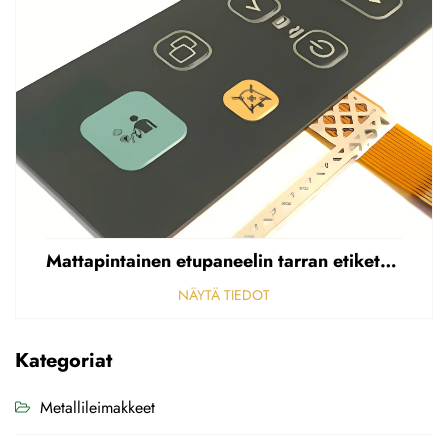
Mattapintainen etupaneelin tarran etiketti, reikäinen sumea, 0,25 mm paksuinen polycarbonaatti-/PVC-tarran etiketti
NÄYTÄ TIEDOT
Kategoriat
Metallileimakkeet