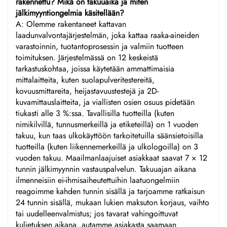
rakennettu? Mikä on takuuaika ja miten
jälkimyyntiongelmia käsitellään?
A: Olemme rakentaneet kattavan
laadunvalvontajärjestelmän, joka kattaa raaka-aineiden
varastoinnin, tuotantoprosessin ja valmiin tuotteen
toimituksen. Järjestelmässä on 12 keskeistä
tarkastuskohtaa, joissa käytetään ammattimaisia
mittalaitteita, kuten suolapulveritestereitä,
kovuusmittareita, heijastavuustestejä ja 2D-
kuvamittauslaitteita, ja viallisten osien osuus pidetään
tiukasti alle 3 %:ssa. Tavallisilla tuotteilla (kuten
nimikilvillä, tunnusmerkeillä ja etiketeillä) on 1 vuoden
takuu, kun taas ulkokäyttöön tarkoitetuilla säänsietoisilla
tuotteilla (kuten liikennemerkeillä ja ulkologoilla) on 3
vuoden takuu. Maailmanlaajuiset asiakkaat saavat 7 × 12
tunnin jälkimyynnin vastauspalvelun. Takuuajan aikana
ilmenneisiin ei-ihmisaiheutettuihin laatuongelmiin
reagoimme kahden tunnin sisällä ja tarjoamme ratkaisun
24 tunnin sisällä, mukaan lukien maksuton korjaus, vaihto
tai uudelleenvalmistus; jos tavarat vahingoittuvat
kuljetuksen aikana, autamme asiakasta saamaan