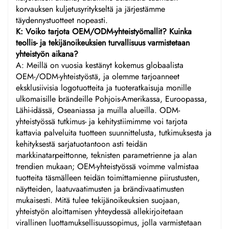
korvauksen kuljetusyritykseltä ja järjestämme
täydennystuotteet nopeasti.
K: Voiko tarjota OEM/ODM-yhteistyömallit? Kuinka
teollis- ja tekijänoikeuksien turvallisuus varmistetaan
yhteistyön aikana?
A: Meillä on vuosia kestänyt kokemus globaalista
OEM-/ODM-yhteistyöstä, ja olemme tarjoanneet
eksklusiivisia logotuotteita ja tuoteratkaisuja monille
ulkomaisille brändeille Pohjois-Amerikassa, Euroopassa,
Lähi-idässä, Oseaniassa ja muilla alueilla. ODM-
yhteistyössä tutkimus- ja kehitystiimimme voi tarjota
kattavia palveluita tuotteen suunnittelusta, tutkimuksesta ja
kehityksestä sarjatuotantoon asti teidän
markkinatarpeittonne, teknisten parametrienne ja alan
trendien mukaan; OEM-yhteistyössä voimme valmistaa
tuotteita täsmälleen teidän toimittamienne piirustusten,
näytteiden, laatuvaatimusten ja brändivaatimusten
mukaisesti. Mitä tulee tekijänoikeuksien suojaan,
yhteistyön aloittamisen yhteydessä allekirjoitetaan
virallinen luottamuksellisuussopimus, jolla varmistetaan