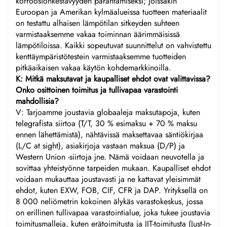
korroosionkestävyyden parantamiseksi; joissakin
Euroopan ja Amerikan kylmäalueissa tuotteen materiaalit
on testattu alhaisen lämpötilan sitkeyden suhteen
varmistaaksemme vakaa toiminnan äärimmäisissä
lämpötiloissa. Kaikki sopeutuvat suunnittelut on vahvistettu
kenttäympäristötestein varmistaaksemme tuotteiden
pitkäaikaisen vakaa käytön kohdemarkkinoilla.
K: Mitkä maksutavat ja kaupalliset ehdot ovat valittavissa?
Onko osittoinen toimitus ja tullivapaa varastointi
mahdollisia?
V: Tarjoamme joustavia globaaleja maksutapoja, kuten
telegrafista siirtoa (T/T, 30 % esimaksu + 70 % maksu
ennen lähettämistä), nähtävissä maksettavaa säntiökirjaa
(L/C at sight), asiakirjoja vastaan maksua (D/P) ja
Western Union -siirtoja jne. Nämä voidaan neuvotella ja
sovittaa yhteistyönne tarpeiden mukaan. Kaupalliset ehdot
voidaan mukauttaa joustavasti ja ne kattavat yleisimmät
ehdot, kuten EXW, FOB, CIF, CFR ja DAP. Yrityksellä on
8 000 neliömetrin kokoinen älykäs varastokeskus, jossa
on erillinen tullivapaa varastointialue, joka tukee joustavia
toimitusmalleja, kuten erätoimitusta ja JIT-toimitusta (Just-In-