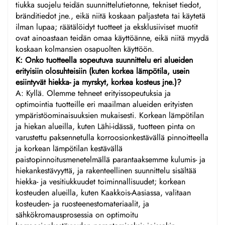
tiukka suojelu teidän suunnittelutietonne, tekniset tiedot,
bränditiedot jne., eikä niitä koskaan paljasteta tai käytetä
ilman lupaa; räätälöidyt tuotteet ja eksklusiiviset muotit
ovat ainoastaan teidän omaa käyttöänne, eikä niitä myydä
koskaan kolmansien osapuolten käyttöön.
K: Onko tuotteella sopeutuva suunnittelu eri alueiden
erityisiin olosuhteisiin (kuten korkea lämpötila, usein
esiintyvät hiekka- ja myrskyt, korkea kosteus jne.)?
A: Kyllä. Olemme tehneet erityissopeutuksia ja
optimointia tuotteille eri maailman alueiden erityisten
ympäristöominaisuuksien mukaisesti. Korkean lämpötilan
ja hiekan alueilla, kuten Lähi-idässä, tuotteen pinta on
varustettu paksennetulla korroosionkestävällä pinnoitteella
ja korkean lämpötilan kestävällä
paistopinnoitusmenetelmällä parantaaksemme kulumis- ja
hiekankestävyyttä, ja rakenteellinen suunnittelu sisältää
hiekka- ja vesitiukkuudet toiminnallisuudet; korkean
kosteuden alueilla, kuten Kaakkois-Aasiassa, valitaan
kosteuden- ja ruosteenestomateriaalit, ja
sähkökromausprosessia on optimoitu