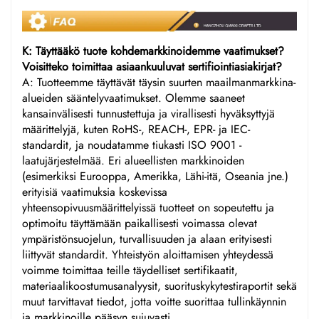
K: Täyttääkö tuote kohdemarkkinoidemme vaatimukset?
Voisitteko toimittaa asiaankuuluvat sertifiointiasiakirjat?
A: Tuotteemme täyttävät täysin suurten maailmanmarkkina-
alueiden sääntelyvaatimukset. Olemme saaneet
kansainvälisesti tunnustettuja ja virallisesti hyväksyttyjä
määrittelyjä, kuten RoHS-, REACH-, EPR- ja IEC-
standardit, ja noudatamme tiukasti ISO 9001 -
laatujärjestelmää. Eri alueellisten markkinoiden
(esimerkiksi Eurooppa, Amerikka, Lähi-itä, Oseania jne.)
erityisiä vaatimuksia koskevissa
yhteensopivuusmäärittelyissä tuotteet on sopeutettu ja
optimoitu täyttämään paikallisesti voimassa olevat
ympäristönsuojelun, turvallisuuden ja alaan erityisesti
liittyvät standardit. Yhteistyön aloittamisen yhteydessä
voimme toimittaa teille täydelliset sertifikaatit,
materiaalikoostumusanalyysit, suorituskykytestiraportit sekä
muut tarvittavat tiedot, jotta voitte suorittaa tullinkäynnin
ja markkinoille pääsyn sujuvasti.