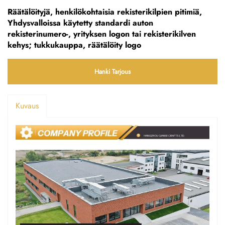
Räätälöityjä, henkilökohtaisia rekisterikilpien pitimiä,
Yhdysvalloissa käytetty standardi auton
rekisterinumero-, yrityksen logon tai rekisterikilven
kehys; tukkukauppa, räätälöity logo
Hanki Tarjous
Kuvaus