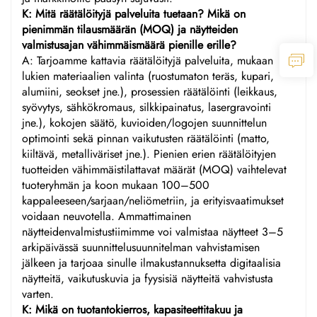
K: Mitä räätälöityjä palveluita tuetaan? Mikä on
pienimmän tilausmäärän (MOQ) ja näytteiden
valmistusajan vähimmäismäärä pienille erille?
A: Tarjoamme kattavia räätälöityjä palveluita, mukaan
lukien materiaalien valinta (ruostumaton teräs, kupari,
alumiini, seokset jne.), prosessien räätälöinti (leikkaus,
syövytys, sähkökromaus, silkkipainatus, lasergravointi
jne.), kokojen säätö, kuvioiden/logojen suunnittelun
optimointi sekä pinnan vaikutusten räätälöinti (matto,
kiiltävä, metalliväriset jne.). Pienien erien räätälöityjen
tuotteiden vähimmäistilattavat määrät (MOQ) vaihtelevat
tuoteryhmän ja koon mukaan 100–500
kappaleeseen/sarjaan/neliömetriin, ja erityisvaatimukset
voidaan neuvotella. Ammattimainen
näytteidenvalmistustiimimme voi valmistaa näytteet 3–5
arkipäivässä suunnittelusuunnitelman vahvistamisen
jälkeen ja tarjoaa sinulle ilmakustannuksetta digitaalisia
näytteitä, vaikutuskuvia ja fyysisiä näytteitä vahvistusta
varten.
K: Mikä on tuotantokierros, kapasiteettitakuu ja