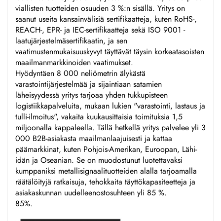
viallisten tuotteiden osuuden 3 %:n sisällä. Yritys on
saanut useita kansainvälisiä sertifikaatteja, kuten RoHS-,
REACH-, EPR- ja IEC-sertifikaatteja sekä ISO 9001 -
laatujärjestelmäsertifikaatin, ja sen
vaatimustenmukaisuuskyvyt täyttävät täysin korkeatasoisten
maailmanmarkkinoiden vaatimukset.
Hyödyntäen 8 000 neliömetrin älykästä
varastointijärjestelmää ja sijaintiaan satamien
läheisyydessä yritys tarjoaa yhden tukkupisteen
logistiikkapalveluita, mukaan lukien "varastointi, lastaus ja
tulli-ilmoitus", vakaita kuukausittaisia toimituksia 1,5
miljoonalla kappaleella. Tällä hetkellä yritys palvelee yli 3
000 B2B-asiakasta maailmanlaajuisesti ja kattaa
päämarkkinat, kuten Pohjois-Amerikan, Euroopan, Lähi-
idän ja Oseanian. Se on muodostunut luotettavaksi
kumppaniksi metallisignaalituotteiden alalla tarjoamalla
räätälöityjä ratkaisuja, tehokkaita täyttökapasiteetteja ja
asiakaskunnan uudelleenostosuhteen yli 85 %.
85%.