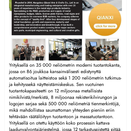
Yrityksellä on 35 000 neliömetrin moderni tuotantokanta,
jossa on 86 joukkoa kansainvälisesti edistynyttä
automatisoitua laitteistoa sekä 1 200 neliömetrin tutkimus-
ja kehityssekä näytteistämiskeskus. Sen vuotuinen
tuotantokapasiteetti on 12 miljoonaa metallisista
nimikilvistä/merkistä, 8 miljoonaa rekisterikilvirungon ja
logojen sarjaa sekä 500 000 neliömetriä tienmerkintöjä,
mikä mahdollistaa saumattoman yhteyden pieniin eriin
tehtävään räätälöityyn tuotantoon ja massatuotantoon.
Yrityksellä on otettu käyttöön koko prosessin kattava
laadunvalvontajärjestelmä, jossa 12 tarkastuspistettä pitää