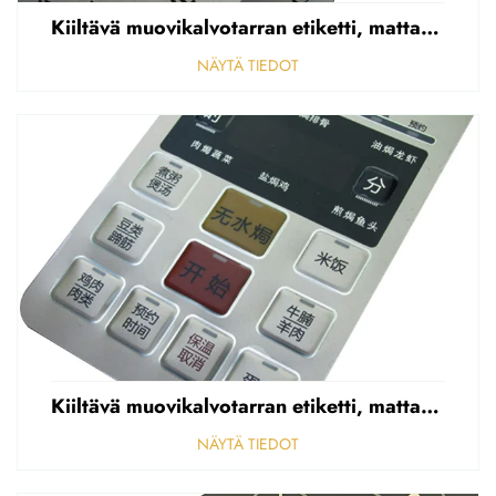
Kiiltävä muovikalvotarran etiketti, mattapintainen etupaneelin tarran etiketti, korostettu polycarbonaattipäällys
NÄYTÄ TIEDOT
Kiiltävä muovikalvotarran etiketti, mattapintainen etupaneelin tarran etiketti, korostettu polycarbonaattipäällys
NÄYTÄ TIEDOT