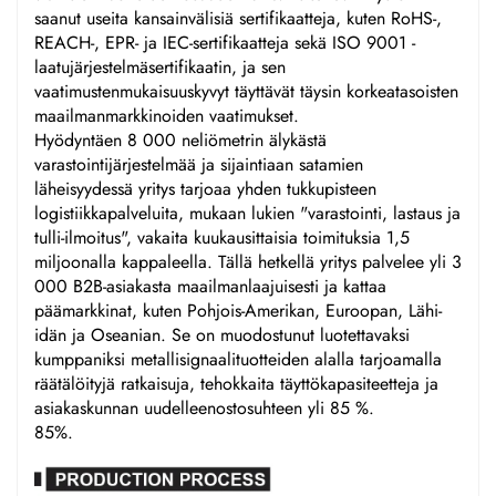
saanut useita kansainvälisiä sertifikaatteja, kuten RoHS-,
REACH-, EPR- ja IEC-sertifikaatteja sekä ISO 9001 -
laatujärjestelmäsertifikaatin, ja sen
vaatimustenmukaisuuskyvyt täyttävät täysin korkeatasoisten
maailmanmarkkinoiden vaatimukset.
Hyödyntäen 8 000 neliömetrin älykästä
varastointijärjestelmää ja sijaintiaan satamien
läheisyydessä yritys tarjoaa yhden tukkupisteen
logistiikkapalveluita, mukaan lukien "varastointi, lastaus ja
tulli-ilmoitus", vakaita kuukausittaisia toimituksia 1,5
miljoonalla kappaleella. Tällä hetkellä yritys palvelee yli 3
000 B2B-asiakasta maailmanlaajuisesti ja kattaa
päämarkkinat, kuten Pohjois-Amerikan, Euroopan, Lähi-
idän ja Oseanian. Se on muodostunut luotettavaksi
kumppaniksi metallisignaalituotteiden alalla tarjoamalla
räätälöityjä ratkaisuja, tehokkaita täyttökapasiteetteja ja
asiakaskunnan uudelleenostosuhteen yli 85 %.
85%.