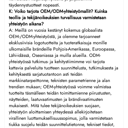
täydennystuotteet nopeasti.
K: Voiko tarjota OEM/ODM-yhteistyömallit? Kuinka
teollis- ja tekijänoikeuksien turvallisuus varmistetaan
yhteistyön aikana?
A: Meillä on vuosia kestänyt kokemus globaalista
OEM-/ODM-yhteistyöstä, ja olemme tarjoanneet
eksklusiivisia logotuotteita ja tuoteratkaisuja monille
ulkomaisille brändeille Pohjois-Amerikassa, Euroopassa,
Lähi-idässä, Oseaniassa ja muilla alueilla. ODM-
yhteistyössä tutkimus- ja kehitystiimimme voi tarjota
kattavia palveluita tuotteen suunnittelusta, tutkimuksesta ja
kehityksestä sarjatuotantoon asti teidän
markkinatarpeittonne, teknisten parametrienne ja alan
trendien mukaan; OEM-yhteistyössä voimme valmistaa
tuotteita täsmälleen teidän toimittamienne piirustusten,
näytteiden, laatuvaatimusten ja brändivaatimusten
mukaisesti. Mitä tulee tekijänoikeuksien suojaan,
yhteistyön aloittamisen yhteydessä allekirjoitetaan
virallinen luottamuksellisuussopimus, jolla varmistetaan
tiukka suojelu teidän suunnittelutietonne, tekniset tiedot,