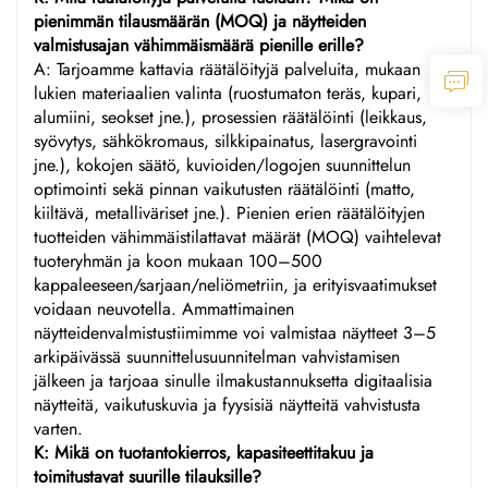
pienimmän tilausmäärän (MOQ) ja näytteiden
valmistusajan vähimmäismäärä pienille erille?
A: Tarjoamme kattavia räätälöityjä palveluita, mukaan
lukien materiaalien valinta (ruostumaton teräs, kupari,
alumiini, seokset jne.), prosessien räätälöinti (leikkaus,
syövytys, sähkökromaus, silkkipainatus, lasergravointi
jne.), kokojen säätö, kuvioiden/logojen suunnittelun
optimointi sekä pinnan vaikutusten räätälöinti (matto,
kiiltävä, metalliväriset jne.). Pienien erien räätälöityjen
tuotteiden vähimmäistilattavat määrät (MOQ) vaihtelevat
tuoteryhmän ja koon mukaan 100–500
kappaleeseen/sarjaan/neliömetriin, ja erityisvaatimukset
voidaan neuvotella. Ammattimainen
näytteidenvalmistustiimimme voi valmistaa näytteet 3–5
arkipäivässä suunnittelusuunnitelman vahvistamisen
jälkeen ja tarjoaa sinulle ilmakustannuksetta digitaalisia
näytteitä, vaikutuskuvia ja fyysisiä näytteitä vahvistusta
varten.
K: Mikä on tuotantokierros, kapasiteettitakuu ja
toimitustavat suurille tilauksille?