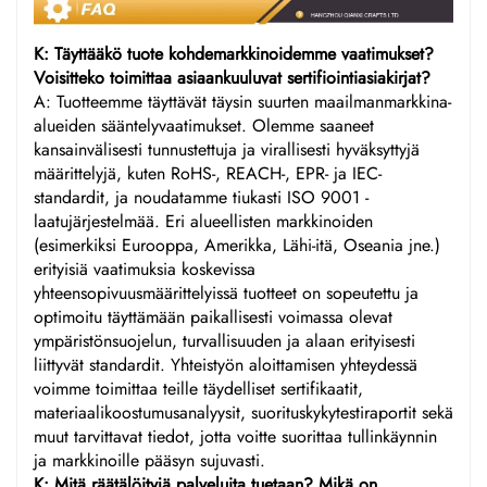
K: Täyttääkö tuote kohdemarkkinoidemme vaatimukset?
Voisitteko toimittaa asiaankuuluvat sertifiointiasiakirjat?
A: Tuotteemme täyttävät täysin suurten maailmanmarkkina-
alueiden sääntelyvaatimukset. Olemme saaneet
kansainvälisesti tunnustettuja ja virallisesti hyväksyttyjä
määrittelyjä, kuten RoHS-, REACH-, EPR- ja IEC-
standardit, ja noudatamme tiukasti ISO 9001 -
laatujärjestelmää. Eri alueellisten markkinoiden
(esimerkiksi Eurooppa, Amerikka, Lähi-itä, Oseania jne.)
erityisiä vaatimuksia koskevissa
yhteensopivuusmäärittelyissä tuotteet on sopeutettu ja
optimoitu täyttämään paikallisesti voimassa olevat
ympäristönsuojelun, turvallisuuden ja alaan erityisesti
liittyvät standardit. Yhteistyön aloittamisen yhteydessä
voimme toimittaa teille täydelliset sertifikaatit,
materiaalikoostumusanalyysit, suorituskykytestiraportit sekä
muut tarvittavat tiedot, jotta voitte suorittaa tullinkäynnin
ja markkinoille pääsyn sujuvasti.
K: Mitä räätälöityjä palveluita tuetaan? Mikä on