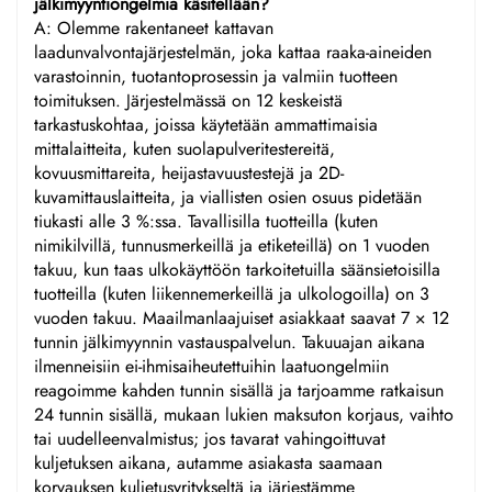
jälkimyyntiongelmia käsitellään?
A: Olemme rakentaneet kattavan
laadunvalvontajärjestelmän, joka kattaa raaka-aineiden
varastoinnin, tuotantoprosessin ja valmiin tuotteen
toimituksen. Järjestelmässä on 12 keskeistä
tarkastuskohtaa, joissa käytetään ammattimaisia
mittalaitteita, kuten suolapulveritestereitä,
kovuusmittareita, heijastavuustestejä ja 2D-
kuvamittauslaitteita, ja viallisten osien osuus pidetään
tiukasti alle 3 %:ssa. Tavallisilla tuotteilla (kuten
nimikilvillä, tunnusmerkeillä ja etiketeillä) on 1 vuoden
takuu, kun taas ulkokäyttöön tarkoitetuilla säänsietoisilla
tuotteilla (kuten liikennemerkeillä ja ulkologoilla) on 3
vuoden takuu. Maailmanlaajuiset asiakkaat saavat 7 × 12
tunnin jälkimyynnin vastauspalvelun. Takuuajan aikana
ilmenneisiin ei-ihmisaiheutettuihin laatuongelmiin
reagoimme kahden tunnin sisällä ja tarjoamme ratkaisun
24 tunnin sisällä, mukaan lukien maksuton korjaus, vaihto
tai uudelleenvalmistus; jos tavarat vahingoittuvat
kuljetuksen aikana, autamme asiakasta saamaan
korvauksen kuljetusyritykseltä ja järjestämme