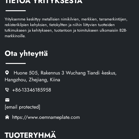
TIETOA YRITYKSESTÄ
Yrityksemme keskittyy metallisien nimikilvien, merkkien, tarramerkintöjen,
rekisterikilpien kehyksien, tietokyltten ja niihin liittyvien tuotteiden
tutkimukseen ja kehitykseen, tuotantoon ja toimitukseen ulkomaisiin B2B-
markkinoille.
Ota yhteyttä
Huone 505, Rakennus 3 Wuchang Tiandi -keskus,
Hangzhou, Zhejiang, Kiina
+86-13346185958
[email protected]
https://www.oemnameplate.com
TUOTERYHMÄ