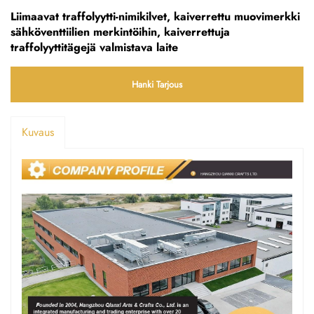
Liimaavat traffolyytti-nimikilvet, kaiverrettu muovimerkki
sähköventtiilien merkintöihin, kaiverrettuja
traffolyyttitägejä valmistava laite
Hanki Tarjous
Kuvaus