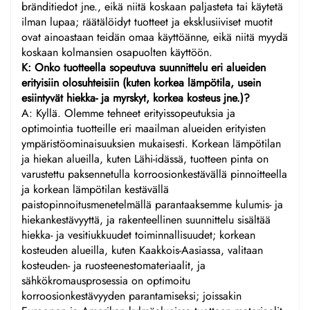
bränditiedot jne., eikä niitä koskaan paljasteta tai käytetä
ilman lupaa; räätälöidyt tuotteet ja eksklusiiviset muotit
ovat ainoastaan teidän omaa käyttöänne, eikä niitä myydä
koskaan kolmansien osapuolten käyttöön.
K: Onko tuotteella sopeutuva suunnittelu eri alueiden
erityisiin olosuhteisiin (kuten korkea lämpötila, usein
esiintyvät hiekka- ja myrskyt, korkea kosteus jne.)?
A: Kyllä. Olemme tehneet erityissopeutuksia ja
optimointia tuotteille eri maailman alueiden erityisten
ympäristöominaisuuksien mukaisesti. Korkean lämpötilan
ja hiekan alueilla, kuten Lähi-idässä, tuotteen pinta on
varustettu paksennetulla korroosionkestävällä pinnoitteella
ja korkean lämpötilan kestävällä
paistopinnoitusmenetelmällä parantaaksemme kulumis- ja
hiekankestävyyttä, ja rakenteellinen suunnittelu sisältää
hiekka- ja vesitiukkuudet toiminnallisuudet; korkean
kosteuden alueilla, kuten Kaakkois-Aasiassa, valitaan
kosteuden- ja ruosteenestomateriaalit, ja
sähkökromausprosessia on optimoitu
korroosionkestävyyden parantamiseksi; joissakin