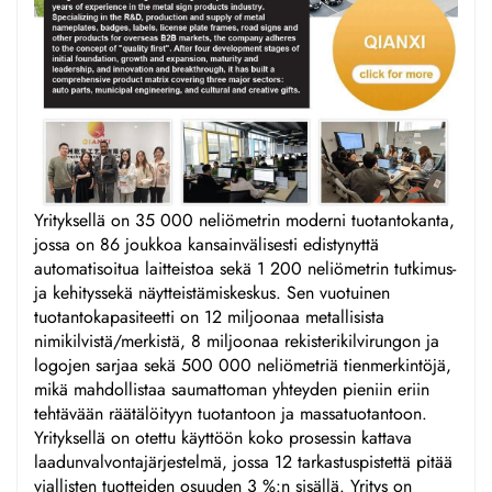
Yrityksellä on 35 000 neliömetrin moderni tuotantokanta,
jossa on 86 joukkoa kansainvälisesti edistynyttä
automatisoitua laitteistoa sekä 1 200 neliömetrin tutkimus-
ja kehityssekä näytteistämiskeskus. Sen vuotuinen
tuotantokapasiteetti on 12 miljoonaa metallisista
nimikilvistä/merkistä, 8 miljoonaa rekisterikilvirungon ja
logojen sarjaa sekä 500 000 neliömetriä tienmerkintöjä,
mikä mahdollistaa saumattoman yhteyden pieniin eriin
tehtävään räätälöityyn tuotantoon ja massatuotantoon.
Yrityksellä on otettu käyttöön koko prosessin kattava
laadunvalvontajärjestelmä, jossa 12 tarkastuspistettä pitää
viallisten tuotteiden osuuden 3 %:n sisällä. Yritys on