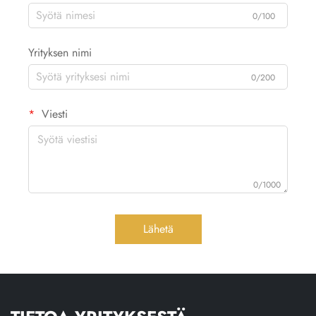
0/100
Yrityksen nimi
0/200
Viesti
0/1000
Lähetä