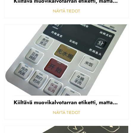
Kiiltävä muovikalvotarran etiketti, mattapintainen etupaneelin tarran etiketti, korostettu polycarbonaattipäällys
NÄYTÄ TIEDOT
Kiiltävä muovikalvotarran etiketti, mattapintainen etupaneelin tarran etiketti, korostettu polycarbonaattipäällys
NÄYTÄ TIEDOT