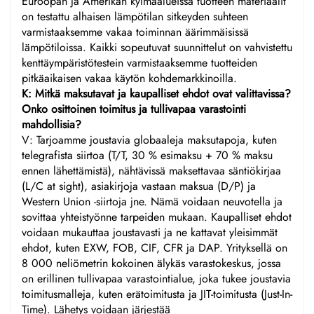
Euroopan ja Amerikan kylmäalueissa tuotteen materiaalit
on testattu alhaisen lämpötilan sitkeyden suhteen
varmistaaksemme vakaa toiminnan äärimmäisissä
lämpötiloissa. Kaikki sopeutuvat suunnittelut on vahvistettu
kenttäympäristötestein varmistaaksemme tuotteiden
pitkäaikaisen vakaa käytön kohdemarkkinoilla.
K: Mitkä maksutavat ja kaupalliset ehdot ovat valittavissa?
Onko osittoinen toimitus ja tullivapaa varastointi
mahdollisia?
V: Tarjoamme joustavia globaaleja maksutapoja, kuten
telegrafista siirtoa (T/T, 30 % esimaksu + 70 % maksu
ennen lähettämistä), nähtävissä maksettavaa säntiökirjaa
(L/C at sight), asiakirjoja vastaan maksua (D/P) ja
Western Union -siirtoja jne. Nämä voidaan neuvotella ja
sovittaa yhteistyönne tarpeiden mukaan. Kaupalliset ehdot
voidaan mukauttaa joustavasti ja ne kattavat yleisimmät
ehdot, kuten EXW, FOB, CIF, CFR ja DAP. Yrityksellä on
8 000 neliömetrin kokoinen älykäs varastokeskus, jossa
on erillinen tullivapaa varastointialue, joka tukee joustavia
toimitusmalleja, kuten erätoimitusta ja JIT-toimitusta (Just-In-
Time). Lähetys voidaan järjestää