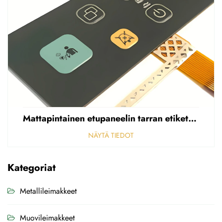
Mattapintainen etupaneelin tarran etiketti, reikäinen sumea, 0,25 mm paksuinen polycarbonaatti-/PVC-tarran etiketti
NÄYTÄ TIEDOT
Kategoriat
Metallileimakkeet
Muovileimakkeet