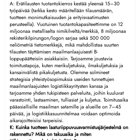
A: Erätilausten tuotantokierros kestää yleensä 15–30
työpäivää (tarkka kesto määritellään tilausmäärän,
tuotteen monimutkaisuuden ja erityisvaatimusten
perusteella). Vuotuinen tuotantokapasiteettimme on 12
miljoonaa metalliselta nimikilveltä/merkkiä, 8 miljoonaa
rekisterikilpirungon/logon sarjaa sekä 500 000
neliömetriä tietomerkkejä, mikä mahdollistaa suurten
tilausten täyttämisen maailmanlaajuisesti B-
loppupäätteisiin asiakkaisiin. Tarjoamme joustavia
toimitustapoja, kuten merikuljetuksia, ilmakuljetuksia ja
kansainvälistä pikakuljetusta. Olemme solmineet
strategisia yhteistyösopimuksia useiden tunnettujen
maailmanlaajuisten logistiikkayritysten kanssa ja
tarjoamme yhden tukipisteen palveluita, joihin kuuluvat
varastointi, lastaaminen, tulliasiat ja kuljetus. Toimitusaika
pääasiallisille maailman satamille ja alueille on 7–45
päivää, ja logistiikkasuunnitelmaa voidaan optimoida
aikarajoitteisiisi tarpeisiisi.
K: Kuinka tuotteen laaturiippuvuusvarmistusjärjestelmä on
rakennettu? Mikä on takuuaika ja miten