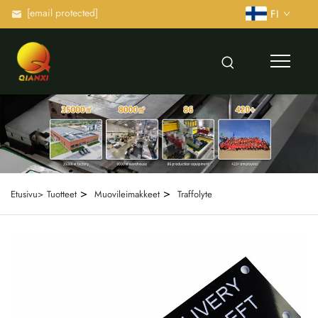
[email protected]
FI
>
>
Etusivu>
Tuotteet
Muovileimakkeet
Traffolyte