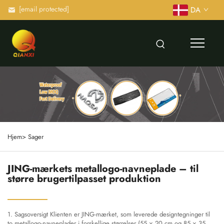
[email protected]
DA
Hjem>
Sager
JING-mærkets metallogo-navneplade – til
større brugertilpasset produktion
1. Sagsoversigt Klienten er JING-mærket, som leverede designtegninger til
to metallogo-navneplader i forskellige størrelser (55 × 20 cm og 85 × 35