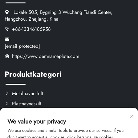
Lokale 505, Bygning 3 Wuchang Tiandi Center,
Hangzhou, Zhejiang, Kina
+86-13346185958
[email protected]
https://www.oemnameplate.com
Produktkategori
Metalnavneskilt
Plastnavneskilt
Etiketter og Aftagelige Mærker
We value your privacy
Brugerdefinerede Kreativprodukter
We use cookies and similar tools to provide our services. If you
don't want to accept all cookies, click Personalize cookies.