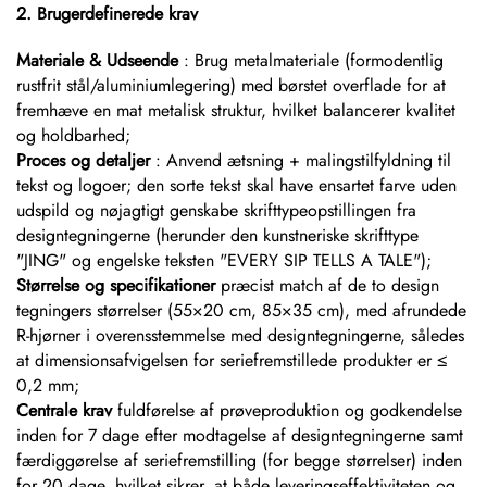
2. Brugerdefinerede krav
Materiale & Udseende
: Brug metalmateriale (formodentlig
rustfrit stål/aluminiumlegering) med børstet overflade for at
fremhæve en mat metalisk struktur, hvilket balancerer kvalitet
og holdbarhed;
Proces og detaljer
: Anvend ætsning + malingstilfyldning til
tekst og logoer; den sorte tekst skal have ensartet farve uden
udspild og nøjagtigt genskabe skrifttypeopstillingen fra
designtegningerne (herunder den kunstneriske skrifttype
"JING" og engelske teksten "EVERY SIP TELLS A TALE");
Størrelse og specifikationer
præcist match af de to design
tegningers størrelser (55×20 cm, 85×35 cm), med afrundede
R-hjørner i overensstemmelse med designtegningerne, således
at dimensionsafvigelsen for seriefremstillede produkter er ≤
0,2 mm;
Centrale krav
fuldførelse af prøveproduktion og godkendelse
inden for 7 dage efter modtagelse af designtegningerne samt
færdiggørelse af seriefremstilling (for begge størrelser) inden
for 20 dage, hvilket sikrer, at både leveringseffektiviteten og