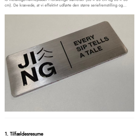
cm). De krævede, at vi effektivt udførte den større seriefremstilling og
nøjagtigt genskabte skrifttypens layout...
1. Tilfældesresume