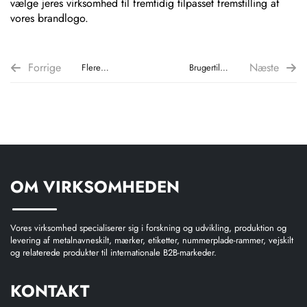
vælge jeres virksomhed til fremtidig tilpasset fremstilling af
vores brandlogo.
Forrige
Næste
Flere
Brugertilpasset
stilarter –
fremstilling
aluminiums
af ABS-
advarselsskilt
emblem
med UV-
med
print – til
chrombelægning
OM VIRKSOMHEDEN
større
brugertilpasset
produktion
Vores virksomhed specialiserer sig i forskning og udvikling, produktion og
levering af metalnavneskilt, mærker, etiketter, nummerplade-rammer, vejskilt
og relaterede produkter til internationale B2B-markeder.
KONTAKT