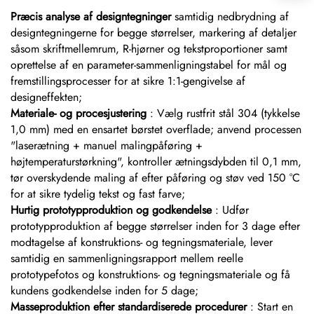
Præcis analyse af designtegninger
samtidig nedbrydning af
designtegningerne for begge størrelser, markering af detaljer
såsom skriftmellemrum, R-hjørner og tekstproportioner samt
oprettelse af en parameter-sammenligningstabel for mål og
fremstillingsprocesser for at sikre 1:1-gengivelse af
designeffekten;
Materiale- og procesjustering
: Vælg rustfrit stål 304 (tykkelse
1,0 mm) med en ensartet børstet overflade; anvend processen
"laserætning + manuel malingpåføring +
højtemperaturstørkning", kontroller ætningsdybden til 0,1 mm,
tør overskydende maling af efter påføring og støv ved 150 °C
for at sikre tydelig tekst og fast farve;
Hurtig prototypproduktion og godkendelse
: Udfør
prototypproduktion af begge størrelser inden for 3 dage efter
modtagelse af konstruktions- og tegningsmateriale, lever
samtidig en sammenligningsrapport mellem reelle
prototypefotos og konstruktions- og tegningsmateriale og få
kundens godkendelse inden for 5 dage;
Masseproduktion efter standardiserede procedurer
: Start en