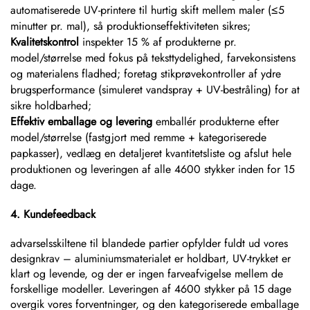
automatiserede UV-printere til hurtig skift mellem maler (≤5
minutter pr. mal), så produktionseffektiviteten sikres;
Kvalitetskontrol
inspekter 15 % af produkterne pr.
model/størrelse med fokus på teksttydelighed, farvekonsistens
og materialens fladhed; foretag stikprøvekontroller af ydre
brugsperformance (simuleret vandspray + UV-bestråling) for at
sikre holdbarhed;
Effektiv emballage og levering
emballér produkterne efter
model/størrelse (fastgjort med remme + kategoriserede
papkasser), vedlæg en detaljeret kvantitetsliste og afslut hele
produktionen og leveringen af alle 4600 stykker inden for 15
dage.
4. Kundefeedback
advarselsskiltene til blandede partier opfylder fuldt ud vores
designkrav – aluminiumsmaterialet er holdbart, UV-trykket er
klart og levende, og der er ingen farveafvigelse mellem de
forskellige modeller. Leveringen af 4600 stykker på 15 dage
overgik vores forventninger, og den kategoriserede emballage