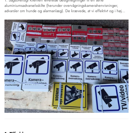
1. Sagsoversigt Klienten leverede designtegninger til en serie
aluminiumsadvarselsskilte (herunder overvågningskamerahenvisninger,
advarsler om hunde og alarmanlæg). De krævede, at vi effektivt og i høj
kvalitet udførte den større seriefremstilling. T...