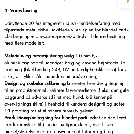
3. Vores løsning
Udnyttende 20 års integreret industri-handels-erfaring med
tilpassede metal skilte, udviklede vi en »plan for blandet parti-
planlægning + præcisionsproceskontrol« til denne bestilling
med flere modeller:
Materiale- og procesjustering
vælg 1,0 mm tyk
aluminiumsplade til udendørs brug og anvend højpræcis UV-
printning (blækbinding ≥4B, UV-bestandighedsklasse 5) for at
sikre, at trykket tåler udendørs miljøpåvirkning;
Design og skabelonkalibrering
konverter hver designtegning
til en produktionsmal, kalibrer farveværdierne (f.eks. den gule
baggrund på advarselsskiltet med hund, blå kanter på
overvågnings skilte) i henhold til kundens designfil og udfør
1:1 proofing for at eliminere farveafvigelser;
Produktionsplanlægning for blandet parti
indret en dedikeret
produktionslinje til blandet partiproduktion, mærk hver
model/størrelse med eksklusive identifikatorer og brug