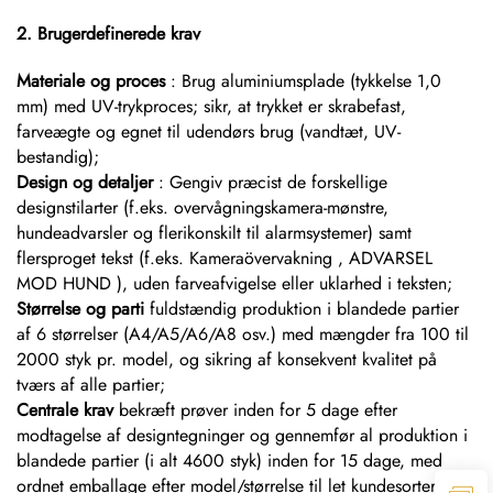
2. Brugerdefinerede krav
Materiale og proces
: Brug aluminiumsplade (tykkelse 1,0
mm) med UV-trykproces; sikr, at trykket er skrabefast,
farveægte og egnet til udendørs brug (vandtæt, UV-
bestandig);
Design og detaljer
: Gengiv præcist de forskellige
designstilarter (f.eks. overvågningskamera-mønstre,
hundeadvarsler og flerikonskilt til alarmsystemer) samt
flersproget tekst (f.eks.
Kameraövervakning
,
ADVARSEL
MOD HUND
), uden farveafvigelse eller uklarhed i teksten;
Størrelse og parti
fuldstændig produktion i blandede partier
af 6 størrelser (A4/A5/A6/A8 osv.) med mængder fra 100 til
2000 styk pr. model, og sikring af konsekvent kvalitet på
tværs af alle partier;
Centrale krav
bekræft prøver inden for 5 dage efter
modtagelse af designtegninger og gennemfør al produktion i
blandede partier (i alt 4600 styk) inden for 15 dage, med
ordnet emballage efter model/størrelse til let kundesortering.