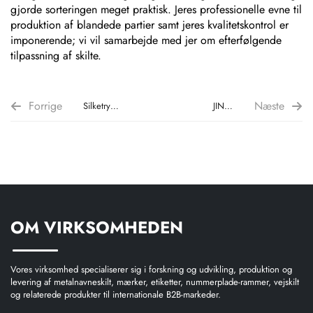
gjorde sorteringen meget praktisk. Jeres professionelle evne til
produktion af blandede partier samt jeres kvalitetskontrol er
imponerende; vi vil samarbejde med jer om efterfølgende
tilpassning af skilte.
Forrige
Næste
Silketrykt
JING-
aluminiums
mærkets
advarselsskilt
metallogo-
–
navneplade
tilfælde
– til større
med
brugertilpasset
OM VIRKSOMHEDEN
masseanpassning
produktion
Vores virksomhed specialiserer sig i forskning og udvikling, produktion og
levering af metalnavneskilt, mærker, etiketter, nummerplade-rammer, vejskilt
og relaterede produkter til internationale B2B-markeder.